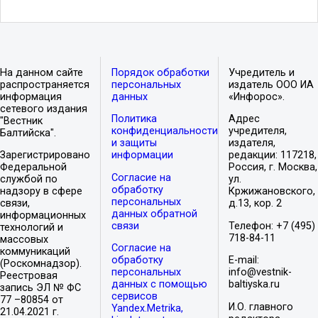
На данном сайте
Порядок обработки
Учредитель и
распространяется
персональных
издатель ООО ИА
информация
данных
«Инфорос».
сетевого издания
Политика
Адрес
"Вестник
конфиденциальности
учредителя,
Балтийска".
и защиты
издателя,
Зарегистрировано
информации
редакции: 117218,
Федеральной
Россия, г. Москва,
Согласие на
службой по
ул.
обработку
надзору в сфере
Кржижановского,
персональных
связи,
д.13, кор. 2
данных обратной
информационных
связи
Телефон: +7 (495)
технологий и
718-84-11
массовых
Согласие на
коммуникаций
обработку
E-mail:
(Роскомнадзор).
персональных
info@vestnik-
Реестровая
данных с помощью
baltiyska.ru
запись ЭЛ № ФС
сервисов
77 –80854 от
И.О. главного
Yandex.Metrika,
21.04.2021 г.