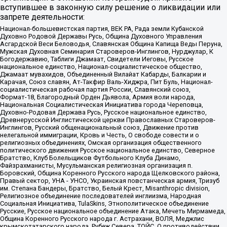
вступившее в законную силу решение о ликвидации или
запрете деятельности:
Национал-большевистская партия, ВЕК РА, Рада земли Кубанской
Духовно Родовой Державы Русь, Община Духовного Управления
Асгардской Веси Беловодья, Славянская Община Капища Веды Перуна,
Мужская Духовная Семинария Староверов-Инглингов, Нурджулар, К
Богодержавию, Таблиги Джамаат, Свидетели Иеговы, Русское
национальное единство, Национал-социалистическое общество,
Джамаат мувахидов, Объединенный Вилайат Кабарды, Балкарии и
Карачая, Союз славян, Ат-Такфир Валь-Хиджра, Пит Буль, Национал-
социалистическая рабочая партия России, Славянский союз,
Формат-18, Благородный Орден Дьявола, Армия воли народа,
Национальная Социалистическая Инициатива города Череповца,
Духовно-Родовая Держава Русь, Русское национальное единство,
Древнерусской Инглистической церкви Православных Староверов-
Инглингов, Русский общенациональный союз, Движение против
нелегальной иммиграции, Кровь и Честь, О свободе совести и о
религиозных объединениях, Омская организация общественного
политического движения Русское национальное единство, Северное
Братство, Клуб Болельщиков Футбольного Клуба Динамо,
Файзрахманисты, Мусульманская религиозная организация п.
Боровский, Община Коренного Русского народа Щелковского района,
Правый сектор, УНА - УНСО, Украинская повстанческая армия, Тризуб
им. Степана Бандеры, Братство, Белый Крест, Misanthropic division,
Религиозное объединение последователей инглиизма, Народная
Социальная Инициатива, TulaSkins, Этнополитическое объединение
Русские, Русское национальное объединение Атака, Мечеть Мирмамеда,
Община Коренного Русского народа г. Астрахани, ВОЛЯ, Меджлис
крымскотатарского народа, Рубеж Севера, ТОЙС, О противодействии