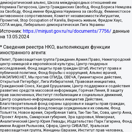
демократический альянс, Школа международных отношений им
Нормана Патерсона, Центр Гражданских Свобод, Фонд Бориса Немцова
за Свободу, Фонд имени Фридриха Науманна за свободу, Феминистское
антивоенное сопротивление, Комитет независимости Ингушетии,
Прометей, Stop Occupation of Karelia, Вернись живым, Фридом Хаус,
СОТА медиа, Либерально-демократическая Лига Украины
Источник:
https://minjust.gov.ru/ru/documents/7756/
данные
на
13.05.2024
* Сведения реестра НКО, выполняющих функции
иностранного агента:
Лилит, Правозащитная группа Гражданин.Армия.Право, Нижегородский
центр немецкой и европейской культуры, Центр гендерных
исследований, Фонд защиты прав граждан Штаб, Институт права и
публичной политики, Фонд борьбы с коррупцией, Альянс врачей,
НАСИЛИЮ.НЕТ, Мы против СПИДа, СВЕЧА, Гуманитарное действие,
Открытый Петербург, Лига Избирателей, Правовая инициатива,
Гражданский Союз, Хасдей Ерушалаим, Центр поддержки и содействия
развитию средств массовой информации, Горячая Линия, В защиту
прав заключенных, Институт глобализации и социальных движений,
Центр социально-информационных инициатив Действие,
Благотворительный фонд охраны здоровья и защиты прав граждан,
Благотворительный фонд помощи осужденным и их семьям, Фонд
Тольятти, Новое время, Серебряная тайга, Так-Так-Так, Сова, центр Анна,
Проект Апрель, Самарская губерния, Эра здоровья, Мемориал,
Аналитический Центр Юрия Левады, Издательство Парк Гагарина, Фонд
имени Андрея Рылькова, Сфера, Центр СИБАЛЬТ, Уральская
правозащитная группа, Женщины Евразии, Институт прав человека,