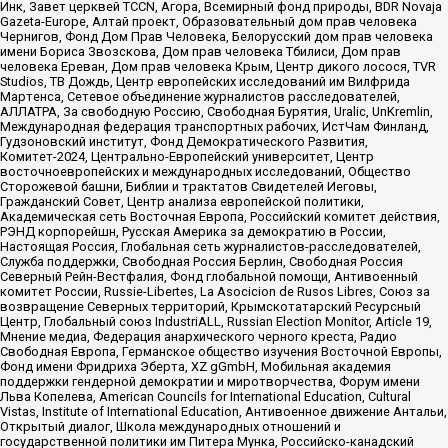
Инк, Завет церквей TCCN, Агора, Всемирный фонд природы, BDR Novaja
Gazeta-Europe, Алтай проект, Образовательный дом прав человека
Чернигов, Фонд Дом Прав Человека, Белорусский дом прав человека
имени Бориса Звозскова, Дом прав человека Тбилиси, Дом прав
человека Ереван, Дом прав человека Крым, Центр дикого лосося, TVR
Studios, ТВ Дождь, Центр европейских исследований им Вилфрида
Мартенса, Сетевое объединение журналистов расследователей,
АЛЛАТРА, За свободную Россию, Свободная Бурятия, Uralic, UnKremlin,
Международная федерация транспортных рабочих, ИстЧам Финланд,
Гудзоновский институт, Фонд Демократического Развития,
Комитет-2024, Центрально-Европейский университет, Центр
восточноевропейских и международных исследований, Общество
Сторожевой башни, Библии и трактатов Свидетелей Иеговы,
Гражданский Совет, Центр анализа европейской политики,
Академическая сеть Восточная Европа, Российский комитет действия,
РЭНД корпорейшн, Русская Америка за демократию в России,
Настоящая Россия, Глобальная сеть журналистов-расследователей,
Служба поддержки, Свободная Россия Берлин, Свободная Россия
Северный Рейн-Вестфалия, Фонд глобальной помощи, Антивоенный
комитет России, Russie-Libertes, La Asocicion de Rusos Libres, Союз за
возвращение Северных территорий, Крымскотатарский Ресурсный
Центр, Глобальный союз IndustriALL, Russian Election Monitor, Article 19,
Мнение медиа, Федерация анархического черного креста, Радио
Свободная Европа, Германское общество изучения Восточной Европы,
Фонд имени Фридриха Эберта, XZ gGmbH, Мобильная академия
поддержки гендерной демократии и миротворчества, Форум имени
Льва Копелева, American Councils for International Education, Cultural
Vistas, Institute of International Education, Антивоенное движение Антальи,
Открытый диалог, Школа международных отношений и
государственной политики им Питера Мунка, Российско-канадский