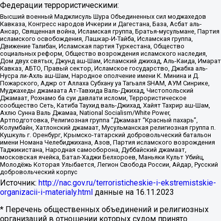
Федерации террористическими:
Высший военный Маджлисуль Шура Объединенных сил моджахедов
Кавказа, Конгресс народов Ичкерии и Дагестана, База, Асбат аль-
Ансар, Священная война, Исламская группа, Братья-мусульмане, Партия
исламского освобождения, Лашкар-И-Тайба, Исламская группа,
Движение Талибан, Исламская партия Туркестана, Общество
социальных реформ, Общество возрождения исламского наследия,
Дом двух святых, Джунд аш-Шам, Исламский джихад, Аль-Каида, Имарат
Кавказ, АБТО, Правый сектор, Исламское государство, Джабха аль-
Нусра ли-Ахль аш-Шам, Народное ополчение имени К. Минина и Д.
Пожарского, Аджр от Аллаха Субхану уа Тагьаля SHAM, АУМ Синрике,
Муджахеды джамаата Ат-Тавхида Валь-Джихад, Чистопольский
Джамаат, Рохнамо ба суи давлати исломи, Террористическое
сообщество Сеть, Катиба Таухид валь-Джихад, Хайят Тахрир аш-Шам,
Ахлю Сунна Валь Джамаа, National Socialism/White Power,
Артподготовка, Религиозная группа “Джамаат “Красный пахарь”,
Колумбайн, Хатлонский джамаат, Мусульманская религиозная группа п.
Кушкуль г. Оренбург, Крымско-татарский добровольческий батальон
имени Номана Челебиджихана, Азов, Партия исламского возрождения
Таджикистана, Народная самооборона, Дуббайский джамаат,
московская ячейка, Батал-Хаджи Белхороев, Маньяки Культ Убийц,
Молодёжь Которая Улыбается, Легион Свобода России, Айдар, Русский
добровольческий корпус
Источник:
http://nac.gov.ru/terroristicheskie-i-ekstremistskie-
organizacii-i-materialy.html
данные на
16.11.2023
* Перечень общественных объединений и религиозных
организаций в отношении которых судом принято