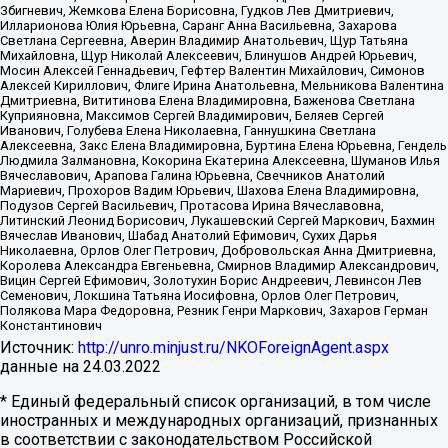
Збигневич, Жемкова Елена Борисовна, Гудков Лев Дмитриевич,
Илларионова Юлия Юрьевна, Саранг Анна Васильевна, Захарова
Светлана Сергеевна, Аверин Владимир Анатольевич, Щур Татьяна
Михайловна, Щур Николай Алексеевич, Блинушов Андрей Юрьевич,
Мосин Алексей Геннадьевич, Гефтер Валентин Михайлович, Симонов
Алексей Кириллович, Флиге Ирина Анатольевна, Мельникова Валентина
Дмитриевна, Вититинова Елена Владимировна, Баженова Светлана
Куприяновна, Максимов Сергей Владимирович, Беляев Сергей
Иванович, Голубева Елена Николаевна, Ганнушкина Светлана
Алексеевна, Закс Елена Владимировна, Буртина Елена Юрьевна, Гендель
Людмила Залмановна, Кокорина Екатерина Алексеевна, Шуманов Илья
Вячеславович, Арапова Галина Юрьевна, Свечников Анатолий
Мариевич, Прохоров Вадим Юрьевич, Шахова Елена Владимировна,
Подузов Сергей Васильевич, Протасова Ирина Вячеславовна,
Литинский Леонид Борисович, Лукашевский Сергей Маркович, Бахмин
Вячеслав Иванович, Шабад Анатолий Ефимович, Сухих Дарья
Николаевна, Орлов Олег Петрович, Добровольская Анна Дмитриевна,
Королева Александра Евгеньевна, Смирнов Владимир Александрович,
Вицин Сергей Ефимович, Золотухин Борис Андреевич, Левинсон Лев
Семенович, Локшина Татьяна Иосифовна, Орлов Олег Петрович,
Полякова Мара Федоровна, Резник Генри Маркович, Захаров Герман
Константинович
Источник:
http://unro.minjust.ru/NKOForeignAgent.aspx
данные на
24.03.2022
* Единый федеральный список организаций, в том числе
иностранных и международных организаций, признанных
в соответствии с законодательством Российской