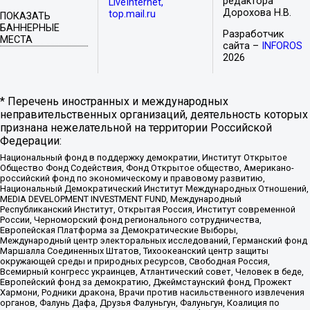
редактора
LiveInternet,
Дорохова Н.В.
top.mail.ru
ПОКАЗАТЬ
БАННЕРНЫЕ
Разработчик
МЕСТА
сайта –
INFOROS
2026
* Перечень иностранных и международных
неправительственных организаций, деятельность которых
признана нежелательной на территории Российской
Федерации:
Национальный фонд в поддержку демократии, Институт Открытое
Общество Фонд Содействия, Фонд Открытое общество, Американо-
российский фонд по экономическому и правовому развитию,
Национальный Демократический Институт Международных Отношений,
MEDIA DEVELOPMENT INVESTMENT FUND, Международный
Республиканский Институт, Открытая Россия, Институт современной
России, Черноморский фонд регионального сотрудничества,
Европейская Платформа за Демократические Выборы,
Международный центр электоральных исследований, Германский фонд
Маршалла Соединенных Штатов, Тихоокеанский центр защиты
окружающей среды и природных ресурсов, Свободная Россия,
Всемирный конгресс украинцев, Атлантический совет, Человек в беде,
Европейский фонд за демократию, Джеймстаунский фонд, Прожект
Хармони, Родники дракона, Врачи против насильственного извлечения
органов, Фалунь Дафа, Друзья Фалуньгун, Фалуньгун, Коалиция по