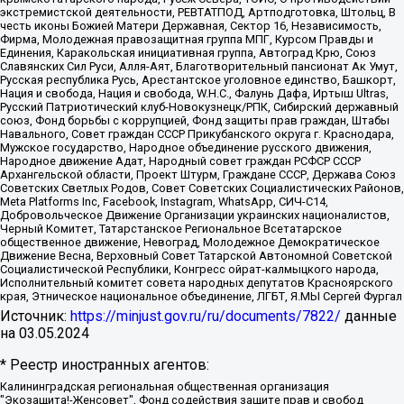
экстремистской деятельности, РЕВТАТПОД, Артподготовка, Штольц, В
честь иконы Божией Матери Державная, Сектор 16, Независимость,
Фирма, Молодежная правозащитная группа МПГ, Курсом Правды и
Единения, Каракольская инициативная группа, Автоград Крю, Союз
Славянских Сил Руси, Алля-Аят, Благотворительный пансионат Ак Умут,
Русская республика Русь, Арестантское уголовное единство, Башкорт,
Нация и свобода, Нация и свобода, W.H.С., Фалунь Дафа, Иртыш Ultras,
Русский Патриотический клуб-Новокузнецк/РПК, Сибирский державный
союз, Фонд борьбы с коррупцией, Фонд защиты прав граждан, Штабы
Навального, Совет граждан СССР Прикубанского округа г. Краснодара,
Мужское государство, Народное объединение русского движения,
Народное движение Адат, Народный совет граждан РСФСР СССР
Архангельской области, Проект Штурм, Граждане СССР, Держава Союз
Советских Светлых Родов, Совет Советских Социалистических Районов,
Meta Platforms Inc, Facebook, Instagram, WhatsApp, СИЧ-С14,
Добровольческое Движение Организации украинских националистов,
Черный Комитет, Татарстанское Региональное Всетатарское
общественное движение, Невоград, Молодежное Демократическое
Движение Весна, Верховный Совет Татарской Автономной Советской
Социалистической Республики, Конгресс ойрат-калмыцкого народа,
Исполнительный комитет совета народных депутатов Красноярского
края, Этническое национальное объединение, ЛГБТ, Я.МЫ Сергей Фургал
Источник:
https://minjust.gov.ru/ru/documents/7822/
данные
на
03.05.2024
* Реестр иностранных агентов:
Калининградская региональная общественная организация "Экозащита!-Женсовет", Фонд содействия защите прав и свобод граждан "Общественный вердикт", Фонд "Институт Развития Свободы Информации", Частное учреждение "Информационное агентство МЕМО. РУ", Региональная общественная организация "Общественная комиссия по сохранению наследия академика Сахарова", Фонд поддержки свободы прессы, Санкт-Петербургская общественная правозащитная организация "Гражданский контроль", Межрегиональная общественная организация "Информационно-просветительский центр "Мемориал", Региональный Фонд "Центр Защиты Прав Средств Массовой Информации", с 05.12.2023 Фонд "Центр Защиты Прав Средств массовой информации", Региональная общественная благотворительная организация помощи беженцам и мигрантам "Гражданское содействие", Негосударственное образовательное учреждение дополнительного профессионального образования (повышение квалификации) специалистов "АКАДЕМИЯ ПО ПРАВАМ ЧЕЛОВЕКА", Свердловская региональная общественная организация "Сутяжник", Автономная некоммерческая организация "Центр независимых социологических исследований", Союз общественных объединений "Российский исследовательский центр по правам человека", Региональное общественное учреждение научно-информационный центр "МЕМОРИАЛ", Некоммерческая организация "Фонд защиты гласности", Автономная некоммерческая организация "Институт прав человека", Городская общественная организация "Екатеринбургское общество "МЕМОРИАЛ", Городская общественная организация "Рязанское историко-просветительское и правозащитное общество "Мемориал" (Рязанский Мемориал), Челябинский региональный орган общественной самодеятельности – женское общественное объединение "Женщины Евразии", Челябинский региональный орган общественной самодеятельности "Уральская правозащитная группа", Фонд содействия защите здоровья и социальной справедливости имени Андрея Рылькова, Автономная Некоммерческая Организация "Аналитический Центр Юрия Левады", Автономная некоммерческая организация социальной поддержки населения "Проект Апрель", Региональная общественная организация помощи женщинам и детям, находящимся в кризисной ситуации "Информационно-методический центр "Анна", Фонд содействия развитию массовых коммуникаций и правовому просвещению "Так-так-Так", Фонд содействия устойчивому развитию "Серебряная тайга", Свердловский региональный общественный фонд социальных проектов "Новое время", "Idel.Реалии", Кавказ.Реалии, Крым.Реалии, Телеканал Настоящее Время, Татаро-башкирская служба Радио Свобода (Azatliq Radiosi), Радио Свободная Европа/Радио Свобода (PCE/PC), "Сибирь.Реалии", "Фактограф", Благотворительный фонд помощи осужденным и их семьям, Автономная некоммерческая организация "Институт глобализации и социальных движений", Фонд "В защиту прав заключенных", Частное учреждение "Центр поддержки и содействия развитию средств массовой информации", Пензенский региональный общественный благотворительный фонд "Гражданский союз", "Север.Реалии", Некоммерческая организация Фонд "Правовая инициатива", Общество с ограниченной ответственностью "Радио Свободная Европа/Радио Свобода", Чешское информационное агентство "MEDIUM-ORIENT", Красноярская региональная общественная организация "Мы против СПИДа", Камалягин Денис Николаевич, Маркелов Сергей Евгеньевич, Пономарев Лев Александрович, Савицкая Людмила Алексеевна, Автономная некоммерческая организация "Центр по работе с проблемой насилия "НАСИЛИЮ.НЕТ", Межрегиональный профессиональный союз работников здравоохранения "Альянс врачей", Юридическое лицо, зарегистрированное в Латвийской Республике, SIA "Medusa Project" (регистрационный номер 40103797863, дата регистрации 10.06.2014), Некоммерческая организация "Фонд по борьбе с коррупцией", Автономная некоммерческая организация "Институт права и публичной политики", Баданин Роман Сергеевич, Гликин Максим Александрович, Железнова Мария Михайловна, Лукьянова Юлия Сергеевна, Маетная Елизавета Витальевна, Маняхин Петр Борисович, Чуракова Ольга Владимировна, Ярош Юлия Петровна, Юридическое лицо "The Insider SIA", зарегистрированное в Риге, Латвийская Республика (дата регистрации 26.06.2015), являющееся администратором доменного имени интернет-издания "The Insider SIA", https://theins.ru, Постернак Алексей Евгеньевич, Рубин Михаил Аркадьевич, Анин Роман Александрович, Юридическое лицо Istories fonds, зарегистрированное в Латвийской Республике (регистрационный номер 50008295751, дата регистрации 24.02.2020), Великовский Дмитрий Александрович, Долинина Ирина Николаевна, Мароховская Алеся Алексеевна, Шлейнов Роман Юрьевич, Шмагун Олеся Валентиновна, Общество с ограниченной ответственностью "Альтаир 2021", Общество с ограниченной ответственностью "Вега 2021", Общество с ограниченной ответственностью "Главный редактор 2021", Общество с ограниченной ответственностью "Ромашки монолит", Важенков Артем Валерьевич, Ивановская областная общественная организация "Центр гендерных исследований", Гурман Юрий Альбертович, Медиапроект "ОВД-Инфо", Егоров Владимир Владимирович, Жилинский Владимир Александрович, Общество с ограниченной ответственностью "ЗП", Иванова София Юрьевна, Карезина Инна Павловна, Кильтау Екатерина Викторовна, Петров Алексей Викторович, Пискунов Сергей Евгеньевич, Смирнов Сергей Сергеевич, Тихонов Михаил Сергеевич, Общество с ограниченной ответственностью "ЖУРНАЛИСТ-ИНОСТРАННЫЙ АГЕНТ", Арапова Галина Юрьевна, Вольтская Татьяна Анатольевна, Американская компания "Mason G.E.S. Anonymous Foundation" (США), являющаяся владельцем интернет-издания https://mnews.world/, Компания "Stichting Bellingcat", зарегистрированная в Нидерландах (дата регистрации 11.07.2018), Захаров Андрей Вячеславович, Клепиковская Екатерина Дмитриевна, Общество с ограниченной ответственностью "МЕМО", Перл Роман Александрович, Симонов Евгений Алексеевич, Соловьева Елена Анатольевна, Сотников Даниил Владимирович, Сурначева Елизавета Дмитриевна, Автономная некоммерческая организация по защите прав человека и информированию населения "Якутия – Наше Мнение", Общество с ограниченной ответственностью "Москоу диджитал медиа", с 26.01.2023 Общество с ограниченной ответственностью "Чайка Белые сады", Ветошкина Валерия Валерьевна, Заговора Максим Александрович, Межрегиональное общественное движение "Российская ЛГБТ - сеть", Оленичев Максим Владимирович, Павлов Иван Юрьевич, Скворцова Елена Сергеевна, Общество с ограниченной ответственностью "Как бы инагент", Кочетков Игорь Викторович, Общество с ограниченной ответственностью "Честные выборы", Еланчик Олег Александрович, Общество с ограниченной ответственностью "Нобелевский призыв", Гималова Регина Эмилевна, Григорьев Андрей Валерьевич, Григорьева Алина Александровна, Ассоциация по содействию защите прав призывников, альтернативнослужащих и военнослужащих "Правозащитная группа "Гражданин.Армия.Право", Хисамова Регина Фаритовна, Автономная некоммерческая организация по реализации социально-правовых программ "Лилит", Дальневосточное общественное движение "Маяк", Санкт-Петербургская ЛГБТ-инициативная группа "Выход", Инициативная группа ЛГБТ+ "Реверс", Алексеев Андрей Викторович, Бекбулатова Таисия Львовна, Беляев Иван Михайлович, Владыкина Елена Сергеевна, Гельман Марат Александрович, Никульшина Вероника Юрьевна, Толоконникова Надежда Андреевна, Шендерович Виктор Анатольевич, Общество с ограниченной ответственностью "Данное сообщение", Общество с ограниченной ответственностью Издательский дом "Новая глава", Айнбиндер Александра Александровна, Московский комьюнити-центр для ЛГБТ+инициатив, Благотворительный фонд развития филантропии, Deutsche Welle (Германия, Kurt-Schumacher-Strasse 3, 53113 Bonn), Борзунова Мария Михайловна, Воробьев Виктор Викторович, Голубева Анна Львовна, Константинова Алла Михайловна, Малкова Ирина Владимировна, Мурадов Мурад Абдулгалимович, Осетинская Елизавета Николаевна, Понасенков Евгений Николаевич, Ганапольский Матвей Юрьевич, Киселев Евгений Алексеевич, Борухович Ирина Григорьевна, Дремин Иван Тимофеевич, Дубровский Дмитрий Викторович, Красноярская региональная общественная организация поддержки и развития альтернативных образовательных технологий и межкультурных коммуникаций "ИНТЕРРА", Маяковская Екатерина Алексеевна, Фейгин Марк Захарович, Филимонов Андрей Викторович, Дзугкоева Регина Николаевна, Доброхотов Роман Александрович, Дудь Юрий Александрович, Елкин Сергей Владимирович, Кругликов Кирилл Игоревич, Сабунаева Мария Леонидовна, Семенов Алексей Владимирович, Шаинян Карен Багратович, Шульман Екатерина Михайловна, Асафьев Артур Валерьевич, Вахштайн Виктор Семенович, Венедиктов Алексей Алексеевич, Лушникова Екатерина Евгеньевна, Волков Леонид Михайлович, Невзоров Александр Глебович, Пархоменко Сергей Борисович, Сироткин Ярослав Николаевич, Кара-Мурза Владимир Владимирович, Баранова Наталья Владимировна, Гозман Леонид Яковлевич, Кагарлицкий Борис Юльевич, Климарев Михаил Валерьевич, Милов Владимир Станиславович, Автономная некоммерческая организация Краснодарский центр современного искусства "Типография", Моргенштерн Алишер Тагирович, Соболь Любовь Эдуардовна, Общество с ограниченной ответственностью "ЛИЗА НОРМ", Каспаров Гарри Кимович, Ходорковский Михаил Борисович, Общество с ограниченной ответственностью "Апрельские тезисы", Данилович Ирина Брониславовна, Кашин Олег Владимирович, Петров Николай Владимирович, Пивоваров Алексей Владимирович, Соколов Михаил Владимирович, Цветкова Юлия Владимировна, Чичваркин Евгений Александрович, Комитет против пыток/Команда против пыток, Общество с ограниченной ответственностью "Первый научный", Общество с ограниченной ответственностью "Вертолет и ко", Белоцерковская Вероника Борисовна, Кац Максим Евгеньевич, Лазарева Татьяна Юрьевна, Шаведдинов Руслан Табризович, Яшин Илья Валерьевич, Общество с ограниченной ответственностью "Иноагент ААВ", Алешковский Дмитрий Петрович, Альбац Евгения Марковна, Быков Дмитрий Львович, Галямина Юлия Евгеньевна, Лойко Сергей Леонидович, Мартынов Кирилл Константинович, Медведев Сергей Александрович, Крашенинников Федор Геннадиевич, Гордеева Катерина Вл