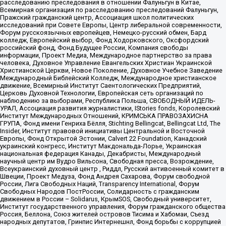
расследованию преследования в отношении Фалуньгун в Китае,
Всемирная организация по расследованию преследований Фалуньгун,
Пражский гражданский центр, Ассоциация школ политических
исследований при Совете Европы, Центр либеральной современности,
Форум русскоязычных европейцев, Немецко-русский обмен, Бард
колледж, Европейский выбор, Фонд Ходорковского, Оксфордский
российский фонд, Фонд Будущее России, Компания свободы
информации, Проект Медиа, Международное партнерство за права
человека, Духовное Управление Евангельских Христиан Украинской
Христианской Церкви, Новое Поколение, Духовное Учебное Заведение
Международный Библейский Колледж, Международное христианское
движение, Всемирный Институт Саентологических Предприятий,
Церковь Духовной Технологии, Европейская сеть организаций по
наблюдению за выборами, Республика Польша, СВОБОДНЫЙ ИДЕЛЬ-
УРАЛ, Ассоциация развития журналистики, IStories fonds, Королевский
Институт Международных Отношений, КРИМСЬКА ПРАВОЗАХИСНА
ГРУПА, Фонд имени Генриха Бёлля, Stichting Bellingcat, Bellingcat Ltd, The
Insider, Институт правовой инициативы Центральной и Восточной
Европы, Фонд Открытой Эстонии, Calvert 22 Foundation, Канадский
украинский конгресс, Институт Макдональда-Лорье, Украинская
национальная федерация Канады, Декабристы, Международный
научный центр им Вудро Вильсона, Свободная пресса, Возрождение,
Всеукраинский духовный центр , Риддл, Русский антивоенный комитет в
Швеции, Проект Медуза, Фонд Андрея Сахарова, Форум свободной
России, Лига Свободных Наций, Transparеncy International, Форум
Свободных Народов ПостРоссии, Солидарность с гражданским
движением в России – Solidarus, КрымSOS, Свободный университет,
Институт государственного управления, Форум гражданского общества
Россия, Беллона, Союз жителей островов Тисима и Хабомаи, Съезд
народных депутатов, Гринпис Интернешнл, Фонд борьбы с коррупцией