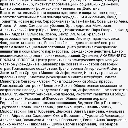
прав заключенных, Институт глобализации и социальных движений,
Центр социально-информационных инициатив Действие,
Благотворительный фонд охраны здоровья и защиты прав граждан,
Благотворительный фонд помощи осужденным и их семьям, Фонд
Тольятти, Новое время, Серебряная тайга, Так-Так-Так, Сова, центр Анна,
Проект Апрель, Самарская губерния, Эра здоровья, Мемориал,
Аналитический Центр Юрия Левады, Издательство Парк Гагарина, Фонд
имени Андрея Рылькова, Сфера, Центр СИБАЛЬТ, Уральская
правозащитная группа, Женщины Евразии, Институт прав человека,
Фонд защиты гласности, Российский исследовательский центр по
правам человека, Дальневосточный центр развития гражданских
инициатив и социального партнерства, Гражданское действие, Центр
независимых социологических исследований, Сутяжник, АКАДЕМИЯ ПО
ПРАВАМ ЧЕЛОВЕКА, Центр развития некоммерческих организаций,
Частное учреждение в Калининграде Совета Министров северных
стран, Гражданское содействие, Трансперенси Интернешнл-Р, Центр
Защиты Прав Средств Массовой Информации, Институт развития
прессы - Сибирь, Частное учреждение в Санкт-Петербурге Совета
Министров Северных Стран, Фонд поддержки свободы прессы,
Гражданский контроль, Человек и Закон, Общественная комиссия по
сохранению наследия академика Сахарова, Информационное агентство
МЕМО. РУ, Институт региональной прессы, Институт Развития Свободы
Информации, Экозащита!-Женсовет, Общественный вердикт,
Евразийская антимонопольная ассоциация, Бедушев Петр Петрович,
Дзугкоева Регина Николаевна, Кривенко Сергей Владимирович,
Милославский Павел Юрьевич, Шнырова Ольга Вадимовна, Чанышева
Лилия Айратовна, Сидорович Ольга Борисовна, Туровский Александр
Алексеевич, Васильева Анастасия Евгеньевна, Ривина Анна Валерьевна,
Бойко Анатолий Николаевич, Дугин Сергей Георгиевич, Пивоваров