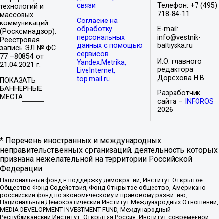
связи
Телефон: +7 (495)
технологий и
718-84-11
массовых
Согласие на
коммуникаций
обработку
E-mail:
(Роскомнадзор).
персональных
info@vestnik-
Реестровая
данных с помощью
baltiyska.ru
запись ЭЛ № ФС
сервисов
77 –80854 от
И.О. главного
Yandex.Metrika,
21.04.2021 г.
редактора
LiveInternet,
Дорохова Н.В.
top.mail.ru
ПОКАЗАТЬ
БАННЕРНЫЕ
Разработчик
МЕСТА
сайта –
INFOROS
2026
* Перечень иностранных и международных
неправительственных организаций, деятельность которых
признана нежелательной на территории Российской
Федерации:
Национальный фонд в поддержку демократии, Институт Открытое
Общество Фонд Содействия, Фонд Открытое общество, Американо-
российский фонд по экономическому и правовому развитию,
Национальный Демократический Институт Международных Отношений,
MEDIA DEVELOPMENT INVESTMENT FUND, Международный
Республиканский Институт, Открытая Россия, Институт современной