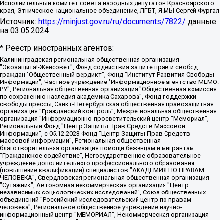
Исполнительный комитет совета народных депутатов Красноярского
края, Этническое национальное объединение, ЛГБТ, Я.МЫ Сергей Фургал
Источник:
https://minjust.gov.ru/ru/documents/7822/
данные
на
03.05.2024
* Реестр иностранных агентов:
Калининградская региональная общественная организация "Экозащита!-Женсовет", Фонд содействия защите прав и свобод граждан "Общественный вердикт", Фонд "Институт Развития Свободы Информации", Частное учреждение "Информационное агентство МЕМО. РУ", Региональная общественная организация "Общественная комиссия по сохранению наследия академика Сахарова", Фонд поддержки свободы прессы, Санкт-Петербургская общественная правозащитная организация "Гражданский контроль", Межрегиональная общественная организация "Информационно-просветительский центр "Мемориал", Региональный Фонд "Центр Защиты Прав Средств Массовой Информации", с 05.12.2023 Фонд "Центр Защиты Прав Средств массовой информации", Региональная общественная благотворительная организация помощи беженцам и мигрантам "Гражданское содействие", Негосударственное образовательное учреждение дополнительного профессионального образования (повышение квалификации) специалистов "АКАДЕМИЯ ПО ПРАВАМ ЧЕЛОВЕКА", Свердловская региональная общественная организация "Сутяжник", Автономная некоммерческая организация "Центр независимых социологических исследований", Союз общественных объединений "Российский исследовательский центр по правам человека", Региональное общественное учреждение научно-информационный центр "МЕМОРИАЛ", Некоммерческая организация "Фонд защиты гласности", Автономная некоммерческая организация "Институт прав человека", Городская общественная организация "Екатеринбургское общество "МЕМОРИАЛ", Городская общественная организация "Рязанское историко-просветительское и правозащитное общество "Мемориал" (Рязанский Мемориал), Челябинский региональный орган общественной самодеятельности – женское общественное объединение "Женщины Евразии", Челябинский региональный орган общественной самодеятельности "Уральская правозащитная группа", Фонд содействия защите здоровья и социальной справедливости имени Андрея Рылькова, Автономная Некоммерческая Организация "Аналитический Центр Юрия Левады", Автономная некоммерческая организация социальной поддержки населения "Проект Апрель", Региональная общественная организация помощи женщинам и детям, находящимся в кризисной ситуации "Информационно-методический центр "Анна", Фонд содействия развитию массовых коммуникаций и правовому просвещению "Так-так-Так", Фонд содействия устойчивому развитию "Серебряная тайга", Свердловский региональный общественный фонд социальных проектов "Новое время", "Idel.Реалии", Кавказ.Реалии, Крым.Реалии, Телеканал Настоящее Время, Татаро-башкирская служба Радио Свобода (Azatliq Radiosi), Радио Свободная Европа/Радио Свобода (PCE/PC), "Сибирь.Реалии", "Фактограф", Благотворительный фонд помощи осужденным и их семьям, Автономная некоммерческая организация "Институт глобализации и социальных движений", Фонд "В защиту прав заключенных", Частное учреждение "Центр поддержки и содействия развитию средств массовой информации", Пензенский региональный общественный благотворительный фонд "Гражданский союз", "Север.Реалии", Некоммерческая организация Фонд "Правовая инициатива", Общество с ограниченной ответственностью "Радио Свободная Европа/Радио Свобода", Чешское информационное агентство "MEDIUM-ORIENT", Красноярская региональная общественная организация "Мы против СПИДа", Камалягин Денис Николаевич, Маркелов Сергей Евгеньевич, Пономарев Лев Александрович, Савицкая Людмила Алексеевна, Автономная некоммерческая организация "Центр по работе с проблемой насилия "НАСИЛИЮ.НЕТ", Межрегиональный профессиональный союз работников здравоохранения "Альянс врачей", Юридическое лицо, зарегистрированное в Латвийской Республике, SIA "Medusa Project" (регистрационный номер 40103797863, дата регистрации 10.06.2014), Некоммерческая организация "Фонд по борьбе с коррупцией", Автономная некоммерческая организация "Институт права и публичной политики", Баданин Роман Сергеевич, Гликин Максим Александрович, Железнова Мария Михайловна, Лукьянова Юлия Сергеевна, Маетная Елизавета Витальевна, Маняхин Петр Борисович, Чуракова Ольга Владимировна, Ярош Юлия Петровна, Юридическое лицо "The Insider SIA", зарегистрированное в Риге, Латвийская Республика (дата регистрации 26.06.2015), являющееся администратором доменного имени интернет-издания "The Insider SIA", https://theins.ru, Постернак Алексей Евгеньевич, Рубин Михаил Аркадьевич, Анин Роман Александрович, Юридическое лицо Istories fonds, зарегистрированное в Латвийской Республике (регистрационный номер 50008295751, дата регистрации 24.02.2020), Великовский Дмитрий Александрович, Долинина Ирина Николаевна, Мароховская Алеся Алексеевна, Шлейнов Роман Юрьевич, Шмагун Олеся Валентиновна, Общество с ограниченной ответственностью "Альтаир 2021", Общество с ограниченной ответственностью "Вега 2021", Общество с ограниченной ответственностью "Главный редактор 2021", Общество с ограниченной ответственностью "Ромашки монолит", Важенков Артем Валерьевич, Ивановская областная общественная организация "Центр гендерных исследований", Гурман Юрий Альбертович, Медиапроект "ОВД-Инфо", Егоров Владимир Владимирович, Жилинский Владимир Александрович, Общество с ограниченной ответственностью "ЗП", Иванова София Юрьевна, Карезина Инна Павловна, Кильтау Екатерина Викторовна, Петров Алексей Викторович, Пискунов Сергей Евгеньевич, Смирнов Сергей Сергеевич, Тихонов Михаил Сергеевич, Общество с ограниченной ответственностью "ЖУРНАЛИСТ-ИНОСТРАННЫЙ АГЕНТ", Арапова Галина Юрьевна, Вольтская Татьяна Анатольевна, Американская компания "Mason G.E.S. Anonymous Foundation" (США), являющаяся владельцем интернет-издания https://mnews.world/, Компания "Stichting Bellingcat", зарегистрированная в Нидерландах (дата регистрации 11.07.2018), Захаров Андрей Вячеславович, Клепиковская Екатерина Дмитриевна, Общество с ограниченной ответственностью "МЕМО", Перл Роман Александрович, Симонов Евгений Алексеевич, Соловьева Елена Анатольевна, Сотников Даниил Владимирович, Сурначева Елизавета Дмитриевна, Автономная некоммерческая организация по защите прав человека и информированию населения "Якутия – Наше Мнение", Общество с ограниченной ответственностью "Москоу диджитал медиа", с 26.01.2023 Общество с ограниченной ответственностью "Чайка Белые сады", Ветошкина Валерия Валерьевна, Заговора Максим Александрович, Межрегиональное общественное движение "Российская ЛГБТ - сеть", Оленичев Максим Владимирович, Павлов Иван Юрьевич, Скворцова Елена Сергеевна, Общество с ограниченной ответственностью "Как бы инагент", Кочетков Игорь Викторович, Общество с ограниченной ответственностью "Честные выборы", Еланчик Олег Александрович, Общество с ограниченной ответственностью "Нобелевский призыв", Гималова Регина Эмилевна, Григорьев Андрей Валерьевич, Григорьева Алина Александровна, Ассоциация по содействию защите прав призывников, альтернативнослужащих и военнослужащих "Правозащитная группа "Гражданин.Армия.Право", Хисамова Регина Фаритовна, Автономная некоммерческая организация по реализации социально-правовых программ "Лилит", Дальневосточное общественное движение "Маяк", Санкт-Петербургская ЛГБТ-инициативная группа "Выход", Инициативная группа ЛГБТ+ "Реверс", Алексеев Андрей Викторович, Бекбулатова Таисия Львовна, Беляев Иван Михайлович, Владыкина Елена Сергеевна, Гельман Марат Александрович, Никульшина Вероника Юрьевна, Толоконникова Надежда Андреевна, Шендерович Виктор Анатольевич, Общество с ограниченной ответственностью "Данное сообщение", Общество с ограниченной ответственностью Издательский дом "Новая глава", Айнбиндер Александра Александровна, Московский комьюнити-центр для ЛГБТ+инициатив, Благотворительный фонд развития филантропии, Deutsche Welle (Германия, Kurt-Schumacher-Strasse 3, 53113 Bonn), Борзунова Мария Михайловна, Воробьев Виктор Викторович, Голубева Анна Львовна, Константинова Алла Михайловна, Малкова Ирина Владимировна, Мурадов Мурад Абдулгалимович, Осетинская Елизавета Николаевна, Понасенков Евгений Николаевич, Ганапольский Матвей Юрьевич, Киселев Евгений Алексеевич, Борухович Ирина Григорьевна, Дремин Иван Тимофеевич, Дубровский Дмитрий Викторович, Красноярская региональная общественная организация поддержки и развития альтернативных образовательных технологий и межкультурных коммуникаций "ИНТЕРРА", Маяковская Екатерина Алексеевна, Фейгин Марк Захарович, Филимонов Андрей Викторович, Дзугкоева Регина Николаевна, Доброхотов Роман Александрович, Дудь Юрий Александрович, Елкин Сергей Владимирович, Кругликов Кирилл Игоревич, Сабунаева Мария Леонидовна, Семенов Алексей Владимирович, Шаинян Карен Багратович, Шульман Екатерина Михайловна, Асафьев Артур Валерьевич, Вахштайн Виктор Семенович, Венедиктов Алексей Алексеевич, Лушникова Екатерина Евгеньевна, Волков Леонид Михайлович, Невзоров Александр Глебович, Пархоменко Сергей Борисович, Сироткин Ярослав Николаевич, Кара-Мурза Владимир Владимирович, Баранова Наталья Владимировна, Гозман Леонид Яковлевич, Кагарлицкий Борис Юльевич, Климарев Михаил Валерьевич, Милов Владимир Станиславович, Автономная некоммерческая организация Краснодарский центр современного искусства "Типография", Моргенштерн Алишер Тагирович, Соболь Любовь Эдуардовна, Общество с ограниченной ответственностью "ЛИЗА НОРМ", Каспаров Гарри Кимович, Ходорковский Михаил Борисович, Общество с ограниченной ответственностью "Апрельские тезисы", Данилович Ирина Брониславовна, Кашин Олег Владимирович, Петров Николай Владимирович, Пивоваров Алексей Владимирович, Соколов Михаил Владимирович, Цветкова Юлия Владимировна, Чичваркин Евгений Александрович, Комитет против пыток/Команда против пыток, Общество с ограниченной ответственностью "Первый научный", Общество с ограниченной ответственностью "Вертолет и ко", Белоцерковская Вероника Борисовна, Кац Максим Евгеньевич, Лазарева Татьяна Юрьевна, Шаведдинов Руслан Табризович, Яшин Илья Валерьевич, Общество с ограниченной ответственностью "Иноагент ААВ", Алешковский Дмитрий Петрович, Альбац Евгения Марковна, Быков Дмитрий Львович, Галямина Юлия Евгеньевна, Лойко Сергей Леонидович, Мартынов Кирилл Константинович, Медведев Сергей Александрович, Крашенинников Федор Геннадиевич, Гордеева Катерина Вл