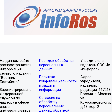
На данном сайте
Порядок обработки
Учредитель и
распространяется
персональных
издатель ООО ИА
информация
данных
«Инфорос».
сетевого издания
Политика
Адрес
"Вестник
конфиденциальности
учредителя,
Балтийска".
и защиты
издателя,
Зарегистрировано
информации
редакции: 117218,
Федеральной
Россия, г. Москва,
Согласие на
службой по
ул.
обработку
надзору в сфере
Кржижановского,
персональных
связи,
д.13, кор. 2
данных обратной
информационных