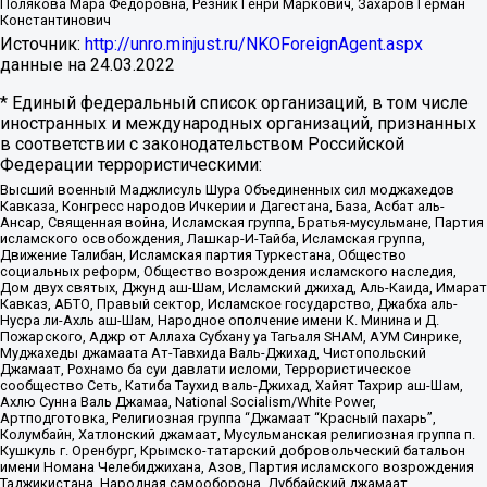
Полякова Мара Федоровна, Резник Генри Маркович, Захаров Герман
Константинович
Источник:
http://unro.minjust.ru/NKOForeignAgent.aspx
данные на
24.03.2022
* Единый федеральный список организаций, в том числе
иностранных и международных организаций, признанных
в соответствии с законодательством Российской
Федерации террористическими:
Высший военный Маджлисуль Шура Объединенных сил моджахедов
Кавказа, Конгресс народов Ичкерии и Дагестана, База, Асбат аль-
Ансар, Священная война, Исламская группа, Братья-мусульмане, Партия
исламского освобождения, Лашкар-И-Тайба, Исламская группа,
Движение Талибан, Исламская партия Туркестана, Общество
социальных реформ, Общество возрождения исламского наследия,
Дом двух святых, Джунд аш-Шам, Исламский джихад, Аль-Каида, Имарат
Кавказ, АБТО, Правый сектор, Исламское государство, Джабха аль-
Нусра ли-Ахль аш-Шам, Народное ополчение имени К. Минина и Д.
Пожарского, Аджр от Аллаха Субхану уа Тагьаля SHAM, АУМ Синрике,
Муджахеды джамаата Ат-Тавхида Валь-Джихад, Чистопольский
Джамаат, Рохнамо ба суи давлати исломи, Террористическое
сообщество Сеть, Катиба Таухид валь-Джихад, Хайят Тахрир аш-Шам,
Ахлю Сунна Валь Джамаа, National Socialism/White Power,
Артподготовка, Религиозная группа “Джамаат “Красный пахарь”,
Колумбайн, Хатлонский джамаат, Мусульманская религиозная группа п.
Кушкуль г. Оренбург, Крымско-татарский добровольческий батальон
имени Номана Челебиджихана, Азов, Партия исламского возрождения
Таджикистана, Народная самооборона, Дуббайский джамаат,