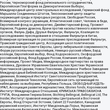
России, Черноморский фонд регионального сотрудничества,
Европейская Платформа за Демократические Выборы,
Международный центр электоральных исследований, Германский фонд
Маршалла Соединенных Штатов, Тихоокеанский центр защиты
окружающей среды и природных ресурсов, Свободная Россия,
Всемирный конгресс украинцев, Атлантический совет, Человек в беде,
Европейский фонд за демократию, Джеймстаунский фонд, Прожект
Хармони, Родники дракона, Врачи против насильственного извлечения
органов, Фалунь Дафа, Друзья Фалуньгун, Фалуньгун, Коалиция по
расследованию преследования в отношении Фалуньгун в Китае,
Всемирная организация по расследованию преследований Фалуньгун,
Пражский гражданский центр, Ассоциация школ политических
исследований при Совете Европы, Центр либеральной современности,
Форум русскоязычных европейцев, Немецко-русский обмен, Бард
колледж, Европейский выбор, Фонд Ходорковского, Оксфордский
российский фонд, Фонд Будущее России, Компания свободы
информации, Проект Медиа, Международное партнерство за права
человека, Духовное Управление Евангельских Христиан Украинской
Христианской Церкви, Новое Поколение, Духовное Учебное Заведение
Международный Библейский Колледж, Международное христианское
движение, Всемирный Институт Саентологических Предприятий,
Церковь Духовной Технологии, Европейская сеть организаций по
наблюдению за выборами, Республика Польша, СВОБОДНЫЙ ИДЕЛЬ-
УРАЛ, Ассоциация развития журналистики, IStories fonds, Королевский
Институт Международных Отношений, КРИМСЬКА ПРАВОЗАХИСНА
ГРУПА, Фонд имени Генриха Бёлля, Stichting Bellingcat, Bellingcat Ltd, The
Insider, Институт правовой инициативы Центральной и Восточной
Европы, Фонд Открытой Эстонии, Calvert 22 Foundation, Канадский
украинский конгресс, Институт Макдональда-Лорье, Украинская
национальная федерация Канады, Декабристы, Международный