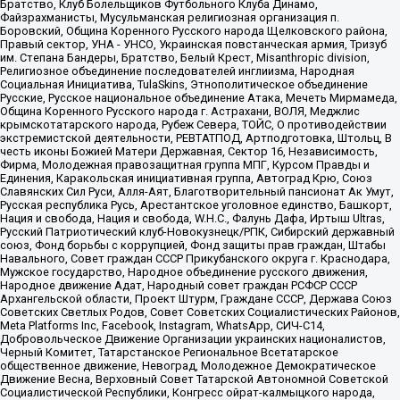
Братство, Клуб Болельщиков Футбольного Клуба Динамо,
Файзрахманисты, Мусульманская религиозная организация п.
Боровский, Община Коренного Русского народа Щелковского района,
Правый сектор, УНА - УНСО, Украинская повстанческая армия, Тризуб
им. Степана Бандеры, Братство, Белый Крест, Misanthropic division,
Религиозное объединение последователей инглиизма, Народная
Социальная Инициатива, TulaSkins, Этнополитическое объединение
Русские, Русское национальное объединение Атака, Мечеть Мирмамеда,
Община Коренного Русского народа г. Астрахани, ВОЛЯ, Меджлис
крымскотатарского народа, Рубеж Севера, ТОЙС, О противодействии
экстремистской деятельности, РЕВТАТПОД, Артподготовка, Штольц, В
честь иконы Божией Матери Державная, Сектор 16, Независимость,
Фирма, Молодежная правозащитная группа МПГ, Курсом Правды и
Единения, Каракольская инициативная группа, Автоград Крю, Союз
Славянских Сил Руси, Алля-Аят, Благотворительный пансионат Ак Умут,
Русская республика Русь, Арестантское уголовное единство, Башкорт,
Нация и свобода, Нация и свобода, W.H.С., Фалунь Дафа, Иртыш Ultras,
Русский Патриотический клуб-Новокузнецк/РПК, Сибирский державный
союз, Фонд борьбы с коррупцией, Фонд защиты прав граждан, Штабы
Навального, Совет граждан СССР Прикубанского округа г. Краснодара,
Мужское государство, Народное объединение русского движения,
Народное движение Адат, Народный совет граждан РСФСР СССР
Архангельской области, Проект Штурм, Граждане СССР, Держава Союз
Советских Светлых Родов, Совет Советских Социалистических Районов,
Meta Platforms Inc, Facebook, Instagram, WhatsApp, СИЧ-С14,
Добровольческое Движение Организации украинских националистов,
Черный Комитет, Татарстанское Региональное Всетатарское
общественное движение, Невоград, Молодежное Демократическое
Движение Весна, Верховный Совет Татарской Автономной Советской
Социалистической Республики, Конгресс ойрат-калмыцкого народа,