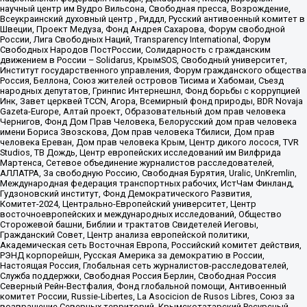
научный центр им Вудро Вильсона, Свободная пресса, Возрождение,
Всеукраинский духовный центр , Риддл, Русский антивоенный комитет в
Швеции, Проект Медуза, Фонд Андрея Сахарова, Форум свободной
России, Лига Свободных Наций, Transparеncy International, Форум
Свободных Народов ПостРоссии, Солидарность с гражданским
движением в России – Solidarus, КрымSOS, Свободный университет,
Институт государственного управления, Форум гражданского общества
Россия, Беллона, Союз жителей островов Тисима и Хабомаи, Съезд
народных депутатов, Гринпис Интернешнл, Фонд борьбы с коррупцией
Инк, Завет церквей TCCN, Агора, Всемирный фонд природы, BDR Novaja
Gazeta-Europe, Алтай проект, Образовательный дом прав человека
Чернигов, Фонд Дом Прав Человека, Белорусский дом прав человека
имени Бориса Звозскова, Дом прав человека Тбилиси, Дом прав
человека Ереван, Дом прав человека Крым, Центр дикого лосося, TVR
Studios, ТВ Дождь, Центр европейских исследований им Вилфрида
Мартенса, Сетевое объединение журналистов расследователей,
АЛЛАТРА, За свободную Россию, Свободная Бурятия, Uralic, UnKremlin,
Международная федерация транспортных рабочих, ИстЧам Финланд,
Гудзоновский институт, Фонд Демократического Развития,
Комитет-2024, Центрально-Европейский университет, Центр
восточноевропейских и международных исследований, Общество
Сторожевой башни, Библии и трактатов Свидетелей Иеговы,
Гражданский Совет, Центр анализа европейской политики,
Академическая сеть Восточная Европа, Российский комитет действия,
РЭНД корпорейшн, Русская Америка за демократию в России,
Настоящая Россия, Глобальная сеть журналистов-расследователей,
Служба поддержки, Свободная Россия Берлин, Свободная Россия
Северный Рейн-Вестфалия, Фонд глобальной помощи, Антивоенный
комитет России, Russie-Libertes, La Asocicion de Rusos Libres, Союз за
возвращение Северных территорий, Крымскотатарский Ресурсный