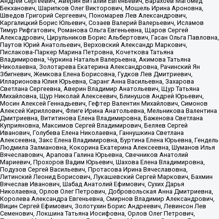
Андрей Сергеевич, Аверин Виталий Евгеньевич, Барахоев Магомед
Бекханович, Шарипков Олег Викторович, Мошель Ирина Ароновна,
Шведов Григорий Сергеевич, Пономарев Лев Александрович,
Каргалицкий Борис Юльевич, Созаев Валерий Валерьевич, Исламов
Тимур Рифгатович, Романова Ольга Евгеньевна, Щаров Сергей
Алексадрович, Цирульников Борис Альбертович, Гасан Ольга Павловна,
Паутов Юрий Анатольевич, Верховский Александр Маркович,
Пислакова-Паркер Марина Петровна, Кочеткова Татьяна
Владимировна, Чуркина Наталья Валерьевна, Акимова Татьяна
Николаевна, Золотарева Екатерина Александровна, Рачинский Ян
Збигневич, Жемкова Елена Борисовна, Гудков Лев Дмитриевич,
Илларионова Юлия Юрьевна, Саранг Анна Васильевна, Захарова
Светлана Сергеевна, Аверин Владимир Анатольевич, Щур Татьяна
Михайловна, Щур Николай Алексеевич, Блинушов Андрей Юрьевич,
Мосин Алексей Геннадьевич, Гефтер Валентин Михайлович, Симонов
Алексей Кириллович, Флиге Ирина Анатольевна, Мельникова Валентина
Дмитриевна, Вититинова Елена Владимировна, Баженова Светлана
Куприяновна, Максимов Сергей Владимирович, Беляев Сергей
Иванович, Голубева Елена Николаевна, Ганнушкина Светлана
Алексеевна, Закс Елена Владимировна, Буртина Елена Юрьевна, Гендель
Людмила Залмановна, Кокорина Екатерина Алексеевна, Шуманов Илья
Вячеславович, Арапова Галина Юрьевна, Свечников Анатолий
Мариевич, Прохоров Вадим Юрьевич, Шахова Елена Владимировна,
Подузов Сергей Васильевич, Протасова Ирина Вячеславовна,
Литинский Леонид Борисович, Лукашевский Сергей Маркович, Бахмин
Вячеслав Иванович, Шабад Анатолий Ефимович, Сухих Дарья
Николаевна, Орлов Олег Петрович, Добровольская Анна Дмитриевна,
Королева Александра Евгеньевна, Смирнов Владимир Александрович,
Вицин Сергей Ефимович, Золотухин Борис Андреевич, Левинсон Лев
Семенович, Локшина Татьяна Иосифовна, Орлов Олег Петрович,