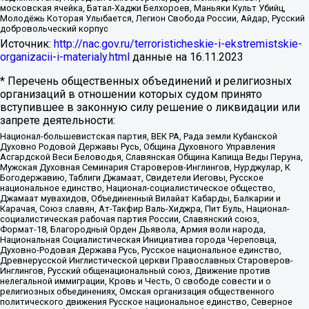
московская ячейка, Батал-Хаджи Белхороев, Маньяки Культ Убийц,
Молодёжь Которая Улыбается, Легион Свобода России, Айдар, Русский
добровольческий корпус
Источник:
http://nac.gov.ru/terroristicheskie-i-ekstremistskie-
organizacii-i-materialy.html
данные на
16.11.2023
* Перечень общественных объединений и религиозных
организаций в отношении которых судом принято
вступившее в законную силу решение о ликвидации или
запрете деятельности:
Национал-большевистская партия, ВЕК РА, Рада земли Кубанской
Духовно Родовой Державы Русь, Община Духовного Управления
Асгардской Веси Беловодья, Славянская Община Капища Веды Перуна,
Мужская Духовная Семинария Староверов-Инглингов, Нурджулар, К
Богодержавию, Таблиги Джамаат, Свидетели Иеговы, Русское
национальное единство, Национал-социалистическое общество,
Джамаат мувахидов, Объединенный Вилайат Кабарды, Балкарии и
Карачая, Союз славян, Ат-Такфир Валь-Хиджра, Пит Буль, Национал-
социалистическая рабочая партия России, Славянский союз,
Формат-18, Благородный Орден Дьявола, Армия воли народа,
Национальная Социалистическая Инициатива города Череповца,
Духовно-Родовая Держава Русь, Русское национальное единство,
Древнерусской Инглистической церкви Православных Староверов-
Инглингов, Русский общенациональный союз, Движение против
нелегальной иммиграции, Кровь и Честь, О свободе совести и о
религиозных объединениях, Омская организация общественного
политического движения Русское национальное единство, Северное