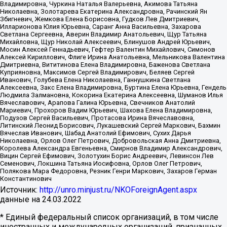
Владимировна, Чуркина Наталья Валерьевна, Акимова Татьяна
Николаевна, Золотарева Екатерина Александровна, Рачинский Ян
Збигневич, Жемкова Елена Борисовна, Гудков Лев Дмитриевич,
Илларионова Юлия Юрьевна, Саранг Анна Васильевна, Захарова
Светлана Сергеевна, Аверин Владимир Анатольевич, Щур Татьяна
Михайловна, Щур Николай Алексеевич, Блинушов Андрей Юрьевич,
Мосин Алексей Геннадьевич, Гефтер Валентин Михайлович, Симонов
Алексей Кириллович, Флиге Ирина Анатольевна, Мельникова Валентина
Дмитриевна, Вититинова Елена Владимировна, Баженова Светлана
Куприяновна, Максимов Сергей Владимирович, Беляев Сергей
Иванович, Голубева Елена Николаевна, Ганнушкина Светлана
Алексеевна, Закс Елена Владимировна, Буртина Елена Юрьевна, Гендель
Людмила Залмановна, Кокорина Екатерина Алексеевна, Шуманов Илья
Вячеславович, Арапова Галина Юрьевна, Свечников Анатолий
Мариевич, Прохоров Вадим Юрьевич, Шахова Елена Владимировна,
Подузов Сергей Васильевич, Протасова Ирина Вячеславовна,
Литинский Леонид Борисович, Лукашевский Сергей Маркович, Бахмин
Вячеслав Иванович, Шабад Анатолий Ефимович, Сухих Дарья
Николаевна, Орлов Олег Петрович, Добровольская Анна Дмитриевна,
Королева Александра Евгеньевна, Смирнов Владимир Александрович,
Вицин Сергей Ефимович, Золотухин Борис Андреевич, Левинсон Лев
Семенович, Локшина Татьяна Иосифовна, Орлов Олег Петрович,
Полякова Мара Федоровна, Резник Генри Маркович, Захаров Герман
Константинович
Источник:
http://unro.minjust.ru/NKOForeignAgent.aspx
данные на
24.03.2022
* Единый федеральный список организаций, в том числе
иностранных и международных организаций, признанных