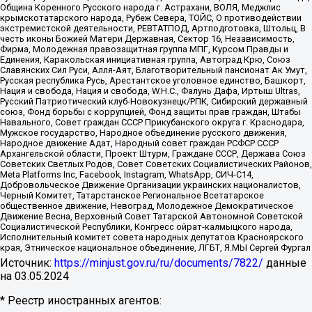
Община Коренного Русского народа г. Астрахани, ВОЛЯ, Меджлис
крымскотатарского народа, Рубеж Севера, ТОЙС, О противодействии
экстремистской деятельности, РЕВТАТПОД, Артподготовка, Штольц, В
честь иконы Божией Матери Державная, Сектор 16, Независимость,
Фирма, Молодежная правозащитная группа МПГ, Курсом Правды и
Единения, Каракольская инициативная группа, Автоград Крю, Союз
Славянских Сил Руси, Алля-Аят, Благотворительный пансионат Ак Умут,
Русская республика Русь, Арестантское уголовное единство, Башкорт,
Нация и свобода, Нация и свобода, W.H.С., Фалунь Дафа, Иртыш Ultras,
Русский Патриотический клуб-Новокузнецк/РПК, Сибирский державный
союз, Фонд борьбы с коррупцией, Фонд защиты прав граждан, Штабы
Навального, Совет граждан СССР Прикубанского округа г. Краснодара,
Мужское государство, Народное объединение русского движения,
Народное движение Адат, Народный совет граждан РСФСР СССР
Архангельской области, Проект Штурм, Граждане СССР, Держава Союз
Советских Светлых Родов, Совет Советских Социалистических Районов,
Meta Platforms Inc, Facebook, Instagram, WhatsApp, СИЧ-С14,
Добровольческое Движение Организации украинских националистов,
Черный Комитет, Татарстанское Региональное Всетатарское
общественное движение, Невоград, Молодежное Демократическое
Движение Весна, Верховный Совет Татарской Автономной Советской
Социалистической Республики, Конгресс ойрат-калмыцкого народа,
Исполнительный комитет совета народных депутатов Красноярского
края, Этническое национальное объединение, ЛГБТ, Я.МЫ Сергей Фургал
Источник:
https://minjust.gov.ru/ru/documents/7822/
данные
на
03.05.2024
* Реестр иностранных агентов: