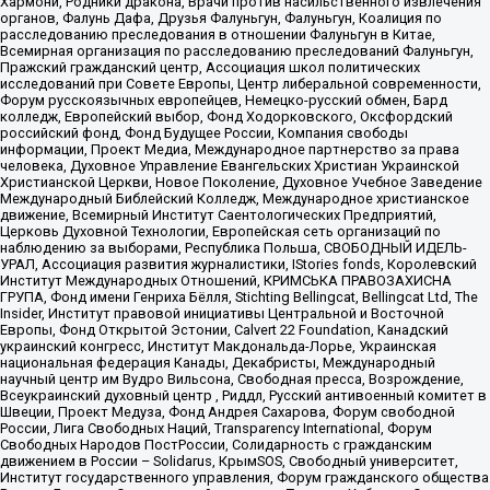
Хармони, Родники дракона, Врачи против насильственного извлечения
органов, Фалунь Дафа, Друзья Фалуньгун, Фалуньгун, Коалиция по
расследованию преследования в отношении Фалуньгун в Китае,
Всемирная организация по расследованию преследований Фалуньгун,
Пражский гражданский центр, Ассоциация школ политических
исследований при Совете Европы, Центр либеральной современности,
Форум русскоязычных европейцев, Немецко-русский обмен, Бард
колледж, Европейский выбор, Фонд Ходорковского, Оксфордский
российский фонд, Фонд Будущее России, Компания свободы
информации, Проект Медиа, Международное партнерство за права
человека, Духовное Управление Евангельских Христиан Украинской
Христианской Церкви, Новое Поколение, Духовное Учебное Заведение
Международный Библейский Колледж, Международное христианское
движение, Всемирный Институт Саентологических Предприятий,
Церковь Духовной Технологии, Европейская сеть организаций по
наблюдению за выборами, Республика Польша, СВОБОДНЫЙ ИДЕЛЬ-
УРАЛ, Ассоциация развития журналистики, IStories fonds, Королевский
Институт Международных Отношений, КРИМСЬКА ПРАВОЗАХИСНА
ГРУПА, Фонд имени Генриха Бёлля, Stichting Bellingcat, Bellingcat Ltd, The
Insider, Институт правовой инициативы Центральной и Восточной
Европы, Фонд Открытой Эстонии, Calvert 22 Foundation, Канадский
украинский конгресс, Институт Макдональда-Лорье, Украинская
национальная федерация Канады, Декабристы, Международный
научный центр им Вудро Вильсона, Свободная пресса, Возрождение,
Всеукраинский духовный центр , Риддл, Русский антивоенный комитет в
Швеции, Проект Медуза, Фонд Андрея Сахарова, Форум свободной
России, Лига Свободных Наций, Transparеncy International, Форум
Свободных Народов ПостРоссии, Солидарность с гражданским
движением в России – Solidarus, КрымSOS, Свободный университет,
Институт государственного управления, Форум гражданского общества