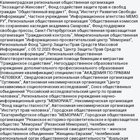
Калининградская региональная общественная организация "Экозащита!-Женсовет", Фонд содействия защите прав и свобод граждан "Общественный вердикт", Фонд "Институт Развития Свободы Информации", Частное учреждение "Информационное агентство МЕМО. РУ", Региональная общественная организация "Общественная комиссия по сохранению наследия академика Сахарова", Фонд поддержки свободы прессы, Санкт-Петербургская общественная правозащитная организация "Гражданский контроль", Межрегиональная общественная организация "Информационно-просветительский центр "Мемориал", Региональный Фонд "Центр Защиты Прав Средств Массовой Информации", с 05.12.2023 Фонд "Центр Защиты Прав Средств массовой информации", Региональная общественная благотворительная организация помощи беженцам и мигрантам "Гражданское содействие", Негосударственное образовательное учреждение дополнительного профессионального образования (повышение квалификации) специалистов "АКАДЕМИЯ ПО ПРАВАМ ЧЕЛОВЕКА", Свердловская региональная общественная организация "Сутяжник", Автономная некоммерческая организация "Центр независимых социологических исследований", Союз общественных объединений "Российский исследовательский центр по правам человека", Региональное общественное учреждение научно-информационный центр "МЕМОРИАЛ", Некоммерческая организация "Фонд защиты гласности", Автономная некоммерческая организация "Институт прав человека", Городская общественная организация "Екатеринбургское общество "МЕМОРИАЛ", Городская общественная организация "Рязанское историко-просветительское и правозащитное общество "Мемориал" (Рязанский Мемориал), Челябинский региональный орган общественной самодеятельности – женское общественное объединение "Женщины Евразии", Челябинский региональный орган общественной самодеятельности "Уральская правозащитная группа", Фонд содействия защите здоровья и социальной справедливости имени Андрея Рылькова, Автономная Некоммерческая Организация "Аналитический Центр Юрия Левады", Автономная некоммерческая организация социальной поддержки населения "Проект Апрель", Региональная общественная организация помощи женщинам и детям, находящимся в кризисной ситуации "Информационно-методический центр "Анна", Фонд содействия развитию массовых коммуникаций и правовому просвещению "Так-так-Так", Фонд содействия устойчивому развитию "Серебряная тайга", Свердловский региональный общественный фонд социальных проектов "Новое время", "Idel.Реалии", Кавказ.Реалии, Крым.Реалии, Телеканал Настоящее Время, Татаро-башкирская служба Радио Свобода (Azatliq Radiosi), Радио Свободная Европа/Радио Свобода (PCE/PC), "Сибирь.Реалии", "Фактограф", Благотворительный фонд помощи осужденным и их семьям, Автономная некоммерческая организация "Институт глобализации и социальных движений", Фонд "В защиту прав заключенных", Частное учреждение "Центр поддержки и содействия развитию средств массовой информации", Пензенский региональный общественный благотворительный фонд "Гражданский союз", "Север.Реалии", Некоммерческая организация Фонд "Правовая инициатива", Общество с ограниченной ответственностью "Радио Свободная Европа/Радио Свобода", Чешское информационное агентство "MEDIUM-ORIENT", Красноярская региональная общественная организация "Мы против СПИДа", Камалягин Денис Николаевич, Маркелов Сергей Евгеньевич, Пономарев Лев Александрович, Савицкая Людмила Алексеевна, Автономная некоммерческая организация "Центр по работе с проблемой насилия "НАСИЛИЮ.НЕТ", Межрегиональный профессиональный союз работников здравоохранения "Альянс врачей", Юридическое лицо, зарегистрированное в Латвийской Республике, SIA "Medusa Project" (регистрационный номер 40103797863, дата регистрации 10.06.2014), Некоммерческая организация "Фонд по борьбе с коррупцией", Автономная некоммерческая организация "Институт права и публичной политики", Баданин Роман Сергеевич, Гликин Максим Александрович, Железнова Мария Михайловна, Лукьянова Юлия Сергеевна, Маетная Елизавета Витальевна, Маняхин Петр Борисович, Чуракова Ольга Владимировна, Ярош Юлия Петровна, Юридическое лицо "The Insider SIA", зарегистрированное в Риге, Латвийская Республика (дата регистрации 26.06.2015), являющееся администратором доменного имени интернет-издания "The Insider SIA", https://theins.ru, Постернак Алексей Евгеньевич, Рубин Михаил Аркадьевич, Анин Роман Александрович, Юридическое лицо Istories fonds, зарегистрированное в Латвийской Республике (регистрационный номер 50008295751, дата регистрации 24.02.2020), Великовский Дмитрий Александрович, Долинина Ирина Николаевна, Мароховская Алеся Алексеевна, Шлейнов Роман Юрьевич, Шмагун Олеся Валентиновна, Общество с ограниченной ответственностью "Альтаир 2021", Общество с ограниченной ответственностью "Вега 2021", Общество с ограниченной ответственностью "Главный редактор 2021", Общество с ограниченной ответственностью "Ромашки монолит", Важенков Артем Валерьевич, Ивановская областная общественная организация "Центр гендерных исследований", Гурман Юрий Альбертович, Медиапроект "ОВД-Инфо", Егоров Владимир Владимирович, Жилинский Владимир Александрович, Общество с ограниченной ответственностью "ЗП", Иванова София Юрьевна, Карезина Инна Павловна, Кильтау Екатерина Викторовна, Петров Алексей Викторович, Пискунов Сергей Евгеньевич, Смирнов Сергей Сергеевич, Тихонов Михаил Сергеевич, Общество с ограниченной ответственностью "ЖУРНАЛИСТ-ИНОСТРАННЫЙ АГЕНТ", Арапова Галина Юрьевна, Вольтская Татьяна Анатольевна, Американская компания "Mason G.E.S. Anonymous Foundation" (США), являющаяся владельцем интернет-издания https://mnews.world/, Компания "Stichting Bellingcat", зарегистрированная в Нидерландах (дата регистрации 11.07.2018), Захаров Андрей Вячеславович, Клепиковская Екатерина Дмитриевна, Общество с ограниченной ответственностью "МЕМО", Перл Роман Александрович, Симонов Евгений Алексеевич, Соловьева Елена Анатольевна, Сотников Даниил Владимирович, Сурначева Елизавета Дмитриевна, Автономная некоммерческая организация по защите прав человека и информированию населения "Якутия – Наше Мнение", Общество с ограниченной ответственностью "Москоу диджитал медиа", с 26.01.2023 Общество с ограниченной ответственностью "Чайка Белые сады", Ветошкина Валерия Валерьевна, Заговора Максим Александрович, Межрегиональное общественное движение "Российская ЛГБТ - сеть", Оленичев Максим Владимирович, Павлов Иван Юрьевич, Скворцова Елена Сергеевна, Общество с ограниченной ответственностью "Как бы инагент", Кочетков Игорь Викторович, Общество с ограниченной ответственностью "Честные выборы", Еланчик Олег Александрович, Общество с ограниченной ответственностью "Нобелевский призыв", Гималова Регина Эмилевна, Григорьев Андрей Валерьевич, Григорьева Алина Александровна, Ассоциация по содействию защите прав призывников, альтернативнослужащих и военнослужащих "Правозащитная группа "Гражданин.Армия.Право", Хисамова Регина Фаритовна, Автономная некоммерческая организация по реализации социально-правовых программ "Лилит", Дальневосточное общественное движение "Маяк", Санкт-Петербургская ЛГБТ-инициативная группа "Выход", Инициативная группа ЛГБТ+ "Реверс", Алексеев Андрей Викторович, Бекбулатова Таисия Львовна, Беляев Иван Михайлович, Владыкина Елена Сергеевна, Гельман Марат Александрович, Никульшина Вероника Юрьевна, Толоконникова Надежда Андреевна, Шендерович Виктор Анатольевич, Общество с ограниченной ответственностью "Данное сообщение", Общество с ограниченной ответственностью Издательский дом "Новая глава", Айнбиндер Александра Александровна, Московский комьюнити-центр для ЛГБТ+инициатив, Благотворительный фонд развития филантропии, Deutsche Welle (Германия, Kurt-Schumacher-Strasse 3, 53113 Bonn), Борзунова Мария Михайловна, Воробьев Виктор Викторович, Голубева Анна Львовна, Константинова Алла Михайловна, Малкова Ирина Владимировна, Мурадов Мурад Абдулгалимович, Осетинская Елизавета Николаевна, Понасенков Евгений Николаевич, Ганапольский Матвей Юрьевич, Киселев Евгений Алексеевич, Борухович Ирина Григорьевна, Дремин Иван Тимофеевич, Дубровский Дмитрий Викторович, Красноярская региональная общественная организация поддержки и развития альтернативных образовательных технологий и межкультурных коммуникаций "ИНТЕРРА", Маяковская Екатерина Алексеевна, Фейгин Марк Захарович, Филимонов Андрей Викторович, Дзугкоева Регина Николаевна, Доброхотов Роман Александрович, Дудь Юрий Александрович, Елкин Сергей Владимирович, Кругликов Кирилл Игоревич, Сабунаева Мария Леонидовна, Семенов Алексей Владимирович, Шаинян Карен Багратович, Шульман Екатерина Михайловна, Асафьев Артур Валерьевич, Вахштайн Виктор Семенович, Венедиктов Алексей Алексеевич, Лушникова Екатерина Евгеньевна, Волков Леонид Михайлович, Невзоров Александр Глебович, Пархоменко Сергей Борисович, Сироткин Ярослав Николаевич, Кара-Мурза Владимир Владимирович, Баранова Наталья Владимировна, Гозман Леонид Яковлевич, Кагарлицкий Борис Юльевич, Климарев Михаил Валерьевич, Милов Владимир Станиславович, Автономная некоммерческая организация Краснодарский центр современного искусства "Типография", Моргенштерн Алишер Тагирович, Соболь Любовь Эдуардовна, Общество с ограниченной ответственностью "ЛИЗА НОРМ", Каспаров Гарри Кимович, Ходорковский Михаил Борисович, Общество с ограниченной ответственностью "Апрельские тезисы", Данилович Ирина Брониславовна, Кашин Олег Владимирович, Петров Николай Владимирович, Пивоваров Алексей Владимирович, Соколов Михаил Владимирович, Цветкова Юлия Владимировна, Чичваркин Евгений Александрович, Комитет против пыток/Команда против пыток, Общество с ограниченной ответственностью "Первый научный", Общество с ограниченной ответственностью "Вертолет и ко", Белоцерковская Вероника Борисовна, Кац Максим Евгеньевич, Лазарева Татьяна Юрьевна, Шаведдинов Руслан Табризович, Яшин Илья Валерьевич, Общество с ограниченной ответственностью "Иноагент ААВ", Алешковский Дмитрий Петрович, Альбац Евгения Марковна, Быков Дмитрий Львович, Галямина Юлия Евгеньевна, Лойко Сергей Леонидович, Мартынов Кирилл Константинович, Медведев Сергей Александрович, Крашенинников Федор Геннадиевич, Гордеева Катерина Вл