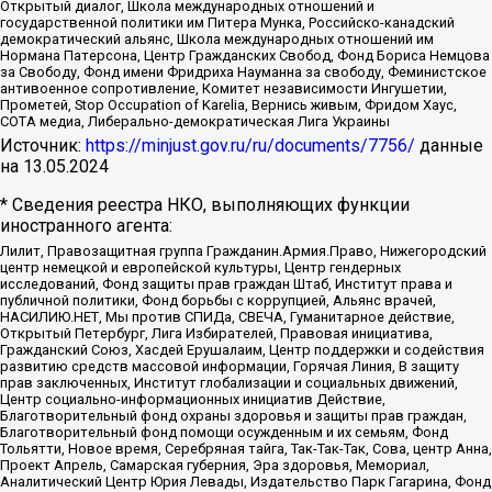
Открытый диалог, Школа международных отношений и
государственной политики им Питера Мунка, Российско-канадский
демократический альянс, Школа международных отношений им
Нормана Патерсона, Центр Гражданских Свобод, Фонд Бориса Немцова
за Свободу, Фонд имени Фридриха Науманна за свободу, Феминистское
антивоенное сопротивление, Комитет независимости Ингушетии,
Прометей, Stop Occupation of Karelia, Вернись живым, Фридом Хаус,
СОТА медиа, Либерально-демократическая Лига Украины
Источник:
https://minjust.gov.ru/ru/documents/7756/
данные
на
13.05.2024
* Сведения реестра НКО, выполняющих функции
иностранного агента:
Лилит, Правозащитная группа Гражданин.Армия.Право, Нижегородский
центр немецкой и европейской культуры, Центр гендерных
исследований, Фонд защиты прав граждан Штаб, Институт права и
публичной политики, Фонд борьбы с коррупцией, Альянс врачей,
НАСИЛИЮ.НЕТ, Мы против СПИДа, СВЕЧА, Гуманитарное действие,
Открытый Петербург, Лига Избирателей, Правовая инициатива,
Гражданский Союз, Хасдей Ерушалаим, Центр поддержки и содействия
развитию средств массовой информации, Горячая Линия, В защиту
прав заключенных, Институт глобализации и социальных движений,
Центр социально-информационных инициатив Действие,
Благотворительный фонд охраны здоровья и защиты прав граждан,
Благотворительный фонд помощи осужденным и их семьям, Фонд
Тольятти, Новое время, Серебряная тайга, Так-Так-Так, Сова, центр Анна,
Проект Апрель, Самарская губерния, Эра здоровья, Мемориал,
Аналитический Центр Юрия Левады, Издательство Парк Гагарина, Фонд