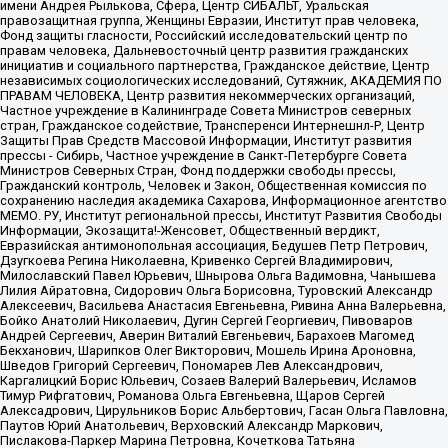
имени Андрея Рылькова, Сфера, Центр СИБАЛЬТ, Уральская
правозащитная группа, Женщины Евразии, Институт прав человека,
Фонд защиты гласности, Российский исследовательский центр по
правам человека, Дальневосточный центр развития гражданских
инициатив и социального партнерства, Гражданское действие, Центр
независимых социологических исследований, Сутяжник, АКАДЕМИЯ ПО
ПРАВАМ ЧЕЛОВЕКА, Центр развития некоммерческих организаций,
Частное учреждение в Калининграде Совета Министров северных
стран, Гражданское содействие, Трансперенси Интернешнл-Р, Центр
Защиты Прав Средств Массовой Информации, Институт развития
прессы - Сибирь, Частное учреждение в Санкт-Петербурге Совета
Министров Северных Стран, Фонд поддержки свободы прессы,
Гражданский контроль, Человек и Закон, Общественная комиссия по
сохранению наследия академика Сахарова, Информационное агентство
МЕМО. РУ, Институт региональной прессы, Институт Развития Свободы
Информации, Экозащита!-Женсовет, Общественный вердикт,
Евразийская антимонопольная ассоциация, Бедушев Петр Петрович,
Дзугкоева Регина Николаевна, Кривенко Сергей Владимирович,
Милославский Павел Юрьевич, Шнырова Ольга Вадимовна, Чанышева
Лилия Айратовна, Сидорович Ольга Борисовна, Туровский Александр
Алексеевич, Васильева Анастасия Евгеньевна, Ривина Анна Валерьевна,
Бойко Анатолий Николаевич, Дугин Сергей Георгиевич, Пивоваров
Андрей Сергеевич, Аверин Виталий Евгеньевич, Барахоев Магомед
Бекханович, Шарипков Олег Викторович, Мошель Ирина Ароновна,
Шведов Григорий Сергеевич, Пономарев Лев Александрович,
Каргалицкий Борис Юльевич, Созаев Валерий Валерьевич, Исламов
Тимур Рифгатович, Романова Ольга Евгеньевна, Щаров Сергей
Алексадрович, Цирульников Борис Альбертович, Гасан Ольга Павловна,
Паутов Юрий Анатольевич, Верховский Александр Маркович,
Пислакова-Паркер Марина Петровна, Кочеткова Татьяна