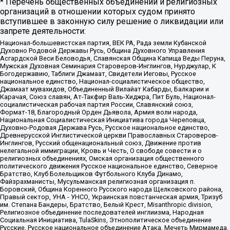
* Перечень общественных объединений и религиозных
организаций в отношении которых судом принято
вступившее в законную силу решение о ликвидации или
запрете деятельности:
Национал-большевистская партия, ВЕК РА, Рада земли Кубанской
Духовно Родовой Державы Русь, Община Духовного Управления
Асгардской Веси Беловодья, Славянская Община Капища Веды Перуна,
Мужская Духовная Семинария Староверов-Инглингов, Нурджулар, К
Богодержавию, Таблиги Джамаат, Свидетели Иеговы, Русское
национальное единство, Национал-социалистическое общество,
Джамаат мувахидов, Объединенный Вилайат Кабарды, Балкарии и
Карачая, Союз славян, Ат-Такфир Валь-Хиджра, Пит Буль, Национал-
социалистическая рабочая партия России, Славянский союз,
Формат-18, Благородный Орден Дьявола, Армия воли народа,
Национальная Социалистическая Инициатива города Череповца,
Духовно-Родовая Держава Русь, Русское национальное единство,
Древнерусской Инглистической церкви Православных Староверов-
Инглингов, Русский общенациональный союз, Движение против
нелегальной иммиграции, Кровь и Честь, О свободе совести и о
религиозных объединениях, Омская организация общественного
политического движения Русское национальное единство, Северное
Братство, Клуб Болельщиков Футбольного Клуба Динамо,
Файзрахманисты, Мусульманская религиозная организация п.
Боровский, Община Коренного Русского народа Щелковского района,
Правый сектор, УНА - УНСО, Украинская повстанческая армия, Тризуб
им. Степана Бандеры, Братство, Белый Крест, Misanthropic division,
Религиозное объединение последователей инглиизма, Народная
Социальная Инициатива, TulaSkins, Этнополитическое объединение
Русские, Русское национальное объединение Атака, Мечеть Мирмамеда,