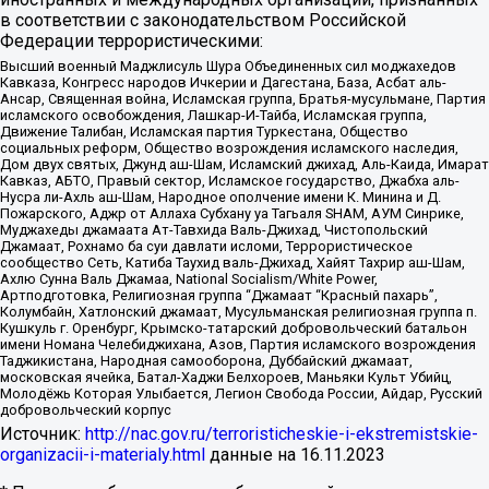
в соответствии с законодательством Российской
Федерации террористическими:
Высший военный Маджлисуль Шура Объединенных сил моджахедов
Кавказа, Конгресс народов Ичкерии и Дагестана, База, Асбат аль-
Ансар, Священная война, Исламская группа, Братья-мусульмане, Партия
исламского освобождения, Лашкар-И-Тайба, Исламская группа,
Движение Талибан, Исламская партия Туркестана, Общество
социальных реформ, Общество возрождения исламского наследия,
Дом двух святых, Джунд аш-Шам, Исламский джихад, Аль-Каида, Имарат
Кавказ, АБТО, Правый сектор, Исламское государство, Джабха аль-
Нусра ли-Ахль аш-Шам, Народное ополчение имени К. Минина и Д.
Пожарского, Аджр от Аллаха Субхану уа Тагьаля SHAM, АУМ Синрике,
Муджахеды джамаата Ат-Тавхида Валь-Джихад, Чистопольский
Джамаат, Рохнамо ба суи давлати исломи, Террористическое
сообщество Сеть, Катиба Таухид валь-Джихад, Хайят Тахрир аш-Шам,
Ахлю Сунна Валь Джамаа, National Socialism/White Power,
Артподготовка, Религиозная группа “Джамаат “Красный пахарь”,
Колумбайн, Хатлонский джамаат, Мусульманская религиозная группа п.
Кушкуль г. Оренбург, Крымско-татарский добровольческий батальон
имени Номана Челебиджихана, Азов, Партия исламского возрождения
Таджикистана, Народная самооборона, Дуббайский джамаат,
московская ячейка, Батал-Хаджи Белхороев, Маньяки Культ Убийц,
Молодёжь Которая Улыбается, Легион Свобода России, Айдар, Русский
добровольческий корпус
Источник:
http://nac.gov.ru/terroristicheskie-i-ekstremistskie-
organizacii-i-materialy.html
данные на
16.11.2023