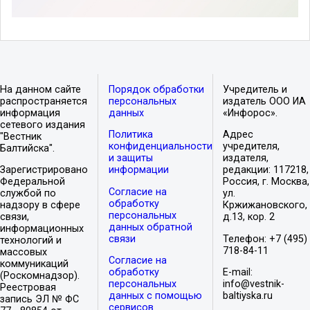
На данном сайте
Порядок обработки
Учредитель и
распространяется
персональных
издатель ООО ИА
информация
данных
«Инфорос».
сетевого издания
Политика
Адрес
"Вестник
конфиденциальности
учредителя,
Балтийска".
и защиты
издателя,
Зарегистрировано
информации
редакции: 117218,
Федеральной
Россия, г. Москва,
Согласие на
службой по
ул.
обработку
надзору в сфере
Кржижановского,
персональных
связи,
д.13, кор. 2
данных обратной
информационных
связи
Телефон: +7 (495)
технологий и
718-84-11
массовых
Согласие на
коммуникаций
обработку
E-mail:
(Роскомнадзор).
персональных
info@vestnik-
Реестровая
данных с помощью
baltiyska.ru
запись ЭЛ № ФС
сервисов