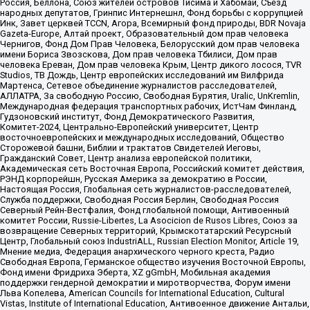
Россия, Беллона, Союз жителей островов Тисима и Хабомаи, Съезд
народных депутатов, Гринпис Интернешнл, Фонд борьбы с коррупцией
Инк, Завет церквей TCCN, Агора, Всемирный фонд природы, BDR Novaja
Gazeta-Europe, Алтай проект, Образовательный дом прав человека
Чернигов, Фонд Дом Прав Человека, Белорусский дом прав человека
имени Бориса Звозскова, Дом прав человека Тбилиси, Дом прав
человека Ереван, Дом прав человека Крым, Центр дикого лосося, TVR
Studios, ТВ Дождь, Центр европейских исследований им Вилфрида
Мартенса, Сетевое объединение журналистов расследователей,
АЛЛАТРА, За свободную Россию, Свободная Бурятия, Uralic, UnKremlin,
Международная федерация транспортных рабочих, ИстЧам Финланд,
Гудзоновский институт, Фонд Демократического Развития,
Комитет-2024, Центрально-Европейский университет, Центр
восточноевропейских и международных исследований, Общество
Сторожевой башни, Библии и трактатов Свидетелей Иеговы,
Гражданский Совет, Центр анализа европейской политики,
Академическая сеть Восточная Европа, Российский комитет действия,
РЭНД корпорейшн, Русская Америка за демократию в России,
Настоящая Россия, Глобальная сеть журналистов-расследователей,
Служба поддержки, Свободная Россия Берлин, Свободная Россия
Северный Рейн-Вестфалия, Фонд глобальной помощи, Антивоенный
комитет России, Russie-Libertes, La Asocicion de Rusos Libres, Союз за
возвращение Северных территорий, Крымскотатарский Ресурсный
Центр, Глобальный союз IndustriALL, Russian Election Monitor, Article 19,
Мнение медиа, Федерация анархического черного креста, Радио
Свободная Европа, Германское общество изучения Восточной Европы,
Фонд имени Фридриха Эберта, XZ gGmbH, Мобильная академия
поддержки гендерной демократии и миротворчества, Форум имени
Льва Копелева, American Councils for International Education, Cultural
Vistas, Institute of International Education, Антивоенное движение Антальи,