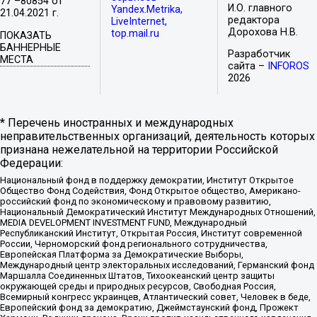
77 –80854 от
И.О. главного
Yandex.Metrika,
21.04.2021 г.
редактора
LiveInternet,
Дорохова Н.В.
top.mail.ru
ПОКАЗАТЬ
БАННЕРНЫЕ
Разработчик
МЕСТА
сайта –
INFOROS
2026
* Перечень иностранных и международных
неправительственных организаций, деятельность которых
признана нежелательной на территории Российской
Федерации:
Национальный фонд в поддержку демократии, Институт Открытое
Общество Фонд Содействия, Фонд Открытое общество, Американо-
российский фонд по экономическому и правовому развитию,
Национальный Демократический Институт Международных Отношений,
MEDIA DEVELOPMENT INVESTMENT FUND, Международный
Республиканский Институт, Открытая Россия, Институт современной
России, Черноморский фонд регионального сотрудничества,
Европейская Платформа за Демократические Выборы,
Международный центр электоральных исследований, Германский фонд
Маршалла Соединенных Штатов, Тихоокеанский центр защиты
окружающей среды и природных ресурсов, Свободная Россия,
Всемирный конгресс украинцев, Атлантический совет, Человек в беде,
Европейский фонд за демократию, Джеймстаунский фонд, Прожект