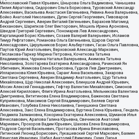
Милославский Павел Юрьевич, Шнырова Ольга Вадимовна, Чанышева
Лилия Айратовна, Сидорович Ольга Борисовна, Туровский Александр
Алексеевич, Васильева Анастасия Евгеньевна, Ривина Анна Валерьевна,
Бойко Анатолий Николаевич, Дугин Сергей Георгиевич, Пивоваров
Андрей Сергеевич, Аверин Виталий Евгеньевич, Барахоев Магомед
Бекханович, Шарипков Олег Викторович, Мошель Ирина Ароновна,
Шведов Григорий Сергеевич, Пономарев Лев Александрович,
Каргалицкий Борис Юльевич, Созаев Валерий Валерьевич, Исламов
Тимур Рифгатович, Романова Ольга Евгеньевна, Щаров Сергей
Алексадрович, Цирульников Борис Альбертович, Гасан Ольга Павловна,
Паутов Юрий Анатольевич, Верховский Александр Маркович,
Пислакова-Паркер Марина Петровна, Кочеткова Татьяна
Владимировна, Чуркина Наталья Валерьевна, Акимова Татьяна
Николаевна, Золотарева Екатерина Александровна, Рачинский Ян
Збигневич, Жемкова Елена Борисовна, Гудков Лев Дмитриевич,
Илларионова Юлия Юрьевна, Саранг Анна Васильевна, Захарова
Светлана Сергеевна, Аверин Владимир Анатольевич, Щур Татьяна
Михайловна, Щур Николай Алексеевич, Блинушов Андрей Юрьевич,
Мосин Алексей Геннадьевич, Гефтер Валентин Михайлович, Симонов
Алексей Кириллович, Флиге Ирина Анатольевна, Мельникова Валентина
Дмитриевна, Вититинова Елена Владимировна, Баженова Светлана
Куприяновна, Максимов Сергей Владимирович, Беляев Сергей
Иванович, Голубева Елена Николаевна, Ганнушкина Светлана
Алексеевна, Закс Елена Владимировна, Буртина Елена Юрьевна, Гендель
Людмила Залмановна, Кокорина Екатерина Алексеевна, Шуманов Илья
Вячеславович, Арапова Галина Юрьевна, Свечников Анатолий
Мариевич, Прохоров Вадим Юрьевич, Шахова Елена Владимировна,
Подузов Сергей Васильевич, Протасова Ирина Вячеславовна,
Литинский Леонид Борисович, Лукашевский Сергей Маркович, Бахмин
Вячеслав Иванович, Шабад Анатолий Ефимович, Сухих Дарья