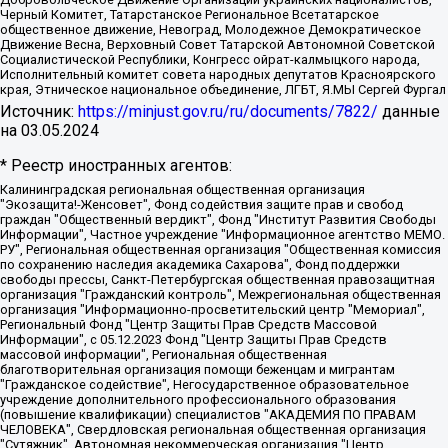
Черный Комитет, Татарстанское Региональное Всетатарское
общественное движение, Невоград, Молодежное Демократическое
Движение Весна, Верховный Совет Татарской Автономной Советской
Социалистической Республики, Конгресс ойрат-калмыцкого народа,
Исполнительный комитет совета народных депутатов Красноярского
края, Этническое национальное объединение, ЛГБТ, Я.МЫ Сергей Фургал
Источник:
https://minjust.gov.ru/ru/documents/7822/
данные
на
03.05.2024
* Реестр иностранных агентов:
Калининградская региональная общественная организация "Экозащита!-Женсовет", Фонд содействия защите прав и свобод граждан "Общественный вердикт", Фонд "Институт Развития Свободы Информации", Частное учреждение "Информационное агентство МЕМО. РУ", Региональная общественная организация "Общественная комиссия по сохранению наследия академика Сахарова", Фонд поддержки свободы прессы, Санкт-Петербургская общественная правозащитная организация "Гражданский контроль", Межрегиональная общественная организация "Информационно-просветительский центр "Мемориал", Региональный Фонд "Центр Защиты Прав Средств Массовой Информации", с 05.12.2023 Фонд "Центр Защиты Прав Средств массовой информации", Региональная общественная благотворительная организация помощи беженцам и мигрантам "Гражданское содействие", Негосударственное образовательное учреждение дополнительного профессионального образования (повышение квалификации) специалистов "АКАДЕМИЯ ПО ПРАВАМ ЧЕЛОВЕКА", Свердловская региональная общественная организация "Сутяжник", Автономная некоммерческая организация "Центр независимых социологических исследований", Союз общественных объединений "Российский исследовательский центр по правам человека", Региональное общественное учреждение научно-информационный центр "МЕМОРИАЛ", Некоммерческая организация "Фонд защиты гласности", Автономная некоммерческая организация "Институт прав человека", Городская общественная организация "Екатеринбургское общество "МЕМОРИАЛ", Городская общественная организация "Рязанское историко-просветительское и правозащитное общество "Мемориал" (Рязанский Мемориал), Челябинский региональный орган общественной самодеятельности – женское общественное объединение "Женщины Евразии", Челябинский региональный орган общественной самодеятельности "Уральская правозащитная группа", Фонд содействия защите здоровья и социальной справедливости имени Андрея Рылькова, Автономная Некоммерческая Организация "Аналитический Центр Юрия Левады", Автономная некоммерческая организация социальной поддержки населения "Проект Апрель", Региональная общественная организация помощи женщинам и детям, находящимся в кризисной ситуации "Информационно-методический центр "Анна", Фонд содействия развитию массовых коммуникаций и правовому просвещению "Так-так-Так", Фонд содействия устойчивому развитию "Серебряная тайга", Свердловский региональный общественный фонд социальных проектов "Новое время", "Idel.Реалии", Кавказ.Реалии, Крым.Реалии, Телеканал Настоящее Время, Татаро-башкирская служба Радио Свобода (Azatliq Radiosi), Радио Свободная Европа/Радио Свобода (PCE/PC), "Сибирь.Реалии", "Фактограф", Благотворительный фонд помощи осужденным и их семьям, Автономная некоммерческая организация "Институт глобализации и социальных движений", Фонд "В защиту прав заключенных", Частное учреждение "Центр поддержки и содействия развитию средств массовой информации", Пензенский региональный общественный благотворительный фонд "Гражданский союз", "Север.Реалии", Некоммерческая организация Фонд "Правовая инициатива", Общество с ограниченной ответственностью "Радио Свободная Европа/Радио Свобода", Чешское информационное агентство "MEDIUM-ORIENT", Красноярская региональная общественная организация "Мы против СПИДа", Камалягин Денис Николаевич, Маркелов Сергей Евгеньевич, Пономарев Лев Александрович, Савицкая Людмила Алексеевна, Автономная некоммерческая организация "Центр по работе с проблемой насилия "НАСИЛИЮ.НЕТ", Межрегиональный профессиональный союз работников здравоохранения "Альянс врачей", Юридическое лицо, зарегистрированное в Латвийской Республике, SIA "Medusa Project" (регистрационный номер 40103797863, дата регистрации 10.06.2014), Некоммерческая организация "Фонд по борьбе с коррупцией", Автономная некоммерческая организация "Институт права и публичной политики", Баданин Роман Сергеевич, Гликин Максим Александрович, Железнова Мария Михайловна, Лукьянова Юлия Сергеевна, Маетная Елизавета Витальевна, Маняхин Петр Борисович, Чуракова Ольга Владимировна, Ярош Юлия Петровна, Юридическое лицо "The Insider SIA", зарегистрированное в Риге, Латвийская Республика (дата регистрации 26.06.2015), являющееся администратором доменного имени интернет-издания "The Insider SIA", https://theins.ru, Постернак Алексей Евгеньевич, Рубин Михаил Аркадьевич, Анин Роман Александрович, Юридическое лицо Istories fonds, зарегистрированное в Латвийской Республике (регистрационный номер 50008295751, дата регистрации 24.02.2020), Великовский Дмитрий Александрович, Долинина Ирина Николаевна, Мароховская Алеся Алексеевна, Шлейнов Роман Юрьевич, Шмагун Олеся Валентиновна, Общество с ограниченной ответственностью "Альтаир 2021", Общество с ограниченной ответственностью "Вега 2021", Общество с ограниченной ответственностью "Главный редактор 2021", Общество с ограниченной ответственностью "Ромашки монолит", Важенков Артем Валерьевич, Ивановская областная общественная организация "Центр гендерных исследований", Гурман Юрий Альбертович, Медиапроект "ОВД-Инфо", Егоров Владимир Владимирович, Жилинский Владимир Александрович, Общество с ограниченной ответственностью "ЗП", Иванова София Юрьевна, Карезина Инна Павловна, Кильтау Екатерина Викторовна, Петров Алексей Викторович, Пискунов Сергей Евгеньевич, Смирнов Сергей Сергеевич, Тихонов Михаил Сергеевич, Общество с ограниченной ответственностью "ЖУРНАЛИСТ-ИНОСТРАННЫЙ АГЕНТ", Арапова Галина Юрьевна, Вольтская Татьяна Анатольевна, Американская компания "Mason G.E.S. Anonymous Foundation" (США), являющаяся владельцем интернет-издания https://mnews.world/, Компания "Stichting Bellingcat", зарегистрированная в Нидерландах (дата регистрации 11.07.2018), Захаров Андрей Вячеславович, Клепиковская Екатерина Дмитриевна, Общество с ограниченной ответственностью "МЕМО", Перл Роман Александрович, Симонов Евгений Алексеевич, Соловьева Елена Анатольевна, Сотников Даниил Владимирович, Сурначева Елизавета Дмитриевна, Автономная некоммерческая организация по защите прав человека и информированию населения "Якутия – Наше Мнение", Общество с ограниченной ответственностью "Москоу диджитал медиа", с 26.01.2023 Общество с ограниченной ответственностью "Чайка Белые сады", Ветошкина Валерия Валерьевна, Заговора Максим Александрович, Межрегиональное общественное движение "Российская ЛГБТ - сеть", Оленичев Максим Владимирович, Павлов Иван Юрьевич, Скворцова Елена Сергеевна, Общество с ограниченной ответственностью "Как бы инагент", Кочетков Игорь Викторович, Общество с ограниченной ответственностью "Честные выборы", Еланчик Олег Александрович, Общество с ограниченной ответственностью "Нобелевский призыв", Гималова Регина Эмилевна, Григорьев Андрей Валерьевич, Григорьева Алина Александровна, Ассоциация по содействию защите прав призывников, альтернативнослужащих и военнослужащих "Правозащитная группа "Гражданин.Армия.Право", Хисамова Регина Фаритовна, Автономная некоммерческая организация по реализации социально-правовых программ "Лилит", Дальневосточное общественное движение "Маяк", Санкт-Петербургская ЛГБТ-инициативная группа "Выход", Инициативная группа ЛГБТ+ "Реверс", Алексеев Андрей Викторович, Бекбулатова Таисия Львовна, Беляев Иван Михайлович, Владыкина Елена Сергеевна, Гельман Марат Александрович, Никульшина Вероника Юрьевна, Толоконникова Надежда Андреевна, Шендерович Виктор Анатольевич, Общество с ограниченной ответственностью "Данное сообщение", Общество с ограниченной ответственностью Издательский дом "Новая глава", Айнбиндер Александра Александровна, Московский комьюнити-центр для ЛГБТ+инициатив, Благотворительный фонд развития филантропии, Deutsche Welle (Германия, Kurt-Schumacher-Strasse 3, 53113 Bonn), Борзунова Мария Михайловна, Воробьев Виктор Викторович, Голубева Анна Львовна, Константинова Алла Михайловна, Малкова Ирина Владимировна, Мурадов Мурад Абдулгалимович, Осетинская Елизавета Николаевна, Понасенков Евгений Николаевич, Ганапольский Матвей Юрьевич, Киселев Евгений Алексеевич, Борухович Ирина Григорьевна, Дремин Иван Тимофеевич, Дубровский Дмитрий Викторович, Красноярская региональная общественная организация поддержки и развития альтернативных образовательных технологий и межкультурных коммуникаций "ИНТЕРРА", Маяковская Екатерина Алексеевна, Фейгин Марк Захарович, Филимонов Андрей Викторович, Дзугкоева Регина Николаевна, Доброхотов Роман Александрович, Дудь Юрий Александрович, Елкин Сергей Владимирович, Кругликов Кирилл Игоревич, Сабунаева Мария Леонидовна, Семенов Алексей Владимирович, Шаинян Карен Багратович, Шульман Екатерина Михайловна, Асафьев Артур Валерьевич, Вахштайн Виктор Семенович, Венедиктов Алексей Алексеевич, Лушникова Екатерина Евгеньевна, Волков Леонид Михайлович, Невзоров Александр Глебович, Пархоменко Сергей Борисович, Сироткин Ярослав Николаевич, Кара-Мурза Владимир Владимирович, Баранова Наталья Владимировна, Гозман Леонид Яковлевич, Кагарлицкий Борис Юльевич, Климарев Михаил Валерьевич, Милов Владимир Станиславович, Автономная некоммерческая организация Краснодарский центр современного искусства "Типография", Моргенштерн Алишер Тагирович, Соболь Любовь Эдуардовна, Общество с ограниченной ответственностью "ЛИЗА НОРМ", Каспаров Гарри Кимович, Ходорковский Михаил Борисович, Общество с ограниченной ответственностью "Апрельские тезисы", Данилович Ирина Брониславовна, Кашин Олег Владимирович, Петров Николай Владимирович, Пивоваров Алексей Владимирович, Соколов Михаил Владимирович, Цветкова Юлия Владимировна, Чичваркин Евгений Александрович, Комитет против пыток/Команда против пыток, Общество с ограниченной ответственностью "Первый научный", Общество с ограниченной ответственностью "Вертолет и ко", Белоцерковская Вероника Борисовна, Кац Максим Евгеньевич, Лазарева Татьяна Юрьевна, Шаведдинов Руслан Табризович, Яшин Илья Валерьевич, Общество с ограниченной ответственностью "Иноагент ААВ", Алешковский Дмитрий Петрович, Альбац Евгения Марковна, Быков Дмитрий Львович, Галямина Юлия Евгеньевна, Лойко Сергей Леонидович, Мартынов Кирилл Константинович, Медведев Сергей Александрович, Крашенинников Федор Геннадиевич, Гордеева Катерина Вл