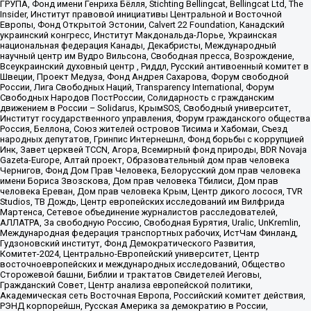
ГРУПА, Фонд имени Генриха Бёлля, Stichting Bellingcat, Bellingcat Ltd, The
Insider, Институт правовой инициативы Центральной и Восточной
Европы, Фонд Открытой Эстонии, Calvert 22 Foundation, Канадский
украинский конгресс, Институт Макдональда-Лорье, Украинская
национальная федерация Канады, Декабристы, Международный
научный центр им Вудро Вильсона, Свободная пресса, Возрождение,
Всеукраинский духовный центр , Риддл, Русский антивоенный комитет в
Швеции, Проект Медуза, Фонд Андрея Сахарова, Форум свободной
России, Лига Свободных Наций, Transparеncy International, Форум
Свободных Народов ПостРоссии, Солидарность с гражданским
движением в России – Solidarus, КрымSOS, Свободный университет,
Институт государственного управления, Форум гражданского общества
Россия, Беллона, Союз жителей островов Тисима и Хабомаи, Съезд
народных депутатов, Гринпис Интернешнл, Фонд борьбы с коррупцией
Инк, Завет церквей TCCN, Агора, Всемирный фонд природы, BDR Novaja
Gazeta-Europe, Алтай проект, Образовательный дом прав человека
Чернигов, Фонд Дом Прав Человека, Белорусский дом прав человека
имени Бориса Звозскова, Дом прав человека Тбилиси, Дом прав
человека Ереван, Дом прав человека Крым, Центр дикого лосося, TVR
Studios, ТВ Дождь, Центр европейских исследований им Вилфрида
Мартенса, Сетевое объединение журналистов расследователей,
АЛЛАТРА, За свободную Россию, Свободная Бурятия, Uralic, UnKremlin,
Международная федерация транспортных рабочих, ИстЧам Финланд,
Гудзоновский институт, Фонд Демократического Развития,
Комитет-2024, Центрально-Европейский университет, Центр
восточноевропейских и международных исследований, Общество
Сторожевой башни, Библии и трактатов Свидетелей Иеговы,
Гражданский Совет, Центр анализа европейской политики,
Академическая сеть Восточная Европа, Российский комитет действия,
РЭНД корпорейшн, Русская Америка за демократию в России,