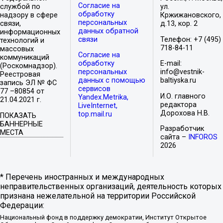
Согласие на
службой по
ул.
обработку
надзору в сфере
Кржижановского,
персональных
связи,
д.13, кор. 2
данных обратной
информационных
связи
Телефон: +7 (495)
технологий и
718-84-11
массовых
Согласие на
коммуникаций
обработку
E-mail:
(Роскомнадзор).
персональных
info@vestnik-
Реестровая
данных с помощью
baltiyska.ru
запись ЭЛ № ФС
сервисов
77 –80854 от
И.О. главного
Yandex.Metrika,
21.04.2021 г.
редактора
LiveInternet,
Дорохова Н.В.
top.mail.ru
ПОКАЗАТЬ
БАННЕРНЫЕ
Разработчик
МЕСТА
сайта –
INFOROS
2026
* Перечень иностранных и международных
неправительственных организаций, деятельность которых
признана нежелательной на территории Российской
Федерации:
Национальный фонд в поддержку демократии, Институт Открытое