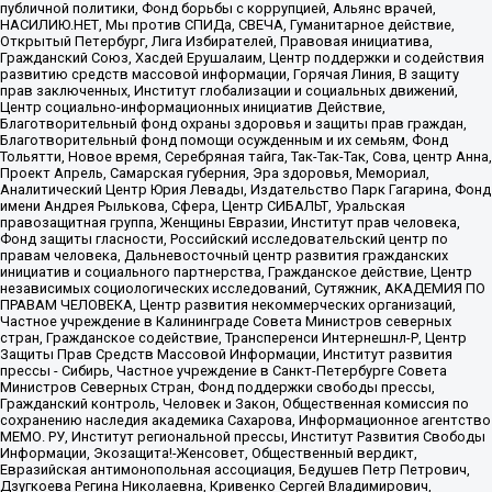
публичной политики, Фонд борьбы с коррупцией, Альянс врачей,
НАСИЛИЮ.НЕТ, Мы против СПИДа, СВЕЧА, Гуманитарное действие,
Открытый Петербург, Лига Избирателей, Правовая инициатива,
Гражданский Союз, Хасдей Ерушалаим, Центр поддержки и содействия
развитию средств массовой информации, Горячая Линия, В защиту
прав заключенных, Институт глобализации и социальных движений,
Центр социально-информационных инициатив Действие,
Благотворительный фонд охраны здоровья и защиты прав граждан,
Благотворительный фонд помощи осужденным и их семьям, Фонд
Тольятти, Новое время, Серебряная тайга, Так-Так-Так, Сова, центр Анна,
Проект Апрель, Самарская губерния, Эра здоровья, Мемориал,
Аналитический Центр Юрия Левады, Издательство Парк Гагарина, Фонд
имени Андрея Рылькова, Сфера, Центр СИБАЛЬТ, Уральская
правозащитная группа, Женщины Евразии, Институт прав человека,
Фонд защиты гласности, Российский исследовательский центр по
правам человека, Дальневосточный центр развития гражданских
инициатив и социального партнерства, Гражданское действие, Центр
независимых социологических исследований, Сутяжник, АКАДЕМИЯ ПО
ПРАВАМ ЧЕЛОВЕКА, Центр развития некоммерческих организаций,
Частное учреждение в Калининграде Совета Министров северных
стран, Гражданское содействие, Трансперенси Интернешнл-Р, Центр
Защиты Прав Средств Массовой Информации, Институт развития
прессы - Сибирь, Частное учреждение в Санкт-Петербурге Совета
Министров Северных Стран, Фонд поддержки свободы прессы,
Гражданский контроль, Человек и Закон, Общественная комиссия по
сохранению наследия академика Сахарова, Информационное агентство
МЕМО. РУ, Институт региональной прессы, Институт Развития Свободы
Информации, Экозащита!-Женсовет, Общественный вердикт,
Евразийская антимонопольная ассоциация, Бедушев Петр Петрович,
Дзугкоева Регина Николаевна, Кривенко Сергей Владимирович,