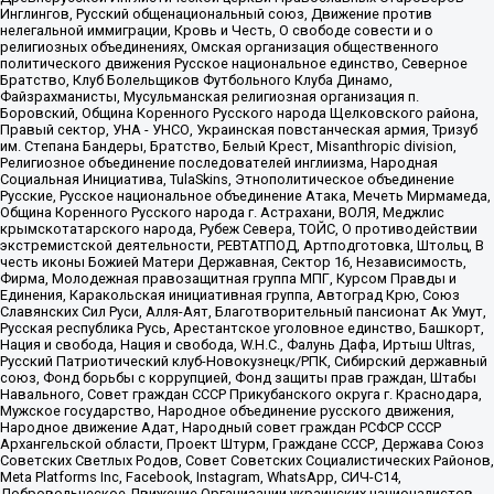
Инглингов, Русский общенациональный союз, Движение против
нелегальной иммиграции, Кровь и Честь, О свободе совести и о
религиозных объединениях, Омская организация общественного
политического движения Русское национальное единство, Северное
Братство, Клуб Болельщиков Футбольного Клуба Динамо,
Файзрахманисты, Мусульманская религиозная организация п.
Боровский, Община Коренного Русского народа Щелковского района,
Правый сектор, УНА - УНСО, Украинская повстанческая армия, Тризуб
им. Степана Бандеры, Братство, Белый Крест, Misanthropic division,
Религиозное объединение последователей инглиизма, Народная
Социальная Инициатива, TulaSkins, Этнополитическое объединение
Русские, Русское национальное объединение Атака, Мечеть Мирмамеда,
Община Коренного Русского народа г. Астрахани, ВОЛЯ, Меджлис
крымскотатарского народа, Рубеж Севера, ТОЙС, О противодействии
экстремистской деятельности, РЕВТАТПОД, Артподготовка, Штольц, В
честь иконы Божией Матери Державная, Сектор 16, Независимость,
Фирма, Молодежная правозащитная группа МПГ, Курсом Правды и
Единения, Каракольская инициативная группа, Автоград Крю, Союз
Славянских Сил Руси, Алля-Аят, Благотворительный пансионат Ак Умут,
Русская республика Русь, Арестантское уголовное единство, Башкорт,
Нация и свобода, Нация и свобода, W.H.С., Фалунь Дафа, Иртыш Ultras,
Русский Патриотический клуб-Новокузнецк/РПК, Сибирский державный
союз, Фонд борьбы с коррупцией, Фонд защиты прав граждан, Штабы
Навального, Совет граждан СССР Прикубанского округа г. Краснодара,
Мужское государство, Народное объединение русского движения,
Народное движение Адат, Народный совет граждан РСФСР СССР
Архангельской области, Проект Штурм, Граждане СССР, Держава Союз
Советских Светлых Родов, Совет Советских Социалистических Районов,
Meta Platforms Inc, Facebook, Instagram, WhatsApp, СИЧ-С14,
Добровольческое Движение Организации украинских националистов,