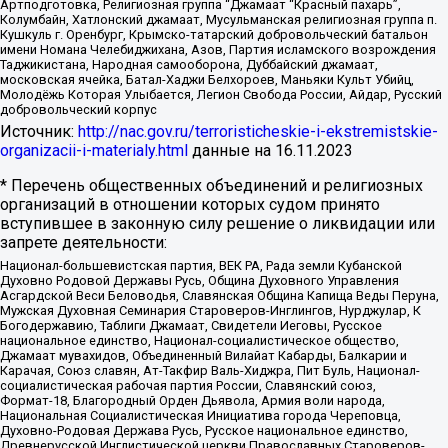
Артподготовка, Религиозная группа “Джамаат “Красный пахарь”,
Колумбайн, Хатлонский джамаат, Мусульманская религиозная группа п.
Кушкуль г. Оренбург, Крымско-татарский добровольческий батальон
имени Номана Челебиджихана, Азов, Партия исламского возрождения
Таджикистана, Народная самооборона, Дуббайский джамаат,
московская ячейка, Батал-Хаджи Белхороев, Маньяки Культ Убийц,
Молодёжь Которая Улыбается, Легион Свобода России, Айдар, Русский
добровольческий корпус
Источник:
http://nac.gov.ru/terroristicheskie-i-ekstremistskie-
organizacii-i-materialy.html
данные на
16.11.2023
* Перечень общественных объединений и религиозных
организаций в отношении которых судом принято
вступившее в законную силу решение о ликвидации или
запрете деятельности:
Национал-большевистская партия, ВЕК РА, Рада земли Кубанской
Духовно Родовой Державы Русь, Община Духовного Управления
Асгардской Веси Беловодья, Славянская Община Капища Веды Перуна,
Мужская Духовная Семинария Староверов-Инглингов, Нурджулар, К
Богодержавию, Таблиги Джамаат, Свидетели Иеговы, Русское
национальное единство, Национал-социалистическое общество,
Джамаат мувахидов, Объединенный Вилайат Кабарды, Балкарии и
Карачая, Союз славян, Ат-Такфир Валь-Хиджра, Пит Буль, Национал-
социалистическая рабочая партия России, Славянский союз,
Формат-18, Благородный Орден Дьявола, Армия воли народа,
Национальная Социалистическая Инициатива города Череповца,
Духовно-Родовая Держава Русь, Русское национальное единство,
Древнерусской Инглистической церкви Православных Староверов-