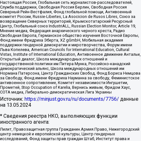
Настоящая Россия, Глобальная сеть журналистов-расследователей,
Служба поддержки, Свободная Россия Берлин, Свободная Россия
Северный Рейн-Вестфалия, Фонд глобальной помощи, Антивоенный
комитет России, Russie-Libertes, La Asocicion de Rusos Libres, Союз за
возвращение Северных территорий, Крымскотатарский Ресурсный
Центр, Глобальный союз IndustriALL, Russian Election Monitor, Article 19,
Мнение медиа, Федерация анархического черного креста, Радио
Свободная Европа, Германское общество изучения Восточной Европы,
Фонд имени Фридриха Эберта, XZ gGmbH, Мобильная академия
поддержки гендерной демократии и миротворчества, Форум имени
Льва Копелева, American Councils for International Education, Cultural
Vistas, Institute of International Education, Антивоенное движение Антальи,
Открытый диалог, Школа международных отношений и
государственной политики им Питера Мунка, Российско-канадский
демократический альянс, Школа международных отношений им
Нормана Патерсона, Центр Гражданских Свобод, Фонд Бориса Немцова
за Свободу, Фонд имени Фридриха Науманна за свободу, Феминистское
антивоенное сопротивление, Комитет независимости Ингушетии,
Прометей, Stop Occupation of Karelia, Вернись живым, Фридом Хаус,
СОТА медиа, Либерально-демократическая Лига Украины
Источник:
https://minjust.gov.ru/ru/documents/7756/
данные
на
13.05.2024
* Сведения реестра НКО, выполняющих функции
иностранного агента:
Лилит, Правозащитная группа Гражданин.Армия.Право, Нижегородский
центр немецкой и европейской культуры, Центр гендерных
исследований, Фонд защиты прав граждан Штаб, Институт права и