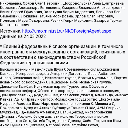
Николаевна, Орлов Олег Петрович, Добровольская Анна Дмитриевна,
Королева Александра Евгеньевна, Смирнов Владимир Александрович,
Вицин Сергей Ефимович, Золотухин Борис Андреевич, Левинсон Лев
Семенович, Локшина Татьяна Иосифовна, Орлов Олег Петрович,
Полякова Мара Федоровна, Резник Генри Маркович, Захаров Герман
Константинович
Источник:
http://unro.minjust.ru/NKOForeignAgent.aspx
данные на
24.03.2022
* Единый федеральный список организаций, в том числе
иностранных и международных организаций, признанных
в соответствии с законодательством Российской
Федерации террористическими:
Высший военный Маджлисуль Шура Объединенных сил моджахедов
Кавказа, Конгресс народов Ичкерии и Дагестана, База, Асбат аль-
Ансар, Священная война, Исламская группа, Братья-мусульмане, Партия
исламского освобождения, Лашкар-И-Тайба, Исламская группа,
Движение Талибан, Исламская партия Туркестана, Общество
социальных реформ, Общество возрождения исламского наследия,
Дом двух святых, Джунд аш-Шам, Исламский джихад, Аль-Каида, Имарат
Кавказ, АБТО, Правый сектор, Исламское государство, Джабха аль-
Нусра ли-Ахль аш-Шам, Народное ополчение имени К. Минина и Д.
Пожарского, Аджр от Аллаха Субхану уа Тагьаля SHAM, АУМ Синрике,
Муджахеды джамаата Ат-Тавхида Валь-Джихад, Чистопольский
Джамаат, Рохнамо ба суи давлати исломи, Террористическое
сообщество Сеть, Катиба Таухид валь-Джихад, Хайят Тахрир аш-Шам,
Ахлю Сунна Валь Джамаа, National Socialism/White Power,