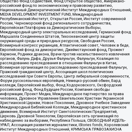
Общество Фонд Содействия, Фонд Открытое общество, Американо-
российский фонд по экономическому и правовому развитию,
Национальный Демократический Институт Международных Отношений,
MEDIA DEVELOPMENT INVESTMENT FUND, Международный
Республиканский Институт, Открытая Россия, Институт современной
России, Черноморский фонд регионального сотрудничества,
Европейская Платформа за Демократические Выборы,
Международный центр электоральных исследований, Германский фонд
Маршалла Соединенных Штатов, Тихоокеанский центр защиты
окружающей среды и природных ресурсов, Свободная Россия,
Всемирный конгресс украинцев, Атлантический совет, Человек в беде,
Европейский фонд за демократию, Джеймстаунский фонд, Прожект
Хармони, Родники дракона, Врачи против насильственного извлечения
органов, Фалунь Дафа, Друзья Фалуньгун, Фалуньгун, Коалиция по
расследованию преследования в отношении Фалуньгун в Китае,
Всемирная организация по расследованию преследований Фалуньгун,
Пражский гражданский центр, Ассоциация школ политических
исследований при Совете Европы, Центр либеральной современности,
Форум русскоязычных европейцев, Немецко-русский обмен, Бард
колледж, Европейский выбор, Фонд Ходорковского, Оксфордский
российский фонд, Фонд Будущее России, Компания свободы
информации, Проект Медиа, Международное партнерство за права
человека, Духовное Управление Евангельских Христиан Украинской
Христианской Церкви, Новое Поколение, Духовное Учебное Заведение
Международный Библейский Колледж, Международное христианское
движение, Всемирный Институт Саентологических Предприятий,
Церковь Духовной Технологии, Европейская сеть организаций по
наблюдению за выборами, Республика Польша, СВОБОДНЫЙ ИДЕЛЬ-
УРАЛ, Ассоциация развития журналистики, IStories fonds, Королевский
Институт Международных Отношений, КРИМСЬКА ПРАВОЗАХИСНА