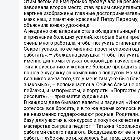
Этим летом ее имя громко прозвучало на регион
завоевала второе место, став ярким свидетельс
картине изображены главные достопримечательн
маяк наш, и памятник красивый Петру Первому, п
объяснила юная художница.
А недавно она впервые стала обладательницей г
а признание больших усилий, которые были при
очень много работала, чтобы получить стипендию
Секрет успеха, по ее мнению, прост и сложен о
работать», – убеждена девушка. Чтобы получить
именно дипломы служат основой для начисления
Тяга к рисованию и желание больше проводить в
пошла в художку за компанию с подругой. Но мн
возникло из-за того, что у меня там уже был бли
знакомых», – вспоминает она. Сейчас Алиса не 
пейзажи, и натюрморты, и портреты. «Портреты
рисовать», – признается художница.
В каждом деле бывают взлеты и падения. «Иногд
хотелось все бросить, и в то же время хотелось 
ее неизменно поддерживают родные. Родители,
базу для участия в конкурсах и покупки качес
мастерства сыграла педагог – Татьяна Корольк
работами своего педагога. Воодушевляют ее и п
работы глубокие, хотя, казалось бы, тема достато