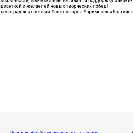
тремленность, помноженная на талант и поддержку близких
ндианткой и желает ей новых творческих побед!
еленоградск #светлый #светлогорск #приморск #балтийск
Порядок обработки персональных данных