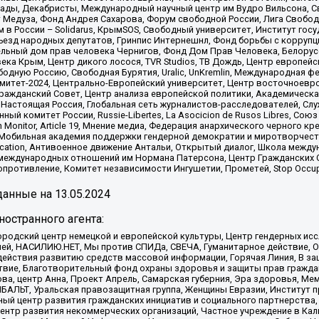
ады, Декабристы, Международный научный центр им Вудро Вильсона, С
 Медуза, Фонд Андрея Сахарова, Форум свободной России, Лига Свободны
в России – Solidarus, КрымSOS, Свободный университет, Институт гос
Съезд народных депутатов, Гринпис Интернешнл, Фонд борьбы с коррупц
тельный дом прав человека Чернигов, Фонд Дом Прав Человека, Белору
ека Крым, Центр дикого лосося, TVR Studios, ТВ Дождь, Центр европей
одную Россию, Свободная Бурятия, Uralic, UnKremlin, Международная ф
омитет-2024, Центрально-Европейский университет, Центр восточноев
ражданский Совет, Центр анализа европейской политики, Академическа
Настоящая Россия, Глобальная сеть журналистов-расследователей, Слу
ый комитет России, Russie-Libertes, La Asocicion de Rusos Libres, С
on Monitor, Article 19, Мнение медиа, Федерация анархического черного
обильная академия поддержки гендерной демократии и миротворчества,
ational Education, Антивоенное движение Антальи, Открытый диалог, Школа 
 международных отношений им Нормана Патерсона, Центр Гражданских 
ротивление, Комитет независимости Ингушетии, Прометей, Stop Occupat
анные на
13.05.2024
остранного агента:
родский центр немецкой и европейской культуры, Центр гендерных исс
ачей, НАСИЛИЮ.НЕТ, Мы против СПИДа, СВЕЧА, Гуманитарное действие, 
ействия развитию средств массовой информации, Горячая Линия, В защ
твие, Благотворительный фонд охраны здоровья и защиты прав гражда
 Сова, центр Анна, Проект Апрель, Самарская губерния, Эра здоровья, 
ИБАЛЬТ, Уральская правозащитная группа, Женщины Евразии, Институт п
ый центр развития гражданских инициатив и социального партнерства,
нтр развития некоммерческих организаций, Частное учреждение в Кал