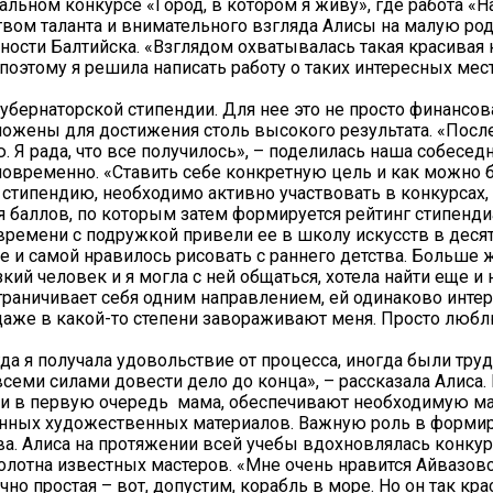
альном конкурсе «Город, в котором я живу», где работа «
твом таланта и внимательного взгляда Алисы на малую род
ости Балтийска. «Взглядом охватывалась такая красивая 
оэтому я решила написать работу о таких интересных мест
убернаторской стипендии. Для нее это не просто финансов
ложены для достижения столь высокого результата. «После
. Я рада, что все получилось», – поделилась наша собесед
дновременно. «Ставить себе конкретную цель и как можно
 стипендию, необходимо активно участвовать в конкурсах,
 баллов, по которым затем формируется рейтинг стипенди
ремени с подружкой привели ее в школу искусств в десять
е и самой нравилось рисовать с раннего детства. Больше 
зкий человек и я могла с ней общаться, хотела найти еще и
ограничивает себя одним направлением, ей одинаково инте
 даже в какой-то степени завораживают меня. Просто люб
а я получала удовольствие от процесса, иногда были труд
всеми силами довести дело до конца», – рассказала Алиса. 
 и в первую очередь мама, обеспечивают необходимую м
твенных художественных материалов. Важную роль в форми
ова. Алиса на протяжении всей учебы вдохновлялась конк
олотна известных мастеров. «Мне очень нравится Айвазовс
чно простая – вот, допустим, корабль в море. Но он так кра