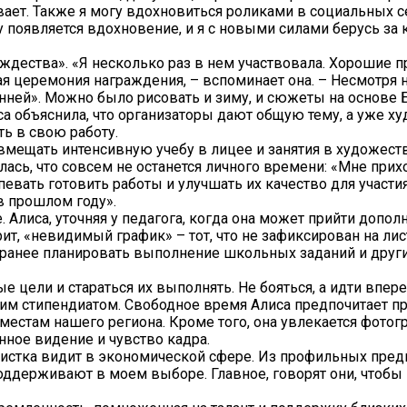
ывает. Также я могу вдохновиться роликами в социальных се
у появляется вдохновение, и я с новыми силами берусь за
дества». «Я несколько раз в нем участвовала. Хорошие пр
я церемония награждения, – вспоминает она. – Несмотря н
нней». Можно было рисовать и зиму, и сюжеты на основе 
а объяснила, что организаторы дают общую тему, а уже х
ь в свою работу.
овмещать интенсивную учебу в лицее и занятия в художест
лась, что совсем не останется личного времени: «Мне при
певать готовить работы и улучшать их качество для участия
 в прошлом году».
 Алиса, уточняя у педагога, когда она может прийти допол
рит, «невидимый график» – тот, что не зафиксирован на лис
заранее планировать выполнение школьных заданий и други
е цели и стараться их выполнять. Не бояться, а идти впере
ским стипендиатом. Свободное время Алиса предпочитает п
естам нашего региона. Кроме того, она увлекается фотогр
ное видение и чувство кадра.
еистка видит в экономической сфере. Из профильных пре
оддерживают в моем выборе. Главное, говорят они, чтобы