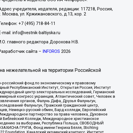
Адрес учредителя, издателя, редакции: 117218, Россия,
г. Москва, ул. Кржижановского, д.13, кор. 2
Телефон: +7 (495) 718-84-11
E-mail: info@vestnik-baltiyska.ru
И.О. главного редактора Дорохова Н.В.
Разработчик сайта –
INFOROS
2026
на нежелательной на территории Российской
-российский фонд по экономическому и правовому
ый Республиканский Институт, Открытая Россия, Институт
ждународный центр электоральных исследований, Германский
мирный конгресс украинцев, Атлантический совет, Человек в
звлечения органов, Фалунь Дафа, Друзья Фалуньгун,
еследований Фалуньгун, Пражский гражданский центр,
цев, Немецко-русский обмен, Бард колледж, Европейский
Международное партнерство за права человека, Духовное
ый Библейский Колледж, Международное христианское
аблюдению за выборами, Республика Польша, СВОБОДНЫЙ
АХИСНА ГРУПА, Фонд имени Генриха Бёлля, Stichting
t 22 Foundation, Канадский украинский конгресс, Институт