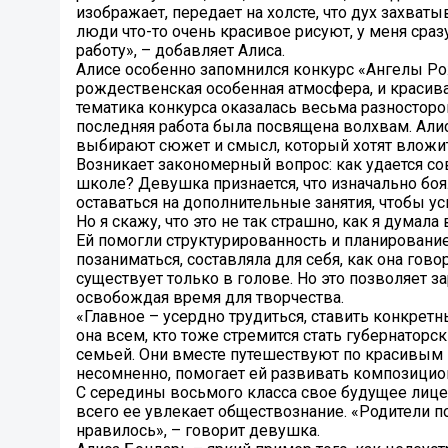
изображает, передает на холсте, что дух захват
люди что-то очень красивое рисуют, у меня сраз
работу», – добавляет Алиса.
Алисе особенно запомнился конкурс «Ангелы Рож
рождественская особенная атмосфера, и красива
тематика конкурса оказалась весьма разносторо
последняя работа была посвящена волхвам. Алис
выбирают сюжет и смысл, который хотят вложит
Возникает закономерный вопрос: как удается с
школе? Девушка признается, что изначально боя
оставаться на дополнительные занятия, чтобы ус
Но я скажу, что это не так страшно, как я думала
Ей помогли структурированность и планирование.
позаниматься, составляла для себя, как она гово
существует только в голове. Но это позволяет 
освобождая время для творчества.
«Главное – усердно трудиться, ставить конкретны
она всем, кто тоже стремится стать губернатор
семьей. Они вместе путешествуют по красивым м
несомненно, помогает ей развивать композицион
С середины восьмого класса свое будущее лиц
всего ее увлекает обществознание. «Родители п
нравилось», – говорит девушка.