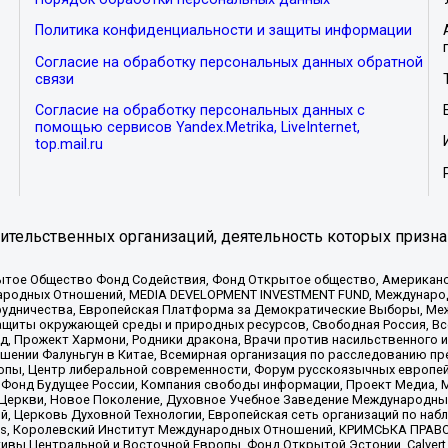
Политика конфиденциальности и защиты информации
Согласие на обработку персональных данных обратной
связи
Согласие на обработку персональных данных с
помощью сервисов Yandex.Metrika, LiveInternet,
top.mail.ru
тельственных организаций, деятельность которых призна
ытое Общество Фонд Содействия, Фонд Открытое общество, Американо
родных Отношений, MEDIA DEVELOPMENT INVESTMENT FUND, Международн
рудничества, Европейская Платформа за Демократические Выборы, Ме
щиты окружающей среды и природных ресурсов, Свободная Россия, Все
, Прожект Хармони, Родники дракона, Врачи против насильственного и
шении Фалуньгун в Китае, Всемирная организация по расследованию пр
опы, Центр либеральной современности, Форум русскоязычных европей
Фонд Будущее России, Компания свободы информации, Проект Медиа, 
 Церкви, Новое Поколение, Духовное Учебное Заведение Международн
й, Церковь Духовной Технологии, Европейская сеть организаций по н
nds, Королевский Институт Международных Отношений, КРИМСЬКА ПРАВОЗ
ициативы Центральной и Восточной Европы, Фонд Открытой Эстонии, Calver