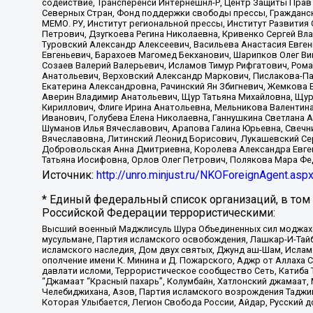
содействие, Трансперенси Интернешнл-Р, Центр Защиты Прав
Северных Стран, Фонд поддержки свободы прессы, Гражданск
МЕМО. РУ, Институт региональной прессы, Институт Развити
Петрович, Дзугкоева Регина Николаевна, Кривенко Сергей В
Туровский Александр Алексеевич, Васильева Анастасия Евген
Евгеньевич, Барахоев Магомед Бекханович, Шарипков Олег В
Созаев Валерий Валерьевич, Исламов Тимур Рифгатович, Рома
Анатольевич, Верховский Александр Маркович, Пислакова-Па
Екатерина Александровна, Рачинский Ян Збигневич, Жемкова 
Аверин Владимир Анатольевич, Щур Татьяна Михайловна, Щур
Кириллович, Флиге Ирина Анатольевна, Мельникова Валентин
Иванович, Голубева Елена Николаевна, Ганнушкина Светлана 
Шуманов Илья Вячеславович, Арапова Галина Юрьевна, Свечн
Вячеславовна, Литинский Леонид Борисович, Лукашевский Се
Добровольская Анна Дмитриевна, Королева Александра Евген
Татьяна Иосифовна, Орлов Олег Петрович, Полякова Мара Фе
Источник:
http://unro.minjust.ru/NKOForeignAgent.asp
* Единый федеральный список организаций, в том
Российской Федерации террористическими:
Высший военный Маджлисуль Шура Объединенных сил моджахедо
мусульмане, Партия исламского освобождения, Лашкар-И-Тай
исламского наследия, Дом двух святых, Джунд аш-Шам, Ислам
ополчение имени К. Минина и Д. Пожарского, Аджр от Аллаха 
давлати исломи, Террористическое сообщество Сеть, Катиба Та
“Джамаат “Красный пахарь”, Колумбайн, Хатлонский джамаат, 
Челебиджихана, Азов, Партия исламского возрождения Таджи
Которая Улыбается, Легион Свобода России, Айдар, Русский 