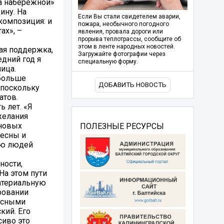
На набережной»
ину. На
Если Вы стали свидетелем аварии,
композиция: и
пожара, необычного погодного
ах», –
явления, провала дороги или
прорыва теплотрассы, сообщите об
этом в ленте народных новостей.
ая поддержка,
Загружайте фотографии через
дний год я
специальную форму.
ница.
 больше
ДОБАВИТЬ НОВОСТЬ
 поскольку
атов.
 лет. «Я
желания
 новых
ПОЛЕЗНЫЕ РЕСУРСЫ
ресны и
лю людей
ности,
На этом пути
атериальную
ровании
урсными
кий. Его
сиво это