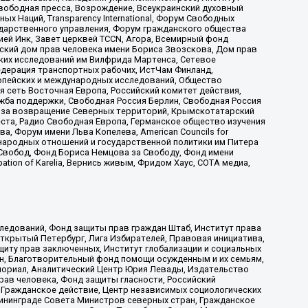
вободная пресса, Возрождение, Всеукраинский духовный
х Наций, Transparеncy International, Форум Свободных
ударственного управления, Форум гражданского общества
ией Инк, Завет церквей TCCN, Агора, Всемирный фонд
сский дом прав человека имени Бориса Звозскова, Дом прав
ских исследований им Вилфрида Мартенса, Сетевое
едерация транспортных рабочих, ИстЧам Финланд,
ропейских и международных исследований, Общество
я сеть Восточная Европа, Российский комитет действия,
жба поддержки, Свободная Россия Берлин, Свободная Россия
оюз за возвращение Северных территорий, Крымскотатарский
 креста, Радио Свободная Европа, Германское общество изучения
 Форум имени Льва Копелева, American Councils for
международных отношений и государственной политики им Питера
Свобод, Фонд Бориса Немцова за Свободу, Фонд имени
ion of Karelia, Вернись живым, Фридом Хаус, СОТА медиа,
ледований, Фонд защиты прав граждан Штаб, Институт права
Открытый Петербург, Лига Избирателей, Правовая инициатива,
иту прав заключенных, Институт глобализации и социальных
н, Благотворительный фонд помощи осужденным и их семьям,
Мемориал, Аналитический Центр Юрия Левады, Издательство
рав человека, Фонд защиты гласности, Российский
 Гражданское действие, Центр независимых социологических
ининграде Совета Министров северных стран, Гражданское