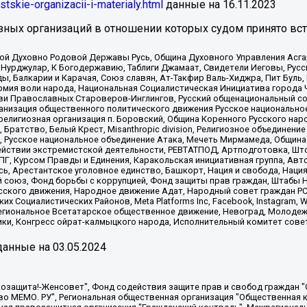
istskie-organizacii-i-materialy.html
данные на
16.11.2023
зных организаций в отношении которых судом принято вс
ской Духовно Родовой Державы Русь, Община Духовного Управления Асг
Нурджулар, К Богодержавию, Таблиги Джамаат, Свидетели Иеговы, Рус
, Балкарии и Карачая, Союз славян, Ат-Такфир Валь-Хиджра, Пит Буль,
рмия воли народа, Национальная Социалистическая Инициатива города 
ви Православных Староверов-Инглингов, Русский общенациональный сою
ганизация общественного политического движения Русское национально
елигиозная организация п. Боровский, Община Коренного Русского нар
 Братство, Белый Крест, Misanthropic division, Религиозное объединен
е, Русское национальное объединение Атака, Мечеть Мирмамеда, Община
йствии экстремистской деятельности, РЕВТАТПОД, Артподготовка, Што
, Курсом Правды и Единения, Каракольская инициативная группа, Автог
ь, Арестантское уголовное единство, Башкорт, Нация и свобода, Нация и
союз, Фонд борьбы с коррупцией, Фонд защиты прав граждан, Штабы На
сского движения, Народное движение Адат, Народный совет граждан РС
х Социалистических Районов, Meta Platforms Inc, Facebook, Instagram
Региональное Всетатарское общественное движение, Невоград, Молоде
ки, Конгресс ойрат-калмыцкого народа, Исполнительный комитет сове
анные на
03.05.2024
 "Мы против СПИДа", Камалягин Денис Николаевич, Маркелов Сергей Евгеньевич, Пономарев Лев Александрович, Савицкая Людмила Алексеевна, Автономная некоммерческая организация "Центр по работе с проблемой насилия "НАСИЛИЮ.НЕТ", Межрегиональный профессиональный союз работников здравоохранения "Альянс врачей", Юридическое лицо, зарегистрированное в Латвийской Республике, SIA "Medusa Project" (регистрационный номер 40103797863, дата регистрации 10.06.2014), Некоммерческая организация "Фонд по борьбе с коррупцией", Автономная некоммерческая организация "Институт права и публичной политики", Баданин Роман Сергеевич, Гликин Максим Александрович, Железнова Мария Михайловна, Лукьянова Юлия Сергеевна, Маетная Елизавета Витальевна, Маняхин Петр Борисович, Чуракова Ольга Владимировна, Ярош Юлия Петровна, Юридическое лицо "The Insider SIA", зарегистрированное в Риге, Латвийская Республика (дата регистрации 26.06.2015), являющееся администратором доменного имени интернет-издания "The Insider SIA", https://theins.ru, Постернак Алексей Евгеньевич, Рубин Михаил Аркадьевич, Анин Роман Александрович, Юридическое лицо Istories fonds, зарегистрированное в Латвийской Республике (регистрационный номер 50008295751, дата регистрации 24.02.2020), Великовский Дмитрий Александрович, Долинина Ирина Николаевна, Мароховская Алеся Алексеевна, Шлейнов Роман Юрьевич, Шмагун Олеся Валентиновна, Общество с ограниченной ответственностью "Альтаир 2021", Общество с ограниченной ответственностью "Вега 2021", Общество с ограниченной ответственностью "Главный редактор 2021", Общество с ограниченной ответственностью "Ромашки монолит", Важенков Артем Валерьевич, Ивановская областная общественная организация "Центр гендерных исследований", Гурман Юрий Альбертович, Медиапроект "ОВД-Инфо", Егоров Владимир Владимирович, Жилинский Владимир Александрович, Общество с ограниченной ответственностью "ЗП", Иванова София Юрьевна, Карезина Инна Павловна, Кильтау Екатерина Викторовна, Петров Алексей Викторович, Пискунов Сергей Евгеньевич, Смирнов Сергей Сергеевич, Тихонов Михаил Сергеевич, Общество с ограниченной ответственностью "ЖУРНАЛИСТ-ИНОСТРАННЫЙ АГЕНТ", Арапова Галина Юрьевна, Вольтская Татьяна Анатольевна, Американская компания "Mason G.E.S. Anonymous Foundation" (США), являющаяся владельцем интернет-издания https://mnews.world/, Компания "Stichting Bellingcat", зарегистрированная в Нидерландах (дата регистрации 11.07.2018), Захаров Андрей Вячеславович, Клепиковская Екатерина Дмитриевна, Общество с ограниченной ответственностью "МЕМО", Перл Роман Александрович, Симонов Евгений Алексеевич, Соловьева Елена Анатольевна, Сотников Даниил Владимирович, Сурначева Елизавета Дмитриевна, Автономная некоммерческая организация по защите прав человека и информированию населения "Якутия – Наше Мнение", Общество с ограниченной ответственностью "Москоу диджитал медиа", с 26.01.2023 Общество с ограниченной ответственностью "Чайка Белые сады", Ветошкина Валерия Валерьевна, Заговора Максим Александрович, Межрегиональное общественное движение "Российская ЛГБТ - сеть", Оленичев Максим Владимирович, Павлов Иван Юрьевич, Скворцова Елена Сергеевна, Общество с ограниченной ответственностью "Как бы инагент", Кочетков Игорь Викторович, Общество с ограниченной ответственностью "Честные выборы", Еланчик Олег Александрович, Общество с ограниченной ответственностью "Нобелевский призыв", Гималова Регина Эмилевна, Григорьев Андрей Валерьевич, Григорьева Алина Александровна, Ассоциация по содействию защите прав призывников, альтернативнослужащих и военнослужащих "Правозащитная группа "Гражданин.Армия.Право", Хисамова Регина Фаритовна, Автономная некоммерческая организация по реализации социально-правовых программ "Лилит"