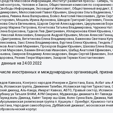
 Средств Массовой Информации, Институт развития прессы - Сибирь, Ч
ий контроль, Человек и Закон, Общественная комиссия по сохранению
я Свободы Информации, Экозащита!-Женсовет, Общественный вердикт, 
ладимирович, Милославский Павел Юрьевич, Шнырова Ольга Вадимовна,
ьевна, Ривина Анна Валерьевна, Бойко Анатолий Николаевич, Дугин Сер
икторович, Мошель Ирина Ароновна, Шведов Григорий Сергеевич, Поно
нова Ольга Евгеньевна, Щаров Сергей Алексадрович, Цирульников Бори
ркер Марина Петровна, Кочеткова Татьяна Владимировна, Чуркина Нат
Елена Борисовна, Гудков Лев Дмитриевич, Илларионова Юлия Юрьевна, С
 Николай Алексеевич, Блинушов Андрей Юрьевич, Мосин Алексей Генна
а Дмитриевна, Вититинова Елена Владимировна, Баженова Светлана Куп
Алексеевна, Закс Елена Владимировна, Буртина Елена Юрьевна, Гендель
иков Анатолий Мариевич, Прохоров Вадим Юрьевич, Шахова Елена Влад
ргей Маркович, Бахмин Вячеслав Иванович, Шабад Анатолий Ефимович, 
ьевна, Смирнов Владимир Александрович, Вицин Сергей Ефимович, Зол
доровна, Резник Генри Маркович, Захаров Герман Константинович
x
данные на
24.03.2022
 числе иностранных и международных организаций, призна
в Кавказа, Конгресс народов Ичкерии и Дагестана, База, Асбат аль-Ан
ба, Исламская группа, Движение Талибан, Исламская партия Туркестан
ский джихад, Аль-Каида, Имарат Кавказ, АБТО, Правый сектор, Исламск
Субхану уа Тагьаля SHAM, АУМ Синрике, Муджахеды джамаата Ат-Тавхида
ухид валь-Джихад, Хайят Тахрир аш-Шам, Ахлю Сунна Валь Джамаа, Natio
Мусульманская религиозная группа п. Кушкуль г. Оренбург, Крымско-т
кистана, Народная самооборона, Дуббайский джамаат, московская ячей
добровольческий корпус