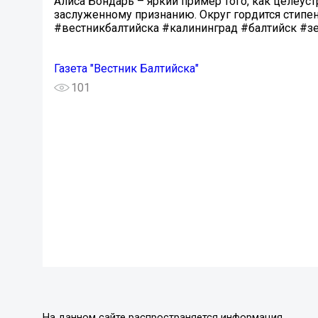
Алиса Бондарь – яркий пример того, как целеус
заслуженному признанию. Округ гордится стипе
#вестникбалтийска #калининград #балтийск #з
Газета "Вестник Балтийска"
101
На данном сайте распространяется информация