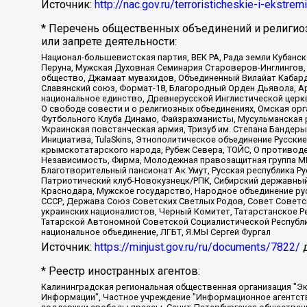
Источник:
http://nac.gov.ru/terroristicheskie-i-ekstrem
* Перечень общественных объединений и религио
или запрете деятельности:
Национал-большевистская партия, ВЕК РА, Рада земли Кубан
Перуна, Мужская Духовная Семинария Староверов-Инглингов, 
общество, Джамаат мувахидов, Объединенный Вилайат Кабарды
Славянский союз, Формат-18, Благородный Орден Дьявола, А
национальное единство, Древнерусской Инглистической церк
О свободе совести и о религиозных объединениях, Омская ор
Футбольного Клуба Динамо, Файзрахманисты, Мусульманская р
Украинская повстанческая армия, Тризуб им. Степана Бандеры,
Инициатива, TulaSkins, Этнополитическое объединение Русски
крымскотатарского народа, Рубеж Севера, ТОЙС, О противоде
Независимость, Фирма, Молодежная правозащитная группа МПГ
Благотворительный пансионат Ак Умут, Русская республика Рус
Патриотический клуб-Новокузнецк/РПК, Сибирский державный 
Краснодара, Мужское государство, Народное объединение ру
СССР, Держава Союз Советских Светлых Родов, Совет Советски
украинских националистов, Черный Комитет, Татарстанское 
Татарской Автономной Советской Социалистической Республи
национальное объединение, ЛГБТ, Я.МЫ Сергей Фургал
Источник:
https://minjust.gov.ru/ru/documents/7822/
д
* Реестр иностранных агентов:
Калининградская региональная общественная организация "Экозащита!-Женсовет", Фонд содействия защите прав и свобод граждан "Общественный вердикт", Фонд "Институт Развития Свободы Информации", Частное учреждение "Информационное агентство МЕМО. РУ", Региональная общественная организация "Общественная комиссия по сохранению наследия академика Сахарова", Фонд поддержки свободы прессы, Санкт-Петербургская общественная правозащитная организация "Гражданский контроль", Межрегиональная общественная организация "Информационно-просветительский центр "Мемориал", Региональный Фонд "Центр Защиты Прав Средств Массовой Информации", с 05.12.2023 Фонд "Центр Защиты Прав Средств массовой информации", Региональная общественная благотворительная организация помощи беженцам и мигрантам "Гражданское содействие", Негосударственное образовательное учреждение дополнительного профессионального образования (повышение квалификации) специалистов "АКАДЕМИЯ ПО ПРАВАМ ЧЕЛОВЕКА", Свердловская региональная общественная организация "Сутяжник", Автономная некоммерческая организация "Центр независимых социологических исследований", Союз общественных объединений "Российский исследовательский центр по правам человека", Региональное общественное учреждение научно-информационный центр "МЕМОРИАЛ", Некоммерческая организация "Фонд защиты гласности", Автономная некоммерческая организация "Институт прав человека", Городская общественная организация "Екатеринбургское общество "МЕМОРИАЛ", Городская общественная организация "Рязанское историко-просветительское и правозащитное общество "Мемориал" (Рязанский Мемориал), Челябинский региональный орган общественной самодеятельности – женское общественное объединение "Женщины Евразии", Челябинский региональный орган общественной самодеятельности "Уральская правозащитная группа", Фонд содействия защите здоровья и социальной справедливости имени Андрея Рылькова, Автономная Некоммерческая Организация "Аналитический Центр Юрия Левады", Автономная некоммерческая организация социальной поддержки населения "Проект Апрель", Региональная общественная организация помощи женщинам и детям, находящимся в кризисной ситуации "Информационно-методический центр "Анна", Фонд содействия развитию массовых коммуникаций и правовому просвещению "Так-так-Так", Фонд содействия устойчивому развитию "Серебряная тайга", Свердловский региональный общественный фонд социальных проектов "Новое время", "Idel.Реалии", Кавказ.Реалии, Крым.Реалии, Телеканал Настоящее Время, Татаро-башкирская служба Радио Свобода (Azatliq Radiosi), Радио Свободная Европа/Радио Свобода (PCE/PC), "Сибирь.Реалии", "Фактограф", Благотворительный фонд помощи осужденным и их семьям, Автономная некоммерческая организация "Институт глобализации и социальных движений", Фонд "В защиту прав заключенных", Частное учреждение "Центр поддержки и содействия развитию средств массовой информации", Пензенский региональный общественный благотворительный фонд "Гражданский союз", "Север.Реалии", Некоммерческая организация Фонд "Правовая инициатива", Общество с ограниченной ответственностью "Радио Свободная Европа/Радио Свобода", Чешское информационное агентство "MEDIUM-ORIENT", Красноярская региональная общественная организация