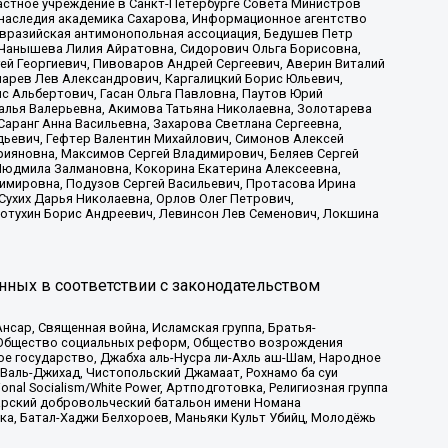
астное учреждение в Санкт-Петербурге Совета Министров
 наследия академика Сахарова, Информационное агентство
Евразийская антимонопольная ассоциация, Бедушев Петр
 Чанышева Лилия Айратовна, Сидорович Ольга Борисовна,
гей Георгиевич, Пивоваров Андрей Сергеевич, Аверин Виталий
марев Лев Александрович, Каргалицкий Борис Юльевич,
с Альбертович, Гасан Ольга Павловна, Паутов Юрий
алья Валерьевна, Акимова Татьяна Николаевна, Золотарева
аранг Анна Васильевна, Захарова Светлана Сергеевна,
дьевич, Гефтер Валентин Михайлович, Симонов Алексей
рияновна, Максимов Сергей Владимирович, Беляев Сергей
 Людмила Залмановна, Кокорина Екатерина Алексеевна,
имировна, Подузов Сергей Васильевич, Протасова Ирина
Сухих Дарья Николаевна, Орлов Олег Петрович,
отухин Борис Андреевич, Левинсон Лев Семенович, Локшина
нных в соответствии с законодательством
сар, Священная война, Исламская группа, Братья-
а, Общество социальных реформ, Общество возрождения
ое государство, Джабха аль-Нусра ли-Ахль аш-Шам, Народное
 Валь-Джихад, Чистопольский Джамаат, Рохнамо ба суи
nal Socialism/White Power, Артподготовка, Религиозная группа
атарский добровольческий батальон имени Номана
ка, Батал-Хаджи Белхороев, Маньяки Культ Убийц, Молодёжь