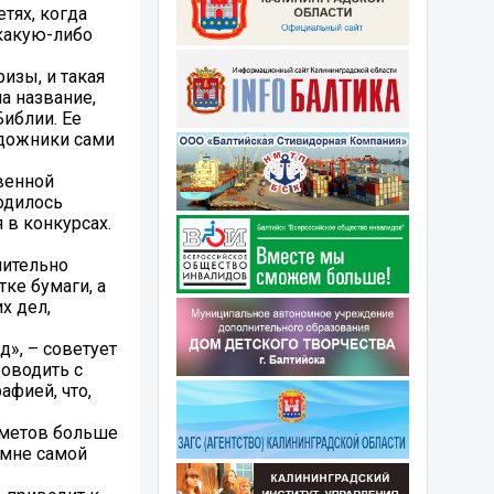
тях, когда
 какую-либо
изы, и такая
а название,
Библии. Ее
удожники сами
венной
ходилось
 в конкурсах.
нительно
тке бумаги, а
х дел,
д», – советует
роводить с
афией, что,
дметов больше
 мне самой