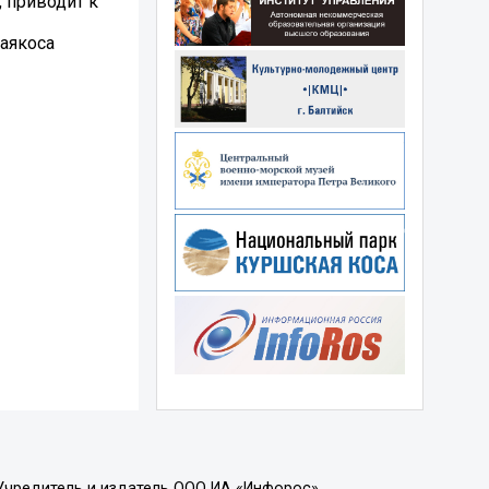
, приводит к
аякоса
Учредитель и издатель ООО ИА «Инфорос».