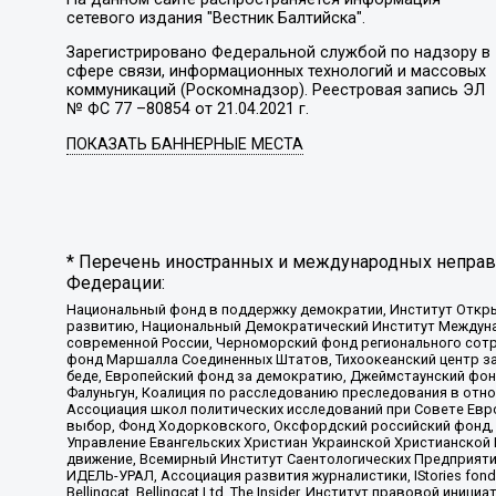
сетевого издания "Вестник Балтийска".
Зарегистрировано Федеральной службой по надзору в
сфере связи, информационных технологий и массовых
коммуникаций (Роскомнадзор). Реестровая запись ЭЛ
№ ФС 77 –80854 от 21.04.2021 г.
ПОКАЗАТЬ БАННЕРНЫЕ МЕСТА
* Перечень иностранных и международных неправи
Федерации:
Национальный фонд в поддержку демократии, Институт Откр
развитию, Национальный Демократический Институт Междуна
современной России, Черноморский фонд регионального сот
фонд Маршалла Соединенных Штатов, Тихоокеанский центр за
беде, Европейский фонд за демократию, Джеймстаунский фонд
Фалуньгун, Коалиция по расследованию преследования в отно
Ассоциация школ политических исследований при Совете Евр
выбор, Фонд Ходорковского, Оксфордский российский фонд, 
Управление Евангельских Христиан Украинской Христианской
движение, Всемирный Институт Саентологических Предприяти
ИДЕЛЬ-УРАЛ, Ассоциация развития журналистики, IStories fo
Bellingcat, Bellingcat Ltd, The Insider, Институт правовой ин