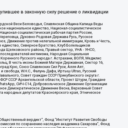
тупившее в законную силу решение о ликвидации
ардской Веси Беловодья, Славянская Община Капища Веды
ское национальное единство, Национал-социалистическое
 Национал-социалистическая рабочая партия России,
Череповца, Духовно-Родовая Держава Русь, Русское
з, Движение против нелегальной иммиграции, Кровь и Честь,
е единство, Северное Братство, Клуб Болельщиков
ода Щелковского района, Правый сектор, УНА - УНСО,
ие последователей инглиизма, Народная Социальная
 Коренного Русского народа г. Астрахани, ВОЛЯ, Меджлис
льц, В честь иконы Божией Матери Державная, Сектор 16,
рад Крю, Союз Славянских Сил Руси, Алля-Аят,
 свобода, W.H.С., Фалунь Дафа, Иртыш Ultras, Русский
вального, Совет граждан СССР Прикубанского округа г.
ФСР СССР Архангельской области, Проект Штурм, Граждане
, WhatsApp, СИЧ-С14, Добровольческое Движение Организации
жное Демократическое Движение Весна, Верховный Совет
та народных депутатов Красноярского края, Этническое
, Дальневосточное общественное движение "Маяк", Санкт-Петербургская ЛГБТ-инициативная группа "Выход", Инициативная группа ЛГБТ+ "Реверс", Алексеев Андрей Викторович, Бекбулатова Таисия Львовна, Беляев Иван Михайлович, Владыкина Елена Сергеевна, Гельман Марат Александрович, Никульшина Вероника Юрьевна, Толоконникова Надежда Андреевна, Шендерович Виктор Анатольевич, Общество с ограниченной ответственностью "Данное сообщение", Общество с ограниченной ответственностью Издательский дом "Новая глава", Айнбиндер Александра Александровна, Московский комьюнити-центр для ЛГБТ+инициатив, Благотворительный фонд развития филантропии, Deutsche Welle (Германия, Kurt-Schumacher-Strasse 3, 53113 Bonn), Борзунова Мария Михайловна, Воробьев Виктор Викторович, Голубева Анна Львовна, Константинова Алла Михайловна, Малкова Ирина Владимировна, Мурадов Мурад Абдулгалимович, Осетинская Елизавета Николаевна, Понасенков Евгений Николаевич, Ганапольский Матвей Юрьевич, Киселев Евгений Алексеевич, Борухович Ирина Григорьевна, Дремин Иван Тимофеевич, Дубровский Дмитрий Викторович, Красноярская региональная общественная организация поддержки и развития альтернативных образовательных технологий и межкультурных коммуникаций "ИНТЕРРА", Маяковская Екатерина Алексеевна, Фейгин Марк Захарович, Филимонов Андрей Викторович, Дзугкоева Регина Николаевна, Доброхотов Роман Александрович, Дудь Юрий Александрович, Елкин Сергей Владимирович, Кругликов Кирилл Игоревич, Сабунаева Мария Леонидовна, Семенов Алексей Владимирович, Шаинян Карен Багратович, Шульман Екатерина Михайловна, Асафьев Артур Валерьевич, Вахштайн Виктор Семенович, Венедиктов Алексей Алексеевич, Лушникова Екатерина Евгеньевна, Волков Леонид Михайлович, Невзоров Александр Глебович, Пархоменко Сергей Борисович, Сироткин Ярослав Николаевич, Кара-Мурза Владимир Владимирович, Баранова Наталья Владимировна, Гозман Леонид Яковлевич, Кагарлицкий Борис Юльевич, Климарев Михаил Валерьевич, Милов Владимир Станиславович, Автономная некоммерческая организация Краснодарский центр современного искусства "Типография", Моргенштерн Алишер Тагирович, Соболь Любовь Эдуардовна, Общество с ограниченной ответственностью "ЛИЗА НОРМ", Каспаров Гарри Кимович, Ходорковский Михаил Борисович, Общество с ограниченной ответственностью "Апрельские тезисы", Данилович Ирина Брониславовна, Кашин Олег Владимирович, Петров Николай Владимирович, Пивоваров Алексей Владимирович, Соколов Михаил Владимирович, Цветкова Юлия Владимировна, Чичваркин Евгений Александрович, Комитет против пыток/Команда против пыток, Общество с ограниченной ответственностью "Первый научный", Общество с ограниченной ответственностью "Вертолет и ко", Белоцерковская Вероника Борисовна, Кац Максим Евгеньевич, Лазарева Татьяна Юрьевна, Шаведдинов Руслан Табризович, Яшин Илья Валерьевич, Общество с ограниченной ответственностью "Иноагент ААВ", Алешковский Дмитрий Петрович, Альбац Евгения Марковна, Быков Дмитрий Львович, Галямина Юлия Евгеньевна, Лойко Сергей Леонидович, Мартынов Кирилл Константинович, Медведев Сергей Александрович, Крашенинников Федор Геннадиевич, Гордеева Катерина Вл