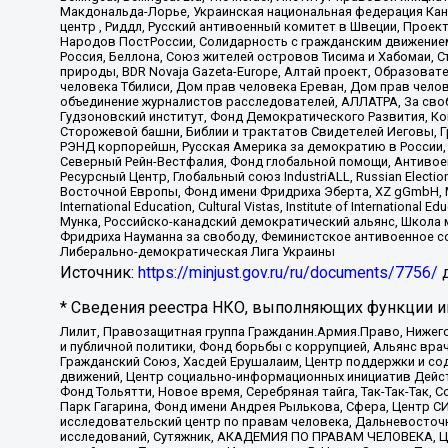
Макдональда-Лорье, Украинская национальная федерация Кан
центр , Риддл, Русский антивоенный комитет в Швеции, Проект
Народов ПостРоссии, Солидарность с гражданским движением 
Россия, Беллона, Союз жителей островов Тисима и Хабомаи, 
природы, BDR Novaja Gazeta-Europe, Алтай проект, Образова
человека Тбилиси, Дом прав человека Ереван, Дом прав челов
объединение журналистов расследователей, АЛЛАТРА, За своб
Гудзоновский институт, Фонд Демократического Развития, К
Сторожевой башни, Библии и трактатов Свидетелей Иеговы, Г
РЭНД корпорейшн, Русская Америка за демократию в России, 
Северный Рейн-Вестфалия, Фонд глобальной помощи, Антивоенн
Ресурсный Центр, Глобальный союз IndustriALL, Russian Electi
Восточной Европы, Фонд имени Фридриха Эберта, XZ gGmbH, М
International Education, Cultural Vistas, Institute of Intern
Мунка, Российско-канадский демократический альянс, Школа
Фридриха Науманна за свободу, Феминистское антивоенное соп
Либерально-демократическая Лига Украины
Источник:
https://minjust.gov.ru/ru/documents/7756/
д
* Сведения реестра НКО, выполняющих функции ин
Лилит, Правозащитная группа Гражданин.Армия.Право, Нижего
и публичной политики, Фонд борьбы с коррупцией, Альянс вр
Гражданский Союз, Хасдей Ерушалаим, Центр поддержки и сод
движений, Центр социально-информационных инициатив Дейс
Фонд Тольятти, Новое время, Серебряная тайга, Так-Так-Так,
Парк Гагарина, Фонд имени Андрея Рылькова, Сфера, Центр С
исследовательский центр по правам человека, Дальневосточн
исследований, Сутяжник, АКАДЕМИЯ ПО ПРАВАМ ЧЕЛОВЕКА, Це