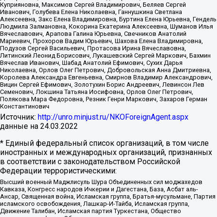
Куприяновна, Максимов Сергей Владимирович, Беляев Сергей
Иванович, Голубева Елена Николаевна, Ганнушкина Светлана
Алексеевна, Закс Елена Владимировна, Буртина Елена Юрьевна, Гендель
Людмила Залмановна, Кокорина Екатерина Алексеевна, Шуманов Илья
Вячеславович, Арапова Галина Юрьевна, Свечников Анатолий
Мариевич, Прохоров Вадим Юрьевич, Шахова Елена Владимировна,
Подузов Сергей Васильевич, Протасова Ирина Вячеславовна,
Литинский Леонид Борисович, Лукашевский Сергей Маркович, Бахмин
Вячеслав Иванович, Шабад Анатолий Ефимович, Сухих Дарья
Николаевна, Орлов Олег Петрович, Добровольская Анна Дмитриевна,
Королева Александра Евгеньевна, Смирнов Владимир Александрович,
Вицин Сергей Ефимович, Золотухин Борис Андреевич, Левинсон Лев
Семенович, Локшина Татьяна Иосифовна, Орлов Олег Петрович,
Полякова Мара Федоровна, Резник Генри Маркович, Захаров Герман
Константинович
Источник:
http://unro.minjust.ru/NKOForeignAgent.aspx
данные на
24.03.2022
* Единый федеральный список организаций, в том числе
иностранных и международных организаций, признанных
в соответствии с законодательством Российской
Федерации террористическими:
Высший военный Маджлисуль Шура Объединенных сил моджахедов
Кавказа, Конгресс народов Ичкерии и Дагестана, База, Асбат аль-
Ансар, Священная война, Исламская группа, Братья-мусульмане, Партия
исламского освобождения, Лашкар-И-Тайба, Исламская группа,
Движение Талибан, Исламская партия Туркестана, Общество