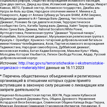
социальных реформ, Общество возрождения исламского наследия,
Дом двух святых, Джунд аш-Шам, Исламский джихад, Аль-Каида, Имарат
Кавказ, АБТО, Правый сектор, Исламское государство, Джабха аль-
Нусра ли-Ахль аш-Шам, Народное ополчение имени К. Минина и Д.
Пожарского, Аджр от Аллаха Субхану уа Тагьаля SHAM, АУМ Синрике,
Муджахеды джамаата Ат-Тавхида Валь-Джихад, Чистопольский
Джамаат, Рохнамо ба суи давлати исломи, Террористическое
сообщество Сеть, Катиба Таухид валь-Джихад, Хайят Тахрир аш-Шам,
Ахлю Сунна Валь Джамаа, National Socialism/White Power,
Артподготовка, Религиозная группа “Джамаат “Красный пахарь”,
Колумбайн, Хатлонский джамаат, Мусульманская религиозная группа п.
Кушкуль г. Оренбург, Крымско-татарский добровольческий батальон
имени Номана Челебиджихана, Азов, Партия исламского возрождения
Таджикистана, Народная самооборона, Дуббайский джамаат,
московская ячейка, Батал-Хаджи Белхороев, Маньяки Культ Убийц,
Молодёжь Которая Улыбается, Легион Свобода России, Айдар, Русский
добровольческий корпус
Источник:
http://nac.gov.ru/terroristicheskie-i-ekstremistskie-
organizacii-i-materialy.html
данные на
16.11.2023
* Перечень общественных объединений и религиозных
организаций в отношении которых судом принято
вступившее в законную силу решение о ликвидации или
запрете деятельности:
Национал-большевистская партия, ВЕК РА, Рада земли Кубанской
Духовно Родовой Державы Русь, Община Духовного Управления
Асгардской Веси Беловодья, Славянская Община Капища Веды Перуна,
Мужская Духовная Семинария Староверов-Инглингов, Нурджулар, К