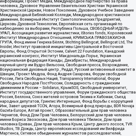
информации, Проект Медиа, Международное партнерство за права
человека, Духовное Управление Евангельских Христиан Украинской
Христианской Церкви, Новое Поколение, Духовное Учебное Заведение
Международный Библейский Колледж, Международное христианское
движение, Всемирный Институт Саентологических Предприятий,
Церковь Духовной Технологии, Европейская сеть организаций по
наблюдению за выборами, Республика Польша, СВОБОДНЫЙ ИДЕЛЬ-
УРАЛ, Ассоциация развития журналистики, IStories fonds, Королевский
Институт Международных Отношений, КРИМСЬКА ПРАВОЗАХИСНА
ГРУПА, Фонд имени Генриха Бёлля, Stichting Bellingcat, Bellingcat Ltd, The
Insider, Институт правовой инициативы Центральной и Восточной
Европы, Фонд Открытой Эстонии, Calvert 22 Foundation, Канадский
украинский конгресс, Институт Макдональда-Лорье, Украинская
национальная федерация Канады, Декабристы, Международный
научный центр им Вудро Вильсона, Свободная пресса, Возрождение,
Всеукраинский духовный центр , Риддл, Русский антивоенный комитет в
Швеции, Проект Медуза, Фонд Андрея Сахарова, Форум свободной
России, Лига Свободных Наций, Transparеncy International, Форум
Свободных Народов ПостРоссии, Солидарность с гражданским
движением в России – Solidarus, КрымSOS, Свободный университет,
Институт государственного управления, Форум гражданского общества
Россия, Беллона, Союз жителей островов Тисима и Хабомаи, Съезд
народных депутатов, Гринпис Интернешнл, Фонд борьбы с коррупцией
Инк, Завет церквей TCCN, Агора, Всемирный фонд природы, BDR Novaja
Gazeta-Europe, Алтай проект, Образовательный дом прав человека
Чернигов, Фонд Дом Прав Человека, Белорусский дом прав человека
имени Бориса Звозскова, Дом прав человека Тбилиси, Дом прав
человека Ереван, Дом прав человека Крым, Центр дикого лосося, TVR
Studios, ТВ Дождь, Центр европейских исследований им Вилфрида
Мартенса, Сетевое объединение журналистов расследователей,