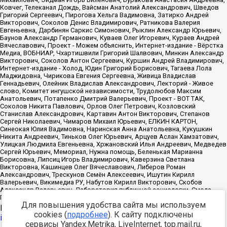
Для повышения удобства сайта мы используем
Источник:
https://minjust.gov.ru/uploaded/files/reestr-
cookies (
подробнее
). К сайту подключены
inostrannyih-agentov-22-03-2024.pdf
данные на
22.03.2024
сервисы Yandex.Metrika, LiveInternet, top.mail.ru,