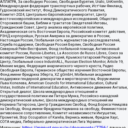
АЛЛАТРА, За свободную Россию, Свободная Бурятия, Uralic, UnKremlin,
Международная федерация транспортных рабочих, ИстЧам Финланд,
Гудзоновский институт, Фонд Демократического Развития,
Комитет-2024, Центрально-Европейский университет, Центр
восточноевропейских и международных исследований, Общество
Сторожевой башни, Библии и трактатов Свидетелей Иеговы,
Гражданский Совет, Центр анализа европейской политики,
Академическая сеть Восточная Европа, Российский комитет действия,
РЭНД корпорейшн, Русская Америка за демократию в России,
Настоящая Россия, Глобальная сеть журналистов-расследователей,
Служба поддержки, Свободная Россия Берлин, Свободная Россия
Северный Рейн-Вестфалия, Фонд глобальной помощи, Антивоенный
комитет России, Russie-Libertes, La Asocicion de Rusos Libres, Союз за
возвращение Северных территорий, Крымскотатарский Ресурсный
Центр, Глобальный союз IndustriALL, Russian Election Monitor, Article 19,
Мнение медиа, Федерация анархического черного креста, Радио
Свободная Европа, Германское общество изучения Восточной Европы,
Фонд имени Фридриха Эберта, XZ gGmbH, Мобильная академия
поддержки гендерной демократии и миротворчества, Форум имени
Льва Копелева, American Councils for International Education, Cultural
Vistas, Institute of International Education, Антивоенное движение Антальи,
Открытый диалог, Школа международных отношений и
государственной политики им Питера Мунка, Российско-канадский
демократический альянс, Школа международных отношений им
Нормана Патерсона, Центр Гражданских Свобод, Фонд Бориса Немцова
за Свободу, Фонд имени Фридриха Науманна за свободу, Феминистское
антивоенное сопротивление, Комитет независимости Ингушетии,
Прометей, Stop Occupation of Karelia, Вернись живым, Фридом Хаус,
СОТА медиа, Либерально-демократическая Лига Украины
Источник:
https://minjust.gov.ru/ru/documents/7756/
данные