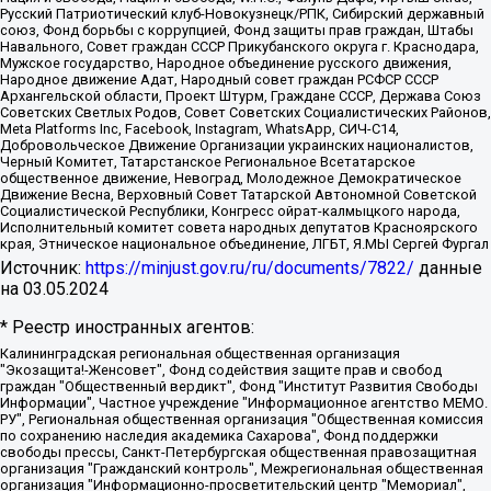
Русский Патриотический клуб-Новокузнецк/РПК, Сибирский державный
союз, Фонд борьбы с коррупцией, Фонд защиты прав граждан, Штабы
Навального, Совет граждан СССР Прикубанского округа г. Краснодара,
Мужское государство, Народное объединение русского движения,
Народное движение Адат, Народный совет граждан РСФСР СССР
Архангельской области, Проект Штурм, Граждане СССР, Держава Союз
Советских Светлых Родов, Совет Советских Социалистических Районов,
Meta Platforms Inc, Facebook, Instagram, WhatsApp, СИЧ-С14,
Добровольческое Движение Организации украинских националистов,
Черный Комитет, Татарстанское Региональное Всетатарское
общественное движение, Невоград, Молодежное Демократическое
Движение Весна, Верховный Совет Татарской Автономной Советской
Социалистической Республики, Конгресс ойрат-калмыцкого народа,
Исполнительный комитет совета народных депутатов Красноярского
края, Этническое национальное объединение, ЛГБТ, Я.МЫ Сергей Фургал
Источник:
https://minjust.gov.ru/ru/documents/7822/
данные
на
03.05.2024
* Реестр иностранных агентов:
Калининградская региональная общественная организация "Экозащита!-Женсовет", Фонд содействия защите прав и свобод граждан "Общественный вердикт", Фонд "Институт Развития Свободы Информации", Частное учреждение "Информационное агентство МЕМО. РУ", Региональная общественная организация "Общественная комиссия по сохранению наследия академика Сахарова", Фонд поддержки свободы прессы, Санкт-Петербургская общественная правозащитная организация "Гражданский контроль", Межрегиональная общественная организация "Информационно-просветительский центр "Мемориал", Региональный Фонд "Центр Защиты Прав Средств Массовой Информации", с 05.12.2023 Фонд "Центр Защиты Прав Средств массовой информации", Региональная общественная благотворительная организация помощи беженцам и мигрантам "Гражданское содействие", Негосударственное образовательное учреждение дополнительного профессионального образования (повышение квалификации) специалистов "АКАДЕМИЯ ПО ПРАВАМ ЧЕЛОВЕКА", Свердловская региональная общественная организация "Сутяжник", Автономная некоммерческая организация "Центр независимых социологических исследований", Союз общественных объединений "Российский исследовательский центр по правам человека", Региональное общественное учреждение научно-информационный центр "МЕМОРИАЛ", Некоммерческая организация "Фонд защиты гласности", Автономная некоммерческая организация "Институт прав человека", Городская общественная организация "Екатеринбургское общество "МЕМОРИАЛ", Городская общественная организация "Рязанское историко-просветительское и правозащитное общество "Мемориал" (Рязанский Мемориал), Челябинский региональный орган общественной самодеятельности – женское общественное объединение "Женщины Евразии", Челябинский региональный орган общественной самодеятельности "Уральская правозащитная группа", Фонд содействия защите здоровья и социальной справедливости имени Андрея Рылькова, Автономная Некоммерческая Организация "Аналитический Центр Юрия Левады", Автономная некоммерческая организация социальной поддержки населения "Проект Апрель", Региональная общественная организация помощи женщинам и детям, находящимся в кризисной ситуации "Информационно-методический центр "Анна", Фонд содействия развитию массовых коммуникаций и правовому просвещению "Так-так-Так", Фонд содействия устойчивому развитию "Серебряная тайга", Свердловский региональный общественный фонд социальных проектов "Новое время", "Idel.Реалии", Кавказ.Реалии, Крым.Реалии, Телеканал Настоящее Время, Татаро-башкирская служба Радио Свобода (Azatliq Radiosi), Радио Свободная Европа/Радио Свобода (PCE/PC), "Сибирь.Реалии", "Фактограф", Благотворительный фонд помощи осужденным и их семьям, Автономная некоммерческая организация "Институт глобализации и социальных движений", Фонд "В защиту прав заключенных", Частное учреждение "Центр поддержки и содействия развитию средств массовой информации", Пензенский региональный общественный благотворительный фонд "Гражданский союз", "Север.Реалии", Некоммерческая организация Фонд "Правовая инициатива", Общество с ограниченной ответственностью "Радио Свободная Европа/Радио Свобода", Чешское информационное агентство "MEDIUM-ORIENT", Красноярская региональная общественная организация "Мы против СПИДа", Камалягин Денис Николаевич, Маркелов Сергей Евгеньевич, Пономарев Лев Александрович, Савицкая Людмила Алексеевна, Автономная некоммерческая организация "Центр по работе с проблемой насилия "НАСИЛИЮ.НЕТ", Межрегиональный профессиональный союз работников здравоохранения "Альянс врачей", Юридическое лицо, зарегистрированное в Латвийской Республике, SIA "Medusa Project" (регистрационный номер 40103797863, дата регистрации 10.06.2014), Некоммерческая организация "Фонд по борьбе с коррупцией", Автономная некоммерческая организация "Институт права и публичной политики", Баданин Роман Сергеевич, Гликин Максим Александрович, Железнова Мария Михайловна, Лукьянова Юлия Сергеевна, Маетная Елизавета Витальевна, Маняхин Петр Борисович, Чуракова Ольга Владимировна, Ярош Юлия Петровна, Юридическое лицо "The Insider SIA", зарегистрированное в Риге, Латвийская Республика (дата регистрации 26.06.2015), являющееся администратором доменного имени интернет-издания "The Insider SIA", https://theins.ru, Постернак Алексей Евгеньевич, Рубин Михаил Аркадьевич, Анин Роман Александрович, Юридическое лицо Istories fonds, зарегистрированное в Латвийской Республике (регистрационный номер 50008295751, дата регистрации 24.02.2020), Великовский Дмитрий Александрович, Долинина Ирина Николаевна, Мароховская Алеся Алексеевна, Шлейнов Роман Юрьевич, Шмагун Олеся Валентиновна, Общество с ограниченной ответственностью "Альтаир 2021", Общество с ограниченной ответственностью "Вега 2021", Общество с ограниченной ответственностью "Главный редактор 2021", Общество с ограниченной ответственностью "Ромашки монолит", Важенков Артем Валерьевич, Ивановская областная общественная организация "Центр гендерных исследований", Гурман Юрий Альбертович, Медиапроект "ОВД-Инфо", Егоров Владимир Владимирович, Жилинский Владимир Александрович, Общество с ограниченной ответственностью "ЗП", Иванова София Юрьевна, Карезина Инна Павловна, Кильтау Екатерина Викторовна, Петров Алексей Викторович, Пискунов Сергей Евгеньевич, Смирнов Сергей Сергеевич, Тихонов Михаил Сергеевич, Общество с ограниченной ответственностью "ЖУРНАЛИСТ-ИНОСТРАННЫЙ АГЕНТ", Арапова Галина Юрьевна, Вольтская Татьяна Анатольевна, Американская компания "Mason G.E.S. Anonymous Foundation" (США), являющаяся владельцем интернет-издания https://mnews.world/, Компания "Stichting Bellingcat", зарегистрированная в Нидерландах (дата регистрации 11.07.2018), Захаров Андрей Вячеславович, Клепиковская Екатерина Дмитриевна, Общество с ограниченной ответственностью "МЕМО", Перл Роман Александрович, Симонов Евгений Алексеевич, Соловьева Елена Анатольевна, Сотников Даниил Владимирович, Сурначева Елизавета Дмитриевна, Автономная некоммерческая организация по защите прав человека и информированию населения "Якутия – Наше Мнение", Общество с ограниченной ответственностью "Москоу диджитал медиа", с 26.01.2023 Общество с ограниченной ответственностью "Чайка Белые сады", Ветошкина Валерия Валерьевна, Заговора Максим Александрович, Межрегиональное общественное движение "Российская ЛГБТ - сеть", Оленичев Максим Владимирович, Павлов Иван Юрьевич, Скворцова Елена Сергеевна, Общество с ограниченной ответственностью "Как бы инагент", Кочетков Игорь Викторович, Общество с ограниченной ответственностью "Честные выборы", Еланчик Олег Александрович, Общество с ограниченной ответственностью "Нобелевский призыв", Гималова Регина Эмилевна, Григорьев Андрей Валерьевич, Григорьева Алина Александровна, Ассоциация по содействию защите прав призывников, альтернативнослужащих и военнослужащих "Правозащитная группа "Гражданин.Армия.Право", Хисамова Регина Фаритовна, Автономная некоммерческая организация по реализации социально-правовых программ "Лилит", Дальневосточное общественное движение "Маяк", Санкт-Петербургская ЛГБТ-инициативная группа "Выход", Инициативная группа ЛГБТ+ "Реверс", Алексеев Андрей Викторович, Бекбулатова Таисия Львовна, Беляев Иван Михайлович, Владыкина Елена Сергеевна, Гельман Марат Александрович, Никульшина Вероника Юрьевна, Толоконникова Надежда Андреевна, Шендерович Виктор Анатольевич, Общество с ограниченной ответственностью "Данное сообщение", Общество с ограниченной ответственностью Издательский дом "Новая глава", Айнбиндер Александра Александровна, Московский комьюнити-центр для ЛГБТ+инициатив, Благотворительный фонд развития филантропии, Deutsche Welle (Германия, Kurt-Schumacher-Strasse 3, 53113 Bonn), Борзунова Мария Михайловна, Воробьев Виктор Викторович, Голубева Анна Львовна, Константинова Алла Михайловна, Малкова Ирина Владимировна, Мурадов Мурад Абдулгалимович, Осетинская Елизавета Николаевна, Понасенков Евгений Николаевич, Ганапольский Матвей Юрьевич, Киселев Евгений Алексеевич, Борухович Ирина Григорьевна, Дремин Иван Тимофеевич, Дубровский Дмитрий Викторович, Красноярская региональная общественная организация поддержки и развития альтернативных образовательных технологий и межкультурных коммуникаций "ИНТЕРРА", Маяковская Екатерина Алексеевна, Фейгин Марк Захарович, Филимонов Андрей Викторович, Дзугкоева Регина Николаевна, Доброхотов Роман Александрович, Дудь Юрий Александрович, Елкин Сергей Владимирович, Кругликов Кирилл Игоревич, Сабунаева Мария Леонидовна, Семенов Алексей Владимирович, Шаинян Карен Багратович, Шульман Екатерина Михайловна, Асафьев Артур Валерьевич, Вахштайн Виктор Семенович, Венедиктов Алексей Алексеевич, Лушникова Екатерина Евгеньевна, Волков Леонид Михайлович, Невзоров Александр Глебович, Пархоменко Сергей Борисович, Сироткин Ярослав Николаевич, Кара-Мурза Владимир Владимирович, Баранова Наталья Владимировна, Гозман Леонид Яковлевич, Кагарлицкий Борис Юльевич, Климарев Михаил Валерьевич, Милов Владимир Станиславович, Автономная некоммерческая организация Краснодарский центр современного искусства "Типография", Моргенштерн Алишер Тагирович, Соболь Любовь Эдуардовна, Общество с ограниченной ответственностью "ЛИЗА НОРМ", Каспаров Гарри Кимович, Ходорковский Михаил Борисович, Общество с ограниченной ответственностью "Апрельские тезисы", Данилович Ирина Брониславовна, Кашин Олег Владимирович, Петров Николай Владимирович, Пивоваров Алексей Владимирович, Соколов Михаил Владимирович, Цветкова Юлия Владимировна, Чичваркин Евгений Александрович, Комитет против пыток/Команда против пыток, Общество с ограниченной ответственностью "Первый научный", Общество с ограниченной ответственностью "Вертолет и ко", Белоцерковская Вероника Борисовна, Кац Максим Евгеньевич, Лазарева Татьяна Юрьевна, Шаведдинов Руслан Табризович, Яшин Илья Валерьевич, Общество с ограниченной ответственностью "Иноагент ААВ", Алешковский Дмитрий Петрович, Альбац Евгения Марковна, Быков Дмитрий Львович, Галямина Юлия Евгеньевна, Лойко Сергей Леонидович, Мартынов Кирилл Константинович, Медведев Сергей Александрович, Крашенинников Федор Геннадиевич, Гордеева Катерина Вл