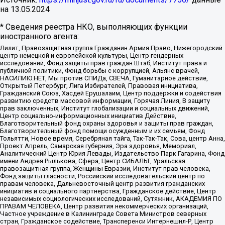
на
13.05.2024
* Сведения реестра НКО, выполняющих функции
иностранного агента:
Лилит, Правозащитная группа Гражданин.Армия.Право, Нижегородский
центр немецкой и европейской культуры, Центр гендерных
исследований, Фонд защиты прав граждан Штаб, Институт права и
публичной политики, Фонд борьбы с коррупцией, Альянс врачей,
НАСИЛИЮ.НЕТ, Мы против СПИДа, СВЕЧА, Гуманитарное действие,
Открытый Петербург, Лига Избирателей, Правовая инициатива,
Гражданский Союз, Хасдей Ерушалаим, Центр поддержки и содействия
развитию средств массовой информации, Горячая Линия, В защиту
прав заключенных, Институт глобализации и социальных движений,
Центр социально-информационных инициатив Действие,
Благотворительный фонд охраны здоровья и защиты прав граждан,
Благотворительный фонд помощи осужденным и их семьям, Фонд
Тольятти, Новое время, Серебряная тайга, Так-Так-Так, Сова, центр Анна,
Проект Апрель, Самарская губерния, Эра здоровья, Мемориал,
Аналитический Центр Юрия Левады, Издательство Парк Гагарина, Фонд
имени Андрея Рылькова, Сфера, Центр СИБАЛЬТ, Уральская
правозащитная группа, Женщины Евразии, Институт прав человека,
Фонд защиты гласности, Российский исследовательский центр по
правам человека, Дальневосточный центр развития гражданских
инициатив и социального партнерства, Гражданское действие, Центр
независимых социологических исследований, Сутяжник, АКАДЕМИЯ ПО
ПРАВАМ ЧЕЛОВЕКА, Центр развития некоммерческих организаций,
Частное учреждение в Калининграде Совета Министров северных
стран, Гражданское содействие, Трансперенси Интернешнл-Р, Центр