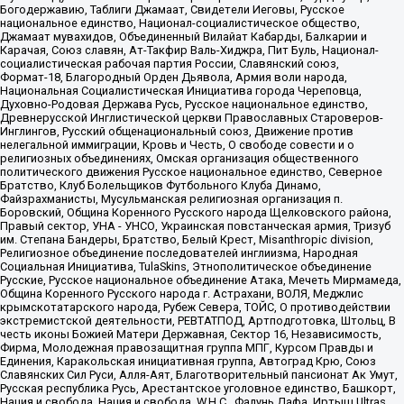
Богодержавию, Таблиги Джамаат, Свидетели Иеговы, Русское
национальное единство, Национал-социалистическое общество,
Джамаат мувахидов, Объединенный Вилайат Кабарды, Балкарии и
Карачая, Союз славян, Ат-Такфир Валь-Хиджра, Пит Буль, Национал-
социалистическая рабочая партия России, Славянский союз,
Формат-18, Благородный Орден Дьявола, Армия воли народа,
Национальная Социалистическая Инициатива города Череповца,
Духовно-Родовая Держава Русь, Русское национальное единство,
Древнерусской Инглистической церкви Православных Староверов-
Инглингов, Русский общенациональный союз, Движение против
нелегальной иммиграции, Кровь и Честь, О свободе совести и о
религиозных объединениях, Омская организация общественного
политического движения Русское национальное единство, Северное
Братство, Клуб Болельщиков Футбольного Клуба Динамо,
Файзрахманисты, Мусульманская религиозная организация п.
Боровский, Община Коренного Русского народа Щелковского района,
Правый сектор, УНА - УНСО, Украинская повстанческая армия, Тризуб
им. Степана Бандеры, Братство, Белый Крест, Misanthropic division,
Религиозное объединение последователей инглиизма, Народная
Социальная Инициатива, TulaSkins, Этнополитическое объединение
Русские, Русское национальное объединение Атака, Мечеть Мирмамеда,
Община Коренного Русского народа г. Астрахани, ВОЛЯ, Меджлис
крымскотатарского народа, Рубеж Севера, ТОЙС, О противодействии
экстремистской деятельности, РЕВТАТПОД, Артподготовка, Штольц, В
честь иконы Божией Матери Державная, Сектор 16, Независимость,
Фирма, Молодежная правозащитная группа МПГ, Курсом Правды и
Единения, Каракольская инициативная группа, Автоград Крю, Союз
Славянских Сил Руси, Алля-Аят, Благотворительный пансионат Ак Умут,
Русская республика Русь, Арестантское уголовное единство, Башкорт,
Нация и свобода, Нация и свобода, W.H.С., Фалунь Дафа, Иртыш Ultras,