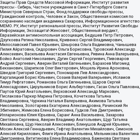
Защиты Прав Средств Массовой Информации, Институт развития
прессы - Сибирь, Частное учреждение в Санкт-Петербурге Совета
Министров Северных Стран, Фонд поддержки свободы прессы,
Гражданский контроль, Человек и Закон, Общественная комиссия по
сохранению наследия академика Сахарова, Информационное агентство
МЕМО. РУ, Институт региональной прессы, Институт Развития Свободы
Информации, Экозащита!-Женсовет, Общественный вердикт,
Евразийская антимонопольная ассоциация, Бедушев Петр Петрович,
Дзугкоева Регина Николаевна, Кривенко Сергей Владимирович,
Милославский Павел Юрьевич, Шнырова Ольга Вадимовна, Чанышева
Лилия Айратовна, Сидорович Ольга Борисовна, Туровский Александр
Алексеевич, Васильева Анастасия Евгеньевна, Ривина Анна Валерьевна,
Бойко Анатолий Николаевич, Дугин Сергей Георгиевич, Пивоваров
Андрей Сергеевич, Аверин Виталий Евгеньевич, Барахоев Магомед
Бекханович, Шарипков Олег Викторович, Мошель Ирина Ароновна,
Шведов Григорий Сергеевич, Пономарев Лев Александрович,
Каргалицкий Борис Юльевич, Созаев Валерий Валерьевич, Исламов
Тимур Рифгатович, Романова Ольга Евгеньевна, Щаров Сергей
Алексадрович, Цирульников Борис Альбертович, Гасан Ольга Павловна,
Паутов Юрий Анатольевич, Верховский Александр Маркович,
Пислакова-Паркер Марина Петровна, Кочеткова Татьяна
Владимировна, Чуркина Наталья Валерьевна, Акимова Татьяна
Николаевна, Золотарева Екатерина Александровна, Рачинский Ян
Збигневич, Жемкова Елена Борисовна, Гудков Лев Дмитриевич,
Илларионова Юлия Юрьевна, Саранг Анна Васильевна, Захарова
Светлана Сергеевна, Аверин Владимир Анатольевич, Щур Татьяна
Михайловна, Щур Николай Алексеевич, Блинушов Андрей Юрьевич,
Мосин Алексей Геннадьевич, Гефтер Валентин Михайлович, Симонов
Алексей Кириллович, Флиге Ирина Анатольевна, Мельникова Валентина
Дмитриевна, Вититинова Елена Владимировна, Баженова Светлана