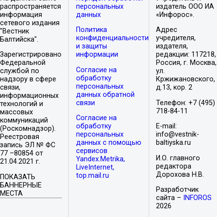
распространяется
персональных
издатель ООО ИА
информация
данных
«Инфорос».
сетевого издания
Политика
Адрес
"Вестник
конфиденциальности
учредителя,
Балтийска".
и защиты
издателя,
Зарегистрировано
информации
редакции: 117218,
Федеральной
Россия, г. Москва,
Согласие на
службой по
ул.
обработку
надзору в сфере
Кржижановского,
персональных
связи,
д.13, кор. 2
данных обратной
информационных
связи
Телефон: +7 (495)
технологий и
718-84-11
массовых
Согласие на
коммуникаций
обработку
E-mail:
(Роскомнадзор).
персональных
info@vestnik-
Реестровая
данных с помощью
baltiyska.ru
запись ЭЛ № ФС
сервисов
77 –80854 от
И.О. главного
Yandex.Metrika,
21.04.2021 г.
редактора
LiveInternet,
Дорохова Н.В.
top.mail.ru
ПОКАЗАТЬ
БАННЕРНЫЕ
Разработчик
МЕСТА
сайта –
INFOROS
2026