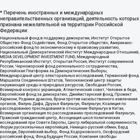
* Перечень иностранных и международных
неправительственных организаций, деятельность которых
признана нежелательной на территории Российской
Федерации:
Национальный фонд в поддержку демократии, Институт Открытое
Общество Фонд Содействия, Фонд Открытое общество, Американо-
российский фонд по экономическому и правовому развитию,
Национальный Демократический Институт Международных Отношений,
MEDIA DEVELOPMENT INVESTMENT FUND, Международный
Республиканский Институт, Открытая Россия, Институт современной
России, Черноморский фонд регионального сотрудничества,
Европейская Платформа за Демократические Выборы,
Международный центр электоральных исследований, Германский фонд
Маршалла Соединенных Штатов, Тихоокеанский центр защиты
окружающей среды и природных ресурсов, Свободная Россия,
Всемирный конгресс украинцев, Атлантический совет, Человек в беде,
Европейский фонд за демократию, Джеймстаунский фонд, Прожект
Хармони, Родники дракона, Врачи против насильственного извлечения
органов, Фалунь Дафа, Друзья Фалуньгун, Фалуньгун, Коалиция по
расследованию преследования в отношении Фалуньгун в Китае,
Всемирная организация по расследованию преследований Фалуньгун,
Пражский гражданский центр, Ассоциация школ политических
исследований при Совете Европы, Центр либеральной современности,
Форум русскоязычных европейцев, Немецко-русский обмен, Бард
колледж, Европейский выбор, Фонд Ходорковского, Оксфордский
российский фонд, Фонд Будущее России, Компания свободы