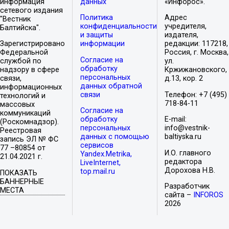
информация
данных
«Инфорос».
сетевого издания
Политика
Адрес
"Вестник
конфиденциальности
учредителя,
Балтийска".
и защиты
издателя,
Зарегистрировано
информации
редакции: 117218,
Федеральной
Россия, г. Москва,
Согласие на
службой по
ул.
обработку
надзору в сфере
Кржижановского,
персональных
связи,
д.13, кор. 2
данных обратной
информационных
связи
Телефон: +7 (495)
технологий и
718-84-11
массовых
Согласие на
коммуникаций
обработку
E-mail:
(Роскомнадзор).
персональных
info@vestnik-
Реестровая
данных с помощью
baltiyska.ru
запись ЭЛ № ФС
сервисов
77 –80854 от
И.О. главного
Yandex.Metrika,
21.04.2021 г.
редактора
LiveInternet,
Дорохова Н.В.
top.mail.ru
ПОКАЗАТЬ
БАННЕРНЫЕ
Разработчик
МЕСТА
сайта –
INFOROS
2026