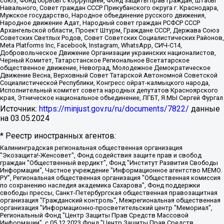
союз, Фонд борьбы с коррупцией, Фонд защиты прав граждан, Штабы
Навального, Совет граждан СССР Прикубанского округа г. Краснодара,
Мужское государство, Народное объединение русского движения,
Народное движение Адат, Народный совет граждан РСФСР СССР
Архангельской области, Проект Штурм, Граждане СССР, Держава Союз
Советских Светлых Родов, Совет Советских Социалистических Районов,
Meta Platforms Inc, Facebook, Instagram, WhatsApp, СИЧ-С14,
Добровольческое Движение Организации украинских националистов,
Черный Комитет, Татарстанское Региональное Всетатарское
общественное движение, Невоград, Молодежное Демократическое
Движение Весна, Верховный Совет Татарской Автономной Советской
Социалистической Республики, Конгресс ойрат-калмыцкого народа,
Исполнительный комитет совета народных депутатов Красноярского
края, Этническое национальное объединение, ЛГБТ, Я.МЫ Сергей Фургал
Источник:
https://minjust.gov.ru/ru/documents/7822/
данные
на
03.05.2024
* Реестр иностранных агентов:
Калининградская региональная общественная организация "Экозащита!-Женсовет", Фонд содействия защите прав и свобод граждан "Общественный вердикт", Фонд "Институт Развития Свободы Информации", Частное учреждение "Информационное агентство МЕМО. РУ", Региональная общественная организация "Общественная комиссия по сохранению наследия академика Сахарова", Фонд поддержки свободы прессы, Санкт-Петербургская общественная правозащитная организация "Гражданский контроль", Межрегиональная общественная организация "Информационно-просветительский центр "Мемориал", Региональный Фонд "Центр Защиты Прав Средств Массовой Информации", с 05.12.2023 Фонд "Центр Защиты Прав Средств массовой информации", Региональная общественная благотворительная организация помощи беженцам и мигрантам "Гражданское содействие", Негосударственное образовательное учреждение дополнительного профессионального образования (повышение квалификации) специалистов "АКАДЕМИЯ ПО ПРАВАМ ЧЕЛОВЕКА", Свердловская региональная общественная организация "Сутяжник", Автономная некоммерческая организация "Центр независимых социологических исследований", Союз общественных объединений "Российский исследовательский центр по правам человека", Региональное общественное учреждение научно-информационный центр "МЕМОРИАЛ", Некоммерческая организация "Фонд защиты гласности", Автономная некоммерческая организация "Институт прав человека", Городская общественная организация "Екатеринбургское общество "МЕМОРИАЛ", Городская общественная организация "Рязанское историко-просветительское и правозащитное общество "Мемориал" (Рязанский Мемориал), Челябинский региональный орган общественной самодеятельности – женское общественное объединение "Женщины Евразии", Челябинский региональный орган общественной самодеятельности "Уральская правозащитная группа", Фонд содействия защите здоровья и социальной справедливости имени Андрея Рылькова, Автономная Некоммерческая Организация "Аналитический Центр Юрия Левады", Автономная некоммерческая организация социальной поддержки населения "Проект Апрель", Региональная общественная организация помощи женщинам и детям, находящимся в кризисной ситуации "Информационно-методический центр "Анна", Фонд содействия развитию массовых коммуникаций и правовому просвещению "Так-так-Так", Фонд содействия устойчивому развитию "Серебряная тайга", Свердловский региональный общественный фонд социальных проектов "Новое время", "Idel.Реалии", Кавказ.Реалии, Крым.Реалии, Телеканал Настоящее Время, Татаро-башкирская служба Радио Свобода (Azatliq Radiosi), Радио Свободная Европа/Радио Свобода (PCE/PC), "Сибирь.Реалии", "Фактограф", Благотворительный фонд помощи осужденным и их семьям, Автономная некоммерческая организация "Институт глобализации и социальных движений", Фонд "В защиту прав заключенных", Частное учреждение "Центр поддержки и содействия развитию средств массовой информации", Пензенский региональный общественный благотворительный фонд "Гражданский союз", "Север.Реалии", Некоммерческая организация Фонд "Правовая инициатива", Общество с ограниченной ответственностью "Радио Свободная Европа/Радио Свобода", Чешское информационное агентство "MEDIUM-ORIENT", Красноярская региональная общественная организация "Мы против СПИДа", Камалягин Денис Николаевич, Маркелов Сергей Евгеньевич, Пономарев Лев Александрович, Савицкая Людмила Алексеевна, Автономная некоммерческая организация "Центр по работе с проблемой насилия "НАСИЛИЮ.НЕТ", Межрегиональный профессиональный союз работников здравоохранения "Альянс врачей", Юридическое лицо, зарегистрированное в Латвийской Республике, SIA "Medusa Project" (регистрационный номер 40103797863, дата регистрации 10.06.2014), Некоммерческая организация "Фонд по борьбе с коррупцией", Автономная некоммерческая организация "Институт права и публичной политики", Баданин Роман Сергеевич, Гликин Максим Александрович, Железнова Мария Михайловна, Лукьянова Юлия Сергеевна, Маетная Елизавета Витальевна, Маняхин Петр Борисович, Чуракова Ольга Владимировна, Ярош Юлия Петровна, Юридическое лицо "The Insider SIA", зарегистрированное в Риге, Латвийская Республика (дата регистрации 26.06.2015), являющееся администратором доменного имени интернет-издания "The Insider SIA", https://theins.ru, Постернак Алексей Евгеньевич, Рубин Михаил Аркадьевич, Анин Роман Александрович, Юридическое лицо Istories fonds, зарегистрированное в Латвийской Республике (регистрационный номер 50008295751, дата регистрации 24.02.2020), Великовский Дмитрий Александрович, Долинина Ирина Николаевна, Мароховская Алеся Алексеевна, Шлейнов Роман Юрьевич, Шмагун Олеся Валентиновна, Общество с ограниченной ответственностью "Альтаир 2021", Общество с ограниченной ответственностью "Вега 2021", Общество с ограниченной ответственностью "Главный редактор 2021", Общество с ограниченной ответственностью "Ромашки монолит", Важенков Артем Валерьевич, Ивановская областная общественная организация "Центр гендерных исследований", Гурман Юрий Альбертович, Медиапроект "ОВД-Инфо", Егоров Владимир Владимирович, Жилинский Владимир Александрович, Общество с ограниченной ответственностью "ЗП", Иванова София Юрьевна, Карезина Инна Павловна, Кильтау Екатерина Викторовна, Петров Алексей Викторович, Пискунов Сергей Евгеньевич, Смирнов Сергей Сергеевич, Тихонов Михаил Сергеевич, Общество с ограниченной ответственностью "ЖУРНАЛИСТ-ИНОСТРАННЫЙ АГЕНТ", Арапова Галина Юрьевна, Вольтская Татьяна Анатольевна, Американская компания "Mason G.E.S. Anonymous Foundation" (США), являющаяся владельцем интернет-издания https://mnews.world/, Компания "Stichting Bellingcat", зарегистрированная в Нидерландах (дата регистрации 11.07.2018), Захаров Андрей Вячеславович, Клепиковская Екатерина Дмитриевна, Общество с ограниченной ответственностью "МЕМО", Перл Роман Александрович, Симонов Евгений Алексеевич, Соловьева Елена Анатольевна, Сотников Даниил Владимирович, Сурначева Елизавета Дмитриевна, Автономная некоммерческая организация по защите прав человека и информированию населения "Якутия – Наше Мнение", Общество с ограниченной ответственностью "Москоу диджитал медиа", с 26.01.2023 Общество с ограниченной ответственностью "Чайка Белые сады", Ветошкина Валерия Валерьевна, Заговора Максим Александрович, Межрегиональное общественное движение "Российская ЛГБТ - сеть", Оленичев Максим Владимирович, Павлов Иван Юрьевич, Скворцова Елена Сергеевна, Общество с ограниченной ответственностью "Как бы инагент", Кочетков Игорь Викторович, Общество с ограниченной ответственностью "Честные выборы", Еланчик Олег Александрович, Общество с ограниченной ответственностью "Нобелевский призыв", Гималова Регина Эмилевна, Григорьев Андрей Валерьевич, Григорьева Алина Александровна, Ассоциация по содействию защите прав призывников, альтернативнослужащих и военнослужащих "Правозащитная группа "Гражданин.Армия.Право", Хисамова Регина Фаритовна, Автономная некоммерческая организация по реализации социально-правовых программ "Лилит", Дальневосточное общественное движение "Маяк", Санкт-Петербургская ЛГБТ-инициативная группа "Выход", Инициативная группа ЛГБТ+ "Реверс", Алексеев Андрей Викторович, Бекбулатова Таисия Львовна, Беляев Иван Михайлович, Владыкина Елена Сергеевна, Гельман Марат Александрович, Никульшина Вероника Юрьевна, Толоконникова Надежда Андреевна, Шендерович Виктор Анатольевич, Общество с ограниченной ответственностью "Данное сообщение", Общество с ограниченной ответственностью Издательский дом "Новая глава", Айнбиндер Александра Александровна, Московский комьюнити-центр для ЛГБТ+инициатив, Благотворительный фонд развития филантропии, Deutsche Welle (Германия, Kurt-Schumacher-Strasse 3, 53113 Bonn), Борзунова Мария Михайловна, Воробьев Виктор Викторович, Голубева Анна Львовна, Константинова Алла Михайловна, Малкова Ирина Владимировна, Мурадов Мурад Абдулгалимович, Осетинская Елизавета Николаевна, Понасенков Евгений Николаевич, Ганапольский Матвей Юрьевич, Киселев Евгений Алексеевич, Борухович Ирина Григорьевна, Дремин Иван Тимофеевич, Дубровский Дмитрий Викторович, Красноярская региональная общественная организация поддержки и развития альтернативных образовательных технологий и межкультурных коммуникаций "ИНТЕРРА", Маяковская Екатерина Алексеевна, Фейгин Марк Захарович, Филимонов Андрей Викторович, Дзугкоева Регина Николаевна, Доброхотов Роман Александрович, Дудь Юрий Александрович, Елкин Сергей Владимирович, Кругликов Кирилл Игоревич, Сабунаева Мария Леонидовна, Семенов Алексей Владимирович, Шаинян Карен Багратович, Шульман Екатерина Михайловна, Асафьев Артур Валерьевич, Вахштайн Виктор Семенович, Венедиктов Алексей Алексеевич, Лушникова Екатерина Евгеньевна, Волков Леонид Михайлович, Невзоров Александр Глебович, Пархоменко Сергей Борисович, Сироткин Ярослав Николаевич, Кара-Мурза Владимир Владимирович, Баранова Наталья Владимировна, Гозман Леонид Яковлевич, Кагарлицкий Борис Юльевич, Климарев Михаил Валерьевич, Милов Владимир Станиславович, Автономная некоммерческая организация Краснодарский центр современного искусства "Типография", Моргенштерн Алишер Тагирович, Соболь Любовь Эдуардовна, Общество с ограниченной ответственностью "ЛИЗА НОРМ", Каспаров Гарри Кимович, Ходорковский Михаил Борисович, Общество с ограниченной ответственностью "Апрельские тезисы", Данилович Ирина Брониславовна, Кашин Олег Владимирович, Петров Николай Владимирович, Пивоваров Алексей Владимирович, Соколов Михаил Владимирович, Цветкова Юлия Владимировна, Чичваркин Евгений Александрович, Комитет против пыток/Команда против пыток, Общество с ограниченной ответственностью "Первый научный", Общество с ограниченной ответственностью "Вертолет и ко", Белоцерковская Вероника Борисовна, Кац Максим Евгеньевич, Лазарева Татьяна Юрьевна, Шаведдинов Руслан Табризович, Яшин Илья Валерьевич, Общество с ограниченной ответственностью "Иноагент ААВ", Алешковский Дмитрий Петрович, Альбац Евгения Марковна, Быков Дмитрий Львович, Галямина Юлия Евгеньевна, Лойко Сергей Леонидович, Мартынов Кирилл Константинович, Медведев Сергей Александрович, Крашенинников Федор Геннадиевич, Гордеева Катерина Вл