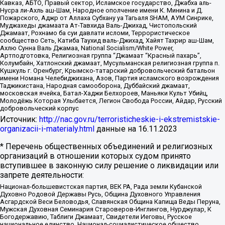
Кавказ, АБТО, Правый сектор, Исламское государство, Джабха аль-
Нусра ли-Ахль аш-Шам, Народное ополчение имени К. Минина и Д.
Пожарского, Аджр от Аллаха Субхану уа Тагьаля SHAM, АУМ Синрике,
Муджахеды джамаата Ат-Тавхида Валь-Джихад, Чистопольский
Джамаат, Рохнамо ба суи давлати исломи, Террористическое
сообщество Сеть, Катиба Таухид валь-Джихад, Хайят Тахрир аш-Шам,
Ахлю Сунна Валь Джамаа, National Socialism/White Power,
Артподготовка, Религиозная группа “Джамаат “Красный пахарь”,
Колумбайн, Хатлонский джамаат, Мусульманская религиозная группа п.
Кушкуль г. Оренбург, Крымско-татарский добровольческий батальон
имени Номана Челебиджихана, Азов, Партия исламского возрождения
Таджикистана, Народная самооборона, Дуббайский джамаат,
московская ячейка, Батал-Хаджи Белхороев, Маньяки Культ Убийц,
Молодёжь Которая Улыбается, Легион Свобода России, Айдар, Русский
добровольческий корпус
Источник:
http://nac.gov.ru/terroristicheskie-i-ekstremistskie-
organizacii-i-materialy.html
данные на
16.11.2023
* Перечень общественных объединений и религиозных
организаций в отношении которых судом принято
вступившее в законную силу решение о ликвидации или
запрете деятельности:
Национал-большевистская партия, ВЕК РА, Рада земли Кубанской
Духовно Родовой Державы Русь, Община Духовного Управления
Асгардской Веси Беловодья, Славянская Община Капища Веды Перуна,
Мужская Духовная Семинария Староверов-Инглингов, Нурджулар, К
Богодержавию, Таблиги Джамаат, Свидетели Иеговы, Русское
национальное единство, Национал-социалистическое общество,