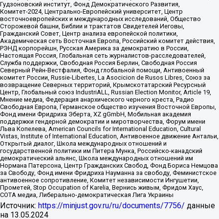
Гудзоновский институт, Фонд Демократического Развития,
Комитет-2024, Центрально-Европейский университет, Центр
восточноевропейских и международных исследований, Общество
Сторожевой башни, Библии и трактатов Свидетелей Иеговы,
Гражданский Совет, Центр анализа европейской политики,
Академическая сеть Восточная Европа, Российский комитет действия,
РЭНД корпорейшн, Русская Америка за демократию в России,
Настоящая Россия, Глобальная сеть журналистов-расследователей,
Служба поддержки, Свободная Россия Берлин, Свободная Россия
Северный Рейн-Вестфалия, Фонд глобальной помощи, Антивоенный
комитет России, Russie-Libertes, La Asocicion de Rusos Libres, Союз за
возвращение Северных территорий, Крымскотатарский Ресурсный
Центр, Глобальный союз IndustriALL, Russian Election Monitor, Article 19,
Мнение медиа, Федерация анархического черного креста, Радио
Свободная Европа, Германское общество изучения Восточной Европы,
Фонд имени Фридриха Эберта, XZ gGmbH, Мобильная академия
поддержки гендерной демократии и миротворчества, Форум имени
Льва Копелева, American Councils for International Education, Cultural
Vistas, Institute of International Education, Антивоенное движение Антальи,
Открытый диалог, Школа международных отношений и
государственной политики им Питера Мунка, Российско-канадский
демократический альянс, Школа международных отношений им
Нормана Патерсона, Центр Гражданских Свобод, Фонд Бориса Немцова
за Свободу, Фонд имени Фридриха Науманна за свободу, Феминистское
антивоенное сопротивление, Комитет независимости Ингушетии,
Прометей, Stop Occupation of Karelia, Вернись живым, Фридом Хаус,
СОТА медиа, Либерально-демократическая Лига Украины
Источник:
https://minjust.gov.ru/ru/documents/7756/
данные
на
13.05.2024