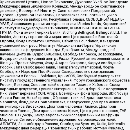
Христианской Церкви, Новое Поколение, Духовное Учебное Заведение
Международный Библейский Колледж, Международное христианское
движение, Всемирный Институт Саентологических Предприятий,
Церковь Духовной Технологии, Европейская сеть организаций по
наблюдению за выборами, Республика Польша, СВОБОДНЫЙ ИДЕЛЬ-
УРАЛ, Ассоциация развития журналистики, IStories fonds, Королевский
Институт Международных Отношений, КРИМСЬКА ПРАВОЗАХИСНА
ГРУПА, Фонд имени Генриха Бёлля, Stichting Bellingcat, Bellingcat Ltd, The
Insider, Институт правовой инициативы Центральной и Восточной
Европы, Фонд Открытой Эстонии, Calvert 22 Foundation, Канадский
украинский конгресс, Институт Макдональда-Лорье, Украинская
национальная федерация Канады, Декабристы, Международный
научный центр им Вудро Вильсона, Свободная пресса, Возрождение,
Всеукраинский духовный центр , Риддл, Русский антивоенный комитет в
Швеции, Проект Медуза, Фонд Андрея Сахарова, Форум свободной
России, Лига Свободных Наций, Transparеncy International, Форум
Свободных Народов ПостРоссии, Солидарность с гражданским
движением в России – Solidarus, КрымSOS, Свободный университет,
Институт государственного управления, Форум гражданского общества
Россия, Беллона, Союз жителей островов Тисима и Хабомаи, Съезд
народных депутатов, Гринпис Интернешнл, Фонд борьбы с коррупцией
Инк, Завет церквей TCCN, Агора, Всемирный фонд природы, BDR Novaja
Gazeta-Europe, Алтай проект, Образовательный дом прав человека
Чернигов, Фонд Дом Прав Человека, Белорусский дом прав человека
имени Бориса Звозскова, Дом прав человека Тбилиси, Дом прав
человека Ереван, Дом прав человека Крым, Центр дикого лосося, TVR
Studios, ТВ Дождь, Центр европейских исследований им Вилфрида
Мартенса, Сетевое объединение журналистов расследователей,
АЛЛАТРА, За свободную Россию, Свободная Бурятия, Uralic, UnKremlin,
Международная федерация транспортных рабочих, ИстЧам Финланд,