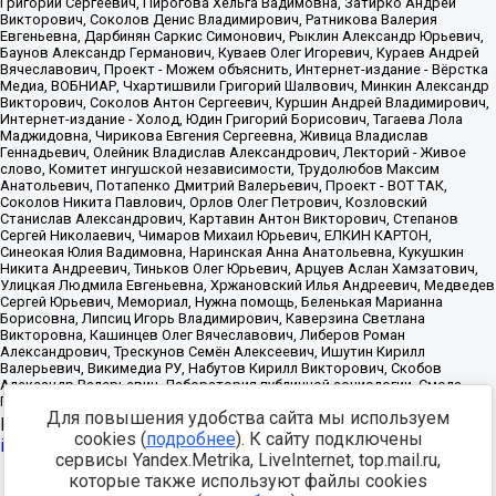
Для повышения удобства сайта мы используем
Источник:
https://minjust.gov.ru/uploaded/files/reestr-
cookies (
подробнее
). К сайту подключены
inostrannyih-agentov-22-03-2024.pdf
данные на
22.03.2024
сервисы Yandex.Metrika, LiveInternet, top.mail.ru,
которые также используют файлы cookies
Разработка -