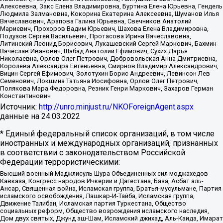
Алексеевна, Закс Елена Владимировна, Буртина Елена Юрьевна, Гендель
Людмила Залмановна, Кокорина Екатерина Алексеевна, Шуманов Илья
Вячеславович, Арапова Галина Юрьевна, Свечников Анатолий
Мариевич, Прохоров Вадим Юрьевич, Шахова Елена Владимировна,
Подузов Сергей Васильевич, Протасова Ирина Вячеславовна,
Литинский Леонид Борисович, Лукашевский Сергей Маркович, Бахмин
Вячеслав Иванович, Шабад Анатолий Ефимович, Сухих Дарья
Николаевна, Орлов Олег Петрович, Добровольская Анна Дмитриевна,
Королева Александра Евгеньевна, Смирнов Владимир Александрович,
Вицин Сергей Ефимович, Золотухин Борис Андреевич, Левинсон Лев
Семенович, Локшина Татьяна Иосифовна, Орлов Олег Петрович,
Полякова Мара Федоровна, Резник Генри Маркович, Захаров Герман
Константинович
Источник:
http://unro.minjust.ru/NKOForeignAgent.aspx
данные на
24.03.2022
* Единый федеральный список организаций, в том числе
иностранных и международных организаций, признанных
в соответствии с законодательством Российской
Федерации террористическими:
Высший военный Маджлисуль Шура Объединенных сил моджахедов
Кавказа, Конгресс народов Ичкерии и Дагестана, База, Асбат аль-
Ансар, Священная война, Исламская группа, Братья-мусульмане, Партия
исламского освобождения, Лашкар-И-Тайба, Исламская группа,
Движение Талибан, Исламская партия Туркестана, Общество
социальных реформ, Общество возрождения исламского наследия,
Дом двух святых, Джунд аш-Шам, Исламский джихад, Аль-Каида, Имарат