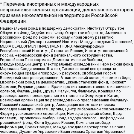
* Перечень иностранных и международных
неправительственных организаций, деятельность которых
признана нежелательной на территории Российской
Федерации:
Национальный фонд в поддержку демократии, Институт Открытое
Общество Фонд Содействия, Фонд Открытое общество, Американо-
российский фонд по экономическому и правовому развитию,
Национальный Демократический Институт Международных Отношений,
MEDIA DEVELOPMENT INVESTMENT FUND, Международный
Республиканский Институт, Открытая Россия, Институт современной
России, Черноморский фонд регионального сотрудничества,
Европейская Платформа за Демократические Выборы,
Международный центр электоральных исследований, Германский фонд
Маршалла Соединенных Штатов, Тихоокеанский центр защиты
окружающей среды и природных ресурсов, Свободная Россия,
Всемирный конгресс украинцев, Атлантический совет, Человек в беде,
Европейский фонд за демократию, Джеймстаунский фонд, Прожект
Хармони, Родники дракона, Врачи против насильственного извлечения
органов, Фалунь Дафа, Друзья Фалуньгун, Фалуньгун, Коалиция по
расследованию преследования в отношении Фалуньгун в Китае,
Всемирная организация по расследованию преследований Фалуньгун,
Пражский гражданский центр, Ассоциация школ политических
исследований при Совете Европы, Центр либеральной современности,
Форум русскоязычных европейцев, Немецко-русский обмен, Бард
колледж, Европейский выбор, Фонд Ходорковского, Оксфордский
российский фонд, Фонд Будущее России, Компания свободы
информации, Проект Медиа, Международное партнерство за права
человека, Духовное Управление Евангельских Христиан Украинской