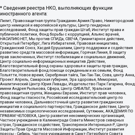
* Сведения реестра НКО, выполняющих функции
иностранного агента:
Лилит, Правозащитная группа Гражданин.Армия.Право, Нижегородский
центр немецкой и европейской культуры, Центр гендерных
исследований, Фонд защиты прав граждан Штаб, Институт права и
публичной политики, Фонд борьбы с коррупцией, Альянс врачей,
НАСИЛИЮ.НЕТ, Мы против СПИДа, СВЕЧА, Гуманитарное действие,
Открытый Петербург, Лига Избирателей, Правовая инициатива,
Гражданский Союз, Хасдей Ерушалаим, Центр поддержки и содействия
развитию средств массовой информации, Горячая Линия, В защиту
прав заключенных, Институт глобализации и социальных движений,
Центр социально-информационных инициатив Действие,
Благотворительный фонд охраны здоровья и защиты прав граждан,
Благотворительный фонд помощи осужденным и их семьям, Фонд
Тольятти, Новое время, Серебряная тайга, Так-Так-Так, Сова, центр Анна,
Проект Апрель, Самарская губерния, Эра здоровья, Мемориал,
Аналитический Центр Юрия Левады, Издательство Парк Гагарина, Фонд
имени Андрея Рылькова, Сфера, Центр СИБАЛЬТ, Уральская
правозащитная группа, Женщины Евразии, Институт прав человека,
Фонд защиты гласности, Российский исследовательский центр по
правам человека, Дальневосточный центр развития гражданских
инициатив и социального партнерства, Гражданское действие, Центр
независимых социологических исследований, Сутяжник, АКАДЕМИЯ ПО
ПРАВАМ ЧЕЛОВЕКА, Центр развития некоммерческих организаций,
Частное учреждение в Калининграде Совета Министров северных
стран, Гражданское содействие, Трансперенси Интернешнл-Р, Центр
Защиты Прав Средств Массовой Информации, Институт развития
прессы - Сибирь, Частное учреждение в Санкт-Петербурге Совета