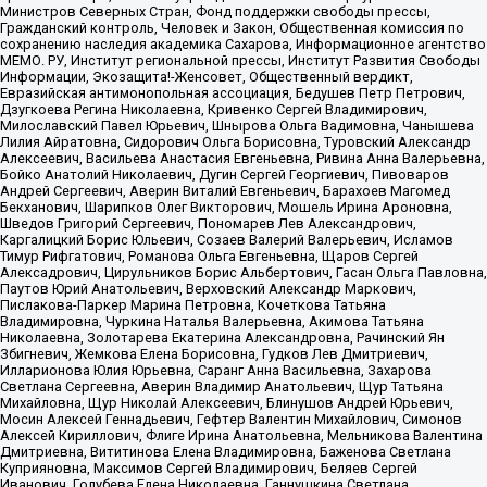
Министров Северных Стран, Фонд поддержки свободы прессы,
Гражданский контроль, Человек и Закон, Общественная комиссия по
сохранению наследия академика Сахарова, Информационное агентство
МЕМО. РУ, Институт региональной прессы, Институт Развития Свободы
Информации, Экозащита!-Женсовет, Общественный вердикт,
Евразийская антимонопольная ассоциация, Бедушев Петр Петрович,
Дзугкоева Регина Николаевна, Кривенко Сергей Владимирович,
Милославский Павел Юрьевич, Шнырова Ольга Вадимовна, Чанышева
Лилия Айратовна, Сидорович Ольга Борисовна, Туровский Александр
Алексеевич, Васильева Анастасия Евгеньевна, Ривина Анна Валерьевна,
Бойко Анатолий Николаевич, Дугин Сергей Георгиевич, Пивоваров
Андрей Сергеевич, Аверин Виталий Евгеньевич, Барахоев Магомед
Бекханович, Шарипков Олег Викторович, Мошель Ирина Ароновна,
Шведов Григорий Сергеевич, Пономарев Лев Александрович,
Каргалицкий Борис Юльевич, Созаев Валерий Валерьевич, Исламов
Тимур Рифгатович, Романова Ольга Евгеньевна, Щаров Сергей
Алексадрович, Цирульников Борис Альбертович, Гасан Ольга Павловна,
Паутов Юрий Анатольевич, Верховский Александр Маркович,
Пислакова-Паркер Марина Петровна, Кочеткова Татьяна
Владимировна, Чуркина Наталья Валерьевна, Акимова Татьяна
Николаевна, Золотарева Екатерина Александровна, Рачинский Ян
Збигневич, Жемкова Елена Борисовна, Гудков Лев Дмитриевич,
Илларионова Юлия Юрьевна, Саранг Анна Васильевна, Захарова
Светлана Сергеевна, Аверин Владимир Анатольевич, Щур Татьяна
Михайловна, Щур Николай Алексеевич, Блинушов Андрей Юрьевич,
Мосин Алексей Геннадьевич, Гефтер Валентин Михайлович, Симонов
Алексей Кириллович, Флиге Ирина Анатольевна, Мельникова Валентина
Дмитриевна, Вититинова Елена Владимировна, Баженова Светлана
Куприяновна, Максимов Сергей Владимирович, Беляев Сергей
Иванович, Голубева Елена Николаевна, Ганнушкина Светлана