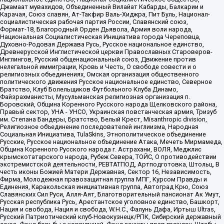
Джамаат мувахидов, Объединенный Вилайат Кабарды, Балкарии и
Карачая, Союз славян, Ат-Такфир Валь-Хиджра, Пит Буль, Национал-
социалистическая рабочая партия России, Славянский союз,
Формат-18, Благородный Орден Дьявола, Армия воли народа,
Национальная Социалистическая Инициатива города Череповца,
Духовно-Родовая Держава Русь, Русское национальное единство,
Древнерусской Инглистической церкви Православных Староверов-
Инглингов, Русский общенациональный союз, Движение против
нелегальной иммиграции, Кровь и Честь, О свободе совести и о
религиозных объединениях, Омская организация общественного
политического движения Русское национальное единство, Северное
Братство, Клуб Болельщиков Футбольного Клуба Динамо,
Файзрахманисты, Мусульманская религиозная организация п.
Боровский, Община Коренного Русского народа Щелковского района,
Правый сектор, УНА - УНСО, Украинская повстанческая армия, Тризуб
им. Степана Бандеры, Братство, Белый Крест, Misanthropic division,
Религиозное объединение последователей инглиизма, Народная
Социальная Инициатива, TulaSkins, Этнополитическое объединение
Русские, Русское национальное объединение Атака, Мечеть Мирмамеда,
Община Коренного Русского народа г. Астрахани, ВОЛЯ, Меджлис
крымскотатарского народа, Рубеж Севера, ТОЙС, О противодействии
экстремистской деятельности, РЕВТАТПОД, Артподготовка, Штольц, В
честь иконы Божией Матери Державная, Сектор 16, Независимость,
Фирма, Молодежная правозащитная группа МПГ, Курсом Правды и
Единения, Каракольская инициативная группа, Автоград Крю, Союз
Славянских Сил Руси, Алля-Аят, Благотворительный пансионат Ак Умут,
Русская республика Русь, Арестантское уголовное единство, Башкорт,
Нация и свобода, Нация и свобода, W.H.С., Фалунь Дафа, Иртыш Ultras,
Русский Патриотический клуб-Новокузнецк/РПК, Сибирский державный