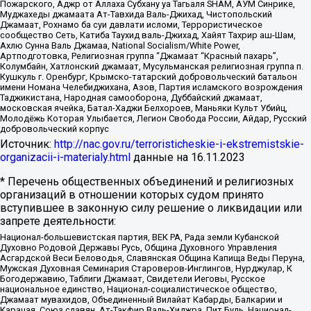
Пожарского, Аджр от Аллаха Субхану уа Тагьаля SHAM, АУМ Синрике,
Муджахеды джамаата Ат-Тавхида Валь-Джихад, Чистопольский
Джамаат, Рохнамо ба суи давлати исломи, Террористическое
сообщество Сеть, Катиба Таухид валь-Джихад, Хайят Тахрир аш-Шам,
Ахлю Сунна Валь Джамаа, National Socialism/White Power,
Артподготовка, Религиозная группа “Джамаат “Красный пахарь”,
Колумбайн, Хатлонский джамаат, Мусульманская религиозная группа п.
Кушкуль г. Оренбург, Крымско-татарский добровольческий батальон
имени Номана Челебиджихана, Азов, Партия исламского возрождения
Таджикистана, Народная самооборона, Дуббайский джамаат,
московская ячейка, Батал-Хаджи Белхороев, Маньяки Культ Убийц,
Молодёжь Которая Улыбается, Легион Свобода России, Айдар, Русский
добровольческий корпус
Источник:
http://nac.gov.ru/terroristicheskie-i-ekstremistskie-
organizacii-i-materialy.html
данные на
16.11.2023
* Перечень общественных объединений и религиозных
организаций в отношении которых судом принято
вступившее в законную силу решение о ликвидации или
запрете деятельности:
Национал-большевистская партия, ВЕК РА, Рада земли Кубанской
Духовно Родовой Державы Русь, Община Духовного Управления
Асгардской Веси Беловодья, Славянская Община Капища Веды Перуна,
Мужская Духовная Семинария Староверов-Инглингов, Нурджулар, К
Богодержавию, Таблиги Джамаат, Свидетели Иеговы, Русское
национальное единство, Национал-социалистическое общество,
Джамаат мувахидов, Объединенный Вилайат Кабарды, Балкарии и
Карачая, Союз славян, Ат-Такфир Валь-Хиджра, Пит Буль, Национал-