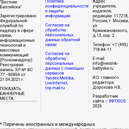
Политика
Адрес
"Вестник
конфиденциальности
учредителя,
Балтийска".
и защиты
издателя,
Зарегистрировано
информации
редакции: 117218,
Федеральной
Россия, г. Москва,
Согласие на
службой по
ул.
обработку
надзору в сфере
Кржижановского,
персональных
связи,
д.13, кор. 2
данных обратной
информационных
связи
Телефон: +7 (495)
технологий и
718-84-11
массовых
Согласие на
коммуникаций
обработку
E-mail:
(Роскомнадзор).
персональных
info@vestnik-
Реестровая
данных с помощью
baltiyska.ru
запись ЭЛ № ФС
сервисов
77 –80854 от
И.О. главного
Yandex.Metrika,
21.04.2021 г.
редактора
LiveInternet,
Дорохова Н.В.
top.mail.ru
ПОКАЗАТЬ
БАННЕРНЫЕ
Разработчик
МЕСТА
сайта –
INFOROS
2026
* Перечень иностранных и международных