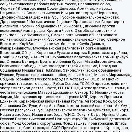
социалистическая рабочая партия России, Славянский союз,
Формат-18, Благородный Орден Дьявола, Армия воли народа,
Национальная Социалистическая Инициатива города Череповца,
Духовно-Родовая Держава Русь, Русское национальное единство,
Древнерусской Инглистической церкви Православных Староверов-
Инглингов, Русский общенациональный союз, Движение против
нелегальной иммиграции, Кровь и Честь, О свободе совести и о
религиозных объединениях, Омская организация общественного
политического движения Русское национальное единство, Северное
Братство, Клуб Болельщиков Футбольного Клуба Динамо,
Файзрахманисты, Мусульманская религиозная организация п.
Боровский, Община Коренного Русского народа Щелковского района,
Правый сектор, УНА - УНСО, Украинская повстанческая армия, Тризуб
им. Степана Бандеры, Братство, Белый Крест, Misanthropic division,
Религиозное объединение последователей инглиизма, Народная
Социальная Инициатива, TulaSkins, Этнополитическое объединение
Русские, Русское национальное объединение Атака, Мечеть Мирмамеда,
Община Коренного Русского народа г. Астрахани, ВОЛЯ, Меджлис
крымскотатарского народа, Рубеж Севера, ТОЙС, О противодействии
экстремистской деятельности, РЕВТАТПОД, Артподготовка, Штольц, В
честь иконы Божией Матери Державная, Сектор 16, Независимость,
Фирма, Молодежная правозащитная группа МПГ, Курсом Правды и
Единения, Каракольская инициативная группа, Автоград Крю, Союз
Славянских Сил Руси, Алля-Аят, Благотворительный пансионат Ак Умут,
Русская республика Русь, Арестантское уголовное единство, Башкорт,
Нация и свобода, Нация и свобода, W.H.С., Фалунь Дафа, Иртыш Ultras,
Русский Патриотический клуб-Новокузнецк/РПК, Сибирский державный
союз, Фонд борьбы с коррупцией, Фонд защиты прав граждан, Штабы
Навального, Совет граждан СССР Прикубанского округа г. Краснодара,