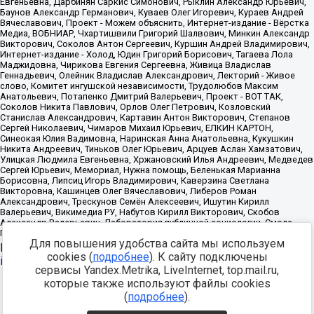
Для повышения удобства сайта мы используем
Источник:
https://minjust.gov.ru/uploaded/files/reestr-
cookies (
подробнее
). К сайту подключены
inostrannyih-agentov-22-03-2024.pdf
данные на
22.03.2024
сервисы Yandex.Metrika, LiveInternet, top.mail.ru,
которые также используют файлы cookies
Разработка -
(
подробнее
).