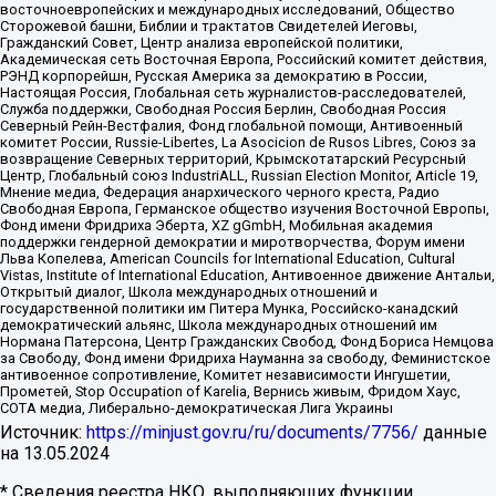
восточноевропейских и международных исследований, Общество
Сторожевой башни, Библии и трактатов Свидетелей Иеговы,
Гражданский Совет, Центр анализа европейской политики,
Академическая сеть Восточная Европа, Российский комитет действия,
РЭНД корпорейшн, Русская Америка за демократию в России,
Настоящая Россия, Глобальная сеть журналистов-расследователей,
Служба поддержки, Свободная Россия Берлин, Свободная Россия
Северный Рейн-Вестфалия, Фонд глобальной помощи, Антивоенный
комитет России, Russie-Libertes, La Asocicion de Rusos Libres, Союз за
возвращение Северных территорий, Крымскотатарский Ресурсный
Центр, Глобальный союз IndustriALL, Russian Election Monitor, Article 19,
Мнение медиа, Федерация анархического черного креста, Радио
Свободная Европа, Германское общество изучения Восточной Европы,
Фонд имени Фридриха Эберта, XZ gGmbH, Мобильная академия
поддержки гендерной демократии и миротворчества, Форум имени
Льва Копелева, American Councils for International Education, Cultural
Vistas, Institute of International Education, Антивоенное движение Антальи,
Открытый диалог, Школа международных отношений и
государственной политики им Питера Мунка, Российско-канадский
демократический альянс, Школа международных отношений им
Нормана Патерсона, Центр Гражданских Свобод, Фонд Бориса Немцова
за Свободу, Фонд имени Фридриха Науманна за свободу, Феминистское
антивоенное сопротивление, Комитет независимости Ингушетии,
Прометей, Stop Occupation of Karelia, Вернись живым, Фридом Хаус,
СОТА медиа, Либерально-демократическая Лига Украины
Источник:
https://minjust.gov.ru/ru/documents/7756/
данные
на
13.05.2024
* Сведения реестра НКО, выполняющих функции