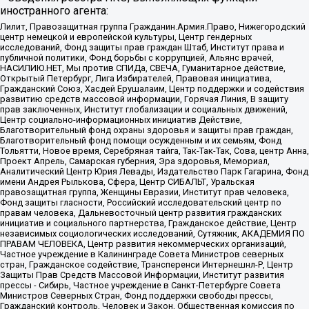
иностранного агента:
Лилит, Правозащитная группа Гражданин.Армия.Право, Нижегородский
центр немецкой и европейской культуры, Центр гендерных
исследований, Фонд защиты прав граждан Штаб, Институт права и
публичной политики, Фонд борьбы с коррупцией, Альянс врачей,
НАСИЛИЮ.НЕТ, Мы против СПИДа, СВЕЧА, Гуманитарное действие,
Открытый Петербург, Лига Избирателей, Правовая инициатива,
Гражданский Союз, Хасдей Ерушалаим, Центр поддержки и содействия
развитию средств массовой информации, Горячая Линия, В защиту
прав заключенных, Институт глобализации и социальных движений,
Центр социально-информационных инициатив Действие,
Благотворительный фонд охраны здоровья и защиты прав граждан,
Благотворительный фонд помощи осужденным и их семьям, Фонд
Тольятти, Новое время, Серебряная тайга, Так-Так-Так, Сова, центр Анна,
Проект Апрель, Самарская губерния, Эра здоровья, Мемориал,
Аналитический Центр Юрия Левады, Издательство Парк Гагарина, Фонд
имени Андрея Рылькова, Сфера, Центр СИБАЛЬТ, Уральская
правозащитная группа, Женщины Евразии, Институт прав человека,
Фонд защиты гласности, Российский исследовательский центр по
правам человека, Дальневосточный центр развития гражданских
инициатив и социального партнерства, Гражданское действие, Центр
независимых социологических исследований, Сутяжник, АКАДЕМИЯ ПО
ПРАВАМ ЧЕЛОВЕКА, Центр развития некоммерческих организаций,
Частное учреждение в Калининграде Совета Министров северных
стран, Гражданское содействие, Трансперенси Интернешнл-Р, Центр
Защиты Прав Средств Массовой Информации, Институт развития
прессы - Сибирь, Частное учреждение в Санкт-Петербурге Совета
Министров Северных Стран, Фонд поддержки свободы прессы,
Гражданский контроль, Человек и Закон, Общественная комиссия по