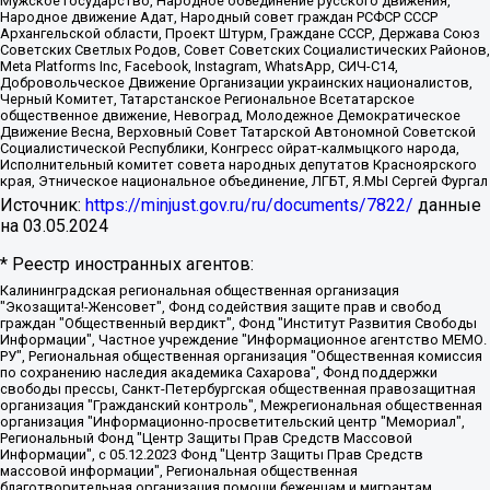
Мужское государство, Народное объединение русского движения,
Народное движение Адат, Народный совет граждан РСФСР СССР
Архангельской области, Проект Штурм, Граждане СССР, Держава Союз
Советских Светлых Родов, Совет Советских Социалистических Районов,
Meta Platforms Inc, Facebook, Instagram, WhatsApp, СИЧ-С14,
Добровольческое Движение Организации украинских националистов,
Черный Комитет, Татарстанское Региональное Всетатарское
общественное движение, Невоград, Молодежное Демократическое
Движение Весна, Верховный Совет Татарской Автономной Советской
Социалистической Республики, Конгресс ойрат-калмыцкого народа,
Исполнительный комитет совета народных депутатов Красноярского
края, Этническое национальное объединение, ЛГБТ, Я.МЫ Сергей Фургал
Источник:
https://minjust.gov.ru/ru/documents/7822/
данные
на
03.05.2024
* Реестр иностранных агентов:
Калининградская региональная общественная организация "Экозащита!-Женсовет", Фонд содействия защите прав и свобод граждан "Общественный вердикт", Фонд "Институт Развития Свободы Информации", Частное учреждение "Информационное агентство МЕМО. РУ", Региональная общественная организация "Общественная комиссия по сохранению наследия академика Сахарова", Фонд поддержки свободы прессы, Санкт-Петербургская общественная правозащитная организация "Гражданский контроль", Межрегиональная общественная организация "Информационно-просветительский центр "Мемориал", Региональный Фонд "Центр Защиты Прав Средств Массовой Информации", с 05.12.2023 Фонд "Центр Защиты Прав Средств массовой информации", Региональная общественная благотворительная организация помощи беженцам и мигрантам "Гражданское содействие", Негосударственное образовательное учреждение дополнительного профессионального образования (повышение квалификации) специалистов "АКАДЕМИЯ ПО ПРАВАМ ЧЕЛОВЕКА", Свердловская региональная общественная организация "Сутяжник", Автономная некоммерческая организация "Центр независимых социологических исследований", Союз общественных объединений "Российский исследовательский центр по правам человека", Региональное общественное учреждение научно-информационный центр "МЕМОРИАЛ", Некоммерческая организация "Фонд защиты гласности", Автономная некоммерческая организация "Институт прав человека", Городская общественная организация "Екатеринбургское общество "МЕМОРИАЛ", Городская общественная организация "Рязанское историко-просветительское и правозащитное общество "Мемориал" (Рязанский Мемориал), Челябинский региональный орган общественной самодеятельности – женское общественное объединение "Женщины Евразии", Челябинский региональный орган общественной самодеятельности "Уральская правозащитная группа", Фонд содействия защите здоровья и социальной справедливости имени Андрея Рылькова, Автономная Некоммерческая Организация "Аналитический Центр Юрия Левады", Автономная некоммерческая организация социальной поддержки населения "Проект Апрель", Региональная общественная организация помощи женщинам и детям, находящимся в кризисной ситуации "Информационно-методический центр "Анна", Фонд содействия развитию массовых коммуникаций и правовому просвещению "Так-так-Так", Фонд содействия устойчивому развитию "Серебряная тайга", Свердловский региональный общественный фонд социальных проектов "Новое время", "Idel.Реалии", Кавказ.Реалии, Крым.Реалии, Телеканал Настоящее Время, Татаро-башкирская служба Радио Свобода (Azatliq Radiosi), Радио Свободная Европа/Радио Свобода (PCE/PC), "Сибирь.Реалии", "Фактограф", Благотворительный фонд помощи осужденным и их семьям, Автономная некоммерческая организация "Институт глобализации и социальных движений", Фонд "В защиту прав заключенных", Частное учреждение "Центр поддержки и содействия развитию средств массовой информации", Пензенский региональный общественный благотворительный фонд "Гражданский союз", "Север.Реалии", Некоммерческая организация Фонд "Правовая инициатива", Общество с ограниченной ответственностью "Радио Свободная Европа/Радио Свобода", Чешское информационное агентство "MEDIUM-ORIENT", Красноярская региональная общественная организация "Мы против СПИДа", Камалягин Денис Николаевич, Маркелов Сергей Евгеньевич, Пономарев Лев Александрович, Савицкая Людмила Алексеевна, Автономная некоммерческая организация "Центр по работе с проблемой насилия "НАСИЛИЮ.НЕТ", Межрегиональный профессиональный союз работников здравоохранения "Альянс врачей", Юридическое лицо, зарегистрированное в Латвийской Республике, SIA "Medusa Project" (регистрационный номер 40103797863, дата регистрации 10.06.2014), Некоммерческая организация "Фонд по борьбе с коррупцией", Автономная некоммерческая организация "Институт права и публичной политики", Баданин Роман Сергеевич, Гликин Максим Александрович, Железнова Мария Михайловна, Лукьянова Юлия Сергеевна, Маетная Елизавета Витальевна, Маняхин Петр Борисович, Чуракова Ольга Владимировна, Ярош Юлия Петровна, Юридическое лицо "The Insider SIA", зарегистрированное в Риге, Латвийская Республика (дата регистрации 26.06.2015), являющееся администратором доменного имени интернет-издания "The Insider SIA", https://theins.ru, Постернак Алексей Евгеньевич, Рубин Михаил Аркадьевич, Анин Роман Александрович, Юридическое лицо Istories fonds, зарегистрированное в Латвийской Республике (регистрационный номер 50008295751, дата регистрации 24.02.2020), Великовский Дмитрий Александрович, Долинина Ирина Николаевна, Мароховская Алеся Алексеевна, Шлейнов Роман Юрьевич, Шмагун Олеся Валентиновна, Общество с ограниченной ответственностью "Альтаир 2021", Общество с ограниченной ответственностью "Вега 2021", Общество с ограниченной ответственностью "Главный редактор 2021", Общество с ограниченной ответственностью "Ромашки монолит", Важенков Артем Валерьевич, Ивановская областная общественная организация "Центр гендерных исследований", Гурман Юрий Альбертович, Медиапроект "ОВД-Инфо", Егоров Владимир Владимирович, Жилинский Владимир Александрович, Общество с ограниченной ответственностью "ЗП", Иванова София Юрьевна, Карезина Инна Павловна, Кильтау Екатерина Викторовна, Петров Алексей Викторович, Пискунов Сергей Евгеньевич, Смирнов Сергей Сергеевич, Тихонов Михаил Сергеевич, Общество с ограниченной ответственностью "ЖУРНАЛИСТ-ИНОСТРАННЫЙ АГЕНТ", Арапова Галина Юрьевна, Вольтская Татьяна Анатольевна, Американская компания "Mason G.E.S. Anonymous Foundation" (США), являющаяся владельцем интернет-издания https://mnews.world/, Компания "Stichting Bellingcat", зарегистрированная в Нидерландах (дата регистрации 11.07.2018), Захаров Андрей Вячеславович, Клепиковская Екатерина Дмитриевна, Общество с ограниченной ответственностью "МЕМО", Перл Роман Александрович, Симонов Евгений Алексеевич, Соловьева Елена Анатольевна, Сотников Даниил Владимирович, Сурначева Елизавета Дмитриевна, Автономная некоммерческая организация по защите прав человека и информированию населения "Якутия – Наше Мнение", Общество с ограниченной ответственностью "Москоу диджитал медиа", с 26.01.2023 Общество с ограниченной ответственностью "Чайка Белые сады", Ветошкина Валерия Валерьевна, Заговора Максим Александрович, Межрегиональное общественное движение "Российская ЛГБТ - сеть", Оленичев Максим Владимирович, Павлов Иван Юрьевич, Скворцова Елена Сергеевна, Общество с ограниченной ответственностью "Как бы инагент", Кочетков Игорь Викторович, Общество с ограниченной ответственностью "Честные выборы", Еланчик Олег Александрович, Общество с ограниченной ответственностью "Нобелевский призыв", Гималова Регина Эмилевна, Григорьев Андрей Валерьевич, Григорьева Алина Александровна, Ассоциация по содействию защите прав призывников, альтернативнослужащих и военнослужащих "Правозащитная группа "Гражданин.Армия.Право", Хисамова Регина Фаритовна, Автономная некоммерческая организация по реализации социально-правовых программ "Лилит", Дальневосточное общественное движение "Маяк", Санкт-Петербургская ЛГБТ-инициативная группа "Выход", Инициативная группа ЛГБТ+ "Реверс", Алексеев Андрей Викторович, Бекбулатова Таисия Львовна, Беляев Иван Михайлович, Владыкина Елена Сергеевна, Гельман Марат Александрович, Никульшина Вероника Юрьевна, Толоконникова Надежда Андреевна, Шендерович Виктор Анатольевич, Общество с ограниченной ответственностью "Данное сообщение", Общество с ограниченной ответственностью Издательский дом "Новая глава", Айнбиндер Александра Александровна, Московский комьюнити-центр для ЛГБТ+инициатив, Благотворительный фонд развития филантропии, Deutsche Welle (Германия, Kurt-Schumacher-Strasse 3, 53113 Bonn), Борзунова Мария Михайловна, Воробьев Виктор Викторович, Голубева Анна Львовна, Константинова Алла Михайловна, Малкова Ирина Владимировна, Мурадов Мурад Абдулгалимович, Осетинская Елизавета Николаевна, Понасенков Евгений Николаевич, Ганапольский Матвей Юрьевич, Киселев Евгений Алексеевич, Борухович Ирина Григорьевна, Дремин Иван Тимофеевич, Дубровский Дмитрий Викторович, Красноярская региональная общественная организация поддержки и развития альтернативных образовательных технологий и межкультурных коммуникаций "ИНТЕРРА", Маяковская Екатерина Алексеевна, Фейгин Марк Захарович, Филимонов Андрей Викторович, Дзугкоева Регина Николаевна, Доброхотов Роман Александрович, Дудь Юрий Александрович, Елкин Сергей Владимирович, Кругликов Кирилл Игоревич, Сабунаева Мария Леонидовна, Семенов Алексей Владимирович, Шаинян Карен Багратович, Шульман Екатерина Михайловна, Асафьев Артур Валерьевич, Вахштайн Виктор Семенович, Венедиктов Алексей Алексеевич, Лушникова Екатерина Евгеньевна, Волков Леонид Михайлович, Невзоров Александр Глебович, Пархоменко Сергей Борисович, Сироткин Ярослав Николаевич, Кара-Мурза Владимир Владимирович, Баранова Наталья Владимировна, Гозман Леонид Яковлевич, Кагарлицкий Борис Юльевич, Климарев Михаил Валерьевич, Милов Владимир Станиславович, Автономная некоммерческая организация Краснодарский центр современного искусства "Типография", Моргенштерн Алишер Тагирович, Соболь Любовь Эдуардовна, Общество с ограниченной ответственностью "ЛИЗА НОРМ", Каспаров Гарри Кимович, Ходорковский Михаил Борисович, Общество с ограниченной ответственностью "Апрельские тезисы", Данилович Ирина Брониславовна, Кашин Олег Владимирович, Петров Николай Владимирович, Пивоваров Алексей Владимирович, Соколов Михаил Владимирович, Цветкова Юлия Владимировна, Чичваркин Евгений Александрович, Комитет против пыток/Команда против пыток, Общество с ограниченной ответственностью "Первый научный", Общество с ограниченной ответственностью "Вертолет и ко", Белоцерковская Вероника Борисовна, Кац Максим Евгеньевич, Лазарева Татьяна Юрьевна, Шаведдинов Руслан Табризович, Яшин Илья Валерьевич, Общество с ограниченной ответственностью "Иноагент ААВ", Алешковский Дмитрий Петрович, Альбац Евгения Марковна, Быков Дмитрий Львович, Галямина Юлия Евгеньевна, Лойко Сергей Леонидович, Мартынов Кирилл Константинович, Медведев Сергей Александрович, Крашенинников Федор Геннадиевич, Гордеева Катерина Вл