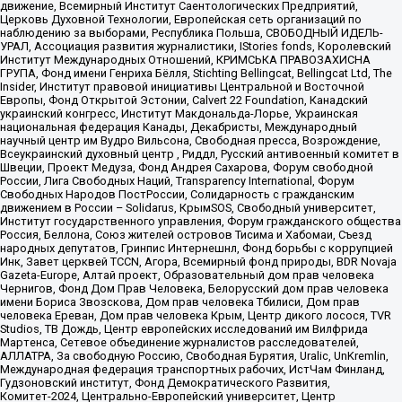
движение, Всемирный Институт Саентологических Предприятий,
Церковь Духовной Технологии, Европейская сеть организаций по
наблюдению за выборами, Республика Польша, СВОБОДНЫЙ ИДЕЛЬ-
УРАЛ, Ассоциация развития журналистики, IStories fonds, Королевский
Институт Международных Отношений, КРИМСЬКА ПРАВОЗАХИСНА
ГРУПА, Фонд имени Генриха Бёлля, Stichting Bellingcat, Bellingcat Ltd, The
Insider, Институт правовой инициативы Центральной и Восточной
Европы, Фонд Открытой Эстонии, Calvert 22 Foundation, Канадский
украинский конгресс, Институт Макдональда-Лорье, Украинская
национальная федерация Канады, Декабристы, Международный
научный центр им Вудро Вильсона, Свободная пресса, Возрождение,
Всеукраинский духовный центр , Риддл, Русский антивоенный комитет в
Швеции, Проект Медуза, Фонд Андрея Сахарова, Форум свободной
России, Лига Свободных Наций, Transparеncy International, Форум
Свободных Народов ПостРоссии, Солидарность с гражданским
движением в России – Solidarus, КрымSOS, Свободный университет,
Институт государственного управления, Форум гражданского общества
Россия, Беллона, Союз жителей островов Тисима и Хабомаи, Съезд
народных депутатов, Гринпис Интернешнл, Фонд борьбы с коррупцией
Инк, Завет церквей TCCN, Агора, Всемирный фонд природы, BDR Novaja
Gazeta-Europe, Алтай проект, Образовательный дом прав человека
Чернигов, Фонд Дом Прав Человека, Белорусский дом прав человека
имени Бориса Звозскова, Дом прав человека Тбилиси, Дом прав
человека Ереван, Дом прав человека Крым, Центр дикого лосося, TVR
Studios, ТВ Дождь, Центр европейских исследований им Вилфрида
Мартенса, Сетевое объединение журналистов расследователей,
АЛЛАТРА, За свободную Россию, Свободная Бурятия, Uralic, UnKremlin,
Международная федерация транспортных рабочих, ИстЧам Финланд,
Гудзоновский институт, Фонд Демократического Развития,
Комитет-2024, Центрально-Европейский университет, Центр