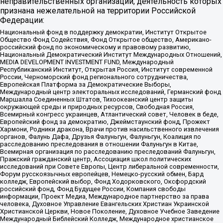
неправительственных организаций, деятельность которых
признана нежелательной на территории Российской
Федерации:
Национальный фонд в поддержку демократии, Институт Открытое
Общество Фонд Содействия, Фонд Открытое общество, Американо-
российский фонд по экономическому и правовому развитию,
Национальный Демократический Институт Международных Отношений,
MEDIA DEVELOPMENT INVESTMENT FUND, Международный
Республиканский Институт, Открытая Россия, Институт современной
России, Черноморский фонд регионального сотрудничества,
Европейская Платформа за Демократические Выборы,
Международный центр электоральных исследований, Германский фонд
Маршалла Соединенных Штатов, Тихоокеанский центр защиты
окружающей среды и природных ресурсов, Свободная Россия,
Всемирный конгресс украинцев, Атлантический совет, Человек в беде,
Европейский фонд за демократию, Джеймстаунский фонд, Прожект
Хармони, Родники дракона, Врачи против насильственного извлечения
органов, Фалунь Дафа, Друзья Фалуньгун, Фалуньгун, Коалиция по
расследованию преследования в отношении Фалуньгун в Китае,
Всемирная организация по расследованию преследований Фалуньгун,
Пражский гражданский центр, Ассоциация школ политических
исследований при Совете Европы, Центр либеральной современности,
Форум русскоязычных европейцев, Немецко-русский обмен, Бард
колледж, Европейский выбор, Фонд Ходорковского, Оксфордский
российский фонд, Фонд Будущее России, Компания свободы
информации, Проект Медиа, Международное партнерство за права
человека, Духовное Управление Евангельских Христиан Украинской
Христианской Церкви, Новое Поколение, Духовное Учебное Заведение
Международный Библейский Колледж, Международное христианское