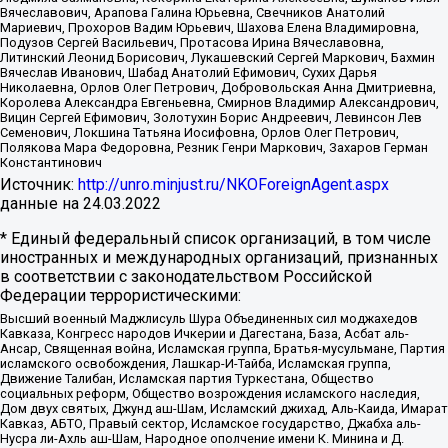
Вячеславович, Арапова Галина Юрьевна, Свечников Анатолий
Мариевич, Прохоров Вадим Юрьевич, Шахова Елена Владимировна,
Подузов Сергей Васильевич, Протасова Ирина Вячеславовна,
Литинский Леонид Борисович, Лукашевский Сергей Маркович, Бахмин
Вячеслав Иванович, Шабад Анатолий Ефимович, Сухих Дарья
Николаевна, Орлов Олег Петрович, Добровольская Анна Дмитриевна,
Королева Александра Евгеньевна, Смирнов Владимир Александрович,
Вицин Сергей Ефимович, Золотухин Борис Андреевич, Левинсон Лев
Семенович, Локшина Татьяна Иосифовна, Орлов Олег Петрович,
Полякова Мара Федоровна, Резник Генри Маркович, Захаров Герман
Константинович
Источник:
http://unro.minjust.ru/NKOForeignAgent.aspx
данные на
24.03.2022
* Единый федеральный список организаций, в том числе
иностранных и международных организаций, признанных
в соответствии с законодательством Российской
Федерации террористическими:
Высший военный Маджлисуль Шура Объединенных сил моджахедов
Кавказа, Конгресс народов Ичкерии и Дагестана, База, Асбат аль-
Ансар, Священная война, Исламская группа, Братья-мусульмане, Партия
исламского освобождения, Лашкар-И-Тайба, Исламская группа,
Движение Талибан, Исламская партия Туркестана, Общество
социальных реформ, Общество возрождения исламского наследия,
Дом двух святых, Джунд аш-Шам, Исламский джихад, Аль-Каида, Имарат
Кавказ, АБТО, Правый сектор, Исламское государство, Джабха аль-
Нусра ли-Ахль аш-Шам, Народное ополчение имени К. Минина и Д.