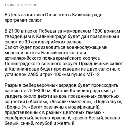
15:05
19.02.2026 16+
В День защитника Отечества в Калининграде
прогремит салют
В 21.00 в парке Победы за мемориалом 1200 воинам-
гвардейцам в Калининграде будет дан праздничный
салют из 30 артиллерийских залпов.
Салют будет производиться военнослужащими
морской пехоты Балтийского флота и
артиллерийского полка армейского корпуса
Ленинградского военного округа. Праздничный салют
в Калининграде будет произведен из двух салютных
установок 2А85 и трех 100-мм пушек МТ-12.
Разрыв фейерверочных зарядов будет происходить
на высоте 250–300 м. Жители Калининграда смогут
увидеть около десяти видов праздничных салютных
соцветий («Ассоль», «Ассоль-хамелеон», «Подсолнух»,
«Волна-3», «Вега» различных модификаций),
представленных в разных цветовых гаммах -
серебристый, зелено-красный, красно-белый, зелено-
белый, синий, голубой и желтый.