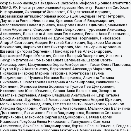
сохранению наследия академика Сахарова, Информационное агентство
МЕМО. РУ, Институт региональной прессы, Институт Развития Свободы
Информации, Экозащита!-Женсовет, Общественный вердикт,
Евразийская антимонопольная ассоциация, Бедушев Петр Петрович,
Дзугкоева Регина Николаевна, Кривенко Сергей Владимирович,
Милославский Павел Юрьевич, Шнырова Ольга Вадимовна, Чанышева
Лилия Айратовна, Сидорович Ольга Борисовна, Туровский Александр
Алексеевич, Васильева Анастасия Евгеньевна, Ривина Анна Валерьевна,
Бойко Анатолий Николаевич, Дугин Сергей Георгиевич, Пивоваров
Андрей Сергеевич, Аверин Виталий Евгеньевич, Барахоев Магомед
Бекханович, Шарипков Олег Викторович, Мошель Ирина Ароновна,
Шведов Григорий Сергеевич, Пономарев Лев Александрович,
Каргалицкий Борис Юльевич, Созаев Валерий Валерьевич, Исламов
Тимур Рифгатович, Романова Ольга Евгеньевна, Щаров Сергей
Алексадрович, Цирульников Борис Альбертович, Гасан Ольга Павловна,
Паутов Юрий Анатольевич, Верховский Александр Маркович,
Пислакова-Паркер Марина Петровна, Кочеткова Татьяна
Владимировна, Чуркина Наталья Валерьевна, Акимова Татьяна
Николаевна, Золотарева Екатерина Александровна, Рачинский Ян
Збигневич, Жемкова Елена Борисовна, Гудков Лев Дмитриевич,
Илларионова Юлия Юрьевна, Саранг Анна Васильевна, Захарова
Светлана Сергеевна, Аверин Владимир Анатольевич, Щур Татьяна
Михайловна, Щур Николай Алексеевич, Блинушов Андрей Юрьевич,
Мосин Алексей Геннадьевич, Гефтер Валентин Михайлович, Симонов
Алексей Кириллович, Флиге Ирина Анатольевна, Мельникова Валентина
Дмитриевна, Вититинова Елена Владимировна, Баженова Светлана
Куприяновна, Максимов Сергей Владимирович, Беляев Сергей
Иванович, Голубева Елена Николаевна, Ганнушкина Светлана
Алексеевна, Закс Елена Владимировна, Буртина Елена Юрьевна, Гендель
Людмила Залмановна, Кокорина Екатерина Алексеевна, Шуманов Илья