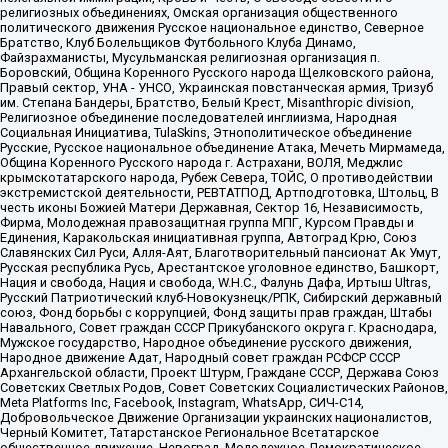
религиозных объединениях, Омская организация общественного
политического движения Русское национальное единство, Северное
Братство, Клуб Болельщиков Футбольного Клуба Динамо,
Файзрахманисты, Мусульманская религиозная организация п.
Боровский, Община Коренного Русского народа Щелковского района,
Правый сектор, УНА - УНСО, Украинская повстанческая армия, Тризуб
им. Степана Бандеры, Братство, Белый Крест, Misanthropic division,
Религиозное объединение последователей инглиизма, Народная
Социальная Инициатива, TulaSkins, Этнополитическое объединение
Русские, Русское национальное объединение Атака, Мечеть Мирмамеда,
Община Коренного Русского народа г. Астрахани, ВОЛЯ, Меджлис
крымскотатарского народа, Рубеж Севера, ТОЙС, О противодействии
экстремистской деятельности, РЕВТАТПОД, Артподготовка, Штольц, В
честь иконы Божией Матери Державная, Сектор 16, Независимость,
Фирма, Молодежная правозащитная группа МПГ, Курсом Правды и
Единения, Каракольская инициативная группа, Автоград Крю, Союз
Славянских Сил Руси, Алля-Аят, Благотворительный пансионат Ак Умут,
Русская республика Русь, Арестантское уголовное единство, Башкорт,
Нация и свобода, Нация и свобода, W.H.С., Фалунь Дафа, Иртыш Ultras,
Русский Патриотический клуб-Новокузнецк/РПК, Сибирский державный
союз, Фонд борьбы с коррупцией, Фонд защиты прав граждан, Штабы
Навального, Совет граждан СССР Прикубанского округа г. Краснодара,
Мужское государство, Народное объединение русского движения,
Народное движение Адат, Народный совет граждан РСФСР СССР
Архангельской области, Проект Штурм, Граждане СССР, Держава Союз
Советских Светлых Родов, Совет Советских Социалистических Районов,
Meta Platforms Inc, Facebook, Instagram, WhatsApp, СИЧ-С14,
Добровольческое Движение Организации украинских националистов,
Черный Комитет, Татарстанское Региональное Всетатарское
общественное движение, Невоград, Молодежное Демократическое