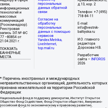
надзору в сфере
Кржижановского,
персональных
связи,
д.13, кор. 2
данных обратной
информационных
связи
Телефон: +7 (495)
технологий и
718-84-11
массовых
Согласие на
коммуникаций
обработку
E-mail:
(Роскомнадзор).
персональных
info@vestnik-
Реестровая
данных с помощью
baltiyska.ru
запись ЭЛ № ФС
сервисов
77 –80854 от
И.О. главного
Yandex.Metrika,
21.04.2021 г.
редактора
LiveInternet,
Дорохова Н.В.
top.mail.ru
ПОКАЗАТЬ
БАННЕРНЫЕ
Разработчик
МЕСТА
сайта –
INFOROS
2026
* Перечень иностранных и международных
неправительственных организаций, деятельность которых
признана нежелательной на территории Российской
Федерации:
Национальный фонд в поддержку демократии, Институт Открытое
Общество Фонд Содействия, Фонд Открытое общество, Американо-
российский фонд по экономическому и правовому развитию,