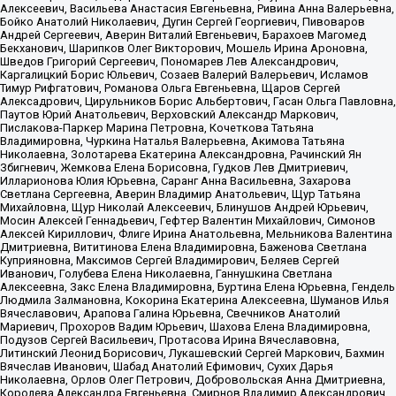
Алексеевич, Васильева Анастасия Евгеньевна, Ривина Анна Валерьевна,
Бойко Анатолий Николаевич, Дугин Сергей Георгиевич, Пивоваров
Андрей Сергеевич, Аверин Виталий Евгеньевич, Барахоев Магомед
Бекханович, Шарипков Олег Викторович, Мошель Ирина Ароновна,
Шведов Григорий Сергеевич, Пономарев Лев Александрович,
Каргалицкий Борис Юльевич, Созаев Валерий Валерьевич, Исламов
Тимур Рифгатович, Романова Ольга Евгеньевна, Щаров Сергей
Алексадрович, Цирульников Борис Альбертович, Гасан Ольга Павловна,
Паутов Юрий Анатольевич, Верховский Александр Маркович,
Пислакова-Паркер Марина Петровна, Кочеткова Татьяна
Владимировна, Чуркина Наталья Валерьевна, Акимова Татьяна
Николаевна, Золотарева Екатерина Александровна, Рачинский Ян
Збигневич, Жемкова Елена Борисовна, Гудков Лев Дмитриевич,
Илларионова Юлия Юрьевна, Саранг Анна Васильевна, Захарова
Светлана Сергеевна, Аверин Владимир Анатольевич, Щур Татьяна
Михайловна, Щур Николай Алексеевич, Блинушов Андрей Юрьевич,
Мосин Алексей Геннадьевич, Гефтер Валентин Михайлович, Симонов
Алексей Кириллович, Флиге Ирина Анатольевна, Мельникова Валентина
Дмитриевна, Вититинова Елена Владимировна, Баженова Светлана
Куприяновна, Максимов Сергей Владимирович, Беляев Сергей
Иванович, Голубева Елена Николаевна, Ганнушкина Светлана
Алексеевна, Закс Елена Владимировна, Буртина Елена Юрьевна, Гендель
Людмила Залмановна, Кокорина Екатерина Алексеевна, Шуманов Илья
Вячеславович, Арапова Галина Юрьевна, Свечников Анатолий
Мариевич, Прохоров Вадим Юрьевич, Шахова Елена Владимировна,
Подузов Сергей Васильевич, Протасова Ирина Вячеславовна,
Литинский Леонид Борисович, Лукашевский Сергей Маркович, Бахмин
Вячеслав Иванович, Шабад Анатолий Ефимович, Сухих Дарья
Николаевна, Орлов Олег Петрович, Добровольская Анна Дмитриевна,
Королева Александра Евгеньевна, Смирнов Владимир Александрович,