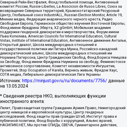
Северный Рейн-Вестфалия, Фонд глобальной помощи, Антивоенный
комитет России, Russie-Libertes, La Asocicion de Rusos Libres, Союз за
возвращение Северных территорий, Крымскотатарский Ресурсный
Центр, Глобальный союз IndustriALL, Russian Election Monitor, Article 19,
Мнение медиа, Федерация анархического черного креста, Радио
Свободная Европа, Германское общество изучения Восточной Европы,
Фонд имени Фридриха Эберта, XZ gGmbH, Мобильная академия
поддержки гендерной демократии и миротворчества, Форум имени
Льва Копелева, American Councils for International Education, Cultural
Vistas, Institute of International Education, Антивоенное движение Антальи,
Открытый диалог, Школа международных отношений и
государственной политики им Питера Мунка, Российско-канадский
демократический альянс, Школа международных отношений им
Нормана Патерсона, Центр Гражданских Свобод, Фонд Бориса Немцова
за Свободу, Фонд имени Фридриха Науманна за свободу, Феминистское
антивоенное сопротивление, Комитет независимости Ингушетии,
Прометей, Stop Occupation of Karelia, Вернись живым, Фридом Хаус,
СОТА медиа, Либерально-демократическая Лига Украины
Источник:
https://minjust.gov.ru/ru/documents/7756/
данные
на
13.05.2024
* Сведения реестра НКО, выполняющих функции
иностранного агента:
Лилит, Правозащитная группа Гражданин.Армия.Право, Нижегородский
центр немецкой и европейской культуры, Центр гендерных
исследований, Фонд защиты прав граждан Штаб, Институт права и
публичной политики, Фонд борьбы с коррупцией, Альянс врачей,
НАСИЛИЮ.НЕТ, Мы против СПИДа, СВЕЧА, Гуманитарное действие,