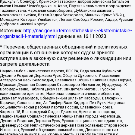
Кушкуль г. Оренбург, Крымско-татарский добровольческий батальон
имени Номана Челебиджихана, Азов, Партия исламского возрождения
Таджикистана, Народная самооборона, Дуббайский джамаат,
московская ячейка, Батал-Хаджи Белхороев, Маньяки Культ Убийц,
Молодёжь Которая Улыбается, Легион Свобода России, Айдар, Русский
добровольческий корпус
Источник:
http://nac.gov.ru/terroristicheskie-i-ekstremistskie-
organizacii-i-materialy.html
данные на
16.11.2023
* Перечень общественных объединений и религиозных
организаций в отношении которых судом принято
вступившее в законную силу решение о ликвидации или
запрете деятельности:
Национал-большевистская партия, ВЕК РА, Рада земли Кубанской
Духовно Родовой Державы Русь, Община Духовного Управления
Асгардской Веси Беловодья, Славянская Община Капища Веды Перуна,
Мужская Духовная Семинария Староверов-Инглингов, Нурджулар, К
Богодержавию, Таблиги Джамаат, Свидетели Иеговы, Русское
национальное единство, Национал-социалистическое общество,
Джамаат мувахидов, Объединенный Вилайат Кабарды, Балкарии и
Карачая, Союз славян, Ат-Такфир Валь-Хиджра, Пит Буль, Национал-
социалистическая рабочая партия России, Славянский союз,
Формат-18, Благородный Орден Дьявола, Армия воли народа,
Национальная Социалистическая Инициатива города Череповца,
Духовно-Родовая Держава Русь, Русское национальное единство,
Древнерусской Инглистической церкви Православных Староверов-
Инглингов, Русский общенациональный союз, Движение против
нелегальной иммиграции, Кровь и Честь, О свободе совести и о