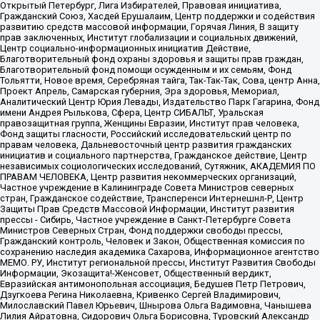
Открытый Петербург, Лига Избирателей, Правовая инициатива,
Гражданский Союз, Хасдей Ерушалаим, Центр поддержки и содействия
развитию средств массовой информации, Горячая Линия, В защиту
прав заключенных, Институт глобализации и социальных движений,
Центр социально-информационных инициатив Действие,
Благотворительный фонд охраны здоровья и защиты прав граждан,
Благотворительный фонд помощи осужденным и их семьям, Фонд
Тольятти, Новое время, Серебряная тайга, Так-Так-Так, Сова, центр Анна,
Проект Апрель, Самарская губерния, Эра здоровья, Мемориал,
Аналитический Центр Юрия Левады, Издательство Парк Гагарина, Фонд
имени Андрея Рылькова, Сфера, Центр СИБАЛЬТ, Уральская
правозащитная группа, Женщины Евразии, Институт прав человека,
Фонд защиты гласности, Российский исследовательский центр по
правам человека, Дальневосточный центр развития гражданских
инициатив и социального партнерства, Гражданское действие, Центр
независимых социологических исследований, Сутяжник, АКАДЕМИЯ ПО
ПРАВАМ ЧЕЛОВЕКА, Центр развития некоммерческих организаций,
Частное учреждение в Калининграде Совета Министров северных
стран, Гражданское содействие, Трансперенси Интернешнл-Р, Центр
Защиты Прав Средств Массовой Информации, Институт развития
прессы - Сибирь, Частное учреждение в Санкт-Петербурге Совета
Министров Северных Стран, Фонд поддержки свободы прессы,
Гражданский контроль, Человек и Закон, Общественная комиссия по
сохранению наследия академика Сахарова, Информационное агентство
МЕМО. РУ, Институт региональной прессы, Институт Развития Свободы
Информации, Экозащита!-Женсовет, Общественный вердикт,
Евразийская антимонопольная ассоциация, Бедушев Петр Петрович,
Дзугкоева Регина Николаевна, Кривенко Сергей Владимирович,
Милославский Павел Юрьевич, Шнырова Ольга Вадимовна, Чанышева
Лилия Айратовна, Сидорович Ольга Борисовна, Туровский Александр