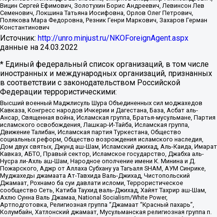
Вицин Сергей Ефимович, Золотухин Борис Андреевич, Левинсон Лев
Семенович, Локшина Татьяна Иосифовна, Орлов Олег Петрович,
Полякова Мара Федоровна, Резник Генри Маркович, Захаров Герман
Константинович
Источник:
http://unro.minjust.ru/NKOForeignAgent.aspx
данные на
24.03.2022
* Единый федеральный список организаций, в том числе
иностранных и международных организаций, признанных
в соответствии с законодательством Российской
Федерации террористическими:
Высший военный Маджлисуль Шура Объединенных сил моджахедов
Кавказа, Конгресс народов Ичкерии и Дагестана, База, Асбат аль-
Ансар, Священная война, Исламская группа, Братья-мусульмане, Партия
исламского освобождения, Лашкар-И-Тайба, Исламская группа,
Движение Талибан, Исламская партия Туркестана, Общество
социальных реформ, Общество возрождения исламского наследия,
Дом двух святых, Джунд аш-Шам, Исламский джихад, Аль-Каида, Имарат
Кавказ, АБТО, Правый сектор, Исламское государство, Джабха аль-
Нусра ли-Ахль аш-Шам, Народное ополчение имени К. Минина и Д.
Пожарского, Аджр от Аллаха Субхану уа Тагьаля SHAM, АУМ Синрике,
Муджахеды джамаата Ат-Тавхида Валь-Джихад, Чистопольский
Джамаат, Рохнамо ба суи давлати исломи, Террористическое
сообщество Сеть, Катиба Таухид валь-Джихад, Хайят Тахрир аш-Шам,
Ахлю Сунна Валь Джамаа, National Socialism/White Power,
Артподготовка, Религиозная группа “Джамаат “Красный пахарь”,
Колумбайн, Хатлонский джамаат, Мусульманская религиозная группа п.