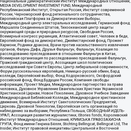
Национальный Демократический Институт Международных Отношений,
MEDIA DEVELOPMENT INVESTMENT FUND, Международный
Республиканский Институт, Открытая Россия, Институт современной
России, Черноморский фонд регионального сотрудничества,
Европейская Платформа за Демократические Выборы,
Международный центр электоральных исследований, Германский фонд
Маршалла Соединенных Штатов, Тихоокеанский центр защиты
окружающей среды и природных ресурсов, Свободная Россия,
Всемирный конгресс украинцев, Атлантический совет, Человек в беде,
Европейский фонд за демократию, Джеймстаунский фонд, Прожект
Хармони, Родники дракона, Врачи против насильственного извлечения
органов, Фалунь Дафа, Друзья Фалуньгун, Фалуньгун, Коалиция по
расследованию преследования в отношении Фалуньгун в Китае,
Всемирная организация по расследованию преследований Фалуньгун,
Пражский гражданский центр, Ассоциация школ политических
исследований при Совете Европы, Центр либеральной современности,
Форум русскоязычных европейцев, Немецко-русский обмен, Бард
колледж, Европейский выбор, Фонд Ходорковского, Оксфордский
российский фонд, Фонд Будущее России, Компания свободы
информации, Проект Медиа, Международное партнерство за права
человека, Духовное Управление Евангельских Христиан Украинской
Христианской Церкви, Новое Поколение, Духовное Учебное Заведение
Международный Библейский Колледж, Международное христианское
движение, Всемирный Институт Саентологических Предприятий,
Церковь Духовной Технологии, Европейская сеть организаций по
наблюдению за выборами, Республика Польша, СВОБОДНЫЙ ИДЕЛЬ-
УРАЛ, Ассоциация развития журналистики, IStories fonds, Королевский
Институт Международных Отношений, КРИМСЬКА ПРАВОЗАХИСНА
ГРУПА, Фонд имени Генриха Бёлля, Stichting Bellingcat, Bellingcat Ltd, The
Insider, Институт правовой инициативы Центральной и Восточной