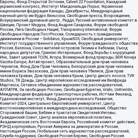
Европы, Фонд Открытой Эстонии, Calvert 22 Foundation, Канадский
украинский конгресс, Институт Макдональда-Лорье, Украинская
национальная федерация Канады, Декабристы, Международный
научный центр им Вудро Вильсона, Свободная пресса, Возрождение,
Всеукраинский духовный центр , Риддл, Русский антивоенный комитет в
Швеции, Проект Медуза, Фонд Андрея Сахарова, Форум свободной
России, Лига Свободных Наций, Transparеncy International, Форум
Свободных Народов ПостРоссии, Солидарность с гражданским
движением в России – Solidarus, КрымSOS, Свободный университет,
Институт государственного управления, Форум гражданского общества
Россия, Беллона, Союз жителей островов Тисима и Хабомаи, Съезд
народных депутатов, Гринпис Интернешнл, Фонд борьбы с коррупцией
Инк, Завет церквей TCCN, Агора, Всемирный фонд природы, BDR Novaja
Gazeta-Europe, Алтай проект, Образовательный дом прав человека
Чернигов, Фонд Дом Прав Человека, Белорусский дом прав человека
имени Бориса Звозскова, Дом прав человека Тбилиси, Дом прав
человека Ереван, Дом прав человека Крым, Центр дикого лосося, TVR
Studios, ТВ Дождь, Центр европейских исследований им Вилфрида
Мартенса, Сетевое объединение журналистов расследователей,
АЛЛАТРА, За свободную Россию, Свободная Бурятия, Uralic, UnKremlin,
Международная федерация транспортных рабочих, ИстЧам Финланд,
Гудзоновский институт, Фонд Демократического Развития,
Комитет-2024, Центрально-Европейский университет, Центр
восточноевропейских и международных исследований, Общество
Сторожевой башни, Библии и трактатов Свидетелей Иеговы,
Гражданский Совет, Центр анализа европейской политики,
Академическая сеть Восточная Европа, Российский комитет действия,
РЭНД корпорейшн, Русская Америка за демократию в России,
Настоящая Россия, Глобальная сеть журналистов-расследователей,
Служба поддержки, Свободная Россия Берлин, Свободная Россия