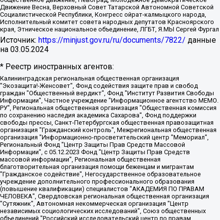
Движение Весна, Верховный Совет Татарской Автономной Советской
Социалистической Республики, Конгресс ойрат-калмыцкого народа,
Исполнительный комитет совета народных депутатов Красноярского
края, Этническое национальное объединение, ЛГБТ, Я.МЫ Сергей Фургал
Источник:
https://minjust.gov.ru/ru/documents/7822/
данные
на
03.05.2024
* Реестр иностранных агентов:
Калининградская региональная общественная организация "Экозащита!-Женсовет", Фонд содействия защите прав и свобод граждан "Общественный вердикт", Фонд "Институт Развития Свободы Информации", Частное учреждение "Информационное агентство МЕМО. РУ", Региональная общественная организация "Общественная комиссия по сохранению наследия академика Сахарова", Фонд поддержки свободы прессы, Санкт-Петербургская общественная правозащитная организация "Гражданский контроль", Межрегиональная общественная организация "Информационно-просветительский центр "Мемориал", Региональный Фонд "Центр Защиты Прав Средств Массовой Информации", с 05.12.2023 Фонд "Центр Защиты Прав Средств массовой информации", Региональная общественная благотворительная организация помощи беженцам и мигрантам "Гражданское содействие", Негосударственное образовательное учреждение дополнительного профессионального образования (повышение квалификации) специалистов "АКАДЕМИЯ ПО ПРАВАМ ЧЕЛОВЕКА", Свердловская региональная общественная организация "Сутяжник", Автономная некоммерческая организация "Центр независимых социологических исследований", Союз общественных объединений "Российский исследовательский центр по правам человека", Региональное общественное учреждение научно-информационный центр "МЕМОРИАЛ", Некоммерческая организация "Фонд защиты гласности", Автономная некоммерческая организация "Институт прав человека", Городская общественная организация "Екатеринбургское общество "МЕМОРИАЛ", Городская общественная организация "Рязанское историко-просветительское и правозащитное общество "Мемориал" (Рязанский Мемориал), Челябинский региональный орган общественной самодеятельности – женское общественное объединение "Женщины Евразии", Челябинский региональный орган общественной самодеятельности "Уральская правозащитная группа", Фонд содействия защите здоровья и социальной справедливости имени Андрея Рылькова, Автономная Некоммерческая Организация "Аналитический Центр Юрия Левады", Автономная некоммерческая организация социальной поддержки населения "Проект Апрель", Региональная общественная организация помощи женщинам и детям, находящимся в кризисной ситуации "Информационно-методический центр "Анна", Фонд содействия развитию массовых коммуникаций и правовому просвещению "Так-так-Так", Фонд содействия устойчивому развитию "Серебряная тайга", Свердловский региональный общественный фонд социальных проектов "Новое время", "Idel.Реалии", Кавказ.Реалии, Крым.Реалии, Телеканал Настоящее Время, Татаро-башкирская служба Радио Свобода (Azatliq Radiosi), Радио Свободная Европа/Радио Свобода (PCE/PC), "Сибирь.Реалии", "Фактограф", Благотворительный фонд помощи осужденным и их семьям, Автономная некоммерческая организация "Институт глобализации и социальных движений", Фонд "В защиту прав заключенных", Частное учреждение "Центр поддержки и содействия развитию средств массовой информации", Пензенский региональный общественный благотворительный фонд "Гражданский союз", "Север.Реалии", Некоммерческая организация Фонд "Правовая инициатива", Общество с ограниченной ответственностью "Радио Свободная Европа/Радио Свобода", Чешское информационное агентство "MEDIUM-ORIENT", Красноярская региональная общественная организация "Мы против СПИДа", Камалягин Денис Николаевич, Маркелов Сергей Евгеньевич, Пономарев Лев Александрович, Савицкая Людмила Алексеевна, Автономная некоммерческая организация "Центр по работе с проблемой насилия "НАСИЛИЮ.НЕТ", Межрегиональный профессиональный союз работников здравоохранения "Альянс врачей", Юридическое лицо, зарегистрированное в Латвийской Республике, SIA "Medusa Project" (регистрационный номер 40103797863, дата регистрации 10.06.2014), Некоммерческая организация "Фонд по борьбе с коррупцией", Автономная некоммерческая организация "Институт права и публичной политики", Баданин Роман Сергеевич, Гликин Максим Александрович, Железнова Мария Михайловна, Лукьянова Юлия Сергеевна, Маетная Елизавета Витальевна, Маняхин Петр Борисович, Чуракова Ольга Владимировна, Ярош Юлия Петровна, Юридическое лицо "The Insider SIA", зарегистрированное в Риге, Латвийская Республика (дата регистрации 26.06.2015), являющееся администратором доменного имени интернет-издания "The Insider SIA", https://theins.ru, Постернак Алексей Евгеньевич, Рубин Михаил Аркадьевич, Анин Роман Александрович, Юридическое лицо Istories fonds, зарегистрированное в Латвийской Республике (регистрационный номер 50008295751, дата регистрации 24.02.2020), Великовский Дмитрий Александрович, Долинина Ирина Николаевна, Мароховская Алеся Алексеевна, Шлейнов Роман Юрьевич, Шмагун Олеся Валентиновна, Общество с ограниченной ответственностью "Альтаир 2021", Общество с ограниченной ответственностью "Вега 2021", Общество с ограниченной ответственностью "Главный редактор 2021", Общество с ограниченной ответственностью "Ромашки монолит", Важенков Артем Валерьевич, Ивановская областная общественная организация "Центр гендерных исследований", Гурман Юрий Альбертович, Медиапроект "ОВД-Инфо", Егоров Владимир Владимирович, Жилинский Владимир Александрович, Общество с ограниченной ответственностью "ЗП", Иванова София Юрьевна, Карезина Инна Павловна, Кильтау Екатерина Викторовна, Петров Алексей Викторович, Пискунов Сергей Евгеньевич, Смирнов Сергей Сергеевич, Тихонов Михаил Сергеевич, Общество с ограниченной ответственностью "ЖУРНАЛИСТ-ИНОСТРАННЫЙ АГЕНТ", Арапова Галина Юрьевна, Вольтская Татьяна Анатольевна, Американская компания "Mason G.E.S. Anonymous Foundation" (США), являющаяся владельцем интернет-издания https://mnews.world/, Компания "Stichting Bellingcat", зарегистрированная в Нидерландах (дата регистрации 11.07.2018), Захаров Андрей Вячеславович, Клепиковская Екатерина Дмитриевна, Общество с ограниченной ответственностью "МЕМО", Перл Роман Александрович, Симонов Евгений Алексеевич, Соловьева Елена Анатольевна, Сотников Даниил Владимирович, Сурначева Елизавета Дмитриевна, Автономная некоммерческая организация по защите прав человека и информированию населения "Якутия – Наше Мнение", Общество с ограниченной ответственностью "Москоу диджитал медиа", с 26.01.2023 Общество с ограниченной ответственностью "Чайка Белые сады", Ветошкина Валерия Валерьевна, Заговора Максим Александрович, Межрегиональное общественное движение "Российская ЛГБТ - сеть", Оленичев Максим Владимирович, Павлов Иван Юрьевич, Скворцова Елена Сергеевна, Общество с ограниченной ответственностью "Как бы инагент", Кочетков Игорь Викторович, Общество с ограниченной ответственностью "Честные выборы", Еланчик Олег Александрович, Общество с ограниченной ответственностью "Нобелевский призыв", Гималова Регина Эмилевна, Григорьев Андрей Валерьевич, Григорьева Алина Александровна, Ассоциация по содействию защите прав призывников, альтернативнослужащих и военнослужащих "Правозащитная группа "Гражданин.Армия.Право", Хисамова Регина Фаритовна, Автономная некоммерческая организация по реализации социально-правовых программ "Лилит", Дальневосточное общественное движение "Маяк", Санкт-Петербургская ЛГБТ-инициативная группа "Выход", Инициативная группа ЛГБТ+ "Реверс", Алексеев Андрей Викторович, Бекбулатова Таисия Львовна, Беляев Иван Михайлович, Владыкина Елена Сергеевна, Гельман Марат Александрович, Никульшина Вероника Юрьевна, Толоконникова Надежда Андреевна, Шендерович Виктор Анатольевич, Общество с ограниченной ответственностью "Данное сообщение", Общество с ограниченной ответственностью Издательский дом "Новая глава", Айнбиндер Александра Александровна, Московский комьюнити-центр для ЛГБТ+инициатив, Благотворительный фонд развития филантропии, Deutsche Welle (Германия, Kurt-Schumacher-Strasse 3, 53113 Bonn), Борзунова Мария Михайловна, Воробьев Виктор Викторович, Голубева Анна Львовна, Константинова Алла Михайловна, Малкова Ирина Владимировна, Мурадов Мурад Абдулгалимович, Осетинская Елизавета Николаевна, Понасенков Евгений Николаевич, Ганапольский Матвей Юрьевич, Киселев Евгений Алексеевич, Борухович Ирина Григорьевна, Дремин Иван Тимофеевич, Дубровский Дмитрий Викторович, Красноярская региональная общественная организация поддержки и развития альтернативных образовательных технологий и межкультурных коммуникаций "ИНТЕРРА", Маяковская Екатерина Алексеевна, Фейгин Марк Захарович, Филимонов Андрей Викторович, Дзугкоева Регина Николаевна, Доброхотов Роман Александрович, Дудь Юрий Александрович, Елкин Сергей Владимирович, Кругликов Кирилл Игоревич, Сабунаева Мария Леонидовна, Семенов Алексей Владимирович, Шаинян Карен Багратович, Шульман Екатерина Михайловна, Асафьев Артур Валерьевич, Вахштайн Виктор Семенович, Венедиктов Алексей Алексеевич, Лушникова Екатерина Евгеньевна, Волков Леонид Михайлович, Невзоров Александр Глебович, Пархоменко Сергей Борисович, Сироткин Ярослав Николаевич, Кара-Мурза Владимир Владимирович, Баранова Наталья Владимировна, Гозман Леонид Яковлевич, Кагарлицкий Борис Юльевич, Климарев Михаил Валерьевич, Милов Владимир Станиславович, Автономная некоммерческая организация Краснодарский центр современного искусства "Типография", Моргенштерн Алишер Тагирович, Соболь Любовь Эдуардовна, Общество с ограниченной ответственностью "ЛИЗА НОРМ", Каспаров Гарри Кимович, Ходорковский Михаил Борисович, Общество с ограниченной ответственностью "Апрельские тезисы", Данилович Ирина Брониславовна, Кашин Олег Владимирович, Петров Николай Владимирович, Пивоваров Алексей Владимирович, Соколов Михаил Владимирович, Цветкова Юлия Владимировна, Чичваркин Евгений Александрович, Комитет против пыток/Команда против пыток, Общество с ограниченной ответственностью "Первый научный", Общество с ограниченной ответственностью "Вертолет и ко", Белоцерковская Вероника Борисовна, Кац Максим Евгеньевич, Лазарева Татьяна Юрьевна, Шаведдинов Руслан Табризович, Яшин Илья Валерьевич, Общество с ограниченной ответственностью "Иноагент ААВ", Алешковский Дмитрий Петрович, Альбац Евгения Марковна, Быков Дмитрий Львович, Галямина Юлия Евгеньевна, Лойко Сергей Леонидович, Мартынов Кирилл Константинович, Медведев Сергей Александрович, Крашенинников Федор Геннадиевич, Гордеева Катерина Вл