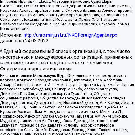
Вячеслав Иванович, Шабад Анатолий Ефимович, Сухих Дарья
Николаевна, Орлов Олег Петрович, Добровольская Анна Дмитриевна,
Королева Александра Евгеньевна, Смирнов Владимир Александрович,
Вицин Сергей Ефимович, Золотухин Борис Андреевич, Левинсон Лев
Семенович, Локшина Татьяна Иосифовна, Орлов Олег Петрович,
Полякова Мара Федоровна, Резник Генри Маркович, Захаров Герман
Константинович
Источник:
http://unro.minjust.ru/NKOForeignAgent.aspx
данные на
24.03.2022
* Единый федеральный список организаций, в том числе
иностранных и международных организаций, признанных
в соответствии с законодательством Российской
Федерации террористическими:
Высший военный Маджлисуль Шура Объединенных сил моджахедов
Кавказа, Конгресс народов Ичкерии и Дагестана, База, Асбат аль-
Ансар, Священная война, Исламская группа, Братья-мусульмане, Партия
исламского освобождения, Лашкар-И-Тайба, Исламская группа,
Движение Талибан, Исламская партия Туркестана, Общество
социальных реформ, Общество возрождения исламского наследия,
Дом двух святых, Джунд аш-Шам, Исламский джихад, Аль-Каида, Имарат
Кавказ, АБТО, Правый сектор, Исламское государство, Джабха аль-
Нусра ли-Ахль аш-Шам, Народное ополчение имени К. Минина и Д.
Пожарского, Аджр от Аллаха Субхану уа Тагьаля SHAM, АУМ Синрике,
Муджахеды джамаата Ат-Тавхида Валь-Джихад, Чистопольский
Джамаат, Рохнамо ба суи давлати исломи, Террористическое
сообщество Сеть, Катиба Таухид валь-Джихад, Хайят Тахрир аш-Шам,
Ахлю Сунна Валь Джамаа, National Socialism/White Power,