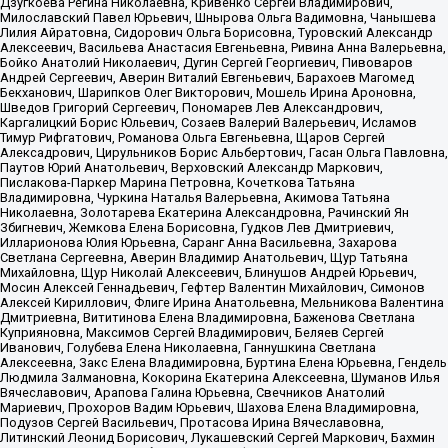
Дзугкоева Регина Николаевна, Кривенко Сергей Владимирович,
Милославский Павел Юрьевич, Шнырова Ольга Вадимовна, Чанышева
Лилия Айратовна, Сидорович Ольга Борисовна, Туровский Александр
Алексеевич, Васильева Анастасия Евгеньевна, Ривина Анна Валерьевна,
Бойко Анатолий Николаевич, Дугин Сергей Георгиевич, Пивоваров
Андрей Сергеевич, Аверин Виталий Евгеньевич, Барахоев Магомед
Бекханович, Шарипков Олег Викторович, Мошель Ирина Ароновна,
Шведов Григорий Сергеевич, Пономарев Лев Александрович,
Каргалицкий Борис Юльевич, Созаев Валерий Валерьевич, Исламов
Тимур Рифгатович, Романова Ольга Евгеньевна, Щаров Сергей
Алексадрович, Цирульников Борис Альбертович, Гасан Ольга Павловна,
Паутов Юрий Анатольевич, Верховский Александр Маркович,
Пислакова-Паркер Марина Петровна, Кочеткова Татьяна
Владимировна, Чуркина Наталья Валерьевна, Акимова Татьяна
Николаевна, Золотарева Екатерина Александровна, Рачинский Ян
Збигневич, Жемкова Елена Борисовна, Гудков Лев Дмитриевич,
Илларионова Юлия Юрьевна, Саранг Анна Васильевна, Захарова
Светлана Сергеевна, Аверин Владимир Анатольевич, Щур Татьяна
Михайловна, Щур Николай Алексеевич, Блинушов Андрей Юрьевич,
Мосин Алексей Геннадьевич, Гефтер Валентин Михайлович, Симонов
Алексей Кириллович, Флиге Ирина Анатольевна, Мельникова Валентина
Дмитриевна, Вититинова Елена Владимировна, Баженова Светлана
Куприяновна, Максимов Сергей Владимирович, Беляев Сергей
Иванович, Голубева Елена Николаевна, Ганнушкина Светлана
Алексеевна, Закс Елена Владимировна, Буртина Елена Юрьевна, Гендель
Людмила Залмановна, Кокорина Екатерина Алексеевна, Шуманов Илья
Вячеславович, Арапова Галина Юрьевна, Свечников Анатолий
Мариевич, Прохоров Вадим Юрьевич, Шахова Елена Владимировна,
Подузов Сергей Васильевич, Протасова Ирина Вячеславовна,
Литинский Леонид Борисович, Лукашевский Сергей Маркович, Бахмин