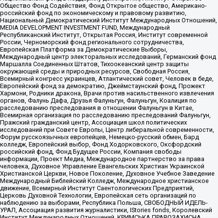
Общество Фонд Содействия, Фонд Открытое общество, Американо-
российский фонд по экономическому и правовому развитию,
Национальный Демократический Институт Международных Отношений,
MEDIA DEVELOPMENT INVESTMENT FUND, Международный
Республиканский Институт, Открытая Россия, Институт современной
России, Черноморский фонд регионального сотрудничества,
Европейская Платформа за Демократические Выборы,
Международный центр электоральных исследований, Германский фонд
Маршалла Соединенных Штатов, Тихоокеанский центр защиты
окружающей среды и природных ресурсов, Свободная Россия,
Всемирный конгресс украинцев, Атлантический совет, Человек в беде,
Европейский фонд за демократию, Джеймстаунский фонд, Прожект
Хармони, Родники дракона, Врачи против насильственного извлечения
органов, Фалунь Дафа, Друзья Фалуньгун, Фалуньгун, Коалиция по
расследованию преследования в отношении Фалуньгун в Китае,
Всемирная организация по расследованию преследований Фалуньгун,
Пражский гражданский центр, Ассоциация школ политических
исследований при Совете Европы, Центр либеральной современности,
Форум русскоязычных европейцев, Немецко-русский обмен, Бард
колледж, Европейский выбор, Фонд Ходорковского, Оксфордский
российский фонд, Фонд Будущее России, Компания свободы
информации, Проект Медиа, Международное партнерство за права
человека, Духовное Управление Евангельских Христиан Украинской
Христианской Церкви, Новое Поколение, Духовное Учебное Заведение
Международный Библейский Колледж, Международное христианское
движение, Всемирный Институт Саентологических Предприятий,
Церковь Духовной Технологии, Европейская сеть организаций по
наблюдению за выборами, Республика Польша, СВОБОДНЫЙ ИДЕЛЬ-
УРАЛ, Ассоциация развития журналистики, IStories fonds, Королевский
Институт Международных Отношений, КРИМСЬКА ПРАВОЗАХИСНА