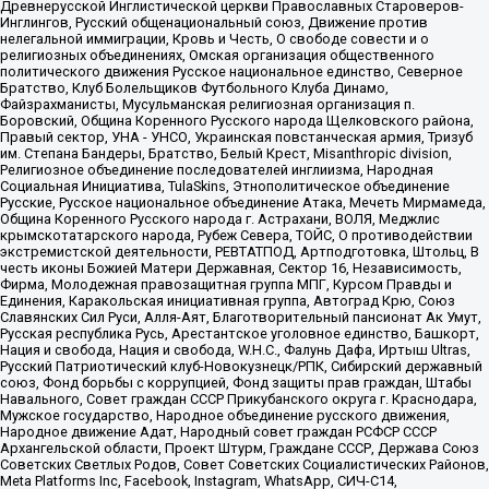
Древнерусской Инглистической церкви Православных Староверов-
Инглингов, Русский общенациональный союз, Движение против
нелегальной иммиграции, Кровь и Честь, О свободе совести и о
религиозных объединениях, Омская организация общественного
политического движения Русское национальное единство, Северное
Братство, Клуб Болельщиков Футбольного Клуба Динамо,
Файзрахманисты, Мусульманская религиозная организация п.
Боровский, Община Коренного Русского народа Щелковского района,
Правый сектор, УНА - УНСО, Украинская повстанческая армия, Тризуб
им. Степана Бандеры, Братство, Белый Крест, Misanthropic division,
Религиозное объединение последователей инглиизма, Народная
Социальная Инициатива, TulaSkins, Этнополитическое объединение
Русские, Русское национальное объединение Атака, Мечеть Мирмамеда,
Община Коренного Русского народа г. Астрахани, ВОЛЯ, Меджлис
крымскотатарского народа, Рубеж Севера, ТОЙС, О противодействии
экстремистской деятельности, РЕВТАТПОД, Артподготовка, Штольц, В
честь иконы Божией Матери Державная, Сектор 16, Независимость,
Фирма, Молодежная правозащитная группа МПГ, Курсом Правды и
Единения, Каракольская инициативная группа, Автоград Крю, Союз
Славянских Сил Руси, Алля-Аят, Благотворительный пансионат Ак Умут,
Русская республика Русь, Арестантское уголовное единство, Башкорт,
Нация и свобода, Нация и свобода, W.H.С., Фалунь Дафа, Иртыш Ultras,
Русский Патриотический клуб-Новокузнецк/РПК, Сибирский державный
союз, Фонд борьбы с коррупцией, Фонд защиты прав граждан, Штабы
Навального, Совет граждан СССР Прикубанского округа г. Краснодара,
Мужское государство, Народное объединение русского движения,
Народное движение Адат, Народный совет граждан РСФСР СССР
Архангельской области, Проект Штурм, Граждане СССР, Держава Союз
Советских Светлых Родов, Совет Советских Социалистических Районов,
Meta Platforms Inc, Facebook, Instagram, WhatsApp, СИЧ-С14,