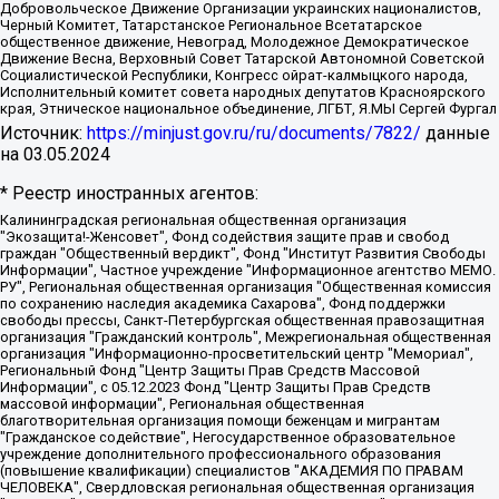
Добровольческое Движение Организации украинских националистов,
Черный Комитет, Татарстанское Региональное Всетатарское
общественное движение, Невоград, Молодежное Демократическое
Движение Весна, Верховный Совет Татарской Автономной Советской
Социалистической Республики, Конгресс ойрат-калмыцкого народа,
Исполнительный комитет совета народных депутатов Красноярского
края, Этническое национальное объединение, ЛГБТ, Я.МЫ Сергей Фургал
Источник:
https://minjust.gov.ru/ru/documents/7822/
данные
на
03.05.2024
* Реестр иностранных агентов:
Калининградская региональная общественная организация "Экозащита!-Женсовет", Фонд содействия защите прав и свобод граждан "Общественный вердикт", Фонд "Институт Развития Свободы Информации", Частное учреждение "Информационное агентство МЕМО. РУ", Региональная общественная организация "Общественная комиссия по сохранению наследия академика Сахарова", Фонд поддержки свободы прессы, Санкт-Петербургская общественная правозащитная организация "Гражданский контроль", Межрегиональная общественная организация "Информационно-просветительский центр "Мемориал", Региональный Фонд "Центр Защиты Прав Средств Массовой Информации", с 05.12.2023 Фонд "Центр Защиты Прав Средств массовой информации", Региональная общественная благотворительная организация помощи беженцам и мигрантам "Гражданское содействие", Негосударственное образовательное учреждение дополнительного профессионального образования (повышение квалификации) специалистов "АКАДЕМИЯ ПО ПРАВАМ ЧЕЛОВЕКА", Свердловская региональная общественная организация "Сутяжник", Автономная некоммерческая организация "Центр независимых социологических исследований", Союз общественных объединений "Российский исследовательский центр по правам человека", Региональное общественное учреждение научно-информационный центр "МЕМОРИАЛ", Некоммерческая организация "Фонд защиты гласности", Автономная некоммерческая организация "Институт прав человека", Городская общественная организация "Екатеринбургское общество "МЕМОРИАЛ", Городская общественная организация "Рязанское историко-просветительское и правозащитное общество "Мемориал" (Рязанский Мемориал), Челябинский региональный орган общественной самодеятельности – женское общественное объединение "Женщины Евразии", Челябинский региональный орган общественной самодеятельности "Уральская правозащитная группа", Фонд содействия защите здоровья и социальной справедливости имени Андрея Рылькова, Автономная Некоммерческая Организация "Аналитический Центр Юрия Левады", Автономная некоммерческая организация социальной поддержки населения "Проект Апрель", Региональная общественная организация помощи женщинам и детям, находящимся в кризисной ситуации "Информационно-методический центр "Анна", Фонд содействия развитию массовых коммуникаций и правовому просвещению "Так-так-Так", Фонд содействия устойчивому развитию "Серебряная тайга", Свердловский региональный общественный фонд социальных проектов "Новое время", "Idel.Реалии", Кавказ.Реалии, Крым.Реалии, Телеканал Настоящее Время, Татаро-башкирская служба Радио Свобода (Azatliq Radiosi), Радио Свободная Европа/Радио Свобода (PCE/PC), "Сибирь.Реалии", "Фактограф", Благотворительный фонд помощи осужденным и их семьям, Автономная некоммерческая организация "Институт глобализации и социальных движений", Фонд "В защиту прав заключенных", Частное учреждение "Центр поддержки и содействия развитию средств массовой информации", Пензенский региональный общественный благотворительный фонд "Гражданский союз", "Север.Реалии", Некоммерческая организация Фонд "Правовая инициатива", Общество с ограниченной ответственностью "Радио Свободная Европа/Радио Свобода", Чешское информационное агентство "MEDIUM-ORIENT", Красноярская региональная общественная организация "Мы против СПИДа", Камалягин Денис Николаевич, Маркелов Сергей Евгеньевич, Пономарев Лев Александрович, Савицкая Людмила Алексеевна, Автономная некоммерческая организация "Центр по работе с проблемой насилия "НАСИЛИЮ.НЕТ", Межрегиональный профессиональный союз работников здравоохранения "Альянс врачей", Юридическое лицо, зарегистрированное в Латвийской Республике, SIA "Medusa Project" (регистрационный номер 40103797863, дата регистрации 10.06.2014), Некоммерческая организация "Фонд по борьбе с коррупцией", Автономная некоммерческая организация "Институт права и публичной политики", Баданин Роман Сергеевич, Гликин Максим Александрович, Железнова Мария Михайловна, Лукьянова Юлия Сергеевна, Маетная Елизавета Витальевна, Маняхин Петр Борисович, Чуракова Ольга Владимировна, Ярош Юлия Петровна, Юридическое лицо "The Insider SIA", зарегистрированное в Риге, Латвийская Республика (дата регистрации 26.06.2015), являющееся администратором доменного имени интернет-издания "The Insider SIA", https://theins.ru, Постернак Алексей Евгеньевич, Рубин Михаил Аркадьевич, Анин Роман Александрович, Юридическое лицо Istories fonds, зарегистрированное в Латвийской Республике (регистрационный номер 50008295751, дата регистрации 24.02.2020), Великовский Дмитрий Александрович, Долинина Ирина Николаевна, Мароховская Алеся Алексеевна, Шлейнов Роман Юрьевич, Шмагун Олеся Валентиновна, Общество с ограниченной ответственностью "Альтаир 2021", Общество с ограниченной ответственностью "Вега 2021", Общество с ограниченной ответственностью "Главный редактор 2021", Общество с ограниченной ответственностью "Ромашки монолит", Важенков Артем Валерьевич, Ивановская областная общественная организация "Центр гендерных исследований", Гурман Юрий Альбертович, Медиапроект "ОВД-Инфо", Егоров Владимир Владимирович, Жилинский Владимир Александрович, Общество с ограниченной ответственностью "ЗП", Иванова София Юрьевна, Карезина Инна Павловна, Кильтау Екатерина Викторовна, Петров Алексей Викторович, Пискунов Сергей Евгеньевич, Смирнов Сергей Сергеевич, Тихонов Михаил Сергеевич, Общество с ограниченной ответственностью "ЖУРНАЛИСТ-ИНОСТРАННЫЙ АГЕНТ", Арапова Галина Юрьевна, Вольтская Татьяна Анатольевна, Американская компания "Mason G.E.S. Anonymous Foundation" (США), являющаяся владельцем интернет-издания https://mnews.world/, Компания "Stichting Bellingcat", зарегистрированная в Нидерландах (дата регистрации 11.07.2018), Захаров Андрей Вячеславович, Клепиковская Екатерина Дмитриевна, Общество с ограниченной ответственностью "МЕМО", Перл Роман Александрович, Симонов Евгений Алексеевич, Соловьева Елена Анатольевна, Сотников Даниил Владимирович, Сурначева Елизавета Дмитриевна, Автономная некоммерческая организация по защите прав человека и информированию населения "Якутия – Наше Мнение", Общество с ограниченной ответственностью "Москоу диджитал медиа", с 26.01.2023 Общество с ограниченной ответственностью "Чайка Белые сады", Ветошкина Валерия Валерьевна, Заговора Максим Александрович, Межрегиональное общественное движение "Российская ЛГБТ - сеть", Оленичев Максим Владимирович, Павлов Иван Юрьевич, Скворцова Елена Сергеевна, Общество с ограниченной ответственностью "Как бы инагент", Кочетков Игорь Викторович, Общество с ограниченной ответственностью "Честные выборы", Еланчик Олег Александрович, Общество с ограниченной ответственностью "Нобелевский призыв", Гималова Регина Эмилевна, Григорьев Андрей Валерьевич, Григорьева Алина Александровна, Ассоциация по содействию защите прав призывников, альтернативнослужащих и военнослужащих "Правозащитная группа "Гражданин.Армия.Право", Хисамова Регина Фаритовна, Автономная некоммерческая организация по реализации социально-правовых программ "Лилит", Дальневосточное общественное движение "Маяк", Санкт-Петербургская ЛГБТ-инициативная группа "Выход", Инициативная группа ЛГБТ+ "Реверс", Алексеев Андрей Викторович, Бекбулатова Таисия Львовна, Беляев Иван Михайлович, Владыкина Елена Сергеевна, Гельман Марат Александрович, Никульшина Вероника Юрьевна, Толоконникова Надежда Андреевна, Шендерович Виктор Анатольевич, Общество с ограниченной ответственностью "Данное сообщение", Общество с ограниченной ответственностью Издательский дом "Новая глава", Айнбиндер Александра Александровна, Московский комьюнити-центр для ЛГБТ+инициатив, Благотворительный фонд развития филантропии, Deutsche Welle (Германия, Kurt-Schumacher-Strasse 3, 53113 Bonn), Борзунова Мария Михайловна, Воробьев Виктор Викторович, Голубева Анна Львовна, Константинова Алла Михайловна, Малкова Ирина Владимировна, Мурадов Мурад Абдулгалимович, Осетинская Елизавета Николаевна, Понасенков Евгений Николаевич, Ганапольский Матвей Юрьевич, Киселев Евгений Алексеевич, Борухович Ирина Григорьевна, Дремин Иван Тимофеевич, Дубровский Дмитрий Викторович, Красноярская региональная общественная организация поддержки и развития альтернативных образовательных технологий и межкультурных коммуникаций "ИНТЕРРА", Маяковская Екатерина Алексеевна, Фейгин Марк Захарович, Филимонов Андрей Викторович, Дзугкоева Регина Николаевна, Доброхотов Роман Александрович, Дудь Юрий Александрович, Елкин Сергей Владимирович, Кругликов Кирилл Игоревич, Сабунаева Мария Леонидовна, Семенов Алексей Владимирович, Шаинян Карен Багратович, Шульман Екатерина Михайловна, Асафьев Артур Валерьевич, Вахштайн Виктор Семенович, Венедиктов Алексей Алексеевич, Лушникова Екатерина Евгеньевна, Волков Леонид Михайлович, Невзоров Александр Глебович, Пархоменко Сергей Борисович, Сироткин Ярослав Николаевич, Кара-Мурза Владимир Владимирович, Баранова Наталья Владимировна, Гозман Леонид Яковлевич, Кагарлицкий Борис Юльевич, Климарев Михаил Валерьевич, Милов Владимир Станиславович, Автономная некоммерческая организация Краснодарский центр современного искусства "Типография", Моргенштерн Алишер Тагирович, Соболь Любовь Эдуардовна, Общество с ограниченной ответственностью "ЛИЗА НОРМ", Каспаров Гарри Кимович, Ходорковский Михаил Борисович, Общество с ограниченной ответственностью "Апрельские тезисы", Данилович Ирина Брониславовна, Кашин Олег Владимирович, Петров Николай Владимирович, Пивоваров Алексей Владимирович, Соколов Михаил Владимирович, Цветкова Юлия Владимировна, Чичваркин Евгений Александрович, Комитет против пыток/Команда против пыток, Общество с ограниченной ответственностью "Первый научный", Общество с ограниченной ответственностью "Вертолет и ко", Белоцерковская Вероника Борисовна, Кац Максим Евгеньевич, Лазарева Татьяна Юрьевна, Шаведдинов Руслан Табризович, Яшин Илья Валерьевич, Общество с ограниченной ответственностью "Иноагент ААВ", Алешковский Дмитрий Петрович, Альбац Евгения Марковна, Быков Дмитрий Львович, Галямина Юлия Евгеньевна, Лойко Сергей Леонидович, Мартынов Кирилл Константинович, Медведев Сергей Александрович, Крашенинников Федор Геннадиевич, Гордеева Катерина Вл