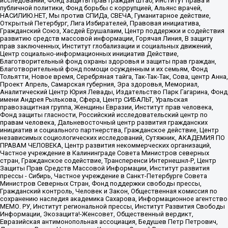
исследований, Фонд защиты прав граждан Штаб, Институт права и
публичной политики, Фонд борьбы с коррупцией, Альянс врачей,
НАСИЛИЮ.НЕТ, Мы против СПИДа, СВЕЧА, Гуманитарное действие,
Открытый Петербург, Лига Избирателей, Правовая инициатива,
Гражданский Союз, Хасдей Ерушалаим, Центр поддержки и содействия
развитию средств массовой информации, Горячая Линия, В защиту
прав заключенных, Институт глобализации и социальных движений,
Центр социально-информационных инициатив Действие,
Благотворительный фонд охраны здоровья и защиты прав граждан,
Благотворительный фонд помощи осужденным и их семьям, Фонд
Тольятти, Новое время, Серебряная тайга, Так-Так-Так, Сова, центр Анна,
Проект Апрель, Самарская губерния, Эра здоровья, Мемориал,
Аналитический Центр Юрия Левады, Издательство Парк Гагарина, Фонд
имени Андрея Рылькова, Сфера, Центр СИБАЛЬТ, Уральская
правозащитная группа, Женщины Евразии, Институт прав человека,
Фонд защиты гласности, Российский исследовательский центр по
правам человека, Дальневосточный центр развития гражданских
инициатив и социального партнерства, Гражданское действие, Центр
независимых социологических исследований, Сутяжник, АКАДЕМИЯ ПО
ПРАВАМ ЧЕЛОВЕКА, Центр развития некоммерческих организаций,
Частное учреждение в Калининграде Совета Министров северных
стран, Гражданское содействие, Трансперенси Интернешнл-Р, Центр
Защиты Прав Средств Массовой Информации, Институт развития
прессы - Сибирь, Частное учреждение в Санкт-Петербурге Совета
Министров Северных Стран, Фонд поддержки свободы прессы,
Гражданский контроль, Человек и Закон, Общественная комиссия по
сохранению наследия академика Сахарова, Информационное агентство
МЕМО. РУ, Институт региональной прессы, Институт Развития Свободы
Информации, Экозащита!-Женсовет, Общественный вердикт,
Евразийская антимонопольная ассоциация, Бедушев Петр Петрович,