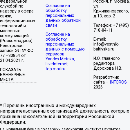
Федеральной
Россия, г. Москва,
Согласие на
службой по
ул.
обработку
надзору в сфере
Кржижановского,
персональных
связи,
д.13, кор. 2
данных обратной
информационных
связи
Телефон: +7 (495)
технологий и
718-84-11
массовых
Согласие на
коммуникаций
обработку
E-mail:
(Роскомнадзор).
персональных
info@vestnik-
Реестровая
данных с помощью
baltiyska.ru
запись ЭЛ № ФС
сервисов
77 –80854 от
И.О. главного
Yandex.Metrika,
21.04.2021 г.
редактора
LiveInternet,
Дорохова Н.В.
top.mail.ru
ПОКАЗАТЬ
БАННЕРНЫЕ
Разработчик
МЕСТА
сайта –
INFOROS
2026
* Перечень иностранных и международных
неправительственных организаций, деятельность которых
признана нежелательной на территории Российской
Федерации:
Национальный фонд в поддержку демократии, Институт Открытое