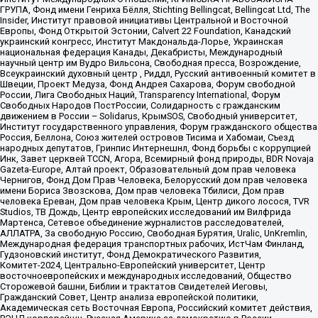
ГРУПА, Фонд имени Генриха Бёлля, Stichting Bellingcat, Bellingcat Ltd, The
Insider, Институт правовой инициативы Центральной и Восточной
Европы, Фонд Открытой Эстонии, Calvert 22 Foundation, Канадский
украинский конгресс, Институт Макдональда-Лорье, Украинская
национальная федерация Канады, Декабристы, Международный
научный центр им Вудро Вильсона, Свободная пресса, Возрождение,
Всеукраинский духовный центр , Риддл, Русский антивоенный комитет в
Швеции, Проект Медуза, Фонд Андрея Сахарова, Форум свободной
России, Лига Свободных Наций, Transparеncy International, Форум
Свободных Народов ПостРоссии, Солидарность с гражданским
движением в России – Solidarus, КрымSOS, Свободный университет,
Институт государственного управления, Форум гражданского общества
Россия, Беллона, Союз жителей островов Тисима и Хабомаи, Съезд
народных депутатов, Гринпис Интернешнл, Фонд борьбы с коррупцией
Инк, Завет церквей TCCN, Агора, Всемирный фонд природы, BDR Novaja
Gazeta-Europe, Алтай проект, Образовательный дом прав человека
Чернигов, Фонд Дом Прав Человека, Белорусский дом прав человека
имени Бориса Звозскова, Дом прав человека Тбилиси, Дом прав
человека Ереван, Дом прав человека Крым, Центр дикого лосося, TVR
Studios, ТВ Дождь, Центр европейских исследований им Вилфрида
Мартенса, Сетевое объединение журналистов расследователей,
АЛЛАТРА, За свободную Россию, Свободная Бурятия, Uralic, UnKremlin,
Международная федерация транспортных рабочих, ИстЧам Финланд,
Гудзоновский институт, Фонд Демократического Развития,
Комитет-2024, Центрально-Европейский университет, Центр
восточноевропейских и международных исследований, Общество
Сторожевой башни, Библии и трактатов Свидетелей Иеговы,
Гражданский Совет, Центр анализа европейской политики,
Академическая сеть Восточная Европа, Российский комитет действия,