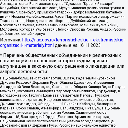
Артподготовка, Религиозная группа “Джамаат “Красный пахарь”,
Колумбайн, Хатлонский джамаат, Мусульманская религиозная группа п.
Кушкуль г. Оренбург, Крымско-татарский добровольческий батальон
имени Номана Челебиджихана, Азов, Партия исламского возрождения
Таджикистана, Народная самооборона, Дуббайский джамаат,
московская ячейка, Батал-Хаджи Белхороев, Маньяки Культ Убийц,
Молодёжь Которая Улыбается, Легион Свобода России, Айдар, Русский
добровольческий корпус
Источник:
http://nac.gov.ru/terroristicheskie-i-ekstremistskie-
organizacii-i-materialy.html
данные на
16.11.2023
* Перечень общественных объединений и религиозных
организаций в отношении которых судом принято
вступившее в законную силу решение о ликвидации или
запрете деятельности:
Национал-большевистская партия, ВЕК РА, Рада земли Кубанской
Духовно Родовой Державы Русь, Община Духовного Управления
Асгардской Веси Беловодья, Славянская Община Капища Веды Перуна,
Мужская Духовная Семинария Староверов-Инглингов, Нурджулар, К
Богодержавию, Таблиги Джамаат, Свидетели Иеговы, Русское
национальное единство, Национал-социалистическое общество,
Джамаат мувахидов, Объединенный Вилайат Кабарды, Балкарии и
Карачая, Союз славян, Ат-Такфир Валь-Хиджра, Пит Буль, Национал-
социалистическая рабочая партия России, Славянский союз,
Формат-18, Благородный Орден Дьявола, Армия воли народа,
Национальная Социалистическая Инициатива города Череповца,
Духовно-Родовая Держава Русь, Русское национальное единство,