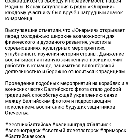
сражавшихся за свободу и независимость нашей
Родины. В знак вступления в ряды «Юнармии»
каждому участнику был вручён нагрудный значок
юнармейца.
Выступавшие отметили, что «Юнармия» открывает
перед молодёжью широкие возможности для
физического и духовного развития, участия в
соревнованиях, культурных мероприятиях,
углублённого изучения истории страны. Движение
воспитывает активную жизненную позицию, учит
работать в команде, заниматься волонтёрской
деятельностью и бережно относиться к традициям.
Проведение подобных мероприятий на кораблях и в
воинских частях Балтийского флота стало доброй
традицией, способствующей укреплению связи
между Балтийским флотом и подрастающим
поколением, воспитанию будущих защитников
Отечества.
#вестникбалтийска #калининград #балтийск
#зеленоградск #светлый #светлогорск #приморск
#балтийскаякоса