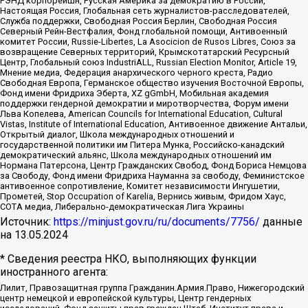
РЭНД корпорейшн, Русская Америка за демократию в России,
Настоящая Россия, Глобальная сеть журналистов-расследователей,
Служба поддержки, Свободная Россия Берлин, Свободная Россия
Северный Рейн-Вестфалия, Фонд глобальной помощи, Антивоенный
комитет России, Russie-Libertes, La Asocicion de Rusos Libres, Союз за
возвращение Северных территорий, Крымскотатарский Ресурсный
Центр, Глобальный союз IndustriALL, Russian Election Monitor, Article 19,
Мнение медиа, Федерация анархического черного креста, Радио
Свободная Европа, Германское общество изучения Восточной Европы,
Фонд имени Фридриха Эберта, XZ gGmbH, Мобильная академия
поддержки гендерной демократии и миротворчества, Форум имени
Льва Копелева, American Councils for International Education, Cultural
Vistas, Institute of International Education, Антивоенное движение Антальи,
Открытый диалог, Школа международных отношений и
государственной политики им Питера Мунка, Российско-канадский
демократический альянс, Школа международных отношений им
Нормана Патерсона, Центр Гражданских Свобод, Фонд Бориса Немцова
за Свободу, Фонд имени Фридриха Науманна за свободу, Феминистское
антивоенное сопротивление, Комитет независимости Ингушетии,
Прометей, Stop Occupation of Karelia, Вернись живым, Фридом Хаус,
СОТА медиа, Либерально-демократическая Лига Украины
Источник:
https://minjust.gov.ru/ru/documents/7756/
данные
на
13.05.2024
* Сведения реестра НКО, выполняющих функции
иностранного агента:
Лилит, Правозащитная группа Гражданин.Армия.Право, Нижегородский
центр немецкой и европейской культуры, Центр гендерных