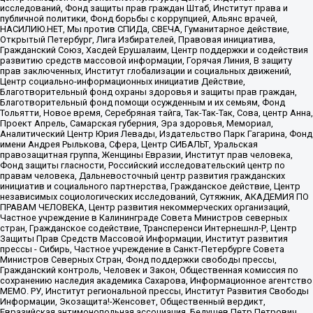
исследований, Фонд защиты прав граждан Штаб, Институт права и
публичной политики, Фонд борьбы с коррупцией, Альянс врачей,
НАСИЛИЮ.НЕТ, Мы против СПИДа, СВЕЧА, Гуманитарное действие,
Открытый Петербург, Лига Избирателей, Правовая инициатива,
Гражданский Союз, Хасдей Ерушалаим, Центр поддержки и содействия
развитию средств массовой информации, Горячая Линия, В защиту
прав заключенных, Институт глобализации и социальных движений,
Центр социально-информационных инициатив Действие,
Благотворительный фонд охраны здоровья и защиты прав граждан,
Благотворительный фонд помощи осужденным и их семьям, Фонд
Тольятти, Новое время, Серебряная тайга, Так-Так-Так, Сова, центр Анна,
Проект Апрель, Самарская губерния, Эра здоровья, Мемориал,
Аналитический Центр Юрия Левады, Издательство Парк Гагарина, Фонд
имени Андрея Рылькова, Сфера, Центр СИБАЛЬТ, Уральская
правозащитная группа, Женщины Евразии, Институт прав человека,
Фонд защиты гласности, Российский исследовательский центр по
правам человека, Дальневосточный центр развития гражданских
инициатив и социального партнерства, Гражданское действие, Центр
независимых социологических исследований, Сутяжник, АКАДЕМИЯ ПО
ПРАВАМ ЧЕЛОВЕКА, Центр развития некоммерческих организаций,
Частное учреждение в Калининграде Совета Министров северных
стран, Гражданское содействие, Трансперенси Интернешнл-Р, Центр
Защиты Прав Средств Массовой Информации, Институт развития
прессы - Сибирь, Частное учреждение в Санкт-Петербурге Совета
Министров Северных Стран, Фонд поддержки свободы прессы,
Гражданский контроль, Человек и Закон, Общественная комиссия по
сохранению наследия академика Сахарова, Информационное агентство
МЕМО. РУ, Институт региональной прессы, Институт Развития Свободы
Информации, Экозащита!-Женсовет, Общественный вердикт,
Евразийская антимонопольная ассоциация, Бедушев Петр Петрович,