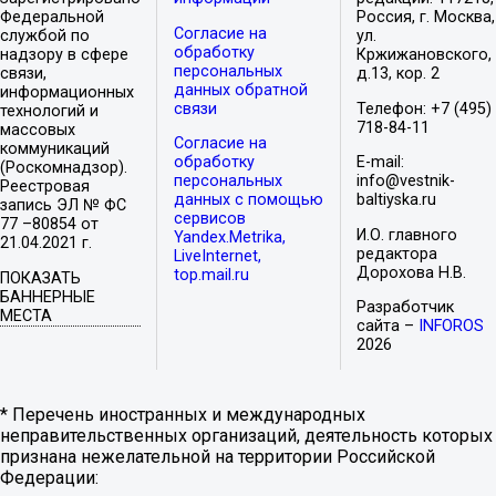
Федеральной
Россия, г. Москва,
Согласие на
службой по
ул.
обработку
надзору в сфере
Кржижановского,
персональных
связи,
д.13, кор. 2
данных обратной
информационных
связи
Телефон: +7 (495)
технологий и
718-84-11
массовых
Согласие на
коммуникаций
обработку
E-mail:
(Роскомнадзор).
персональных
info@vestnik-
Реестровая
данных с помощью
baltiyska.ru
запись ЭЛ № ФС
сервисов
77 –80854 от
И.О. главного
Yandex.Metrika,
21.04.2021 г.
редактора
LiveInternet,
Дорохова Н.В.
top.mail.ru
ПОКАЗАТЬ
БАННЕРНЫЕ
Разработчик
МЕСТА
сайта –
INFOROS
2026
* Перечень иностранных и международных
неправительственных организаций, деятельность которых
признана нежелательной на территории Российской
Федерации: