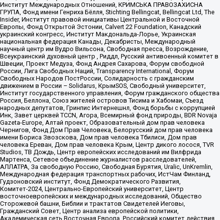
Институт Международных Отношений, КРИМСЬКА ПРАВОЗАХИСНА
ГРУПА, Фонд имени Генриха Бёлля, Stichting Bellingcat, Bellingcat Ltd, The
Insider, Институт правовой инициативы Центральной и Восточной
Европы, Фонд Открытой Эстонии, Calvert 22 Foundation, Канадский
украинский конгресс, Институт Макдональда-Лорье, Украинская
национальная федерация Канады, Декабристы, Международный
научный центр им Вудро Вильсона, Свободная пресса, Возрождение,
Всеукраинский духовный центр , Риддл, Русский антивоенный комитет в
Швеции, Проект Медуза, Фонд Андрея Сахарова, Форум свободной
России, Лига Свободных Наций, Transparеncy International, Форум
Свободных Народов ПостРоссии, Солидарность с гражданским
движением в России – Solidarus, КрымSOS, Свободный университет,
Институт государственного управления, Форум гражданского общества
Россия, Беллона, Союз жителей островов Тисима и Хабомаи, Съезд
народных депутатов, Гринпис Интернешнл, Фонд борьбы с коррупцией
Инк, Завет церквей TCCN, Агора, Всемирный фонд природы, BDR Novaja
Gazeta-Europe, Алтай проект, Образовательный дом прав человека
Чернигов, Фонд Дом Прав Человека, Белорусский дом прав человека
имени Бориса Звозскова, Дом прав человека Тбилиси, Дом прав
человека Ереван, Дом прав человека Крым, Центр дикого лосося, TVR
Studios, ТВ Дождь, Центр европейских исследований им Вилфрида
Мартенса, Сетевое объединение журналистов расследователей,
АЛЛАТРА, За свободную Россию, Свободная Бурятия, Uralic, UnKremlin,
Международная федерация транспортных рабочих, ИстЧам Финланд,
Гудзоновский институт, Фонд Демократического Развития,
Комитет-2024, Центрально-Европейский университет, Центр
восточноевропейских и международных исследований, Общество
Сторожевой башни, Библии и трактатов Свидетелей Иеговы,
Гражданский Совет, Центр анализа европейской политики,
Академическая сеть Восточная Европа, Российский комитет действия,