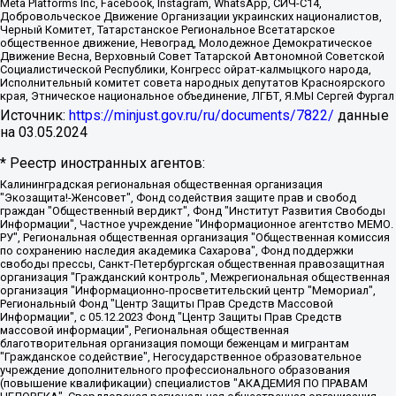
Meta Platforms Inc, Facebook, Instagram, WhatsApp, СИЧ-С14,
Добровольческое Движение Организации украинских националистов,
Черный Комитет, Татарстанское Региональное Всетатарское
общественное движение, Невоград, Молодежное Демократическое
Движение Весна, Верховный Совет Татарской Автономной Советской
Социалистической Республики, Конгресс ойрат-калмыцкого народа,
Исполнительный комитет совета народных депутатов Красноярского
края, Этническое национальное объединение, ЛГБТ, Я.МЫ Сергей Фургал
Источник:
https://minjust.gov.ru/ru/documents/7822/
данные
на
03.05.2024
* Реестр иностранных агентов:
Калининградская региональная общественная организация "Экозащита!-Женсовет", Фонд содействия защите прав и свобод граждан "Общественный вердикт", Фонд "Институт Развития Свободы Информации", Частное учреждение "Информационное агентство МЕМО. РУ", Региональная общественная организация "Общественная комиссия по сохранению наследия академика Сахарова", Фонд поддержки свободы прессы, Санкт-Петербургская общественная правозащитная организация "Гражданский контроль", Межрегиональная общественная организация "Информационно-просветительский центр "Мемориал", Региональный Фонд "Центр Защиты Прав Средств Массовой Информации", с 05.12.2023 Фонд "Центр Защиты Прав Средств массовой информации", Региональная общественная благотворительная организация помощи беженцам и мигрантам "Гражданское содействие", Негосударственное образовательное учреждение дополнительного профессионального образования (повышение квалификации) специалистов "АКАДЕМИЯ ПО ПРАВАМ ЧЕЛОВЕКА", Свердловская региональная общественная организация "Сутяжник", Автономная некоммерческая организация "Центр независимых социологических исследований", Союз общественных объединений "Российский исследовательский центр по правам человека", Региональное общественное учреждение научно-информационный центр "МЕМОРИАЛ", Некоммерческая организация "Фонд защиты гласности", Автономная некоммерческая организация "Институт прав человека", Городская общественная организация "Екатеринбургское общество "МЕМОРИАЛ", Городская общественная организация "Рязанское историко-просветительское и правозащитное общество "Мемориал" (Рязанский Мемориал), Челябинский региональный орган общественной самодеятельности – женское общественное объединение "Женщины Евразии", Челябинский региональный орган общественной самодеятельности "Уральская правозащитная группа", Фонд содействия защите здоровья и социальной справедливости имени Андрея Рылькова, Автономная Некоммерческая Организация "Аналитический Центр Юрия Левады", Автономная некоммерческая организация социальной поддержки населения "Проект Апрель", Региональная общественная организация помощи женщинам и детям, находящимся в кризисной ситуации "Информационно-методический центр "Анна", Фонд содействия развитию массовых коммуникаций и правовому просвещению "Так-так-Так", Фонд содействия устойчивому развитию "Серебряная тайга", Свердловский региональный общественный фонд социальных проектов "Новое время", "Idel.Реалии", Кавказ.Реалии, Крым.Реалии, Телеканал Настоящее Время, Татаро-башкирская служба Радио Свобода (Azatliq Radiosi), Радио Свободная Европа/Радио Свобода (PCE/PC), "Сибирь.Реалии", "Фактограф", Благотворительный фонд помощи осужденным и их семьям, Автономная некоммерческая организация "Институт глобализации и социальных движений", Фонд "В защиту прав заключенных", Частное учреждение "Центр поддержки и содействия развитию средств массовой информации", Пензенский региональный общественный благотворительный фонд "Гражданский союз", "Север.Реалии", Некоммерческая организация Фонд "Правовая инициатива", Общество с ограниченной ответственностью "Радио Свободная Европа/Радио Свобода", Чешское информационное агентство "MEDIUM-ORIENT", Красноярская региональная общественная организация "Мы против СПИДа", Камалягин Денис Николаевич, Маркелов Сергей Евгеньевич, Пономарев Лев Александрович, Савицкая Людмила Алексеевна, Автономная некоммерческая организация "Центр по работе с проблемой насилия "НАСИЛИЮ.НЕТ", Межрегиональный профессиональный союз работников здравоохранения "Альянс врачей", Юридическое лицо, зарегистрированное в Латвийской Республике, SIA "Medusa Project" (регистрационный номер 40103797863, дата регистрации 10.06.2014), Некоммерческая организация "Фонд по борьбе с коррупцией", Автономная некоммерческая организация "Институт права и публичной политики", Баданин Роман Сергеевич, Гликин Максим Александрович, Железнова Мария Михайловна, Лукьянова Юлия Сергеевна, Маетная Елизавета Витальевна, Маняхин Петр Борисович, Чуракова Ольга Владимировна, Ярош Юлия Петровна, Юридическое лицо "The Insider SIA", зарегистрированное в Риге, Латвийская Республика (дата регистрации 26.06.2015), являющееся администратором доменного имени интернет-издания "The Insider SIA", https://theins.ru, Постернак Алексей Евгеньевич, Рубин Михаил Аркадьевич, Анин Роман Александрович, Юридическое лицо Istories fonds, зарегистрированное в Латвийской Республике (регистрационный номер 50008295751, дата регистрации 24.02.2020), Великовский Дмитрий Александрович, Долинина Ирина Николаевна, Мароховская Алеся Алексеевна, Шлейнов Роман Юрьевич, Шмагун Олеся Валентиновна, Общество с ограниченной ответственностью "Альтаир 2021", Общество с ограниченной ответственностью "Вега 2021", Общество с ограниченной ответственностью "Главный редактор 2021", Общество с ограниченной ответственностью "Ромашки монолит", Важенков Артем Валерьевич, Ивановская областная общественная организация "Центр гендерных исследований", Гурман Юрий Альбертович, Медиапроект "ОВД-Инфо", Егоров Владимир Владимирович, Жилинский Владимир Александрович, Общество с ограниченной ответственностью "ЗП", Иванова София Юрьевна, Карезина Инна Павловна, Кильтау Екатерина Викторовна, Петров Алексей Викторович, Пискунов Сергей Евгеньевич, Смирнов Сергей Сергеевич, Тихонов Михаил Сергеевич, Общество с ограниченной ответственностью "ЖУРНАЛИСТ-ИНОСТРАННЫЙ АГЕНТ", Арапова Галина Юрьевна, Вольтская Татьяна Анатольевна, Американская компания "Mason G.E.S. Anonymous Foundation" (США), являющаяся владельцем интернет-издания https://mnews.world/, Компания "Stichting Bellingcat", зарегистрированная в Нидерландах (дата регистрации 11.07.2018), Захаров Андрей Вячеславович, Клепиковская Екатерина Дмитриевна, Общество с ограниченной ответственностью "МЕМО", Перл Роман Александрович, Симонов Евгений Алексеевич, Соловьева Елена Анатольевна, Сотников Даниил Владимирович, Сурначева Елизавета Дмитриевна, Автономная некоммерческая организация по защите прав человека и информированию населения "Якутия – Наше Мнение", Общество с ограниченной ответственностью "Москоу диджитал медиа", с 26.01.2023 Общество с ограниченной ответственностью "Чайка Белые сады", Ветошкина Валерия Валерьевна, Заговора Максим Александрович, Межрегиональное общественное движение "Российская ЛГБТ - сеть", Оленичев Максим Владимирович, Павлов Иван Юрьевич, Скворцова Елена Сергеевна, Общество с ограниченной ответственностью "Как бы инагент", Кочетков Игорь Викторович, Общество с ограниченной ответственностью "Честные выборы", Еланчик Олег Александрович, Общество с ограниченной ответственностью "Нобелевский призыв", Гималова Регина Эмилевна, Григорьев Андрей Валерьевич, Григорьева Алина Александровна, Ассоциация по содействию защите прав призывников, альтернативнослужащих и военнослужащих "Правозащитная группа "Гражданин.Армия.Право", Хисамова Регина Фаритовна, Автономная некоммерческая организация по реализации социально-правовых программ "Лилит", Дальневосточное общественное движение "Маяк", Санкт-Петербургская ЛГБТ-инициативная группа "Выход", Инициативная группа ЛГБТ+ "Реверс", Алексеев Андрей Викторович, Бекбулатова Таисия Львовна, Беляев Иван Михайлович, Владыкина Елена Сергеевна, Гельман Марат Александрович, Никульшина Вероника Юрьевна, Толоконникова Надежда Андреевна, Шендерович Виктор Анатольевич, Общество с ограниченной ответственностью "Данное сообщение", Общество с ограниченной ответственностью Издательский дом "Новая глава", Айнбиндер Александра Александровна, Московский комьюнити-центр для ЛГБТ+инициатив, Благотворительный фонд развития филантропии, Deutsche Welle (Германия, Kurt-Schumacher-Strasse 3, 53113 Bonn), Борзунова Мария Михайловна, Воробьев Виктор Викторович, Голубева Анна Львовна, Константинова Алла Михайловна, Малкова Ирина Владимировна, Мурадов Мурад Абдулгалимович, Осетинская Елизавета Николаевна, Понасенков Евгений Николаевич, Ганапольский Матвей Юрьевич, Киселев Евгений Алексеевич, Борухович Ирина Григорьевна, Дремин Иван Тимофеевич, Дубровский Дмитрий Викторович, Красноярская региональная общественная организация поддержки и развития альтернативных образовательных технологий и межкультурных коммуникаций "ИНТЕРРА", Маяковская Екатерина Алексеевна, Фейгин Марк Захарович, Филимонов Андрей Викторович, Дзугкоева Регина Николаевна, Доброхотов Роман Александрович, Дудь Юрий Александрович, Елкин Сергей Владимирович, Кругликов Кирилл Игоревич, Сабунаева Мария Леонидовна, Семенов Алексей Владимирович, Шаинян Карен Багратович, Шульман Екатерина Михайловна, Асафьев Артур Валерьевич, Вахштайн Виктор Семенович, Венедиктов Алексей Алексеевич, Лушникова Екатерина Евгеньевна, Волков Леонид Михайлович, Невзоров Александр Глебович, Пархоменко Сергей Борисович, Сироткин Ярослав Николаевич, Кара-Мурза Владимир Владимирович, Баранова Наталья Владимировна, Гозман Леонид Яковлевич, Кагарлицкий Борис Юльевич, Климарев Михаил Валерьевич, Милов Владимир Станиславович, Автономная некоммерческая организация Краснодарский центр современного искусства "Типография", Моргенштерн Алишер Тагирович, Соболь Любовь Эдуардовна, Общество с ограниченной ответственностью "ЛИЗА НОРМ", Каспаров Гарри Кимович, Ходорковский Михаил Борисович, Общество с ограниченной ответственностью "Апрельские тезисы", Данилович Ирина Брониславовна, Кашин Олег Владимирович, Петров Николай Владимирович, Пивоваров Алексей Владимирович, Соколов Михаил Владимирович, Цветкова Юлия Владимировна, Чичваркин Евгений Александрович, Комитет против пыток/Команда против пыток, Общество с ограниченной ответственностью "Первый научный", Общество с ограниченной ответственностью "Вертолет и ко", Белоцерковская Вероника Борисовна, Кац Максим Евгеньевич, Лазарева Татьяна Юрьевна, Шаведдинов Руслан Табризович, Яшин Илья Валерьевич, Общество с ограниченной ответственностью "Иноагент ААВ", Алешковский Дмитрий Петрович, Альбац Евгения Марковна, Быков Дмитрий Львович, Галямина Юлия Евгеньевна, Лойко Сергей Леонидович, Мартынов Кирилл Константинович, Медведев Сергей Александрович, Крашенинников Федор Геннадиевич, Гордеева Катерина Вл