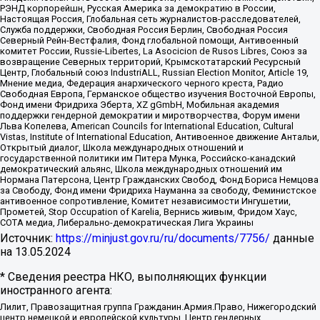
РЭНД корпорейшн, Русская Америка за демократию в России,
Настоящая Россия, Глобальная сеть журналистов-расследователей,
Служба поддержки, Свободная Россия Берлин, Свободная Россия
Северный Рейн-Вестфалия, Фонд глобальной помощи, Антивоенный
комитет России, Russie-Libertes, La Asocicion de Rusos Libres, Союз за
возвращение Северных территорий, Крымскотатарский Ресурсный
Центр, Глобальный союз IndustriALL, Russian Election Monitor, Article 19,
Мнение медиа, Федерация анархического черного креста, Радио
Свободная Европа, Германское общество изучения Восточной Европы,
Фонд имени Фридриха Эберта, XZ gGmbH, Мобильная академия
поддержки гендерной демократии и миротворчества, Форум имени
Льва Копелева, American Councils for International Education, Cultural
Vistas, Institute of International Education, Антивоенное движение Антальи,
Открытый диалог, Школа международных отношений и
государственной политики им Питера Мунка, Российско-канадский
демократический альянс, Школа международных отношений им
Нормана Патерсона, Центр Гражданских Свобод, Фонд Бориса Немцова
за Свободу, Фонд имени Фридриха Науманна за свободу, Феминистское
антивоенное сопротивление, Комитет независимости Ингушетии,
Прометей, Stop Occupation of Karelia, Вернись живым, Фридом Хаус,
СОТА медиа, Либерально-демократическая Лига Украины
Источник:
https://minjust.gov.ru/ru/documents/7756/
данные
на
13.05.2024
* Сведения реестра НКО, выполняющих функции
иностранного агента:
Лилит, Правозащитная группа Гражданин.Армия.Право, Нижегородский
центр немецкой и европейской культуры, Центр гендерных