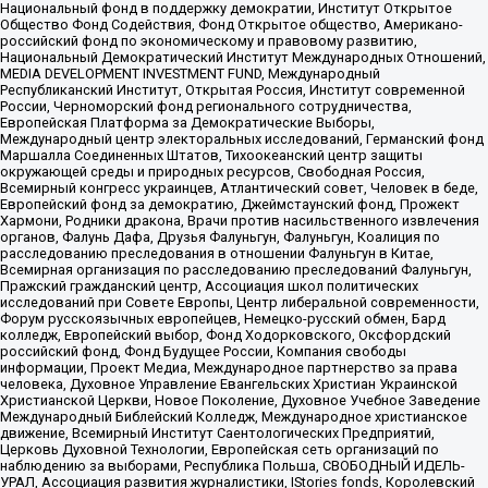
Национальный фонд в поддержку демократии, Институт Открытое
Общество Фонд Содействия, Фонд Открытое общество, Американо-
российский фонд по экономическому и правовому развитию,
Национальный Демократический Институт Международных Отношений,
MEDIA DEVELOPMENT INVESTMENT FUND, Международный
Республиканский Институт, Открытая Россия, Институт современной
России, Черноморский фонд регионального сотрудничества,
Европейская Платформа за Демократические Выборы,
Международный центр электоральных исследований, Германский фонд
Маршалла Соединенных Штатов, Тихоокеанский центр защиты
окружающей среды и природных ресурсов, Свободная Россия,
Всемирный конгресс украинцев, Атлантический совет, Человек в беде,
Европейский фонд за демократию, Джеймстаунский фонд, Прожект
Хармони, Родники дракона, Врачи против насильственного извлечения
органов, Фалунь Дафа, Друзья Фалуньгун, Фалуньгун, Коалиция по
расследованию преследования в отношении Фалуньгун в Китае,
Всемирная организация по расследованию преследований Фалуньгун,
Пражский гражданский центр, Ассоциация школ политических
исследований при Совете Европы, Центр либеральной современности,
Форум русскоязычных европейцев, Немецко-русский обмен, Бард
колледж, Европейский выбор, Фонд Ходорковского, Оксфордский
российский фонд, Фонд Будущее России, Компания свободы
информации, Проект Медиа, Международное партнерство за права
человека, Духовное Управление Евангельских Христиан Украинской
Христианской Церкви, Новое Поколение, Духовное Учебное Заведение
Международный Библейский Колледж, Международное христианское
движение, Всемирный Институт Саентологических Предприятий,
Церковь Духовной Технологии, Европейская сеть организаций по
наблюдению за выборами, Республика Польша, СВОБОДНЫЙ ИДЕЛЬ-
УРАЛ, Ассоциация развития журналистики, IStories fonds, Королевский