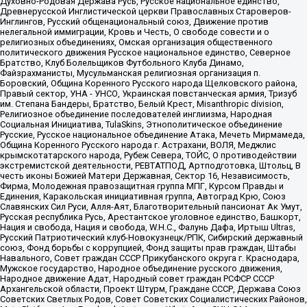
Духовно-Родовая Держава Русь, Русское национальное единство,
Древнерусской Инглистической церкви Православных Староверов-
Инглингов, Русский общенациональный союз, Движение против
нелегальной иммиграции, Кровь и Честь, О свободе совести и о
религиозных объединениях, Омская организация общественного
политического движения Русское национальное единство, Северное
Братство, Клуб Болельщиков Футбольного Клуба Динамо,
Файзрахманисты, Мусульманская религиозная организация п.
Боровский, Община Коренного Русского народа Щелковского района,
Правый сектор, УНА - УНСО, Украинская повстанческая армия, Тризуб
им. Степана Бандеры, Братство, Белый Крест, Misanthropic division,
Религиозное объединение последователей инглиизма, Народная
Социальная Инициатива, TulaSkins, Этнополитическое объединение
Русские, Русское национальное объединение Атака, Мечеть Мирмамеда,
Община Коренного Русского народа г. Астрахани, ВОЛЯ, Меджлис
крымскотатарского народа, Рубеж Севера, ТОЙС, О противодействии
экстремистской деятельности, РЕВТАТПОД, Артподготовка, Штольц, В
честь иконы Божией Матери Державная, Сектор 16, Независимость,
Фирма, Молодежная правозащитная группа МПГ, Курсом Правды и
Единения, Каракольская инициативная группа, Автоград Крю, Союз
Славянских Сил Руси, Алля-Аят, Благотворительный пансионат Ак Умут,
Русская республика Русь, Арестантское уголовное единство, Башкорт,
Нация и свобода, Нация и свобода, W.H.С., Фалунь Дафа, Иртыш Ultras,
Русский Патриотический клуб-Новокузнецк/РПК, Сибирский державный
союз, Фонд борьбы с коррупцией, Фонд защиты прав граждан, Штабы
Навального, Совет граждан СССР Прикубанского округа г. Краснодара,
Мужское государство, Народное объединение русского движения,
Народное движение Адат, Народный совет граждан РСФСР СССР
Архангельской области, Проект Штурм, Граждане СССР, Держава Союз
Советских Светлых Родов, Совет Советских Социалистических Районов,