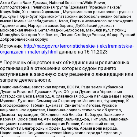
Ахлю Сунна Валь Джамаа, National Socialism/White Power,
Артподготовка, Религиозная группа “Джамаат “Красный пахарь”,
Колумбайн, Хатлонский джамаат, Мусульманская религиозная группа п.
Кушкуль г. Оренбург, Крымско-татарский добровольческий батальон
имени Номана Челебиджихана, Азов, Партия исламского возрождения
Таджикистана, Народная самооборона, Дуббайский джамаат,
московская ячейка, Батал-Хаджи Белхороев, Маньяки Культ Убийц,
Молодёжь Которая Улыбается, Легион Свобода России, Айдар, Русский
добровольческий корпус
Источник:
http://nac.gov.ru/terroristicheskie-i-ekstremistskie-
organizacii-i-materialy.html
данные на
16.11.2023
* Перечень общественных объединений и религиозных
организаций в отношении которых судом принято
вступившее в законную силу решение о ликвидации или
запрете деятельности:
Национал-большевистская партия, ВЕК РА, Рада земли Кубанской
Духовно Родовой Державы Русь, Община Духовного Управления
Асгардской Веси Беловодья, Славянская Община Капища Веды Перуна,
Мужская Духовная Семинария Староверов-Инглингов, Нурджулар, К
Богодержавию, Таблиги Джамаат, Свидетели Иеговы, Русское
национальное единство, Национал-социалистическое общество,
Джамаат мувахидов, Объединенный Вилайат Кабарды, Балкарии и
Карачая, Союз славян, Ат-Такфир Валь-Хиджра, Пит Буль, Национал-
социалистическая рабочая партия России, Славянский союз,
Формат-18, Благородный Орден Дьявола, Армия воли народа,
Национальная Социалистическая Инициатива города Череповца,