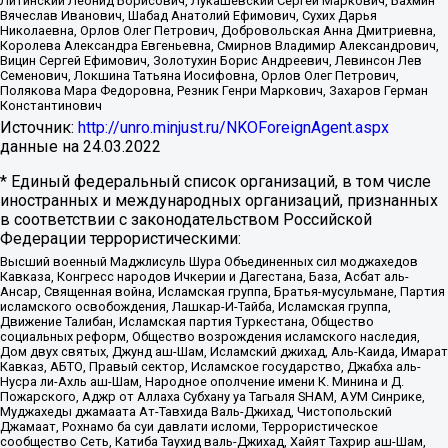
Литинский Леонид Борисович, Лукашевский Сергей Маркович, Бахмин
Вячеслав Иванович, Шабад Анатолий Ефимович, Сухих Дарья
Николаевна, Орлов Олег Петрович, Добровольская Анна Дмитриевна,
Королева Александра Евгеньевна, Смирнов Владимир Александрович,
Вицин Сергей Ефимович, Золотухин Борис Андреевич, Левинсон Лев
Семенович, Локшина Татьяна Иосифовна, Орлов Олег Петрович,
Полякова Мара Федоровна, Резник Генри Маркович, Захаров Герман
Константинович
Источник:
http://unro.minjust.ru/NKOForeignAgent.aspx
данные на
24.03.2022
* Единый федеральный список организаций, в том числе
иностранных и международных организаций, признанных
в соответствии с законодательством Российской
Федерации террористическими:
Высший военный Маджлисуль Шура Объединенных сил моджахедов
Кавказа, Конгресс народов Ичкерии и Дагестана, База, Асбат аль-
Ансар, Священная война, Исламская группа, Братья-мусульмане, Партия
исламского освобождения, Лашкар-И-Тайба, Исламская группа,
Движение Талибан, Исламская партия Туркестана, Общество
социальных реформ, Общество возрождения исламского наследия,
Дом двух святых, Джунд аш-Шам, Исламский джихад, Аль-Каида, Имарат
Кавказ, АБТО, Правый сектор, Исламское государство, Джабха аль-
Нусра ли-Ахль аш-Шам, Народное ополчение имени К. Минина и Д.
Пожарского, Аджр от Аллаха Субхану уа Тагьаля SHAM, АУМ Синрике,
Муджахеды джамаата Ат-Тавхида Валь-Джихад, Чистопольский
Джамаат, Рохнамо ба суи давлати исломи, Террористическое
сообщество Сеть, Катиба Таухид валь-Джихад, Хайят Тахрир аш-Шам,