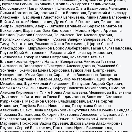
Дзугкоева Регина Николаевна, Кривенко Сергей Владимирович,
Милославский Павел Юрьевич, Шнырова Ольга Вадимовна, Чанышева
Лилия Айратовна, Сидорович Ольга Борисовна, Туровский Александр
Алексеевич, Васильева Анастасия Евгеньевна, Ривина Анна Валерьевна,
Бойко Анатолий Николаевич, Дугин Сергей Георгиевич, Пивоваров
Андрей Сергеевич, Аверин Виталий Евгеньевич, Барахоев Магомед
Бекханович, Шарипков Олег Викторович, Мошель Ирина Ароновна,
Шведов Григорий Сергеевич, Пономарев Лев Александрович,
Каргалицкий Борис Юльевич, Созаев Валерий Валерьевич, Исламов
Тимур Рифгатович, Романова Ольга Евгеньевна, Щаров Сергей
Алексадрович, Цирульников Борис Альбертович, Гасан Ольга Павловна,
Паутов Юрий Анатольевич, Верховский Александр Маркович,
Пислакова-Паркер Марина Петровна, Кочеткова Татьяна
Владимировна, Чуркина Наталья Валерьевна, Акимова Татьяна
Николаевна, Золотарева Екатерина Александровна, Рачинский Ян
Збигневич, Жемкова Елена Борисовна, Гудков Лев Дмитриевич,
Илларионова Юлия Юрьевна, Саранг Анна Васильевна, Захарова
Светлана Сергеевна, Аверин Владимир Анатольевич, Щур Татьяна
Михайловна, Щур Николай Алексеевич, Блинушов Андрей Юрьевич,
Мосин Алексей Геннадьевич, Гефтер Валентин Михайлович, Симонов
Алексей Кириллович, Флиге Ирина Анатольевна, Мельникова Валентина
Дмитриевна, Вититинова Елена Владимировна, Баженова Светлана
Куприяновна, Максимов Сергей Владимирович, Беляев Сергей
Иванович, Голубева Елена Николаевна, Ганнушкина Светлана
Алексеевна, Закс Елена Владимировна, Буртина Елена Юрьевна, Гендель
Людмила Залмановна, Кокорина Екатерина Алексеевна, Шуманов Илья
Вячеславович, Арапова Галина Юрьевна, Свечников Анатолий
Мариевич, Прохоров Вадим Юрьевич, Шахова Елена Владимировна,
Подузов Сергей Васильевич, Протасова Ирина Вячеславовна,