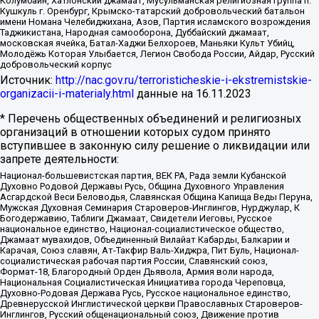
Колумбайн, Хатлонский джамаат, Мусульманская религиозная группа п.
Кушкуль г. Оренбург, Крымско-татарский добровольческий батальон
имени Номана Челебиджихана, Азов, Партия исламского возрождения
Таджикистана, Народная самооборона, Дуббайский джамаат,
московская ячейка, Батал-Хаджи Белхороев, Маньяки Культ Убийц,
Молодёжь Которая Улыбается, Легион Свобода России, Айдар, Русский
добровольческий корпус
Источник:
http://nac.gov.ru/terroristicheskie-i-ekstremistskie-
organizacii-i-materialy.html
данные на
16.11.2023
* Перечень общественных объединений и религиозных
организаций в отношении которых судом принято
вступившее в законную силу решение о ликвидации или
запрете деятельности:
Национал-большевистская партия, ВЕК РА, Рада земли Кубанской
Духовно Родовой Державы Русь, Община Духовного Управления
Асгардской Веси Беловодья, Славянская Община Капища Веды Перуна,
Мужская Духовная Семинария Староверов-Инглингов, Нурджулар, К
Богодержавию, Таблиги Джамаат, Свидетели Иеговы, Русское
национальное единство, Национал-социалистическое общество,
Джамаат мувахидов, Объединенный Вилайат Кабарды, Балкарии и
Карачая, Союз славян, Ат-Такфир Валь-Хиджра, Пит Буль, Национал-
социалистическая рабочая партия России, Славянский союз,
Формат-18, Благородный Орден Дьявола, Армия воли народа,
Национальная Социалистическая Инициатива города Череповца,
Духовно-Родовая Держава Русь, Русское национальное единство,
Древнерусской Инглистической церкви Православных Староверов-
Инглингов, Русский общенациональный союз, Движение против