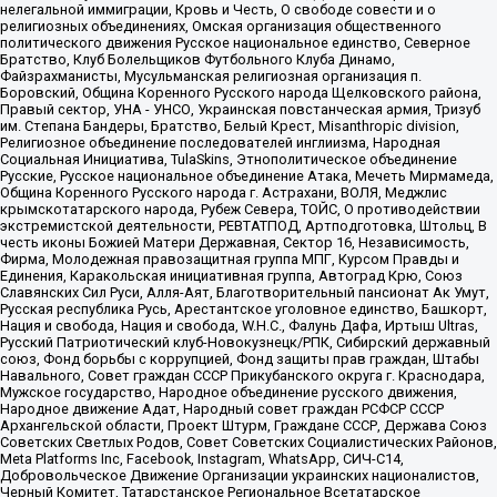
нелегальной иммиграции, Кровь и Честь, О свободе совести и о
религиозных объединениях, Омская организация общественного
политического движения Русское национальное единство, Северное
Братство, Клуб Болельщиков Футбольного Клуба Динамо,
Файзрахманисты, Мусульманская религиозная организация п.
Боровский, Община Коренного Русского народа Щелковского района,
Правый сектор, УНА - УНСО, Украинская повстанческая армия, Тризуб
им. Степана Бандеры, Братство, Белый Крест, Misanthropic division,
Религиозное объединение последователей инглиизма, Народная
Социальная Инициатива, TulaSkins, Этнополитическое объединение
Русские, Русское национальное объединение Атака, Мечеть Мирмамеда,
Община Коренного Русского народа г. Астрахани, ВОЛЯ, Меджлис
крымскотатарского народа, Рубеж Севера, ТОЙС, О противодействии
экстремистской деятельности, РЕВТАТПОД, Артподготовка, Штольц, В
честь иконы Божией Матери Державная, Сектор 16, Независимость,
Фирма, Молодежная правозащитная группа МПГ, Курсом Правды и
Единения, Каракольская инициативная группа, Автоград Крю, Союз
Славянских Сил Руси, Алля-Аят, Благотворительный пансионат Ак Умут,
Русская республика Русь, Арестантское уголовное единство, Башкорт,
Нация и свобода, Нация и свобода, W.H.С., Фалунь Дафа, Иртыш Ultras,
Русский Патриотический клуб-Новокузнецк/РПК, Сибирский державный
союз, Фонд борьбы с коррупцией, Фонд защиты прав граждан, Штабы
Навального, Совет граждан СССР Прикубанского округа г. Краснодара,
Мужское государство, Народное объединение русского движения,
Народное движение Адат, Народный совет граждан РСФСР СССР
Архангельской области, Проект Штурм, Граждане СССР, Держава Союз
Советских Светлых Родов, Совет Советских Социалистических Районов,
Meta Platforms Inc, Facebook, Instagram, WhatsApp, СИЧ-С14,
Добровольческое Движение Организации украинских националистов,
Черный Комитет, Татарстанское Региональное Всетатарское