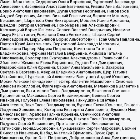
Лилия Айратовна, Сидорович Ольга Борисовна, Туровский Александр
Алексеевич, Васильева Анастасия Евгеньевна, Ривина Анна Валерьевна,
Бойко Анатолий Николаевич, Дугин Сергей Георгиевич, Пивоваров
Андрей Сергеевич, Аверин Виталий Евгеньевич, Барахоев Магомед
Бекханович, Шарипков Олег Викторович, Мошель Ирина Ароновна,
Шведов Григорий Сергеевич, Пономарев Лев Александрович,
Каргалицкий Борис Юльевич, Созаев Валерий Валерьевич, Исламов
Тимур Рифгатович, Романова Ольга Евгеньевна, Щаров Сергей
Алексадрович, Цирульников Борис Альбертович, Гасан Ольга Павловна,
Паутов Юрий Анатольевич, Верховский Александр Маркович,
Пислакова-Паркер Марина Петровна, Кочеткова Татьяна
Владимировна, Чуркина Наталья Валерьевна, Акимова Татьяна
Николаевна, Золотарева Екатерина Александровна, Рачинский Ян
Збигневич, Жемкова Елена Борисовна, Гудков Лев Дмитриевич,
Илларионова Юлия Юрьевна, Саранг Анна Васильевна, Захарова
Светлана Сергеевна, Аверин Владимир Анатольевич, Щур Татьяна
Михайловна, Щур Николай Алексеевич, Блинушов Андрей Юрьевич,
Мосин Алексей Геннадьевич, Гефтер Валентин Михайлович, Симонов
Алексей Кириллович, Флиге Ирина Анатольевна, Мельникова Валентина
Дмитриевна, Вититинова Елена Владимировна, Баженова Светлана
Куприяновна, Максимов Сергей Владимирович, Беляев Сергей
Иванович, Голубева Елена Николаевна, Ганнушкина Светлана
Алексеевна, Закс Елена Владимировна, Буртина Елена Юрьевна, Гендель
Людмила Залмановна, Кокорина Екатерина Алексеевна, Шуманов Илья
Вячеславович, Арапова Галина Юрьевна, Свечников Анатолий
Мариевич, Прохоров Вадим Юрьевич, Шахова Елена Владимировна,
Подузов Сергей Васильевич, Протасова Ирина Вячеславовна,
Литинский Леонид Борисович, Лукашевский Сергей Маркович, Бахмин
Вячеслав Иванович, Шабад Анатолий Ефимович, Сухих Дарья
Николаевна, Орлов Олег Петрович, Добровольская Анна Дмитриевна,