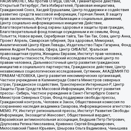
НАСИЛИЮ.НЕТ, Мы против СПИДа, СВЕЧА, Гуманитарное действие,
Открытый Петербург, Лига Избирателей, Правовая инициатива,
Гражданский Союз, Хасдей Ерушалаим, Центр поддержки и содействия
развитию средств массовой информации, Горячая Линия, В защиту
прав заключенных, Институт глобализации и социальных движений,
Центр социально-информационных инициатив Действие,
Благотворительный фонд охраны здоровья и защиты прав граждан,
Благотворительный фонд помощи осужденным и их семьям, Фонд
Тольятти, Новое время, Серебряная тайга, Так-Так-Так, Сова, центр Анна,
Проект Апрель, Самарская губерния, Эра здоровья, Мемориал,
Аналитический Центр Юрия Левады, Издательство Парк Гагарина, Фонд
имени Андрея Рылькова, Сфера, Центр СИБАЛЬТ, Уральская
правозащитная группа, Женщины Евразии, Институт прав человека,
Фонд защиты гласности, Российский исследовательский центр по
правам человека, Дальневосточный центр развития гражданских
инициатив и социального партнерства, Гражданское действие, Центр
независимых социологических исследований, Сутяжник, АКАДЕМИЯ ПО
ПРАВАМ ЧЕЛОВЕКА, Центр развития некоммерческих организаций,
Частное учреждение в Калининграде Совета Министров северных
стран, Гражданское содействие, Трансперенси Интернешнл-Р, Центр
Защиты Прав Средств Массовой Информации, Институт развития
прессы - Сибирь, Частное учреждение в Санкт-Петербурге Совета
Министров Северных Стран, Фонд поддержки свободы прессы,
Гражданский контроль, Человек и Закон, Общественная комиссия по
сохранению наследия академика Сахарова, Информационное агентство
МЕМО. РУ, Институт региональной прессы, Институт Развития Свободы
Информации, Экозащита!-Женсовет, Общественный вердикт,
Евразийская антимонопольная ассоциация, Бедушев Петр Петрович,
Дзугкоева Регина Николаевна, Кривенко Сергей Владимирович,
Милославский Павел Юрьевич, Шнырова Ольга Вадимовна, Чанышева