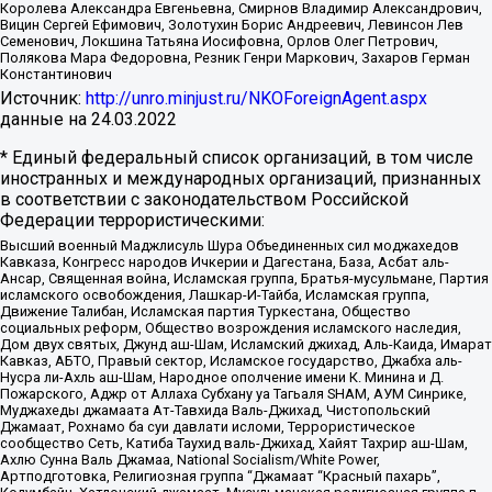
Королева Александра Евгеньевна, Смирнов Владимир Александрович,
Вицин Сергей Ефимович, Золотухин Борис Андреевич, Левинсон Лев
Семенович, Локшина Татьяна Иосифовна, Орлов Олег Петрович,
Полякова Мара Федоровна, Резник Генри Маркович, Захаров Герман
Константинович
Источник:
http://unro.minjust.ru/NKOForeignAgent.aspx
данные на
24.03.2022
* Единый федеральный список организаций, в том числе
иностранных и международных организаций, признанных
в соответствии с законодательством Российской
Федерации террористическими:
Высший военный Маджлисуль Шура Объединенных сил моджахедов
Кавказа, Конгресс народов Ичкерии и Дагестана, База, Асбат аль-
Ансар, Священная война, Исламская группа, Братья-мусульмане, Партия
исламского освобождения, Лашкар-И-Тайба, Исламская группа,
Движение Талибан, Исламская партия Туркестана, Общество
социальных реформ, Общество возрождения исламского наследия,
Дом двух святых, Джунд аш-Шам, Исламский джихад, Аль-Каида, Имарат
Кавказ, АБТО, Правый сектор, Исламское государство, Джабха аль-
Нусра ли-Ахль аш-Шам, Народное ополчение имени К. Минина и Д.
Пожарского, Аджр от Аллаха Субхану уа Тагьаля SHAM, АУМ Синрике,
Муджахеды джамаата Ат-Тавхида Валь-Джихад, Чистопольский
Джамаат, Рохнамо ба суи давлати исломи, Террористическое
сообщество Сеть, Катиба Таухид валь-Джихад, Хайят Тахрир аш-Шам,
Ахлю Сунна Валь Джамаа, National Socialism/White Power,
Артподготовка, Религиозная группа “Джамаат “Красный пахарь”,