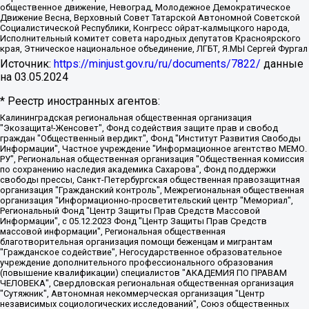
общественное движение, Невоград, Молодежное Демократическое
Движение Весна, Верховный Совет Татарской Автономной Советской
Социалистической Республики, Конгресс ойрат-калмыцкого народа,
Исполнительный комитет совета народных депутатов Красноярского
края, Этническое национальное объединение, ЛГБТ, Я.МЫ Сергей Фургал
Источник:
https://minjust.gov.ru/ru/documents/7822/
данные
на
03.05.2024
* Реестр иностранных агентов:
Калининградская региональная общественная организация "Экозащита!-Женсовет", Фонд содействия защите прав и свобод граждан "Общественный вердикт", Фонд "Институт Развития Свободы Информации", Частное учреждение "Информационное агентство МЕМО. РУ", Региональная общественная организация "Общественная комиссия по сохранению наследия академика Сахарова", Фонд поддержки свободы прессы, Санкт-Петербургская общественная правозащитная организация "Гражданский контроль", Межрегиональная общественная организация "Информационно-просветительский центр "Мемориал", Региональный Фонд "Центр Защиты Прав Средств Массовой Информации", с 05.12.2023 Фонд "Центр Защиты Прав Средств массовой информации", Региональная общественная благотворительная организация помощи беженцам и мигрантам "Гражданское содействие", Негосударственное образовательное учреждение дополнительного профессионального образования (повышение квалификации) специалистов "АКАДЕМИЯ ПО ПРАВАМ ЧЕЛОВЕКА", Свердловская региональная общественная организация "Сутяжник", Автономная некоммерческая организация "Центр независимых социологических исследований", Союз общественных объединений "Российский исследовательский центр по правам человека", Региональное общественное учреждение научно-информационный центр "МЕМОРИАЛ", Некоммерческая организация "Фонд защиты гласности", Автономная некоммерческая организация "Институт прав человека", Городская общественная организация "Екатеринбургское общество "МЕМОРИАЛ", Городская общественная организация "Рязанское историко-просветительское и правозащитное общество "Мемориал" (Рязанский Мемориал), Челябинский региональный орган общественной самодеятельности – женское общественное объединение "Женщины Евразии", Челябинский региональный орган общественной самодеятельности "Уральская правозащитная группа", Фонд содействия защите здоровья и социальной справедливости имени Андрея Рылькова, Автономная Некоммерческая Организация "Аналитический Центр Юрия Левады", Автономная некоммерческая организация социальной поддержки населения "Проект Апрель", Региональная общественная организация помощи женщинам и детям, находящимся в кризисной ситуации "Информационно-методический центр "Анна", Фонд содействия развитию массовых коммуникаций и правовому просвещению "Так-так-Так", Фонд содействия устойчивому развитию "Серебряная тайга", Свердловский региональный общественный фонд социальных проектов "Новое время", "Idel.Реалии", Кавказ.Реалии, Крым.Реалии, Телеканал Настоящее Время, Татаро-башкирская служба Радио Свобода (Azatliq Radiosi), Радио Свободная Европа/Радио Свобода (PCE/PC), "Сибирь.Реалии", "Фактограф", Благотворительный фонд помощи осужденным и их семьям, Автономная некоммерческая организация "Институт глобализации и социальных движений", Фонд "В защиту прав заключенных", Частное учреждение "Центр поддержки и содействия развитию средств массовой информации", Пензенский региональный общественный благотворительный фонд "Гражданский союз", "Север.Реалии", Некоммерческая организация Фонд "Правовая инициатива", Общество с ограниченной ответственностью "Радио Свободная Европа/Радио Свобода", Чешское информационное агентство "MEDIUM-ORIENT", Красноярская региональная общественная организация "Мы против СПИДа", Камалягин Денис Николаевич, Маркелов Сергей Евгеньевич, Пономарев Лев Александрович, Савицкая Людмила Алексеевна, Автономная некоммерческая организация "Центр по работе с проблемой насилия "НАСИЛИЮ.НЕТ", Межрегиональный профессиональный союз работников здравоохранения "Альянс врачей", Юридическое лицо, зарегистрированное в Латвийской Республике, SIA "Medusa Project" (регистрационный номер 40103797863, дата регистрации 10.06.2014), Некоммерческая организация "Фонд по борьбе с коррупцией", Автономная некоммерческая организация "Институт права и публичной политики", Баданин Роман Сергеевич, Гликин Максим Александрович, Железнова Мария Михайловна, Лукьянова Юлия Сергеевна, Маетная Елизавета Витальевна, Маняхин Петр Борисович, Чуракова Ольга Владимировна, Ярош Юлия Петровна, Юридическое лицо "The Insider SIA", зарегистрированное в Риге, Латвийская Республика (дата регистрации 26.06.2015), являющееся администратором доменного имени интернет-издания "The Insider SIA", https://theins.ru, Постернак Алексей Евгеньевич, Рубин Михаил Аркадьевич, Анин Роман Александрович, Юридическое лицо Istories fonds, зарегистрированное в Латвийской Республике (регистрационный номер 50008295751, дата регистрации 24.02.2020), Великовский Дмитрий Александрович, Долинина Ирина Николаевна, Мароховская Алеся Алексеевна, Шлейнов Роман Юрьевич, Шмагун Олеся Валентиновна, Общество с ограниченной ответственностью "Альтаир 2021", Общество с ограниченной ответственностью "Вега 2021", Общество с ограниченной ответственностью "Главный редактор 2021", Общество с ограниченной ответственностью "Ромашки монолит", Важенков Артем Валерьевич, Ивановская областная общественная организация "Центр гендерных исследований", Гурман Юрий Альбертович, Медиапроект "ОВД-Инфо", Егоров Владимир Владимирович, Жилинский Владимир Александрович, Общество с ограниченной ответственностью "ЗП", Иванова София Юрьевна, Карезина Инна Павловна, Кильтау Екатерина Викторовна, Петров Алексей Викторович, Пискунов Сергей Евгеньевич, Смирнов Сергей Сергеевич, Тихонов Михаил Сергеевич, Общество с ограниченной ответственностью "ЖУРНАЛИСТ-ИНОСТРАННЫЙ АГЕНТ", Арапова Галина Юрьевна, Вольтская Татьяна Анатольевна, Американская компания "Mason G.E.S. Anonymous Foundation" (США), являющаяся владельцем интернет-издания https://mnews.world/, Компания "Stichting Bellingcat", зарегистрированная в Нидерландах (дата регистрации 11.07.2018), Захаров Андрей Вячеславович, Клепиковская Екатерина Дмитриевна, Общество с ограниченной ответственностью "МЕМО", Перл Роман Александрович, Симонов Евгений Алексеевич, Соловьева Елена Анатольевна, Сотников Даниил Владимирович, Сурначева Елизавета Дмитриевна, Автономная некоммерческая организация по защите прав человека и информированию населения "Якутия – Наше Мнение", Общество с ограниченной ответственностью "Москоу диджитал медиа", с 26.01.2023 Общество с ограниченной ответственностью "Чайка Белые сады", Ветошкина Валерия Валерьевна, Заговора Максим Александрович, Межрегиональное общественное движение "Российская ЛГБТ - сеть", Оленичев Максим Владимирович, Павлов Иван Юрьевич, Скворцова Елена Сергеевна, Общество с ограниченной ответственностью "Как бы инагент", Кочетков Игорь Викторович, Общество с ограниченной ответственностью "Честные выборы", Еланчик Олег Александрович, Общество с ограниченной ответственностью "Нобелевский призыв", Гималова Регина Эмилевна, Григорьев Андрей Валерьевич, Григорьева Алина Александровна, Ассоциация по содействию защите прав призывников, альтернативнослужащих и военнослужащих "Правозащитная группа "Гражданин.Армия.Право", Хисамова Регина Фаритовна, Автономная некоммерческая организация по реализации социально-правовых программ "Лилит", Дальневосточное общественное движение "Маяк", Санкт-Петербургская ЛГБТ-инициативная группа "Выход", Инициативная группа ЛГБТ+ "Реверс", Алексеев Андрей Викторович, Бекбулатова Таисия Львовна, Беляев Иван Михайлович, Владыкина Елена Сергеевна, Гельман Марат Александрович, Никульшина Вероника Юрьевна, Толоконникова Надежда Андреевна, Шендерович Виктор Анатольевич, Общество с ограниченной ответственностью "Данное сообщение", Общество с ограниченной ответственностью Издательский дом "Новая глава", Айнбиндер Александра Александровна, Московский комьюнити-центр для ЛГБТ+инициатив, Благотворительный фонд развития филантропии, Deutsche Welle (Германия, Kurt-Schumacher-Strasse 3, 53113 Bonn), Борзунова Мария Михайловна, Воробьев Виктор Викторович, Голубева Анна Львовна, Константинова Алла Михайловна, Малкова Ирина Владимировна, Мурадов Мурад Абдулгалимович, Осетинская Елизавета Николаевна, Понасенков Евгений Николаевич, Ганапольский Матвей Юрьевич, Киселев Евгений Алексеевич, Борухович Ирина Григорьевна, Дремин Иван Тимофеевич, Дубровский Дмитрий Викторович, Красноярская региональная общественная организация поддержки и развития альтернативных образовательных технологий и межкультурных коммуникаций "ИНТЕРРА", Маяковская Екатерина Алексеевна, Фейгин Марк Захарович, Филимонов Андрей Викторович, Дзугкоева Регина Николаевна, Доброхотов Роман Александрович, Дудь Юрий Александрович, Елкин Сергей Владимирович, Кругликов Кирилл Игоревич, Сабунаева Мария Леонидовна, Семенов Алексей Владимирович, Шаинян Карен Багратович, Шульман Екатерина Михайловна, Асафьев Артур Валерьевич, Вахштайн Виктор Семенович, Венедиктов Алексей Алексеевич, Лушникова Екатерина Евгеньевна, Волков Леонид Михайлович, Невзоров Александр Глебович, Пархоменко Сергей Борисович, Сироткин Ярослав Николаевич, Кара-Мурза Владимир Владимирович, Баранова Наталья Владимировна, Гозман Леонид Яковлевич, Кагарлицкий Борис Юльевич, Климарев Михаил Валерьевич, Милов Владимир Станиславович, Автономная некоммерческая организация Краснодарский центр современного искусства "Типография", Моргенштерн Алишер Тагирович, Соболь Любовь Эдуардовна, Общество с ограниченной ответственностью "ЛИЗА НОРМ", Каспаров Гарри Кимович, Ходорковский Михаил Борисович, Общество с ограниченной ответственностью "Апрельские тезисы", Данилович Ирина Брониславовна, Кашин Олег Владимирович, Петров Николай Владимирович, Пивоваров Алексей Владимирович, Соколов Михаил Владимирович, Цветкова Юлия Владимировна, Чичваркин Евгений Александрович, Комитет против пыток/Команда против пыток, Общество с ограниченной ответственностью "Первый научный", Общество с ограниченной ответственностью "Вертолет и ко", Белоцерковская Вероника Борисовна, Кац Максим Евгеньевич, Лазарева Татьяна Юрьевна, Шаведдинов Руслан Табризович, Яшин Илья Валерьевич, Общество с ограниченной ответственностью "Иноагент ААВ", Алешковский Дмитрий Петрович, Альбац Евгения Марковна, Быков Дмитрий Львович, Галямина Юлия Евгеньевна, Лойко Сергей Леонидович, Мартынов Кирилл Константинович, Медведев Сергей Александрович, Крашенинников Федор Геннадиевич, Гордеева Катерина Вл