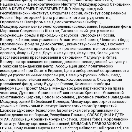
Национальный Демократический Институт Международных Отношений,
MEDIA DEVELOPMENT INVESTMENT FUND, Международный
Республиканский Институт, Открытая Россия, Институт современной
России, Черноморский фонд регионального сотрудничества,
Европейская Платформа за Демократические Выборы,
Международный центр электоральных исследований, Германский фонд
Маршалла Соединенных Штатов, Тихоокеанский центр защиты
окружающей среды и природных ресурсов, Свободная Россия,
Всемирный конгресс украинцев, Атлантический совет, Человек в беде,
Европейский фонд за демократию, Джеймстаунский фонд, Прожект
Хармони, Родники дракона, Врачи против насильственного извлечения
органов, Фалунь Дафа, Друзья Фалуньгун, Фалуньгун, Коалиция по
расследованию преследования в отношении Фалуньгун в Китае,
Всемирная организация по расследованию преследований Фалуньгун,
Пражский гражданский центр, Ассоциация школ политических
исследований при Совете Европы, Центр либеральной современности,
Форум русскоязычных европейцев, Немецко-русский обмен, Бард
колледж, Европейский выбор, Фонд Ходорковского, Оксфордский
российский фонд, Фонд Будущее России, Компания свободы
информации, Проект Медиа, Международное партнерство за права
человека, Духовное Управление Евангельских Христиан Украинской
Христианской Церкви, Новое Поколение, Духовное Учебное Заведение
Международный Библейский Колледж, Международное христианское
движение, Всемирный Институт Саентологических Предприятий,
Церковь Духовной Технологии, Европейская сеть организаций по
наблюдению за выборами, Республика Польша, СВОБОДНЫЙ ИДЕЛЬ-
УРАЛ, Ассоциация развития журналистики, IStories fonds, Королевский
Институт Международных Отношений, КРИМСЬКА ПРАВОЗАХИСНА
ГРУПА, Фонд имени Генриха Бёлля, Stichting Bellingcat, Bellingcat Ltd, The