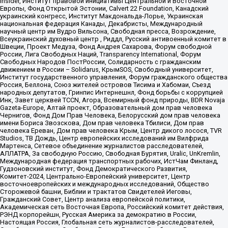
Insider, Институт правовой инициативы Центральной и Восточной
Европы, Фонд Открытой Эстонии, Calvert 22 Foundation, Канадский
украинский конгресс, Институт Макдональда-Лорье, Украинская
национальная федерация Канады, Декабристы, Международный
научный центр им Вудро Вильсона, Свободная пресса, Возрождение,
Всеукраинский духовный центр , Риддл, Русский антивоенный комитет в
Швеции, Проект Медуза, Фонд Андрея Сахарова, Форум свободной
России, Лига Свободных Наций, Transparеncy International, Форум
Свободных Народов ПостРоссии, Солидарность с гражданским
движением в России – Solidarus, КрымSOS, Свободный университет,
Институт государственного управления, Форум гражданского общества
Россия, Беллона, Союз жителей островов Тисима и Хабомаи, Съезд
народных депутатов, Гринпис Интернешнл, Фонд борьбы с коррупцией
Инк, Завет церквей TCCN, Агора, Всемирный фонд природы, BDR Novaja
Gazeta-Europe, Алтай проект, Образовательный дом прав человека
Чернигов, Фонд Дом Прав Человека, Белорусский дом прав человека
имени Бориса Звозскова, Дом прав человека Тбилиси, Дом прав
человека Ереван, Дом прав человека Крым, Центр дикого лосося, TVR
Studios, ТВ Дождь, Центр европейских исследований им Вилфрида
Мартенса, Сетевое объединение журналистов расследователей,
АЛЛАТРА, За свободную Россию, Свободная Бурятия, Uralic, UnKremlin,
Международная федерация транспортных рабочих, ИстЧам Финланд,
Гудзоновский институт, Фонд Демократического Развития,
Комитет-2024, Центрально-Европейский университет, Центр
восточноевропейских и международных исследований, Общество
Сторожевой башни, Библии и трактатов Свидетелей Иеговы,
Гражданский Совет, Центр анализа европейской политики,
Академическая сеть Восточная Европа, Российский комитет действия,
РЭНД корпорейшн, Русская Америка за демократию в России,
Настоящая Россия, Глобальная сеть журналистов-расследователей,