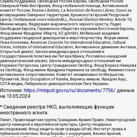
Служба поддержки, Свободная Россия Берлин, Свободная Россия
Северный Рейн-Вестфалия, Фонд глобальной помощи, Антивоенный
комитет России, Russie-Libertes, La Asocicion de Rusos Libres, Союз за
возвращение Северных территорий, Крымскотатарский Ресурсный
Центр, Глобальный союз IndustriALL, Russian Election Monitor, Article 19,
Мнение медиа, Федерация анархического черного креста, Радио
Свободная Европа, Германское общество изучения Восточной Европы,
Фонд имени Фридриха Эберта, XZ gGmbH, Мобильная академия
поддержки гендерной демократии и миротворчества, Форум имени
Льва Копелева, American Councils for International Education, Cultural
Vistas, Institute of International Education, Антивоенное движение Антальи,
Открытый диалог, Школа международных отношений и
государственной политики им Питера Мунка, Российско-канадский
демократический альянс, Школа международных отношений им
Нормана Патерсона, Центр Гражданских Свобод, Фонд Бориса Немцова
за Свободу, Фонд имени Фридриха Науманна за свободу, Феминистское
антивоенное сопротивление, Комитет независимости Ингушетии,
Прометей, Stop Occupation of Karelia, Вернись живым, Фридом Хаус,
СОТА медиа, Либерально-демократическая Лига Украины
Источник:
https://minjust.gov.ru/ru/documents/7756/
данные
на
13.05.2024
* Сведения реестра НКО, выполняющих функции
иностранного агента:
Лилит, Правозащитная группа Гражданин.Армия.Право, Нижегородский
центр немецкой и европейской культуры, Центр гендерных
исследований, Фонд защиты прав граждан Штаб, Институт права и
публичной политики, Фонд борьбы с коррупцией, Альянс врачей,