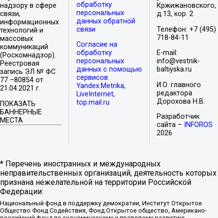
обработку
надзору в сфере
Кржижановского,
персональных
связи,
д.13, кор. 2
данных обратной
информационных
связи
Телефон: +7 (495)
технологий и
718-84-11
массовых
Согласие на
коммуникаций
обработку
E-mail:
(Роскомнадзор).
персональных
info@vestnik-
Реестровая
данных с помощью
baltiyska.ru
запись ЭЛ № ФС
сервисов
77 –80854 от
И.О. главного
Yandex.Metrika,
21.04.2021 г.
редактора
LiveInternet,
Дорохова Н.В.
top.mail.ru
ПОКАЗАТЬ
БАННЕРНЫЕ
Разработчик
МЕСТА
сайта –
INFOROS
2026
* Перечень иностранных и международных
неправительственных организаций, деятельность которых
признана нежелательной на территории Российской
Федерации:
Национальный фонд в поддержку демократии, Институт Открытое
Общество Фонд Содействия, Фонд Открытое общество, Американо-
российский фонд по экономическому и правовому развитию,