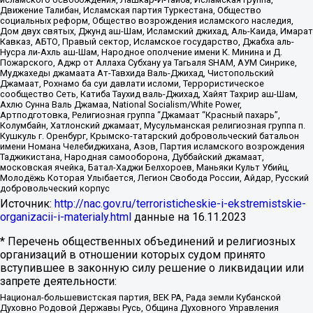
Движение Талибан, Исламская партия Туркестана, Общество
социальных реформ, Общество возрождения исламского наследия,
Дом двух святых, Джунд аш-Шам, Исламский джихад, Аль-Каида, Имарат
Кавказ, АБТО, Правый сектор, Исламское государство, Джабха аль-
Нусра ли-Ахль аш-Шам, Народное ополчение имени К. Минина и Д.
Пожарского, Аджр от Аллаха Субхану уа Тагьаля SHAM, АУМ Синрике,
Муджахеды джамаата Ат-Тавхида Валь-Джихад, Чистопольский
Джамаат, Рохнамо ба суи давлати исломи, Террористическое
сообщество Сеть, Катиба Таухид валь-Джихад, Хайят Тахрир аш-Шам,
Ахлю Сунна Валь Джамаа, National Socialism/White Power,
Артподготовка, Религиозная группа “Джамаат “Красный пахарь”,
Колумбайн, Хатлонский джамаат, Мусульманская религиозная группа п.
Кушкуль г. Оренбург, Крымско-татарский добровольческий батальон
имени Номана Челебиджихана, Азов, Партия исламского возрождения
Таджикистана, Народная самооборона, Дуббайский джамаат,
московская ячейка, Батал-Хаджи Белхороев, Маньяки Культ Убийц,
Молодёжь Которая Улыбается, Легион Свобода России, Айдар, Русский
добровольческий корпус
Источник:
http://nac.gov.ru/terroristicheskie-i-ekstremistskie-
organizacii-i-materialy.html
данные на
16.11.2023
* Перечень общественных объединений и религиозных
организаций в отношении которых судом принято
вступившее в законную силу решение о ликвидации или
запрете деятельности:
Национал-большевистская партия, ВЕК РА, Рада земли Кубанской
Духовно Родовой Державы Русь, Община Духовного Управления