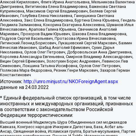
Алексей Кириллович, Флиге Ирина Анатольевна, Мельникова Валентина
Дмитриевна, Вититинова Елена Владимировна, Баженова Светлана
Куприяновна, Максимов Сергей Владимирович, Беляев Сергей
Иванович, Голубева Елена Николаевна, Ганнушкина Светлана
Алексеевна, Закс Елена Владимировна, Буртина Елена Юрьевна, Гендель
Людмила Залмановна, Кокорина Екатерина Алексеевна, Шуманов Илья
Вячеславович, Арапова Галина Юрьевна, Свечников Анатолий
Мариевич, Прохоров Вадим Юрьевич, Шахова Елена Владимировна,
Подузов Сергей Васильевич, Протасова Ирина Вячеславовна,
Литинский Леонид Борисович, Лукашевский Сергей Маркович, Бахмин
Вячеслав Иванович, Шабад Анатолий Ефимович, Сухих Дарья
Николаевна, Орлов Олег Петрович, Добровольская Анна Дмитриевна,
Королева Александра Евгеньевна, Смирнов Владимир Александрович,
Вицин Сергей Ефимович, Золотухин Борис Андреевич, Левинсон Лев
Семенович, Локшина Татьяна Иосифовна, Орлов Олег Петрович,
Полякова Мара Федоровна, Резник Генри Маркович, Захаров Герман
Константинович
Источник:
http://unro.minjust.ru/NKOForeignAgent.aspx
данные на
24.03.2022
* Единый федеральный список организаций, в том числе
иностранных и международных организаций, признанных
в соответствии с законодательством Российской
Федерации террористическими:
Высший военный Маджлисуль Шура Объединенных сил моджахедов
Кавказа, Конгресс народов Ичкерии и Дагестана, База, Асбат аль-
Ансар, Священная война, Исламская группа, Братья-мусульмане, Партия
исламского освобождения, Лашкар-И-Тайба, Исламская группа,