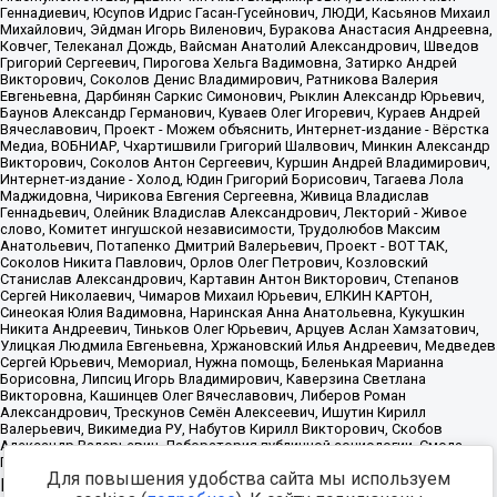
Для повышения удобства сайта мы используем
Источник:
https://minjust.gov.ru/uploaded/files/reestr-