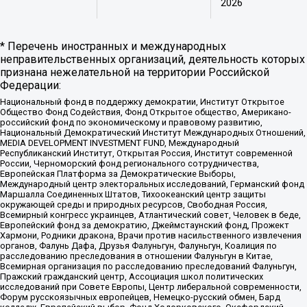
2026
* Перечень иностранных и международных
неправительственных организаций, деятельность которых
признана нежелательной на территории Российской
Федерации:
Национальный фонд в поддержку демократии, Институт Открытое
Общество Фонд Содействия, Фонд Открытое общество, Американо-
российский фонд по экономическому и правовому развитию,
Национальный Демократический Институт Международных Отношений,
MEDIA DEVELOPMENT INVESTMENT FUND, Международный
Республиканский Институт, Открытая Россия, Институт современной
России, Черноморский фонд регионального сотрудничества,
Европейская Платформа за Демократические Выборы,
Международный центр электоральных исследований, Германский фонд
Маршалла Соединенных Штатов, Тихоокеанский центр защиты
окружающей среды и природных ресурсов, Свободная Россия,
Всемирный конгресс украинцев, Атлантический совет, Человек в беде,
Европейский фонд за демократию, Джеймстаунский фонд, Прожект
Хармони, Родники дракона, Врачи против насильственного извлечения
органов, Фалунь Дафа, Друзья Фалуньгун, Фалуньгун, Коалиция по
расследованию преследования в отношении Фалуньгун в Китае,
Всемирная организация по расследованию преследований Фалуньгун,
Пражский гражданский центр, Ассоциация школ политических
исследований при Совете Европы, Центр либеральной современности,
Форум русскоязычных европейцев, Немецко-русский обмен, Бард