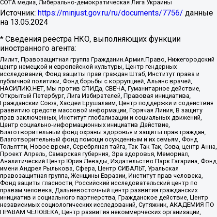
СОТА медиа, Либерально-демократическая Лига Украины
Источник:
https://minjust.gov.ru/ru/documents/7756/
данные
на
13.05.2024
* Сведения реестра НКО, выполняющих функции
иностранного агента:
Лилит, Правозащитная группа Гражданин.Армия.Право, Нижегородский
центр немецкой и европейской культуры, Центр гендерных
исследований, Фонд защиты прав граждан Штаб, Институт права и
публичной политики, Фонд борьбы с коррупцией, Альянс врачей,
НАСИЛИЮ.НЕТ, Мы против СПИДа, СВЕЧА, Гуманитарное действие,
Открытый Петербург, Лига Избирателей, Правовая инициатива,
Гражданский Союз, Хасдей Ерушалаим, Центр поддержки и содействия
развитию средств массовой информации, Горячая Линия, В защиту
прав заключенных, Институт глобализации и социальных движений,
Центр социально-информационных инициатив Действие,
Благотворительный фонд охраны здоровья и защиты прав граждан,
Благотворительный фонд помощи осужденным и их семьям, Фонд
Тольятти, Новое время, Серебряная тайга, Так-Так-Так, Сова, центр Анна,
Проект Апрель, Самарская губерния, Эра здоровья, Мемориал,
Аналитический Центр Юрия Левады, Издательство Парк Гагарина, Фонд
имени Андрея Рылькова, Сфера, Центр СИБАЛЬТ, Уральская
правозащитная группа, Женщины Евразии, Институт прав человека,
Фонд защиты гласности, Российский исследовательский центр по
правам человека, Дальневосточный центр развития гражданских
инициатив и социального партнерства, Гражданское действие, Центр
независимых социологических исследований, Сутяжник, АКАДЕМИЯ ПО
ПРАВАМ ЧЕЛОВЕКА, Центр развития некоммерческих организаций,