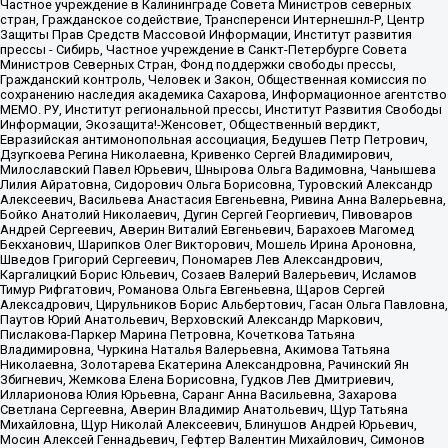
Частное учреждение в Калининграде Совета Министров северных
стран, Гражданское содействие, Трансперенси Интернешнл-Р, Центр
Защиты Прав Средств Массовой Информации, Институт развития
прессы - Сибирь, Частное учреждение в Санкт-Петербурге Совета
Министров Северных Стран, Фонд поддержки свободы прессы,
Гражданский контроль, Человек и Закон, Общественная комиссия по
сохранению наследия академика Сахарова, Информационное агентство
МЕМО. РУ, Институт региональной прессы, Институт Развития Свободы
Информации, Экозащита!-Женсовет, Общественный вердикт,
Евразийская антимонопольная ассоциация, Бедушев Петр Петрович,
Дзугкоева Регина Николаевна, Кривенко Сергей Владимирович,
Милославский Павел Юрьевич, Шнырова Ольга Вадимовна, Чанышева
Лилия Айратовна, Сидорович Ольга Борисовна, Туровский Александр
Алексеевич, Васильева Анастасия Евгеньевна, Ривина Анна Валерьевна,
Бойко Анатолий Николаевич, Дугин Сергей Георгиевич, Пивоваров
Андрей Сергеевич, Аверин Виталий Евгеньевич, Барахоев Магомед
Бекханович, Шарипков Олег Викторович, Мошель Ирина Ароновна,
Шведов Григорий Сергеевич, Пономарев Лев Александрович,
Каргалицкий Борис Юльевич, Созаев Валерий Валерьевич, Исламов
Тимур Рифгатович, Романова Ольга Евгеньевна, Щаров Сергей
Алексадрович, Цирульников Борис Альбертович, Гасан Ольга Павловна,
Паутов Юрий Анатольевич, Верховский Александр Маркович,
Пислакова-Паркер Марина Петровна, Кочеткова Татьяна
Владимировна, Чуркина Наталья Валерьевна, Акимова Татьяна
Николаевна, Золотарева Екатерина Александровна, Рачинский Ян
Збигневич, Жемкова Елена Борисовна, Гудков Лев Дмитриевич,
Илларионова Юлия Юрьевна, Саранг Анна Васильевна, Захарова
Светлана Сергеевна, Аверин Владимир Анатольевич, Щур Татьяна
Михайловна, Щур Николай Алексеевич, Блинушов Андрей Юрьевич,
Мосин Алексей Геннадьевич, Гефтер Валентин Михайлович, Симонов