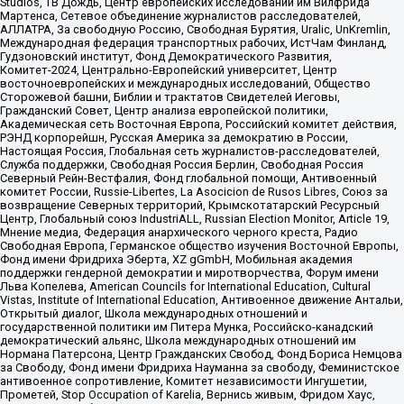
Studios, ТВ Дождь, Центр европейских исследований им Вилфрида
Мартенса, Сетевое объединение журналистов расследователей,
АЛЛАТРА, За свободную Россию, Свободная Бурятия, Uralic, UnKremlin,
Международная федерация транспортных рабочих, ИстЧам Финланд,
Гудзоновский институт, Фонд Демократического Развития,
Комитет-2024, Центрально-Европейский университет, Центр
восточноевропейских и международных исследований, Общество
Сторожевой башни, Библии и трактатов Свидетелей Иеговы,
Гражданский Совет, Центр анализа европейской политики,
Академическая сеть Восточная Европа, Российский комитет действия,
РЭНД корпорейшн, Русская Америка за демократию в России,
Настоящая Россия, Глобальная сеть журналистов-расследователей,
Служба поддержки, Свободная Россия Берлин, Свободная Россия
Северный Рейн-Вестфалия, Фонд глобальной помощи, Антивоенный
комитет России, Russie-Libertes, La Asocicion de Rusos Libres, Союз за
возвращение Северных территорий, Крымскотатарский Ресурсный
Центр, Глобальный союз IndustriALL, Russian Election Monitor, Article 19,
Мнение медиа, Федерация анархического черного креста, Радио
Свободная Европа, Германское общество изучения Восточной Европы,
Фонд имени Фридриха Эберта, XZ gGmbH, Мобильная академия
поддержки гендерной демократии и миротворчества, Форум имени
Льва Копелева, American Councils for International Education, Cultural
Vistas, Institute of International Education, Антивоенное движение Антальи,
Открытый диалог, Школа международных отношений и
государственной политики им Питера Мунка, Российско-канадский
демократический альянс, Школа международных отношений им
Нормана Патерсона, Центр Гражданских Свобод, Фонд Бориса Немцова
за Свободу, Фонд имени Фридриха Науманна за свободу, Феминистское
антивоенное сопротивление, Комитет независимости Ингушетии,
Прометей, Stop Occupation of Karelia, Вернись живым, Фридом Хаус,