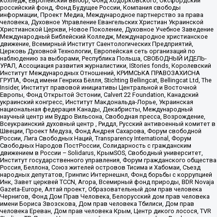
колледж, Европейский выбор, Фонд Ходорковского, Оксфордский
российский фонд, Фонд Будущее России, Компания свободы
информации, Проект Медиа, Международное партнерство за права
человека, Духовное Управление Евангельских Христиан Украинской
Христианской Церкви, Новое Поколение, Духовное Учебное Заведение
Международный Библейский Колледж, Международное христианское
движение, Всемирный Институт Саентологических Предприятий,
Церковь Духовной Технологии, Европейская сеть организаций по
наблюдению за выборами, Республика Польша, СВОБОДНЫЙ ИДЕЛЬ-
УРАЛ, Ассоциация развития журналистики, IStories fonds, Королевский
Институт Международных Отношений, КРИМСЬКА ПРАВОЗАХИСНА
ГРУПА, Фонд имени Генриха Бёлля, Stichting Bellingcat, Bellingcat Ltd, The
Insider, Институт правовой инициативы Центральной и Восточной
Европы, Фонд Открытой Эстонии, Calvert 22 Foundation, Канадский
украинский конгресс, Институт Макдональда-Лорье, Украинская
национальная федерация Канады, Декабристы, Международный
научный центр им Вудро Вильсона, Свободная пресса, Возрождение,
Всеукраинский духовный центр , Риддл, Русский антивоенный комитет в
Швеции, Проект Медуза, Фонд Андрея Сахарова, Форум свободной
России, Лига Свободных Наций, Transparеncy International, Форум
Свободных Народов ПостРоссии, Солидарность с гражданским
движением в России – Solidarus, КрымSOS, Свободный университет,
Институт государственного управления, Форум гражданского общества
Россия, Беллона, Союз жителей островов Тисима и Хабомаи, Съезд
народных депутатов, Гринпис Интернешнл, Фонд борьбы с коррупцией
Инк, Завет церквей TCCN, Агора, Всемирный фонд природы, BDR Novaja
Gazeta-Europe, Алтай проект, Образовательный дом прав человека
Чернигов, Фонд Дом Прав Человека, Белорусский дом прав человека
имени Бориса Звозскова, Дом прав человека Тбилиси, Дом прав
человека Ереван, Дом прав человека Крым, Центр дикого лосося, TVR