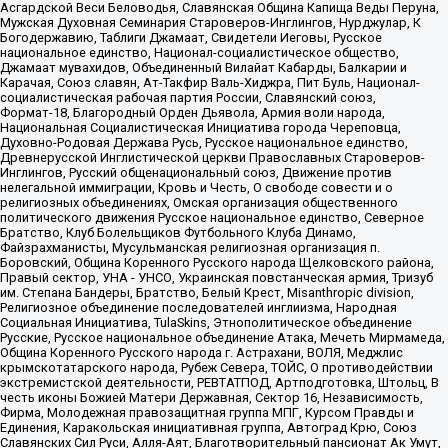
Асгардской Веси Беловодья, Славянская Община Капища Веды Перуна,
Мужская Духовная Семинария Староверов-Инглингов, Нурджулар, К
Богодержавию, Таблиги Джамаат, Свидетели Иеговы, Русское
национальное единство, Национал-социалистическое общество,
Джамаат мувахидов, Объединенный Вилайат Кабарды, Балкарии и
Карачая, Союз славян, Ат-Такфир Валь-Хиджра, Пит Буль, Национал-
социалистическая рабочая партия России, Славянский союз,
Формат-18, Благородный Орден Дьявола, Армия воли народа,
Национальная Социалистическая Инициатива города Череповца,
Духовно-Родовая Держава Русь, Русское национальное единство,
Древнерусской Инглистической церкви Православных Староверов-
Инглингов, Русский общенациональный союз, Движение против
нелегальной иммиграции, Кровь и Честь, О свободе совести и о
религиозных объединениях, Омская организация общественного
политического движения Русское национальное единство, Северное
Братство, Клуб Болельщиков Футбольного Клуба Динамо,
Файзрахманисты, Мусульманская религиозная организация п.
Боровский, Община Коренного Русского народа Щелковского района,
Правый сектор, УНА - УНСО, Украинская повстанческая армия, Тризуб
им. Степана Бандеры, Братство, Белый Крест, Misanthropic division,
Религиозное объединение последователей инглиизма, Народная
Социальная Инициатива, TulaSkins, Этнополитическое объединение
Русские, Русское национальное объединение Атака, Мечеть Мирмамеда,
Община Коренного Русского народа г. Астрахани, ВОЛЯ, Меджлис
крымскотатарского народа, Рубеж Севера, ТОЙС, О противодействии
экстремистской деятельности, РЕВТАТПОД, Артподготовка, Штольц, В
честь иконы Божией Матери Державная, Сектор 16, Независимость,
Фирма, Молодежная правозащитная группа МПГ, Курсом Правды и
Единения, Каракольская инициативная группа, Автоград Крю, Союз
Славянских Сил Руси, Алля-Аят, Благотворительный пансионат Ак Умут,