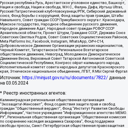
Русская республика Русь, Арестантское уголовное единство, Башкорт,
Нация и свобода, Нация и свобода, W.H.С., Фалунь Дафа, Иртыш Ultras,
Русский Патриотический клуб-Новокузнецк/РПК, Сибирский державный
союз, Фонд борьбы с коррупцией, Фонд защиты прав граждан, Штабы
Навального, Совет граждан СССР Прикубанского округа г. Краснодара,
Мужское государство, Народное объединение русского движения,
Народное движение Адат, Народный совет граждан РСФСР СССР
Архангельской области, Проект Штурм, Граждане СССР, Держава Союз
Советских Светлых Родов, Совет Советских Социалистических Районов,
Meta Platforms Inc, Facebook, Instagram, WhatsApp, СИЧ-С14,
Добровольческое Движение Организации украинских националистов,
Черный Комитет, Татарстанское Региональное Всетатарское
общественное движение, Невоград, Молодежное Демократическое
Движение Весна, Верховный Совет Татарской Автономной Советской
Социалистической Республики, Конгресс ойрат-калмыцкого народа,
Исполнительный комитет совета народных депутатов Красноярского
края, Этническое национальное объединение, ЛГБТ, Я.МЫ Сергей Фургал
Источник:
https://minjust.gov.ru/ru/documents/7822/
данные
на
03.05.2024
* Реестр иностранных агентов:
Калининградская региональная общественная организация "Экозащита!-Женсовет", Фонд содействия защите прав и свобод граждан "Общественный вердикт", Фонд "Институт Развития Свободы Информации", Частное учреждение "Информационное агентство МЕМО. РУ", Региональная общественная организация "Общественная комиссия по сохранению наследия академика Сахарова", Фонд поддержки свободы прессы, Санкт-Петербургская общественная правозащитная организация "Гражданский контроль", Межрегиональная общественная организация "Информационно-просветительский центр "Мемориал", Региональный Фонд "Центр Защиты Прав Средств Массовой Информации", с 05.12.2023 Фонд "Центр Защиты Прав Средств массовой информации", Региональная общественная благотворительная организация помощи беженцам и мигрантам "Гражданское содействие", Негосударственное образовательное учреждение дополнительного профессионального образования (повышение квалификации) специалистов "АКАДЕМИЯ ПО ПРАВАМ ЧЕЛОВЕКА", Свердловская региональная общественная организация "Сутяжник", Автономная некоммерческая организация "Центр независимых социологических исследований", Союз общественных объединений "Российский исследовательский центр по правам человека", Региональное общественное учреждение научно-информационный центр "МЕМОРИАЛ", Некоммерческая организация "Фонд защиты гласности", Автономная некоммерческая организация "Институт прав человека", Городская общественная организация "Екатеринбургское общество "МЕМОРИАЛ", Городская общественная организация "Рязанское историко-просветительское и правозащитное общество "Мемориал" (Рязанский Мемориал), Челябинский региональный орган общественной самодеятельности – женское общественное объединение "Женщины Евразии", Челябинский региональный орган общественной самодеятельности "Уральская правозащитная группа", Фонд содействия защите здоровья и социальной справедливости имени Андрея Рылькова, Автономная Некоммерческая Организация "Аналитический Центр Юрия Левады", Автономная некоммерческая организация социальной поддержки населения "Проект Апрель", Региональная общественная организация помощи женщинам и детям, находящимся в кризисной ситуации "Информационно-методический центр "Анна", Фонд содействия развитию массовых коммуникаций и правовому просвещению "Так-так-Так", Фонд содействия устойчивому развитию "Серебряная тайга", Свердловский региональный общественный фонд социальных проектов "Новое время", "Idel.Реалии", Кавказ.Реалии, Крым.Реалии, Телеканал Настоящее Время, Татаро-башкирская служба Радио Свобода (Azatliq Radiosi), Радио Свободная Европа/Радио Свобода (PCE/PC), "Сибирь.Реалии", "Фактограф", Благотворительный фонд помощи осужденным и их семьям, Автономная некоммерческая организация "Институт глобализации и социальных движений", Фонд "В защиту прав заключенных", Частное учреждение "Центр поддержки и содействия развитию средств массовой информации", Пензенский региональный общественный благотворительный фонд "Гражданский союз", "Север.Реалии", Некоммерческая организация Фонд "Правовая инициатива", Общество с ограниченной ответственностью "Радио Свободная Европа/Радио Свобода", Чешское информационное агентство "MEDIUM-ORIENT", Красноярская региональная общественная организация "Мы против СПИДа", Камалягин Денис Николаевич, Маркелов Сергей Евгеньевич, Пономарев Лев Александрович, Савицкая Людмила Алексеевна, Автономная некоммерческая организация "Центр по работе с проблемой насилия "НАСИЛИЮ.НЕТ", Межрегиональный профессиональный союз работников здравоохранения "Альянс врачей", Юридическое лицо, зарегистрированное в Латвийской Республике, SIA "Medusa Project" (регистрационный номер 40103797863, дата регистрации 10.06.2014), Некоммерческая организация "Фонд по борьбе с коррупцией", Автономная некоммерческая организация "Институт права и публичной политики", Баданин Роман Сергеевич, Гликин Максим Александрович, Железнова Мария Михайловна, Лукьянова Юлия Сергеевна, Маетная Елизавета Витальевна, Маняхин Петр Борисович, Чуракова Ольга Владимировна, Ярош Юлия Петровна, Юридическое лицо "The Insider SIA", зарегистрированное в Риге, Латвийская Республика (дата регистрации 26.06.2015), являющееся администратором доменного имени интернет-издания "The Insider SIA", https://theins.ru, Постернак Алексей Евгеньевич, Рубин Михаил Аркадьевич, Анин Роман Александрович, Юридическое лицо Istories fonds, зарегистрированное в Латвийской Республике (регистрационный номер 50008295751, дата регистрации 24.02.2020), Великовский Дмитрий Александрович, Долинина Ирина Николаевна, Мароховская Алеся Алексеевна, Шлейнов Роман Юрьевич, Шмагун Олеся Валентиновна, Общество с ограниченной ответственностью "Альтаир 2021", Общество с ограниченной ответственностью "Вега 2021", Общество с ограниченной ответственностью "Главный редактор 2021", Общество с ограниченной ответственностью "Ромашки монолит", Важенков Артем Валерьевич, Ивановская областная общественная организация "Центр гендерных исследований", Гурман Юрий Альбертович, Медиапроект "ОВД-Инфо", Егоров Владимир Владимирович, Жилинский Владимир Александрович, Общество с ограниченной ответственностью "ЗП", Иванова София Юрьевна, Карезина Инна Павловна, Кильтау Екатерина Викторовна, Петров Алексей Викторович, Пискунов Сергей Евгеньевич, Смирнов Сергей Сергеевич, Тихонов Михаил Сергеевич, Общество с ограниченной ответственностью "ЖУРНАЛИСТ-ИНОСТРАННЫЙ АГЕНТ", Арапова Галина Юрьевна, Вольтская Татьяна Анатольевна, Американская компания "Mason G.E.S. Anonymous Foundation" (США), являющаяся владельцем интернет-издания https://mnews.world/, Компания "Stichting Bellingcat", зарегистрированная в Нидерландах (дата регистрации 11.07.2018), Захаров Андрей Вячеславович, Клепиковская Екатерина Дмитриевна, Общество с ограниченной ответственностью "МЕМО", Перл Роман Александрович, Симонов Евгений Алексеевич, Соловьева Елена Анатольевна, Сотников Даниил Владимирович, Сурначева Елизавета Дмитриевна, Автономная некоммерческая организация по защите прав человека и информированию населения "Якутия – Наше Мнение", Общество с ограниченной ответственностью "Москоу диджитал медиа", с 26.01.2023 Общество с ограниченной ответственностью "Чайка Белые сады", Ветошкина Валерия Валерьевна, Заговора Максим Александрович, Межрегиональное общественное движение "Российская ЛГБТ - сеть", Оленичев Максим Владимирович, Павлов Иван Юрьевич, Скворцова Елена Сергеевна, Общество с ограниченной ответственностью "Как бы инагент", Кочетков Игорь Викторович, Общество с ограниченной ответственностью "Честные выборы", Еланчик Олег Александрович, Общество с ограниченной ответственностью "Нобелевский призыв", Гималова Регина Эмилевна, Григорьев Андрей Валерьевич, Григорьева Алина Александровна, Ассоциация по содействию защите прав призывников, альтернативнослужащих и военнослужащих "Правозащитная группа "Гражданин.Армия.Право", Хисамова Регина Фаритовна, Автономная некоммерческая организация по реализации социально-правовых программ "Лилит", Дальневосточное общественное движение "Маяк", Санкт-Петербургская ЛГБТ-инициативная группа "Выход", Инициативная группа ЛГБТ+ "Реверс", Алексеев Андрей Викторович, Бекбулатова Таисия Львовна, Беляев Иван Михайлович, Владыкина Елена Сергеевна, Гельман Марат Александрович, Никульшина Вероника Юрьевна, Толоконникова Надежда Андреевна, Шендерович Виктор Анатольевич, Общество с ограниченной ответственностью "Данное сообщение", Общество с ограниченной ответственностью Издательский дом "Новая глава", Айнбиндер Александра Александровна, Московский комьюнити-центр для ЛГБТ+инициатив, Благотворительный фонд развития филантропии, Deutsche Welle (Германия, Kurt-Schumacher-Strasse 3, 53113 Bonn), Борзунова Мария Михайловна, Воробьев Виктор Викторович, Голубева Анна Львовна, Константинова Алла Михайловна, Малкова Ирина Владимировна, Мурадов Мурад Абдулгалимович, Осетинская Елизавета Николаевна, Понасенков Евгений Николаевич, Ганапольский Матвей Юрьевич, Киселев Евгений Алексеевич, Борухович Ирина Григорьевна, Дремин Иван Тимофеевич, Дубровский Дмитрий Викторович, Красноярская региональная общественная организация поддержки и развития альтернативных образовательных технологий и межкультурных коммуникаций "ИНТЕРРА", Маяковская Екатерина Алексеевна, Фейгин Марк Захарович, Филимонов Андрей Викторович, Дзугкоева Регина Николаевна, Доброхотов Роман Александрович, Дудь Юрий Александрович, Елкин Сергей Владимирович, Кругликов Кирилл Игоревич, Сабунаева Мария Леонидовна, Семенов Алексей Владимирович, Шаинян Карен Багратович, Шульман Екатерина Михайловна, Асафьев Артур Валерьевич, Вахштайн Виктор Семенович, Венедиктов Алексей Алексеевич, Лушникова Екатерина Евгеньевна, Волков Леонид Михайлович, Невзоров Александр Глебович, Пархоменко Сергей Борисович, Сироткин Ярослав Николаевич, Кара-Мурза Владимир Владимирович, Баранова Наталья Владимировна, Гозман Леонид Яковлевич, Кагарлицкий Борис Юльевич, Климарев Михаил Валерьевич, Милов Владимир Станиславович, Автономная некоммерческая организация Краснодарский центр современного искусства "Типография", Моргенштерн Алишер Тагирович, Соболь Любовь Эдуардовна, Общество с ограниченной ответственностью "ЛИЗА НОРМ", Каспаров Гарри Кимович, Ходорковский Михаил Борисович, Общество с ограниченной ответственностью "Апрельские тезисы", Данилович Ирина Брониславовна, Кашин Олег Владимирович, Петров Николай Владимирович, Пивоваров Алексей Владимирович, Соколов Михаил Владимирович, Цветкова Юлия Владимировна, Чичваркин Евгений Александрович, Комитет против пыток/Команда против пыток, Общество с ограниченной ответственностью "Первый научный", Общество с ограниченной ответственностью "Вертолет и ко", Белоцерковская Вероника Борисовна, Кац Максим Евгеньевич, Лазарева Татьяна Юрьевна, Шаведдинов Руслан Табризович, Яшин Илья Валерьевич, Общество с ограниченной ответственностью "Иноагент ААВ", Алешковский Дмитрий Петрович, Альбац Евгения Марковна, Быков Дмитрий Львович, Галямина Юлия Евгеньевна, Лойко Сергей Леонидович, Мартынов Кирилл Константинович, Медведев Сергей Александрович, Крашенинников Федор Геннадиевич, Гордеева Катерина Вл