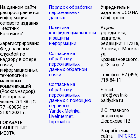
На данном сайте
Порядок обработки
Учредитель и
распространяется
персональных
издатель ООО ИА
информация
данных
«Инфорос».
сетевого издания
Политика
Адрес
"Вестник
конфиденциальности
учредителя,
Балтийска".
и защиты
издателя,
Зарегистрировано
информации
редакции: 117218,
Федеральной
Россия, г. Москва,
Согласие на
службой по
ул.
обработку
надзору в сфере
Кржижановского,
персональных
связи,
д.13, кор. 2
данных обратной
информационных
связи
Телефон: +7 (495)
технологий и
718-84-11
массовых
Согласие на
коммуникаций
обработку
E-mail:
(Роскомнадзор).
персональных
info@vestnik-
Реестровая
данных с помощью
baltiyska.ru
запись ЭЛ № ФС
сервисов
77 –80854 от
И.О. главного
Yandex.Metrika,
21.04.2021 г.
редактора
LiveInternet,
Дорохова Н.В.
top.mail.ru
ПОКАЗАТЬ
БАННЕРНЫЕ
Разработчик
МЕСТА
сайта –
INFOROS