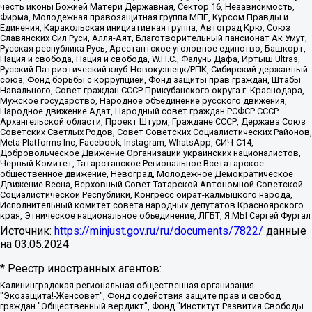
честь иконы Божией Матери Державная, Сектор 16, Независимость,
Фирма, Молодежная правозащитная группа МПГ, Курсом Правды и
Единения, Каракольская инициативная группа, Автоград Крю, Союз
Славянских Сил Руси, Алля-Аят, Благотворительный пансионат Ак Умут,
Русская республика Русь, Арестантское уголовное единство, Башкорт,
Нация и свобода, Нация и свобода, W.H.С., Фалунь Дафа, Иртыш Ultras,
Русский Патриотический клуб-Новокузнецк/РПК, Сибирский державный
союз, Фонд борьбы с коррупцией, Фонд защиты прав граждан, Штабы
Навального, Совет граждан СССР Прикубанского округа г. Краснодара,
Мужское государство, Народное объединение русского движения,
Народное движение Адат, Народный совет граждан РСФСР СССР
Архангельской области, Проект Штурм, Граждане СССР, Держава Союз
Советских Светлых Родов, Совет Советских Социалистических Районов,
Meta Platforms Inc, Facebook, Instagram, WhatsApp, СИЧ-С14,
Добровольческое Движение Организации украинских националистов,
Черный Комитет, Татарстанское Региональное Всетатарское
общественное движение, Невоград, Молодежное Демократическое
Движение Весна, Верховный Совет Татарской Автономной Советской
Социалистической Республики, Конгресс ойрат-калмыцкого народа,
Исполнительный комитет совета народных депутатов Красноярского
края, Этническое национальное объединение, ЛГБТ, Я.МЫ Сергей Фургал
Источник:
https://minjust.gov.ru/ru/documents/7822/
данные
на
03.05.2024
* Реестр иностранных агентов:
Калининградская региональная общественная организация "Экозащита!-Женсовет", Фонд содействия защите прав и свобод граждан "Общественный вердикт", Фонд "Институт Развития Свободы Информации", Частное учреждение "Информационное агентство МЕМО. РУ", Региональная общественная организация "Общественная комиссия по сохранению наследия академика Сахарова", Фонд поддержки свободы прессы, Санкт-Петербургская общественная правозащитная организация "Гражданский контроль", Межрегиональная общественная организация "Информационно-просветительский центр "Мемориал", Региональный Фонд "Центр Защиты Прав Средств Массовой Информации", с 05.12.2023 Фонд "Центр Защиты Прав Средств массовой информации", Региональная общественная благотворительная организация помощи беженцам и мигрантам "Гражданское содействие", Негосударственное образовательное учреждение дополнительного профессионального образования (повышение квалификации) специалистов "АКАДЕМИЯ ПО ПРАВАМ ЧЕЛОВЕКА", Свердловская региональная общественная организация "Сутяжник", Автономная некоммерческая организация "Центр независимых социологических исследований", Союз общественных объединений "Российский исследовательский центр по правам человека", Региональное общественное учреждение научно-информационный центр "МЕМОРИАЛ", Некоммерческая организация "Фонд защиты гласности", Автономная некоммерческая организация "Институт прав человека", Городская общественная организация "Екатеринбургское общество "МЕМОРИАЛ", Городская общественная организация "Рязанское историко-просветительское и правозащитное общество "Мемориал" (Рязанский Мемориал), Челябинский региональный орган общественной самодеятельности – женское общественное объединение "Женщины Евразии", Челябинский региональный орган общественной самодеятельности "Уральская правозащитная группа", Фонд содействия защите здоровья и социальной справедливости имени Андрея Рылькова, Автономная Некоммерческая Организация "Аналитический Центр Юрия Левады", Автономная некоммерческая организация социальной поддержки населения "Проект Апрель", Региональная общественная организация помощи женщинам и детям, находящимся в кризисной ситуации "Информационно-методический центр "Анна", Фонд содействия развитию массовых коммуникаций и правовому просвещению "Так-так-Так", Фонд содействия устойчивому развитию "Серебряная тайга", Свердловский региональный общественный фонд социальных проектов "Новое время", "Idel.Реалии", Кавказ.Реалии, Крым.Реалии, Телеканал Настоящее Время, Татаро-башкирская служба Радио Свобода (Azatliq Radiosi), Радио Свободная Европа/Радио Свобода (PCE/PC), "Сибирь.Реалии", "Фактограф", Благотворительный фонд помощи осужденным и их семьям, Автономная некоммерческая организация "Институт глобализации и социальных движений", Фонд "В защиту прав заключенных", Частное учреждение "Центр поддержки и содействия развитию средств массовой информации", Пензенский региональный общественный благотворительный фонд "Гражданский союз", "Север.Реалии", Некоммерческая организация Фонд "Правовая инициатива", Общество с ограниченной ответственностью "Радио Свободная Европа/Радио Свобода", Чешское информационное агентство "MEDIUM-ORIENT", Красноярская региональная общественная организация "Мы против СПИДа", Камалягин Денис Николаевич, Маркелов Сергей Евгеньевич, Пономарев Лев Александрович, Савицкая Людмила Алексеевна, Автономная некоммерческая организация "Центр по работе с проблемой насилия "НАСИЛИЮ.НЕТ", Межрегиональный профессиональный союз работников здравоохранения "Альянс врачей", Юридическое лицо, зарегистрированное в Латвийской Республике, SIA "Medusa Project" (регистрационный номер 40103797863, дата регистрации 10.06.2014), Некоммерческая организация "Фонд по борьбе с коррупцией", Автономная некоммерческая организация "Институт права и публичной политики", Баданин Роман Сергеевич, Гликин Максим Александрович, Железнова Мария Михайловна, Лукьянова Юлия Сергеевна, Маетная Елизавета Витальевна, Маняхин Петр Борисович, Чуракова Ольга Владимировна, Ярош Юлия Петровна, Юридическое лицо "The Insider SIA", зарегистрированное в Риге, Латвийская Республика (дата регистрации 26.06.2015), являющееся администратором доменного имени интернет-издания "The Insider SIA", https://theins.ru, Постернак Алексей Евгеньевич, Рубин Михаил Аркадьевич, Анин Роман Александрович, Юридическое лицо Istories fonds, зарегистрированное в Латвийской Республике (регистрационный номер 50008295751, дата регистрации 24.02.2020), Великовский Дмитрий Александрович, Долинина Ирина Николаевна, Мароховская Алеся Алексеевна, Шлейнов Роман Юрьевич, Шмагун Олеся Валентиновна, Общество с ограниченной ответственностью "Альтаир 2021", Общество с ограниченной ответственностью "Вега 2021", Общество с ограниченной ответственностью "Главный редактор 2021", Общество с ограниченной ответственностью "Ромашки монолит", Важенков Артем Валерьевич, Ивановская областная общественная организация "Центр гендерных исследований", Гурман Юрий Альбертович, Медиапроект "ОВД-Инфо", Егоров Владимир Владимирович, Жилинский Владимир Александрович, Общество с ограниченной ответственностью "ЗП", Иванова София Юрьевна, Карезина Инна Павловна, Кильтау Екатерина Викторовна, Петров Алексей Викторович, Пискунов Сергей Евгеньевич, Смирнов Сергей Сергеевич, Тихонов Михаил Сергеевич, Общество с ограниченной ответственностью "ЖУРНАЛИСТ-ИНОСТРАННЫЙ АГЕНТ", Арапова Галина Юрьевна, Вольтская Татьяна Анатольевна, Американская компания "Mason G.E.S. Anonymous Foundation" (США), являющаяся владельцем интернет-издания https://mnews.world/, Компания "Stichting Bellingcat", зарегистрированная в Нидерландах (дата регистрации 11.07.2018), Захаров Андрей Вячеславович, Клепиковская Екатерина Дмитриевна, Общество с ограниченной ответственностью "МЕМО", Перл Роман Александрович, Симонов Евгений Алексеевич, Соловьева Елена Анатольевна, Сотников Даниил Владимирович, Сурначева Елизавета Дмитриевна, Автономная некоммерческая организация по защите прав человека и информированию населения "Якутия – Наше Мнение", Общество с ограниченной ответственностью "Москоу диджитал медиа", с 26.01.2023 Общество с ограниченной ответственностью "Чайка Белые сады", Ветошкина Валерия Валерьевна, Заговора Максим Александрович, Межрегиональное общественное движение "Российская ЛГБТ - сеть", Оленичев Максим Владимирович, Павлов Иван Юрьевич, Скворцова Елена Сергеевна, Общество с ограниченной ответственностью "Как бы инагент", Кочетков Игорь Викторович, Общество с ограниченной ответственностью "Честные выборы", Еланчик Олег Александрович, Общество с ограниченной ответственностью "Нобелевский призыв", Гималова Регина Эмилевна, Григорьев Андрей Валерьевич, Григорьева Алина Александровна, Ассоциация по содействию защите прав призывников, альтернативнослужащих и военнослужащих "Правозащитная группа "Гражданин.Армия.Право", Хисамова Регина Фаритовна, Автономная некоммерческая организация по реализации социально-правовых программ "Лилит", Дальневосточное общественное движение "Маяк", Санкт-Петербургская ЛГБТ-инициативная группа "Выход", Инициативная группа ЛГБТ+ "Реверс", Алексеев Андрей Викторович, Бекбулатова Таисия Львовна, Беляев Иван Михайлович, Владыкина Елена Сергеевна, Гельман Марат Александрович, Никульшина Вероника Юрьевна, Толоконникова Надежда Андреевна, Шендерович Виктор Анатольевич, Общество с ограниченной ответственностью "Данное сообщение", Общество с ограниченной ответственностью Издательский дом "Новая глава", Айнбиндер Александра Александровна, Московский комьюнити-центр для ЛГБТ+инициатив, Благотворительный фонд развития филантропии, Deutsche Welle (Германия, Kurt-Schumacher-Strasse 3, 53113 Bonn), Борзунова Мария Михайловна, Воробьев Виктор Викторович, Голубева Анна Львовна, Константинова Алла Михайловна, Малкова Ирина Владимировна, Мурадов Мурад Абдулгалимович, Осетинская Елизавета Николаевна, Понасенков Евгений Николаевич, Ганапольский Матвей Юрьевич, Киселев Евгений Алексеевич, Борухович Ирина Григорьевна, Дремин Иван Тимофеевич, Дубровский Дмитрий Викторович, Красноярская региональная общественная организация поддержки и развития альтернативных образовательных технологий и межкультурных коммуникаций "ИНТЕРРА", Маяковская Екатерина Алексеевна, Фейгин Марк Захарович, Филимонов Андрей Викторович, Дзугкоева Регина Николаевна, Доброхотов Роман Александрович, Дудь Юрий Александрович, Елкин Сергей Владимирович, Кругликов Кирилл Игоревич, Сабунаева Мария Леонидовна, Семенов Алексей Владимирович, Шаинян Карен Багратович, Шульман Екатерина Михайловна, Асафьев Артур Валерьевич, Вахштайн Виктор Семенович, Венедиктов Алексей Алексеевич, Лушникова Екатерина Евгеньевна, Волков Леонид Михайлович, Невзоров Александр Глебович, Пархоменко Сергей Борисович, Сироткин Ярослав Николаевич, Кара-Мурза Владимир Владимирович, Баранова Наталья Владимировна, Гозман Леонид Яковлевич, Кагарлицкий Борис Юльевич, Климарев Михаил Валерьевич, Милов Владимир Станиславович, Автономная некоммерческая организация Краснодарский центр современного искусства "Типография", Моргенштерн Алишер Тагирович, Соболь Любовь Эдуардовна, Общество с ограниченной ответственностью "ЛИЗА НОРМ", Каспаров Гарри Кимович, Ходорковский Михаил Борисович, Общество с ограниченной ответственностью "Апрельские тезисы", Данилович Ирина Брониславовна, Кашин Олег Владимирович, Петров Николай Владимирович, Пивоваров Алексей Владимирович, Соколов Михаил Владимирович, Цветкова Юлия Владимировна, Чичваркин Евгений Александрович, Комитет против пыток/Команда против пыток, Общество с ограниченной ответственностью "Первый научный", Общество с ограниченной ответственностью "Вертолет и ко", Белоцерковская Вероника Борисовна, Кац Максим Евгеньевич, Лазарева Татьяна Юрьевна, Шаведдинов Руслан Табризович, Яшин Илья Валерьевич, Общество с ограниченной ответственностью "Иноагент ААВ", Алешковский Дмитрий Петрович, Альбац Евгения Марковна, Быков Дмитрий Львович, Галямина Юлия Евгеньевна, Лойко Сергей Леонидович, Мартынов Кирилл Константинович, Медведев Сергей Александрович, Крашенинников Федор Геннадиевич, Гордеева Катерина Вл