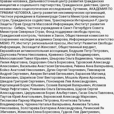
правам человека, Дальневосточный центр развития гражданских
инициатив и социального партнерства, Гражданское действие, Центр
независимых социологических исследований, Сутяжник, АКАДЕМИЯ ПО
ПРАВАМ ЧЕЛОВЕКА, Центр развития некоммерческих организаций,
Частное учреждение в Калининграде Совета Министров северных
стран, Гражданское содействие, Трансперенси Интернешнл-Р, Центр
Защиты Прав Средств Массовой Информации, Институт развития
прессы - Сибирь, Частное учреждение в Санкт-Петербурге Совета
Министров Северных Стран, Фонд поддержки свободы прессы,
Гражданский контроль, Человек и Закон, Общественная комиссия по
сохранению наследия академика Сахарова, Информационное агентство
МЕМО. РУ, Институт региональной прессы, Институт Развития Свободы
Информации, Экозащита!-Женсовет, Общественный вердикт,
Евразийская антимонопольная ассоциация, Бедушев Петр Петрович,
Дзугкоева Регина Николаевна, Кривенко Сергей Владимирович,
Милославский Павел Юрьевич, Шнырова Ольга Вадимовна, Чанышева
Лилия Айратовна, Сидорович Ольга Борисовна, Туровский Александр
Алексеевич, Васильева Анастасия Евгеньевна, Ривина Анна Валерьевна,
Бойко Анатолий Николаевич, Дугин Сергей Георгиевич, Пивоваров
Андрей Сергеевич, Аверин Виталий Евгеньевич, Барахоев Магомед
Бекханович, Шарипков Олег Викторович, Мошель Ирина Ароновна,
Шведов Григорий Сергеевич, Пономарев Лев Александрович,
Каргалицкий Борис Юльевич, Созаев Валерий Валерьевич, Исламов
Тимур Рифгатович, Романова Ольга Евгеньевна, Щаров Сергей
Алексадрович, Цирульников Борис Альбертович, Гасан Ольга Павловна,
Паутов Юрий Анатольевич, Верховский Александр Маркович,
Пислакова-Паркер Марина Петровна, Кочеткова Татьяна
Владимировна, Чуркина Наталья Валерьевна, Акимова Татьяна
Николаевна, Золотарева Екатерина Александровна, Рачинский Ян
Збигневич, Жемкова Елена Борисовна, Гудков Лев Дмитриевич,