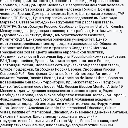
Gazeta-Europe, Алтай проект, Образовательный дом прав человека
Чернигов, Фонд Дом Прав Человека, Белорусский дом прав человека
имени Бориса Звозскова, Дом прав человека Тбилиси, Дом прав
человека Ереван, Дом прав человека Крым, Центр дикого лосося, TVR
Studios, ТВ Дождь, Центр европейских исследований им Вилфрида
Мартенса, Сетевое объединение журналистов расследователей,
АЛЛАТРА, За свободную Россию, Свободная Бурятия, Uralic, UnKremlin,
Международная федерация транспортных рабочих, ИстЧам Финланд,
Гудзоновский институт, Фонд Демократического Развития,
Комитет-2024, Центрально-Европейский университет, Центр
восточноевропейских и международных исследований, Общество
Сторожевой башни, Библии и трактатов Свидетелей Иеговы,
Гражданский Совет, Центр анализа европейской политики,
Академическая сеть Восточная Европа, Российский комитет действия,
РЭНД корпорейшн, Русская Америка за демократию в России,
Настоящая Россия, Глобальная сеть журналистов-расследователей,
Служба поддержки, Свободная Россия Берлин, Свободная Россия
Северный Рейн-Вестфалия, Фонд глобальной помощи, Антивоенный
комитет России, Russie-Libertes, La Asocicion de Rusos Libres, Союз за
возвращение Северных территорий, Крымскотатарский Ресурсный
Центр, Глобальный союз IndustriALL, Russian Election Monitor, Article 19,
Мнение медиа, Федерация анархического черного креста, Радио
Свободная Европа, Германское общество изучения Восточной Европы,
Фонд имени Фридриха Эберта, XZ gGmbH, Мобильная академия
поддержки гендерной демократии и миротворчества, Форум имени
Льва Копелева, American Councils for International Education, Cultural
Vistas, Institute of International Education, Антивоенное движение Антальи,
Открытый диалог, Школа международных отношений и
государственной политики им Питера Мунка, Российско-канадский
демократический альянс, Школа международных отношений им