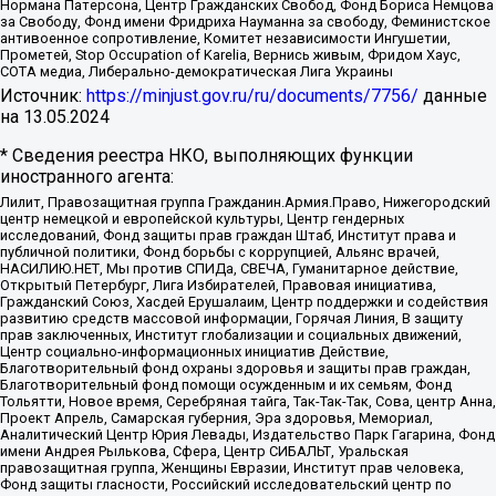
Нормана Патерсона, Центр Гражданских Свобод, Фонд Бориса Немцова
за Свободу, Фонд имени Фридриха Науманна за свободу, Феминистское
антивоенное сопротивление, Комитет независимости Ингушетии,
Прометей, Stop Occupation of Karelia, Вернись живым, Фридом Хаус,
СОТА медиа, Либерально-демократическая Лига Украины
Источник:
https://minjust.gov.ru/ru/documents/7756/
данные
на
13.05.2024
* Сведения реестра НКО, выполняющих функции
иностранного агента:
Лилит, Правозащитная группа Гражданин.Армия.Право, Нижегородский
центр немецкой и европейской культуры, Центр гендерных
исследований, Фонд защиты прав граждан Штаб, Институт права и
публичной политики, Фонд борьбы с коррупцией, Альянс врачей,
НАСИЛИЮ.НЕТ, Мы против СПИДа, СВЕЧА, Гуманитарное действие,
Открытый Петербург, Лига Избирателей, Правовая инициатива,
Гражданский Союз, Хасдей Ерушалаим, Центр поддержки и содействия
развитию средств массовой информации, Горячая Линия, В защиту
прав заключенных, Институт глобализации и социальных движений,
Центр социально-информационных инициатив Действие,
Благотворительный фонд охраны здоровья и защиты прав граждан,
Благотворительный фонд помощи осужденным и их семьям, Фонд
Тольятти, Новое время, Серебряная тайга, Так-Так-Так, Сова, центр Анна,
Проект Апрель, Самарская губерния, Эра здоровья, Мемориал,
Аналитический Центр Юрия Левады, Издательство Парк Гагарина, Фонд
имени Андрея Рылькова, Сфера, Центр СИБАЛЬТ, Уральская
правозащитная группа, Женщины Евразии, Институт прав человека,
Фонд защиты гласности, Российский исследовательский центр по