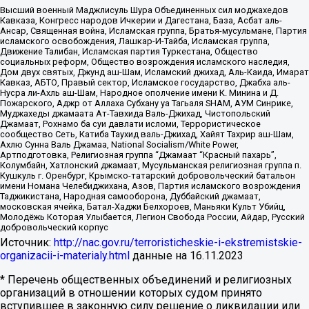
Высший военный Маджлисуль Шура Объединенных сил моджахедов
Кавказа, Конгресс народов Ичкерии и Дагестана, База, Асбат аль-
Ансар, Священная война, Исламская группа, Братья-мусульмане, Партия
исламского освобождения, Лашкар-И-Тайба, Исламская группа,
Движение Талибан, Исламская партия Туркестана, Общество
социальных реформ, Общество возрождения исламского наследия,
Дом двух святых, Джунд аш-Шам, Исламский джихад, Аль-Каида, Имарат
Кавказ, АБТО, Правый сектор, Исламское государство, Джабха аль-
Нусра ли-Ахль аш-Шам, Народное ополчение имени К. Минина и Д.
Пожарского, Аджр от Аллаха Субхану уа Тагьаля SHAM, АУМ Синрике,
Муджахеды джамаата Ат-Тавхида Валь-Джихад, Чистопольский
Джамаат, Рохнамо ба суи давлати исломи, Террористическое
сообщество Сеть, Катиба Таухид валь-Джихад, Хайят Тахрир аш-Шам,
Ахлю Сунна Валь Джамаа, National Socialism/White Power,
Артподготовка, Религиозная группа “Джамаат “Красный пахарь”,
Колумбайн, Хатлонский джамаат, Мусульманская религиозная группа п.
Кушкуль г. Оренбург, Крымско-татарский добровольческий батальон
имени Номана Челебиджихана, Азов, Партия исламского возрождения
Таджикистана, Народная самооборона, Дуббайский джамаат,
московская ячейка, Батал-Хаджи Белхороев, Маньяки Культ Убийц,
Молодёжь Которая Улыбается, Легион Свобода России, Айдар, Русский
добровольческий корпус
Источник:
http://nac.gov.ru/terroristicheskie-i-ekstremistskie-
organizacii-i-materialy.html
данные на
16.11.2023
* Перечень общественных объединений и религиозных
организаций в отношении которых судом принято
вступившее в законную силу решение о ликвидации или