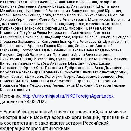
Илларионова Юлия Юрьевна, Саранг Анна Васильевна, Захарова
Светлана Сергеевна, Аверин Владимир Анатольевич, Щур Татьяна
Михайловна, Щур Николай Алексеевич, Блинушов Андрей Юрьевич,
Мосин Алексей Геннадьевич, Гефтер Валентин Михайлович, Симонов
Алексей Кириллович, Флиге Ирина Анатольевна, Мельникова Валентина
Дмитриевна, Вититинова Елена Владимировна, Баженова Светлана
Куприяновна, Максимов Сергей Владимирович, Беляев Сергей
Иванович, Голубева Елена Николаевна, Ганнушкина Светлана
Алексеевна, Закс Елена Владимировна, Буртина Елена Юрьевна, Гендель
Людмила Залмановна, Кокорина Екатерина Алексеевна, Шуманов Илья
Вячеславович, Арапова Галина Юрьевна, Свечников Анатолий
Мариевич, Прохоров Вадим Юрьевич, Шахова Елена Владимировна,
Подузов Сергей Васильевич, Протасова Ирина Вячеславовна,
Литинский Леонид Борисович, Лукашевский Сергей Маркович, Бахмин
Вячеслав Иванович, Шабад Анатолий Ефимович, Сухих Дарья
Николаевна, Орлов Олег Петрович, Добровольская Анна Дмитриевна,
Королева Александра Евгеньевна, Смирнов Владимир Александрович,
Вицин Сергей Ефимович, Золотухин Борис Андреевич, Левинсон Лев
Семенович, Локшина Татьяна Иосифовна, Орлов Олег Петрович,
Полякова Мара Федоровна, Резник Генри Маркович, Захаров Герман
Константинович
Источник:
http://unro.minjust.ru/NKOForeignAgent.aspx
данные на
24.03.2022
* Единый федеральный список организаций, в том числе
иностранных и международных организаций, признанных
в соответствии с законодательством Российской
Федерации террористическими: