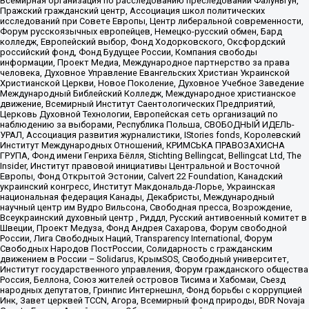
Всемирная организация по расследованию преследований Фалуньгун,
Пражский гражданский центр, Ассоциация школ политических
исследований при Совете Европы, Центр либеральной современности,
Форум русскоязычных европейцев, Немецко-русский обмен, Бард
колледж, Европейский выбор, Фонд Ходорковского, Оксфордский
российский фонд, Фонд Будущее России, Компания свободы
информации, Проект Медиа, Международное партнерство за права
человека, Духовное Управление Евангельских Христиан Украинской
Христианской Церкви, Новое Поколение, Духовное Учебное Заведение
Международный Библейский Колледж, Международное христианское
движение, Всемирный Институт Саентологических Предприятий,
Церковь Духовной Технологии, Европейская сеть организаций по
наблюдению за выборами, Республика Польша, СВОБОДНЫЙ ИДЕЛЬ-
УРАЛ, Ассоциация развития журналистики, IStories fonds, Королевский
Институт Международных Отношений, КРИМСЬКА ПРАВОЗАХИСНА
ГРУПА, Фонд имени Генриха Бёлля, Stichting Bellingcat, Bellingcat Ltd, The
Insider, Институт правовой инициативы Центральной и Восточной
Европы, Фонд Открытой Эстонии, Calvert 22 Foundation, Канадский
украинский конгресс, Институт Макдональда-Лорье, Украинская
национальная федерация Канады, Декабристы, Международный
научный центр им Вудро Вильсона, Свободная пресса, Возрождение,
Всеукраинский духовный центр , Риддл, Русский антивоенный комитет в
Швеции, Проект Медуза, Фонд Андрея Сахарова, Форум свободной
России, Лига Свободных Наций, Transparеncy International, Форум
Свободных Народов ПостРоссии, Солидарность с гражданским
движением в России – Solidarus, КрымSOS, Свободный университет,
Институт государственного управления, Форум гражданского общества
Россия, Беллона, Союз жителей островов Тисима и Хабомаи, Съезд
народных депутатов, Гринпис Интернешнл, Фонд борьбы с коррупцией
Инк, Завет церквей TCCN, Агора, Всемирный фонд природы, BDR Novaja