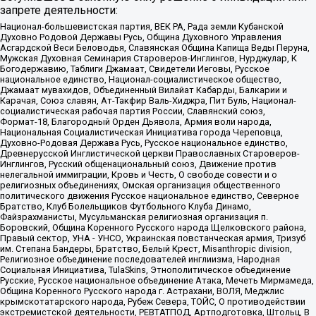
запрете деятельности:
Национал-большевистская партия, ВЕК РА, Рада земли Кубанской
Духовно Родовой Державы Русь, Община Духовного Управления
Асгардской Веси Беловодья, Славянская Община Капища Веды Перуна,
Мужская Духовная Семинария Староверов-Инглингов, Нурджулар, К
Богодержавию, Таблиги Джамаат, Свидетели Иеговы, Русское
национальное единство, Национал-социалистическое общество,
Джамаат мувахидов, Объединенный Вилайат Кабарды, Балкарии и
Карачая, Союз славян, Ат-Такфир Валь-Хиджра, Пит Буль, Национал-
социалистическая рабочая партия России, Славянский союз,
Формат-18, Благородный Орден Дьявола, Армия воли народа,
Национальная Социалистическая Инициатива города Череповца,
Духовно-Родовая Держава Русь, Русское национальное единство,
Древнерусской Инглистической церкви Православных Староверов-
Инглингов, Русский общенациональный союз, Движение против
нелегальной иммиграции, Кровь и Честь, О свободе совести и о
религиозных объединениях, Омская организация общественного
политического движения Русское национальное единство, Северное
Братство, Клуб Болельщиков Футбольного Клуба Динамо,
Файзрахманисты, Мусульманская религиозная организация п.
Боровский, Община Коренного Русского народа Щелковского района,
Правый сектор, УНА - УНСО, Украинская повстанческая армия, Тризуб
им. Степана Бандеры, Братство, Белый Крест, Misanthropic division,
Религиозное объединение последователей инглиизма, Народная
Социальная Инициатива, TulaSkins, Этнополитическое объединение
Русские, Русское национальное объединение Атака, Мечеть Мирмамеда,
Община Коренного Русского народа г. Астрахани, ВОЛЯ, Меджлис
крымскотатарского народа, Рубеж Севера, ТОЙС, О противодействии
экстремистской деятельности, РЕВТАТПОД, Артподготовка, Штольц, В