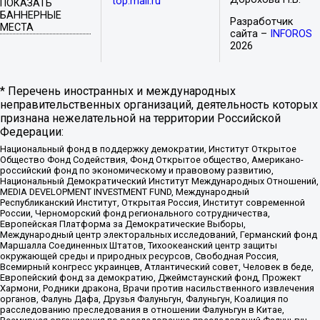
top.mail.ru
ПОКАЗАТЬ
БАННЕРНЫЕ
Разработчик
МЕСТА
сайта –
INFOROS
2026
* Перечень иностранных и международных
неправительственных организаций, деятельность которых
признана нежелательной на территории Российской
Федерации:
Национальный фонд в поддержку демократии, Институт Открытое
Общество Фонд Содействия, Фонд Открытое общество, Американо-
российский фонд по экономическому и правовому развитию,
Национальный Демократический Институт Международных Отношений,
MEDIA DEVELOPMENT INVESTMENT FUND, Международный
Республиканский Институт, Открытая Россия, Институт современной
России, Черноморский фонд регионального сотрудничества,
Европейская Платформа за Демократические Выборы,
Международный центр электоральных исследований, Германский фонд
Маршалла Соединенных Штатов, Тихоокеанский центр защиты
окружающей среды и природных ресурсов, Свободная Россия,
Всемирный конгресс украинцев, Атлантический совет, Человек в беде,
Европейский фонд за демократию, Джеймстаунский фонд, Прожект
Хармони, Родники дракона, Врачи против насильственного извлечения
органов, Фалунь Дафа, Друзья Фалуньгун, Фалуньгун, Коалиция по
расследованию преследования в отношении Фалуньгун в Китае,