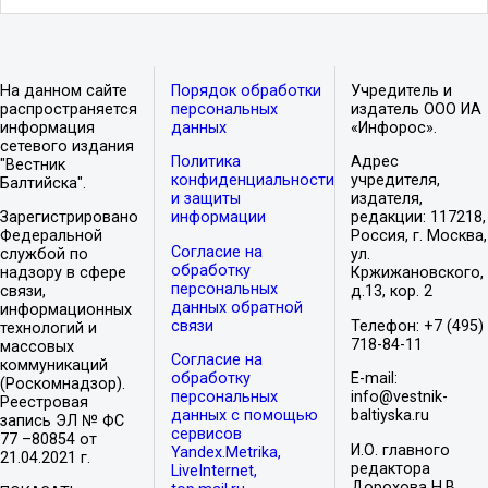
На данном сайте
Порядок обработки
Учредитель и
распространяется
персональных
издатель ООО ИА
информация
данных
«Инфорос».
сетевого издания
Политика
Адрес
"Вестник
конфиденциальности
учредителя,
Балтийска".
и защиты
издателя,
Зарегистрировано
информации
редакции: 117218,
Федеральной
Россия, г. Москва,
Согласие на
службой по
ул.
обработку
надзору в сфере
Кржижановского,
персональных
связи,
д.13, кор. 2
данных обратной
информационных
связи
Телефон: +7 (495)
технологий и
718-84-11
массовых
Согласие на
коммуникаций
обработку
E-mail:
(Роскомнадзор).
персональных
info@vestnik-
Реестровая
данных с помощью
baltiyska.ru
запись ЭЛ № ФС
сервисов
77 –80854 от
И.О. главного
Yandex.Metrika,
21.04.2021 г.
редактора
LiveInternet,
Дорохова Н.В.