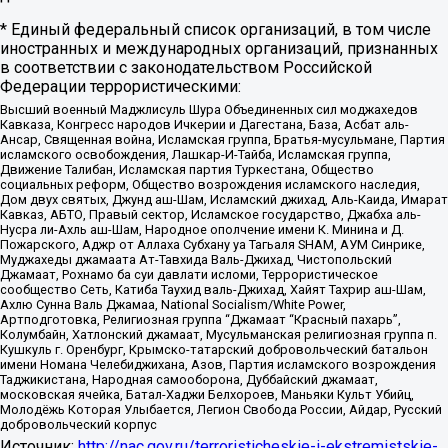
* Единый федеральный список организаций, в том числе
иностранных и международных организаций, признанных
в соответствии с законодательством Российской
Федерации террористическими:
Высший военный Маджлисуль Шура Объединенных сил моджахедов
Кавказа, Конгресс народов Ичкерии и Дагестана, База, Асбат аль-
Ансар, Священная война, Исламская группа, Братья-мусульмане, Партия
исламского освобождения, Лашкар-И-Тайба, Исламская группа,
Движение Талибан, Исламская партия Туркестана, Общество
социальных реформ, Общество возрождения исламского наследия,
Дом двух святых, Джунд аш-Шам, Исламский джихад, Аль-Каида, Имарат
Кавказ, АБТО, Правый сектор, Исламское государство, Джабха аль-
Нусра ли-Ахль аш-Шам, Народное ополчение имени К. Минина и Д.
Пожарского, Аджр от Аллаха Субхану уа Тагьаля SHAM, АУМ Синрике,
Муджахеды джамаата Ат-Тавхида Валь-Джихад, Чистопольский
Джамаат, Рохнамо ба суи давлати исломи, Террористическое
сообщество Сеть, Катиба Таухид валь-Джихад, Хайят Тахрир аш-Шам,
Ахлю Сунна Валь Джамаа, National Socialism/White Power,
Артподготовка, Религиозная группа “Джамаат “Красный пахарь”,
Колумбайн, Хатлонский джамаат, Мусульманская религиозная группа п.
Кушкуль г. Оренбург, Крымско-татарский добровольческий батальон
имени Номана Челебиджихана, Азов, Партия исламского возрождения
Таджикистана, Народная самооборона, Дуббайский джамаат,
московская ячейка, Батал-Хаджи Белхороев, Маньяки Культ Убийц,
Молодёжь Которая Улыбается, Легион Свобода России, Айдар, Русский
добровольческий корпус
Источник:
http://nac.gov.ru/terroristicheskie-i-ekstremistskie-