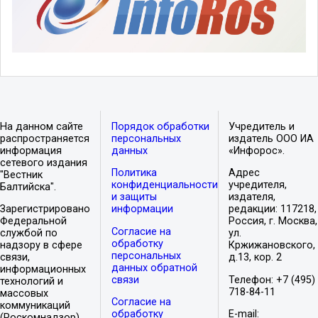
На данном сайте
Порядок обработки
Учредитель и
распространяется
персональных
издатель ООО ИА
информация
данных
«Инфорос».
сетевого издания
Политика
Адрес
"Вестник
конфиденциальности
учредителя,
Балтийска".
и защиты
издателя,
Зарегистрировано
информации
редакции: 117218,
Федеральной
Россия, г. Москва,
Согласие на
службой по
ул.
обработку
надзору в сфере
Кржижановского,
персональных
связи,
д.13, кор. 2
данных обратной
информационных
связи
Телефон: +7 (495)
технологий и
718-84-11
массовых
Согласие на
коммуникаций
обработку
E-mail:
(Роскомнадзор).