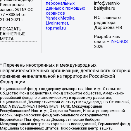
персональных
info@vestnik-
Реестровая
данных с помощью
baltiyska.ru
запись ЭЛ № ФС
сервисов
77 –80854 от
И.О. главного
Yandex.Metrika,
21.04.2021 г.
редактора
LiveInternet,
Дорохова Н.В.
top.mail.ru
ПОКАЗАТЬ
БАННЕРНЫЕ
Разработчик
МЕСТА
сайта –
INFOROS
2026
* Перечень иностранных и международных
неправительственных организаций, деятельность которых
признана нежелательной на территории Российской
Федерации:
Национальный фонд в поддержку демократии, Институт Открытое
Общество Фонд Содействия, Фонд Открытое общество, Американо-
российский фонд по экономическому и правовому развитию,
Национальный Демократический Институт Международных Отношений,
MEDIA DEVELOPMENT INVESTMENT FUND, Международный
Республиканский Институт, Открытая Россия, Институт современной
России, Черноморский фонд регионального сотрудничества,
Европейская Платформа за Демократические Выборы,
Международный центр электоральных исследований, Германский фонд
Маршалла Соединенных Штатов, Тихоокеанский центр защиты