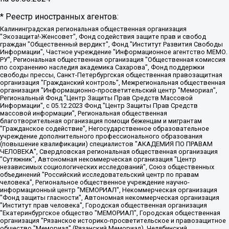
* Реестр иностранных агентов:
Калининградская региональная общественная организация "Экозащита!-Женсовет", Фонд содействия защите прав и свобод граждан "Общественный вердикт", Фонд "Институт Развития Свободы Информации", Частное учреждение "Информационное агентство МЕМО. РУ", Региональная общественная организация "Общественная комиссия по сохранению наследия академика Сахарова", Фонд поддержки свободы прессы, Санкт-Петербургская общественная правозащитная организация "Гражданский контроль", Межрегиональная общественная организация "Информационно-просветительский центр "Мемориал", Региональный Фонд "Центр Защиты Прав Средств Массовой Информации", с 05.12.2023 Фонд "Центр Защиты Прав Средств массовой информации", Региональная общественная благотворительная организация помощи беженцам и мигрантам "Гражданское содействие", Негосударственное образовательное учреждение дополнительного профессионального образования (повышение квалификации) специалистов "АКАДЕМИЯ ПО ПРАВАМ ЧЕЛОВЕКА", Свердловская региональная общественная организация "Сутяжник", Автономная некоммерческая организация "Центр независимых социологических исследований", Союз общественных объединений "Российский исследовательский центр по правам человека", Региональное общественное учреждение научно-информационный центр "МЕМОРИАЛ", Некоммерческая организация "Фонд защиты гласности", Автономная некоммерческая организация "Институт прав человека", Городская общественная организация "Екатеринбургское общество "МЕМОРИАЛ", Городская общественная организация "Рязанское историко-просветительское и правозащитное общество "Мемориал" (Рязанский Мемориал), Челябинский региональный орган общественной самодеятельности – женское общественное объединение "Женщины Евразии", Челябинский региональный орган общественной самодеятельности "Уральская правозащитная группа", Фонд содействия защите здоровья и социальной справедливости имени Андрея Рылькова, Автономная Некоммерческая Организация "Аналитический Центр Юрия Левады", Автономная некоммерческая организация социальной поддержки населения "Проект Апрель", Региональная общественная организация помощи женщинам и детям, находящимся в кризисной ситуации "Информационно-методический центр "Анна", Фонд содействия развитию массовых коммуникаций и правовому просвещению "Так-так-Так", Фонд содействия устойчивому развитию "Серебряная тайга", Свердловский региональный общественный фонд социальных проектов "Новое время", "Idel.Реалии", Кавказ.Реалии, Крым.Реалии, Телеканал Настоящее Время, Татаро-башкирская служба Радио Свобода (Azatliq Radiosi), Радио Свободная Европа/Радио Свобода (PCE/PC), "Сибирь.Реалии", "Фактограф", Благотворительный фонд помощи осужденным и их семьям, Автономная некоммерческая организация "Институт глобализации и социальных движений", Фонд "В защиту прав заключенных", Частное учреждение "Центр поддержки и содействия развитию средств массовой информации", Пензенский региональный общественный благотворительный фонд "Гражданский союз", "Север.Реалии", Некоммерческая организация Фонд "Правовая инициатива", Общество с ограниченной ответственностью "Радио Свободная Европа/Радио Свобода", Чешское информационное агентство "MEDIUM-ORIENT", Красноярская региональная общественная организация "Мы против СПИДа", Камалягин Денис Николаевич, Маркелов Сергей Евгеньевич, Пономарев Лев Александрович, Савицкая Людмила Алексеевна, Автономная некоммерческая организация "Центр по работе с проблемой насилия "НАСИЛИЮ.НЕТ", Межрегиональный профессиональный союз работников здравоохранения "Альянс врачей", Юридическое лицо, зарегистрированное в Латвийской Республике, SIA "Medusa Project" (регистрационный номер 40103797863, дата регистрации 10.06.2014), Некоммерческая организация "Фонд по борьбе с коррупцией", Автономная некоммерческая организация "Институт права и публичной политики", Баданин Роман Сергеевич, Гликин Максим Александрович, Железнова Мария Михайловна, Лукьянова Юлия Сергеевна, Маетная Елизавета Витальевна, Маняхин Петр Борисович, Чуракова Ольга Владимировна, Ярош Юлия Петровна, Юридическое лицо "The Insider SIA", зарегистрированное в Риге, Латвийская Республика (дата регистрации 26.06.2015), являющееся администратором доменного имени интернет-издания "The Insider SIA", https://theins.ru, Постернак Алексей Евгеньевич, Рубин Михаил Аркадьевич, Анин Роман Александрович, Юридическое лицо Istories fonds, зарегистрированное в Латвийской Республике (регистрационный номер 50008295751, дата регистрации 24.02.2020), Великовский Дмитрий Александрович, Долинина Ирина Николаевна, Мароховская Алеся Алексеевна, Шлейнов Роман Юрьевич, Шмагун Олеся Валентиновна, Общество с ограниченной ответственностью "Альтаир 2021", Общество с ограниченной ответственностью "Вега 2021", Общество с ограниченной ответственностью "Главный редактор 2021", Общество с ограниченной ответственностью "Ромашки монолит", Важенков Артем Валерьевич, Ивановская областная общественная организация "Центр гендерных исследований", Гурман Юрий Альбертович, Медиапроект "ОВД-Инфо", Егоров Владимир Владимирович, Жилинский Владимир Александрович, Общество с ограниченной ответственностью "ЗП", Иванова София Юрьевна, Карезина Инна Павловна, Кильтау Екатерина Викторовна, Петров Алексей Викторович, Пискунов Сергей Евгеньевич, Смирнов Сергей Сергеевич, Тихонов Михаил Сергеевич, Общество с ограниченной ответственностью "ЖУРНАЛИСТ-ИНОСТРАННЫЙ АГЕНТ", Арапова Галина Юрьевна, Вольтская Татьяна Анатольевна, Американская компания "Mason G.E.S. Anonymous Foundation" (США), являющаяся владельцем интернет-издания https://mnews.world/, Компания "Stichting Bellingcat", зарегистрированная в Нидерландах (дата регистрации 11.07.2018), Захаров Андрей Вячеславович, Клепиковская Екатерина Дмитриевна, Общество с ограниченной ответственностью "МЕМО", Перл Роман Александрович, Симонов Евгений Алексеевич, Соловьева Елена Анатольевна, Сотников Даниил Владимирович, Сурначева Елизавета Дмитриевна, Автономная некоммерческая организация по защите прав человека и информированию населения "Якутия – Наше Мнение", Общество с ограниченной ответственностью "Москоу диджитал медиа", с 26.01.2023 Общество с ограниченной ответственностью "Чайка Белые сады", Ветошкина Валерия Валерьевна, Заговора Максим Александрович, Межрегиональное общественное движение "Российская ЛГБТ - сеть", Оленичев Максим Владимирович, Павлов Иван Юрьевич, Скворцова Елена Сергеевна, Общество с ограниченной ответственностью "Как бы инагент", Кочетков Игорь Викторович, Общество с ограниченной ответственностью "Честные выборы", Еланчик Олег Александрович, Общество с ограниченной ответственностью "Нобелевский призыв", Гималова Регина Эмилевна, Григорьев Андрей Валерьевич, Григорьева Алина Александровна, Ассоциация по содействию защите прав призывников, альтернативнослужащих и военнослужащих "Правозащитная группа "Гражданин.Армия.Право", Хисамова Регина Фаритовна, Автономная некоммерческая организация по реализации социально-правовых программ "Лилит", Дальневосточное общественное движение "Маяк", Санкт-Петербургская ЛГБТ-инициативная группа "Выход", Инициативная группа ЛГБТ+ "Реверс", Алексеев Андрей Викторович, Бекбулатова Таисия Львовна, Беляев Иван Михайлович, Владыкина Елена Сергеевна, Гельман Марат Александрович, Никульшина Вероника Юрьевна, Толоконникова Надежда Андреевна, Шендерович Виктор Анатольевич, Общество с ограниченной ответственностью "Данное сообщение", Общество с ограниченной ответственностью Издательский дом "Новая глава", Айнбиндер Александра Александровна, Московский комьюнити-центр для ЛГБТ+инициатив, Благотворительный фонд развития филантропии, Deutsche Welle (Германия, Kurt-Schumacher-Strasse 3, 53113 Bonn), Борзунова Мария Михайловна, Воробьев Виктор Викторович, Голубева Анна Львовна, Константинова Алла Михайловна, Малкова Ирина Владимировна, Мурадов Мурад Абдулгалимович, Осетинская Елизавета Николаевна, Понасенков Евгений Николаевич, Ганапольский Матвей Юрьевич, Киселев Евгений Алексеевич, Борухович Ирина Григорьевна, Дремин Иван Тимофеевич, Дубровский Дмитрий Викторович, Красноярская региональная общественная организация поддержки и развития альтернативных образовательных технологий и межкультурных коммуникаций "ИНТЕРРА", Маяковская Екатерина Алексеевна, Фейгин Марк Захарович, Филимонов Андрей Викторович, Дзугкоева Регина Николаевна, Доброхотов Роман Александрович, Дудь Юрий Александрович, Елкин Сергей Владимирович, Кругликов Кирилл Игоревич, Сабунаева Мария Леонидовна, Семенов Алексей Владимирович, Шаинян Карен Багратович, Шульман Екатерина Михайловна, Асафьев Артур Валерьевич, Вахштайн Виктор Семенович, Венедиктов Алексей Алексеевич, Лушникова Екатерина Евгеньевна, Волков Леонид Михайлович, Невзоров Александр Глебович, Пархоменко Сергей Борисович, Сироткин Ярослав Николаевич, Кара-Мурза Владимир Владимирович, Баранова Наталья Владимировна, Гозман Леонид Яковлевич, Кагарлицкий Борис Юльевич, Климарев Михаил Валерьевич, Милов Владимир Станиславович, Автономная некоммерческая организация Краснодарский центр современного искусства "Типография", Моргенштерн Алишер Тагирович, Соболь Любовь Эдуардовна, Общество с ограниченной ответственностью "ЛИЗА НОРМ", Каспаров Гарри Кимович, Ходорковский Михаил Борисович, Общество с ограниченной ответственностью "Апрельские тезисы", Данилович Ирина Брониславовна, Кашин Олег Владимирович, Петров Николай Владимирович, Пивоваров Алексей Владимирович, Соколов Михаил Владимирович, Цветкова Юлия Владимировна, Чичваркин Евгений Александрович, Комитет против пыток/Команда против пыток, Общество с ограниченной ответственностью "Первый научный", Общество с ограниченной ответственностью "Вертолет и ко", Белоцерковская Вероника Борисовна, Кац Максим Евгеньевич, Лазарева Татьяна Юрьевна, Шаведдинов Руслан Табризович, Яшин Илья Валерьевич, Общество с ограниченной ответственностью "Иноагент ААВ", Алешковский Дмитрий Петрович, Альбац Евгения Марковна, Быков Дмитрий Львович, Галямина Юлия Евгеньевна, Лойко Сергей Леонидович, Мартынов Кирилл Константинович, Медведев Сергей Александрович, Крашенинников Федор Геннадиевич, Гордеева Катерина Вл