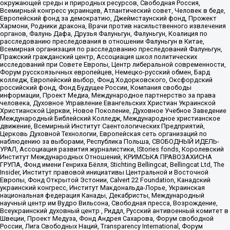
окружающей среды и природных ресурсов, Свободная Россия,
Всемирный конгресс украинцев, Атлантический совет, Человек в беде,
Европейский фонд за демократию, Джеймстаунский фонд, Прожект
Хармони, Родники дракона, Врачи против насильственного извлечения
органов, Фалунь Дафа, Друзья Фалуньгун, Фалуньгун, Коалиция по
расследованию преследования в отношении Фалуньгун в Китае,
Всемирная организация по расследованию преследований Фалуньгун,
Пражский гражданский центр, Ассоциация школ политических
исследований при Совете Европы, Центр либеральной современности,
Форум русскоязычных европейцев, Немецко-русский обмен, Бард
колледж, Европейский выбор, Фонд Ходорковского, Оксфордский
российский фонд, Фонд Будущее России, Компания свободы
информации, Проект Медиа, Международное партнерство за права
человека, Духовное Управление Евангельских Христиан Украинской
Христианской Церкви, Новое Поколение, Духовное Учебное Заведение
Международный Библейский Колледж, Международное христианское
движение, Всемирный Институт Саентологических Предприятий,
Церковь Духовной Технологии, Европейская сеть организаций по
наблюдению за выборами, Республика Польша, СВОБОДНЫЙ ИДЕЛЬ-
УРАЛ, Ассоциация развития журналистики, IStories fonds, Королевский
Институт Международных Отношений, КРИМСЬКА ПРАВОЗАХИСНА
ГРУПА, Фонд имени Генриха Бёлля, Stichting Bellingcat, Bellingcat Ltd, The
Insider, Институт правовой инициативы Центральной и Восточной
Европы, Фонд Открытой Эстонии, Calvert 22 Foundation, Канадский
украинский конгресс, Институт Макдональда-Лорье, Украинская
национальная федерация Канады, Декабристы, Международный
научный центр им Вудро Вильсона, Свободная пресса, Возрождение,
Всеукраинский духовный центр , Риддл, Русский антивоенный комитет в
Швеции, Проект Медуза, Фонд Андрея Сахарова, Форум свободной
России, Лига Свободных Наций, Transparеncy International, Форум