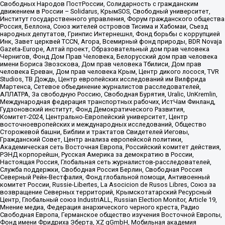
Свободных Народов ПостРоссии, Солидарность с гражданским
движением в России – Solidarus, КрымSOS, Свободный университет,
Институт государственного управления, Форум гражданского общества
Россия, Беллона, Союз жителей островов Тисима и Хабомаи, Съезд
народных депутатов, Гринпис Интернешнл, Фонд борьбы с коррупцией
Инк, Завет церквей TCCN, Агора, Всемирный фонд природы, BDR Novaja
Gazeta-Europe, Алтай проект, Образовательный дом прав человека
Чернигов, Фонд Дом Прав Человека, Белорусский дом прав человека
имени Бориса Звозскова, Дом прав человека Тбилиси, Дом прав
человека Ереван, Дом прав человека Крым, Центр дикого лосося, TVR
Studios, ТВ Дождь, Центр европейских исследований им Вилфрида
Мартенса, Сетевое объединение журналистов расследователей,
АЛЛАТРА, За свободную Россию, Свободная Бурятия, Uralic, UnKremlin,
Международная федерация транспортных рабочих, ИстЧам Финланд,
Гудзоновский институт, Фонд Демократического Развития,
Комитет-2024, Центрально-Европейский университет, Центр
восточноевропейских и международных исследований, Общество
Сторожевой башни, Библии и трактатов Свидетелей Иеговы,
Гражданский Совет, Центр анализа европейской политики,
Академическая сеть Восточная Европа, Российский комитет действия,
РЭНД корпорейшн, Русская Америка за демократию в России,
Настоящая Россия, Глобальная сеть журналистов-расследователей,
Служба поддержки, Свободная Россия Берлин, Свободная Россия
Северный Рейн-Вестфалия, Фонд глобальной помощи, Антивоенный
комитет России, Russie-Libertes, La Asocicion de Rusos Libres, Союз за
возвращение Северных территорий, Крымскотатарский Ресурсный
Центр, Глобальный союз IndustriALL, Russian Election Monitor, Article 19,
Мнение медиа, Федерация анархического черного креста, Радио
Свободная Европа, Германское общество изучения Восточной Европы,
Фонд имени Фридриха Эберта, XZ gGmbH, Мобильная академия