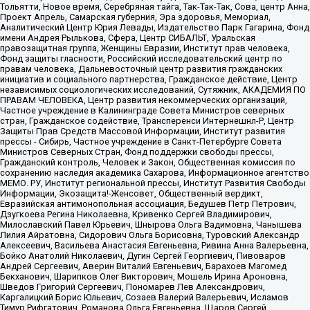
Тольятти, Новое время, Серебряная тайга, Так-Так-Так, Сова, центр Анна,
Проект Апрель, Самарская губерния, Эра здоровья, Мемориал,
Аналитический Центр Юрия Левады, Издательство Парк Гагарина, Фонд
имени Андрея Рылькова, Сфера, Центр СИБАЛЬТ, Уральская
правозащитная группа, Женщины Евразии, Институт прав человека,
Фонд защиты гласности, Российский исследовательский центр по
правам человека, Дальневосточный центр развития гражданских
инициатив и социального партнерства, Гражданское действие, Центр
независимых социологических исследований, Сутяжник, АКАДЕМИЯ ПО
ПРАВАМ ЧЕЛОВЕКА, Центр развития некоммерческих организаций,
Частное учреждение в Калининграде Совета Министров северных
стран, Гражданское содействие, Трансперенси Интернешнл-Р, Центр
Защиты Прав Средств Массовой Информации, Институт развития
прессы - Сибирь, Частное учреждение в Санкт-Петербурге Совета
Министров Северных Стран, Фонд поддержки свободы прессы,
Гражданский контроль, Человек и Закон, Общественная комиссия по
сохранению наследия академика Сахарова, Информационное агентство
МЕМО. РУ, Институт региональной прессы, Институт Развития Свободы
Информации, Экозащита!-Женсовет, Общественный вердикт,
Евразийская антимонопольная ассоциация, Бедушев Петр Петрович,
Дзугкоева Регина Николаевна, Кривенко Сергей Владимирович,
Милославский Павел Юрьевич, Шнырова Ольга Вадимовна, Чанышева
Лилия Айратовна, Сидорович Ольга Борисовна, Туровский Александр
Алексеевич, Васильева Анастасия Евгеньевна, Ривина Анна Валерьевна,
Бойко Анатолий Николаевич, Дугин Сергей Георгиевич, Пивоваров
Андрей Сергеевич, Аверин Виталий Евгеньевич, Барахоев Магомед
Бекханович, Шарипков Олег Викторович, Мошель Ирина Ароновна,
Шведов Григорий Сергеевич, Пономарев Лев Александрович,
Каргалицкий Борис Юльевич, Созаев Валерий Валерьевич, Исламов
Тимур Рифгатович, Романова Ольга Евгеньевна, Щаров Сергей