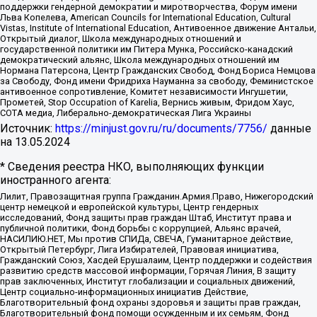
поддержки гендерной демократии и миротворчества, Форум имени
Льва Копелева, American Councils for International Education, Cultural
Vistas, Institute of International Education, Антивоенное движение Антальи,
Открытый диалог, Школа международных отношений и
государственной политики им Питера Мунка, Российско-канадский
демократический альянс, Школа международных отношений им
Нормана Патерсона, Центр Гражданских Свобод, Фонд Бориса Немцова
за Свободу, Фонд имени Фридриха Науманна за свободу, Феминистское
антивоенное сопротивление, Комитет независимости Ингушетии,
Прометей, Stop Occupation of Karelia, Вернись живым, Фридом Хаус,
СОТА медиа, Либерально-демократическая Лига Украины
Источник:
https://minjust.gov.ru/ru/documents/7756/
данные
на
13.05.2024
* Сведения реестра НКО, выполняющих функции
иностранного агента:
Лилит, Правозащитная группа Гражданин.Армия.Право, Нижегородский
центр немецкой и европейской культуры, Центр гендерных
исследований, Фонд защиты прав граждан Штаб, Институт права и
публичной политики, Фонд борьбы с коррупцией, Альянс врачей,
НАСИЛИЮ.НЕТ, Мы против СПИДа, СВЕЧА, Гуманитарное действие,
Открытый Петербург, Лига Избирателей, Правовая инициатива,
Гражданский Союз, Хасдей Ерушалаим, Центр поддержки и содействия
развитию средств массовой информации, Горячая Линия, В защиту
прав заключенных, Институт глобализации и социальных движений,
Центр социально-информационных инициатив Действие,
Благотворительный фонд охраны здоровья и защиты прав граждан,
Благотворительный фонд помощи осужденным и их семьям, Фонд