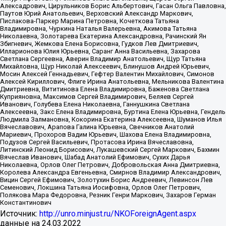
Алексадрович, Цирульников Борис Альбертович, Гасан Ольга Павловна,
Паутов Юрий Анатольевич, Верховский Александр Маркович,
Пислакова-Паркер Марина Петровна, Кочеткова Татьяна
Владимировна, Чуркина Наталья Валерьевна, Акимова Татьяна
Николаевна, Золотарева Екатерина Александровна, Рачинский Ян
Збигневич, Жемкова Елена Борисовна, Гудков Лев Дмитриевич,
Илларионова Юлия Юрьевна, Саранг Анна Васильевна, Захарова
Светлана Сергеевна, Аверин Владимир Анатольевич, Щур Татьяна
Михайловна, Щур Николай Алексеевич, Блинушов Андрей Юрьевич,
Мосин Алексей Геннадьевич, Гефтер Валентин Михайлович, Симонов
Алексей Кириллович, Флиге Ирина Анатольевна, Мельникова Валентина
Дмитриевна, Вититинова Елена Владимировна, Баженова Светлана
Куприяновна, Максимов Сергей Владимирович, Беляев Сергей
Иванович, Голубева Елена Николаевна, Ганнушкина Светлана
Алексеевна, Закс Елена Владимировна, Буртина Елена Юрьевна, Гендель
Людмила Залмановна, Кокорина Екатерина Алексеевна, Шуманов Илья
Вячеславович, Арапова Галина Юрьевна, Свечников Анатолий
Мариевич, Прохоров Вадим Юрьевич, Шахова Елена Владимировна,
Подузов Сергей Васильевич, Протасова Ирина Вячеславовна,
Литинский Леонид Борисович, Лукашевский Сергей Маркович, Бахмин
Вячеслав Иванович, Шабад Анатолий Ефимович, Сухих Дарья
Николаевна, Орлов Олег Петрович, Добровольская Анна Дмитриевна,
Королева Александра Евгеньевна, Смирнов Владимир Александрович,
Вицин Сергей Ефимович, Золотухин Борис Андреевич, Левинсон Лев
Семенович, Локшина Татьяна Иосифовна, Орлов Олег Петрович,
Полякова Мара Федоровна, Резник Генри Маркович, Захаров Герман
Константинович
Источник:
http://unro.minjust.ru/NKOForeignAgent.aspx
данные на
24.03.2022