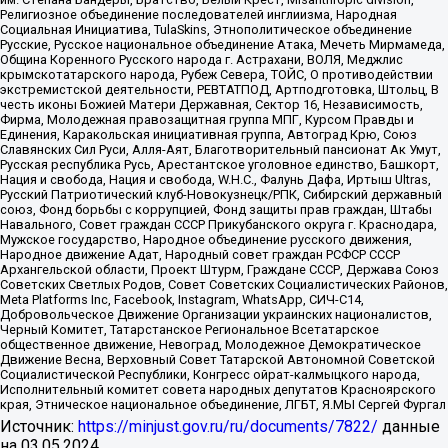
Религиозное объединение последователей инглиизма, Народная
Социальная Инициатива, TulaSkins, Этнополитическое объединение
Русские, Русское национальное объединение Атака, Мечеть Мирмамеда,
Община Коренного Русского народа г. Астрахани, ВОЛЯ, Меджлис
крымскотатарского народа, Рубеж Севера, ТОЙС, О противодействии
экстремистской деятельности, РЕВТАТПОД, Артподготовка, Штольц, В
честь иконы Божией Матери Державная, Сектор 16, Независимость,
Фирма, Молодежная правозащитная группа МПГ, Курсом Правды и
Единения, Каракольская инициативная группа, Автоград Крю, Союз
Славянских Сил Руси, Алля-Аят, Благотворительный пансионат Ак Умут,
Русская республика Русь, Арестантское уголовное единство, Башкорт,
Нация и свобода, Нация и свобода, W.H.С., Фалунь Дафа, Иртыш Ultras,
Русский Патриотический клуб-Новокузнецк/РПК, Сибирский державный
союз, Фонд борьбы с коррупцией, Фонд защиты прав граждан, Штабы
Навального, Совет граждан СССР Прикубанского округа г. Краснодара,
Мужское государство, Народное объединение русского движения,
Народное движение Адат, Народный совет граждан РСФСР СССР
Архангельской области, Проект Штурм, Граждане СССР, Держава Союз
Советских Светлых Родов, Совет Советских Социалистических Районов,
Meta Platforms Inc, Facebook, Instagram, WhatsApp, СИЧ-С14,
Добровольческое Движение Организации украинских националистов,
Черный Комитет, Татарстанское Региональное Всетатарское
общественное движение, Невоград, Молодежное Демократическое
Движение Весна, Верховный Совет Татарской Автономной Советской
Социалистической Республики, Конгресс ойрат-калмыцкого народа,
Исполнительный комитет совета народных депутатов Красноярского
края, Этническое национальное объединение, ЛГБТ, Я.МЫ Сергей Фургал
Источник:
https://minjust.gov.ru/ru/documents/7822/
данные
на
03.05.2024