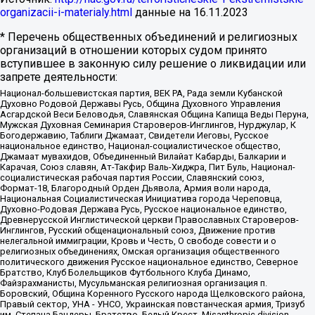
organizacii-i-materialy.html
данные на
16.11.2023
* Перечень общественных объединений и религиозных
организаций в отношении которых судом принято
вступившее в законную силу решение о ликвидации или
запрете деятельности:
Национал-большевистская партия, ВЕК РА, Рада земли Кубанской
Духовно Родовой Державы Русь, Община Духовного Управления
Асгардской Веси Беловодья, Славянская Община Капища Веды Перуна,
Мужская Духовная Семинария Староверов-Инглингов, Нурджулар, К
Богодержавию, Таблиги Джамаат, Свидетели Иеговы, Русское
национальное единство, Национал-социалистическое общество,
Джамаат мувахидов, Объединенный Вилайат Кабарды, Балкарии и
Карачая, Союз славян, Ат-Такфир Валь-Хиджра, Пит Буль, Национал-
социалистическая рабочая партия России, Славянский союз,
Формат-18, Благородный Орден Дьявола, Армия воли народа,
Национальная Социалистическая Инициатива города Череповца,
Духовно-Родовая Держава Русь, Русское национальное единство,
Древнерусской Инглистической церкви Православных Староверов-
Инглингов, Русский общенациональный союз, Движение против
нелегальной иммиграции, Кровь и Честь, О свободе совести и о
религиозных объединениях, Омская организация общественного
политического движения Русское национальное единство, Северное
Братство, Клуб Болельщиков Футбольного Клуба Динамо,
Файзрахманисты, Мусульманская религиозная организация п.
Боровский, Община Коренного Русского народа Щелковского района,
Правый сектор, УНА - УНСО, Украинская повстанческая армия, Тризуб
им. Степана Бандеры, Братство, Белый Крест, Misanthropic division,