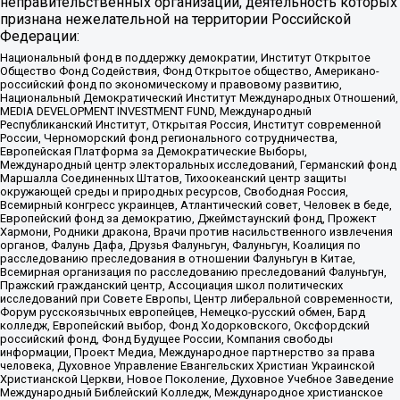
неправительственных организаций, деятельность которых
признана нежелательной на территории Российской
Федерации:
Национальный фонд в поддержку демократии, Институт Открытое
Общество Фонд Содействия, Фонд Открытое общество, Американо-
российский фонд по экономическому и правовому развитию,
Национальный Демократический Институт Международных Отношений,
MEDIA DEVELOPMENT INVESTMENT FUND, Международный
Республиканский Институт, Открытая Россия, Институт современной
России, Черноморский фонд регионального сотрудничества,
Европейская Платформа за Демократические Выборы,
Международный центр электоральных исследований, Германский фонд
Маршалла Соединенных Штатов, Тихоокеанский центр защиты
окружающей среды и природных ресурсов, Свободная Россия,
Всемирный конгресс украинцев, Атлантический совет, Человек в беде,
Европейский фонд за демократию, Джеймстаунский фонд, Прожект
Хармони, Родники дракона, Врачи против насильственного извлечения
органов, Фалунь Дафа, Друзья Фалуньгун, Фалуньгун, Коалиция по
расследованию преследования в отношении Фалуньгун в Китае,
Всемирная организация по расследованию преследований Фалуньгун,
Пражский гражданский центр, Ассоциация школ политических
исследований при Совете Европы, Центр либеральной современности,
Форум русскоязычных европейцев, Немецко-русский обмен, Бард
колледж, Европейский выбор, Фонд Ходорковского, Оксфордский
российский фонд, Фонд Будущее России, Компания свободы
информации, Проект Медиа, Международное партнерство за права
человека, Духовное Управление Евангельских Христиан Украинской
Христианской Церкви, Новое Поколение, Духовное Учебное Заведение
Международный Библейский Колледж, Международное христианское