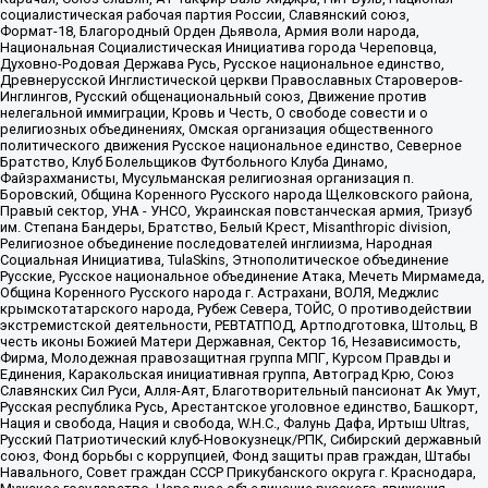
социалистическая рабочая партия России, Славянский союз,
Формат-18, Благородный Орден Дьявола, Армия воли народа,
Национальная Социалистическая Инициатива города Череповца,
Духовно-Родовая Держава Русь, Русское национальное единство,
Древнерусской Инглистической церкви Православных Староверов-
Инглингов, Русский общенациональный союз, Движение против
нелегальной иммиграции, Кровь и Честь, О свободе совести и о
религиозных объединениях, Омская организация общественного
политического движения Русское национальное единство, Северное
Братство, Клуб Болельщиков Футбольного Клуба Динамо,
Файзрахманисты, Мусульманская религиозная организация п.
Боровский, Община Коренного Русского народа Щелковского района,
Правый сектор, УНА - УНСО, Украинская повстанческая армия, Тризуб
им. Степана Бандеры, Братство, Белый Крест, Misanthropic division,
Религиозное объединение последователей инглиизма, Народная
Социальная Инициатива, TulaSkins, Этнополитическое объединение
Русские, Русское национальное объединение Атака, Мечеть Мирмамеда,
Община Коренного Русского народа г. Астрахани, ВОЛЯ, Меджлис
крымскотатарского народа, Рубеж Севера, ТОЙС, О противодействии
экстремистской деятельности, РЕВТАТПОД, Артподготовка, Штольц, В
честь иконы Божией Матери Державная, Сектор 16, Независимость,
Фирма, Молодежная правозащитная группа МПГ, Курсом Правды и
Единения, Каракольская инициативная группа, Автоград Крю, Союз
Славянских Сил Руси, Алля-Аят, Благотворительный пансионат Ак Умут,
Русская республика Русь, Арестантское уголовное единство, Башкорт,
Нация и свобода, Нация и свобода, W.H.С., Фалунь Дафа, Иртыш Ultras,
Русский Патриотический клуб-Новокузнецк/РПК, Сибирский державный
союз, Фонд борьбы с коррупцией, Фонд защиты прав граждан, Штабы
Навального, Совет граждан СССР Прикубанского округа г. Краснодара,