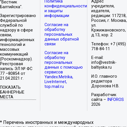
Политика
Адрес
"Вестник
конфиденциальности
учредителя,
Балтийска".
и защиты
издателя,
Зарегистрировано
информации
редакции: 117218,
Федеральной
Россия, г. Москва,
Согласие на
службой по
ул.
обработку
надзору в сфере
Кржижановского,
персональных
связи,
д.13, кор. 2
данных обратной
информационных
связи
Телефон: +7 (495)
технологий и
718-84-11
массовых
Согласие на
коммуникаций
обработку
E-mail:
(Роскомнадзор).
персональных
info@vestnik-
Реестровая
данных с помощью
baltiyska.ru
запись ЭЛ № ФС
сервисов
77 –80854 от
И.О. главного
Yandex.Metrika,
21.04.2021 г.
редактора
LiveInternet,
Дорохова Н.В.
top.mail.ru
ПОКАЗАТЬ
БАННЕРНЫЕ
Разработчик
МЕСТА
сайта –
INFOROS
2026
* Перечень иностранных и международных