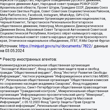
Мужское государство, Народное объединение русского движения,
Народное движение Адат, Народный совет граждан РСФСР СССР
Архангельской области, Проект Штурм, Граждане СССР, Держава Союз
Советских Светлых Родов, Совет Советских Социалистических Районов,
Meta Platforms Inc, Facebook, Instagram, WhatsApp, СИЧ-С14,
Добровольческое Движение Организации украинских националистов,
Черный Комитет, Татарстанское Региональное Всетатарское
общественное движение, Невоград, Молодежное Демократическое
Движение Весна, Верховный Совет Татарской Автономной Советской
Социалистической Республики, Конгресс ойрат-калмыцкого народа,
Исполнительный комитет совета народных депутатов Красноярского
края, Этническое национальное объединение, ЛГБТ, Я.МЫ Сергей Фургал
Источник:
https://minjust.gov.ru/ru/documents/7822/
данные
на
03.05.2024
* Реестр иностранных агентов:
Калининградская региональная общественная организация "Экозащита!-Женсовет", Фонд содействия защите прав и свобод граждан "Общественный вердикт", Фонд "Институт Развития Свободы Информации", Частное учреждение "Информационное агентство МЕМО. РУ", Региональная общественная организация "Общественная комиссия по сохранению наследия академика Сахарова", Фонд поддержки свободы прессы, Санкт-Петербургская общественная правозащитная организация "Гражданский контроль", Межрегиональная общественная организация "Информационно-просветительский центр "Мемориал", Региональный Фонд "Центр Защиты Прав Средств Массовой Информации", с 05.12.2023 Фонд "Центр Защиты Прав Средств массовой информации", Региональная общественная благотворительная организация помощи беженцам и мигрантам "Гражданское содействие", Негосударственное образовательное учреждение дополнительного профессионального образования (повышение квалификации) специалистов "АКАДЕМИЯ ПО ПРАВАМ ЧЕЛОВЕКА", Свердловская региональная общественная организация "Сутяжник", Автономная некоммерческая организация "Центр независимых социологических исследований", Союз общественных объединений "Российский исследовательский центр по правам человека", Региональное общественное учреждение научно-информационный центр "МЕМОРИАЛ", Некоммерческая организация "Фонд защиты гласности", Автономная некоммерческая организация "Институт прав человека", Городская общественная организация "Екатеринбургское общество "МЕМОРИАЛ", Городская общественная организация "Рязанское историко-просветительское и правозащитное общество "Мемориал" (Рязанский Мемориал), Челябинский региональный орган общественной самодеятельности – женское общественное объединение "Женщины Евразии", Челябинский региональный орган общественной самодеятельности "Уральская правозащитная группа", Фонд содействия защите здоровья и социальной справедливости имени Андрея Рылькова, Автономная Некоммерческая Организация "Аналитический Центр Юрия Левады", Автономная некоммерческая организация социальной поддержки населения "Проект Апрель", Региональная общественная организация помощи женщинам и детям, находящимся в кризисной ситуации "Информационно-методический центр "Анна", Фонд содействия развитию массовых коммуникаций и правовому просвещению "Так-так-Так", Фонд содействия устойчивому развитию "Серебряная тайга", Свердловский региональный общественный фонд социальных проектов "Новое время", "Idel.Реалии", Кавказ.Реалии, Крым.Реалии, Телеканал Настоящее Время, Татаро-башкирская служба Радио Свобода (Azatliq Radiosi), Радио Свободная Европа/Радио Свобода (PCE/PC), "Сибирь.Реалии", "Фактограф", Благотворительный фонд помощи осужденным и их семьям, Автономная некоммерческая организация "Институт глобализации и социальных движений", Фонд "В защиту прав заключенных", Частное учреждение "Центр поддержки и содействия развитию средств массовой информации", Пензенский региональный общественный благотворительный фонд "Гражданский союз", "Север.Реалии", Некоммерческая организация Фонд "Правовая инициатива", Общество с ограниченной ответственностью "Радио Свободная Европа/Радио Свобода", Чешское информационное агентство "MEDIUM-ORIENT", Красноярская региональная общественная организация "Мы против СПИДа", Камалягин Денис Николаевич, Маркелов Сергей Евгеньевич, Пономарев Лев Александрович, Савицкая Людмила Алексеевна, Автономная некоммерческая организация "Центр по работе с проблемой насилия "НАСИЛИЮ.НЕТ", Межрегиональный профессиональный союз работников здравоохранения "Альянс врачей", Юридическое лицо, зарегистрированное в Латвийской Республике, SIA "Medusa Project" (регистрационный номер 40103797863, дата регистрации 10.06.2014), Некоммерческая организация "Фонд по борьбе с коррупцией", Автономная некоммерческая организация "Институт права и публичной политики", Баданин Роман Сергеевич, Гликин Максим Александрович, Железнова Мария Михайловна, Лукьянова Юлия Сергеевна, Маетная Елизавета Витальевна, Маняхин Петр Борисович, Чуракова Ольга Владимировна, Ярош Юлия Петровна, Юридическое лицо "The Insider SIA", зарегистрированное в Риге, Латвийская Республика (дата регистрации 26.06.2015), являющееся администратором доменного имени интернет-издания "The Insider SIA", https://theins.ru, Постернак Алексей Евгеньевич, Рубин Михаил Аркадьевич, Анин Роман Александрович, Юридическое лицо Istories fonds, зарегистрированное в Латвийской Республике (регистрационный номер 50008295751, дата регистрации 24.02.2020), Великовский Дмитрий Александрович, Долинина Ирина Николаевна, Мароховская Алеся Алексеевна, Шлейнов Роман Юрьевич, Шмагун Олеся Валентиновна, Общество с ограниченной ответственностью "Альтаир 2021", Общество с ограниченной ответственностью "Вега 2021", Общество с ограниченной ответственностью "Главный редактор 2021", Общество с ограниченной ответственностью "Ромашки монолит", Важенков Артем Валерьевич, Ивановская областная общественная организация "Центр гендерных исследований", Гурман Юрий Альбертович, Медиапроект "ОВД-Инфо", Егоров Владимир Владимирович, Жилинский Владимир Александрович, Общество с ограниченной ответственностью "ЗП", Иванова София Юрьевна, Карезина Инна Павловна, Кильтау Екатерина Викторовна, Петров Алексей Викторович, Пискунов Сергей Евгеньевич, Смирнов Сергей Сергеевич, Тихонов Михаил Сергеевич, Общество с ограниченной ответственностью "ЖУРНАЛИСТ-ИНОСТРАННЫЙ АГЕНТ", Арапова Галина Юрьевна, Вольтская Татьяна Анатольевна, Американская компания "Mason G.E.S. Anonymous Foundation" (США), являющаяся владельцем интернет-издания https://mnews.world/, Компания "Stichting Bellingcat", зарегистрированная в Нидерландах (дата регистрации 11.07.2018), Захаров Андрей Вячеславович, Клепиковская Екатерина Дмитриевна, Общество с ограниченной ответственностью "МЕМО", Перл Роман Александрович, Симонов Евгений Алексеевич, Соловьева Елена Анатольевна, Сотников Даниил Владимирович, Сурначева Елизавета Дмитриевна, Автономная некоммерческая организация по защите прав человека и информированию населения "Якутия – Наше Мнение", Общество с ограниченной ответственностью "Москоу диджитал медиа", с 26.01.2023 Общество с ограниченной ответственностью "Чайка Белые сады", Ветошкина Валерия Валерьевна, Заговора Максим Александрович, Межрегиональное общественное движение "Российская ЛГБТ - сеть", Оленичев Максим Владимирович, Павлов Иван Юрьевич, Скворцова Елена Сергеевна, Общество с ограниченной ответственностью "Как бы инагент", Кочетков Игорь Викторович, Общество с ограниченной ответственностью "Честные выборы", Еланчик Олег Александрович, Общество с ограниченной ответственностью "Нобелевский призыв", Гималова Регина Эмилевна, Григорьев Андрей Валерьевич, Григорьева Алина Александровна, Ассоциация по содействию защите прав призывников, альтернативнослужащих и военнослужащих "Правозащитная группа "Гражданин.Армия.Право", Хисамова Регина Фаритовна, Автономная некоммерческая организация по реализации социально-правовых программ "Лилит", Дальневосточное общественное движение "Маяк", Санкт-Петербургская ЛГБТ-инициативная группа "Выход", Инициативная группа ЛГБТ+ "Реверс", Алексеев Андрей Викторович, Бекбулатова Таисия Львовна, Беляев Иван Михайлович, Владыкина Елена Сергеевна, Гельман Марат Александрович, Никульшина Вероника Юрьевна, Толоконникова Надежда Андреевна, Шендерович Виктор Анатольевич, Общество с ограниченной ответственностью "Данное сообщение", Общество с ограниченной ответственностью Издательский дом "Новая глава", Айнбиндер Александра Александровна, Московский комьюнити-центр для ЛГБТ+инициатив, Благотворительный фонд развития филантропии, Deutsche Welle (Германия, Kurt-Schumacher-Strasse 3, 53113 Bonn), Борзунова Мария Михайловна, Воробьев Виктор Викторович, Голубева Анна Львовна, Константинова Алла Михайловна, Малкова Ирина Владимировна, Мурадов Мурад Абдулгалимович, Осетинская Елизавета Николаевна, Понасенков Евгений Николаевич, Ганапольский Матвей Юрьевич, Киселев Евгений Алексеевич, Борухович Ирина Григорьевна, Дремин Иван Тимофеевич, Дубровский Дмитрий Викторович, Красноярская региональная общественная организация поддержки и развития альтернативных образовательных технологий и межкультурных коммуникаций "ИНТЕРРА", Маяковская Екатерина Алексеевна, Фейгин Марк Захарович, Филимонов Андрей Викторович, Дзугкоева Регина Николаевна, Доброхотов Роман Александрович, Дудь Юрий Александрович, Елкин Сергей Владимирович, Кругликов Кирилл Игоревич, Сабунаева Мария Леонидовна, Семенов Алексей Владимирович, Шаинян Карен Багратович, Шульман Екатерина Михайловна, Асафьев Артур Валерьевич, Вахштайн Виктор Семенович, Венедиктов Алексей Алексеевич, Лушникова Екатерина Евгеньевна, Волков Леонид Михайлович, Невзоров Александр Глебович, Пархоменко Сергей Борисович, Сироткин Ярослав Николаевич, Кара-Мурза Владимир Владимирович, Баранова Наталья Владимировна, Гозман Леонид Яковлевич, Кагарлицкий Борис Юльевич, Климарев Михаил Валерьевич, Милов Владимир Станиславович, Автономная некоммерческая организация Краснодарский центр современного искусства "Типография", Моргенштерн Алишер Тагирович, Соболь Любовь Эдуардовна, Общество с ограниченной ответственностью "ЛИЗА НОРМ", Каспаров Гарри Кимович, Ходорковский Михаил Борисович, Общество с ограниченной ответственностью "Апрельские тезисы", Данилович Ирина Брониславовна, Кашин Олег Владимирович, Петров Николай Владимирович, Пивоваров Алексей Владимирович, Соколов Михаил Владимирович, Цветкова Юлия Владимировна, Чичваркин Евгений Александрович, Комитет против пыток/Команда против пыток, Общество с ограниченной ответственностью "Первый научный", Общество с ограниченной ответственностью "Вертолет и ко", Белоцерковская Вероника Борисовна, Кац Максим Евгеньевич, Лазарева Татьяна Юрьевна, Шаведдинов Руслан Табризович, Яшин Илья Валерьевич, Общество с ограниченной ответственностью "Иноагент ААВ", Алешковский Дмитрий Петрович, Альбац Евгения Марковна, Быков Дмитрий Львович, Галямина Юлия Евгеньевна, Лойко Сергей Леонидович, Мартынов Кирилл Константинович, Медведев Сергей Александрович, Крашенинников Федор Геннадиевич, Гордеева Катерина Вл