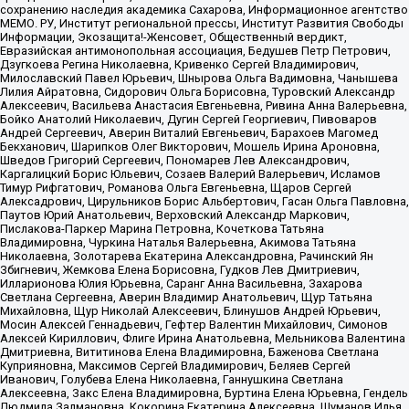
сохранению наследия академика Сахарова, Информационное агентство
МЕМО. РУ, Институт региональной прессы, Институт Развития Свободы
Информации, Экозащита!-Женсовет, Общественный вердикт,
Евразийская антимонопольная ассоциация, Бедушев Петр Петрович,
Дзугкоева Регина Николаевна, Кривенко Сергей Владимирович,
Милославский Павел Юрьевич, Шнырова Ольга Вадимовна, Чанышева
Лилия Айратовна, Сидорович Ольга Борисовна, Туровский Александр
Алексеевич, Васильева Анастасия Евгеньевна, Ривина Анна Валерьевна,
Бойко Анатолий Николаевич, Дугин Сергей Георгиевич, Пивоваров
Андрей Сергеевич, Аверин Виталий Евгеньевич, Барахоев Магомед
Бекханович, Шарипков Олег Викторович, Мошель Ирина Ароновна,
Шведов Григорий Сергеевич, Пономарев Лев Александрович,
Каргалицкий Борис Юльевич, Созаев Валерий Валерьевич, Исламов
Тимур Рифгатович, Романова Ольга Евгеньевна, Щаров Сергей
Алексадрович, Цирульников Борис Альбертович, Гасан Ольга Павловна,
Паутов Юрий Анатольевич, Верховский Александр Маркович,
Пислакова-Паркер Марина Петровна, Кочеткова Татьяна
Владимировна, Чуркина Наталья Валерьевна, Акимова Татьяна
Николаевна, Золотарева Екатерина Александровна, Рачинский Ян
Збигневич, Жемкова Елена Борисовна, Гудков Лев Дмитриевич,
Илларионова Юлия Юрьевна, Саранг Анна Васильевна, Захарова
Светлана Сергеевна, Аверин Владимир Анатольевич, Щур Татьяна
Михайловна, Щур Николай Алексеевич, Блинушов Андрей Юрьевич,
Мосин Алексей Геннадьевич, Гефтер Валентин Михайлович, Симонов
Алексей Кириллович, Флиге Ирина Анатольевна, Мельникова Валентина
Дмитриевна, Вититинова Елена Владимировна, Баженова Светлана
Куприяновна, Максимов Сергей Владимирович, Беляев Сергей
Иванович, Голубева Елена Николаевна, Ганнушкина Светлана
Алексеевна, Закс Елена Владимировна, Буртина Елена Юрьевна, Гендель
Людмила Залмановна, Кокорина Екатерина Алексеевна, Шуманов Илья