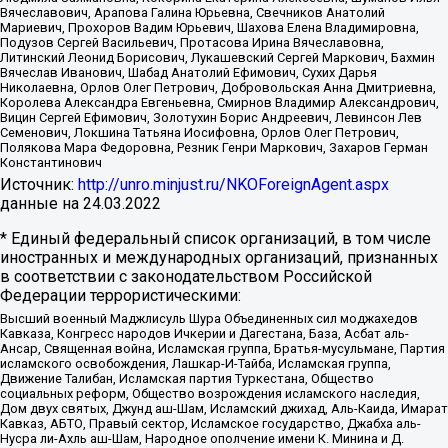
Вячеславович, Арапова Галина Юрьевна, Свечников Анатолий
Мариевич, Прохоров Вадим Юрьевич, Шахова Елена Владимировна,
Подузов Сергей Васильевич, Протасова Ирина Вячеславовна,
Литинский Леонид Борисович, Лукашевский Сергей Маркович, Бахмин
Вячеслав Иванович, Шабад Анатолий Ефимович, Сухих Дарья
Николаевна, Орлов Олег Петрович, Добровольская Анна Дмитриевна,
Королева Александра Евгеньевна, Смирнов Владимир Александрович,
Вицин Сергей Ефимович, Золотухин Борис Андреевич, Левинсон Лев
Семенович, Локшина Татьяна Иосифовна, Орлов Олег Петрович,
Полякова Мара Федоровна, Резник Генри Маркович, Захаров Герман
Константинович
Источник:
http://unro.minjust.ru/NKOForeignAgent.aspx
данные на
24.03.2022
* Единый федеральный список организаций, в том числе
иностранных и международных организаций, признанных
в соответствии с законодательством Российской
Федерации террористическими:
Высший военный Маджлисуль Шура Объединенных сил моджахедов
Кавказа, Конгресс народов Ичкерии и Дагестана, База, Асбат аль-
Ансар, Священная война, Исламская группа, Братья-мусульмане, Партия
исламского освобождения, Лашкар-И-Тайба, Исламская группа,
Движение Талибан, Исламская партия Туркестана, Общество
социальных реформ, Общество возрождения исламского наследия,
Дом двух святых, Джунд аш-Шам, Исламский джихад, Аль-Каида, Имарат
Кавказ, АБТО, Правый сектор, Исламское государство, Джабха аль-
Нусра ли-Ахль аш-Шам, Народное ополчение имени К. Минина и Д.