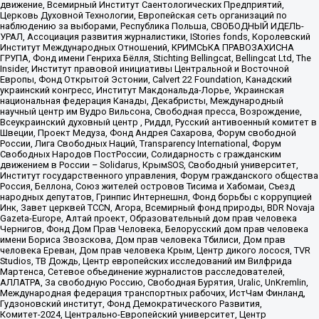
движение, Всемирный Институт Саентологических Предприятий,
Церковь Духовной Технологии, Европейская сеть организаций по
наблюдению за выборами, Республика Польша, СВОБОДНЫЙ ИДЕЛЬ-
УРАЛ, Ассоциация развития журналистики, IStories fonds, Королевский
Институт Международных Отношений, КРИМСЬКА ПРАВОЗАХИСНА
ГРУПА, Фонд имени Генриха Бёлля, Stichting Bellingcat, Bellingcat Ltd, The
Insider, Институт правовой инициативы Центральной и Восточной
Европы, Фонд Открытой Эстонии, Calvert 22 Foundation, Канадский
украинский конгресс, Институт Макдональда-Лорье, Украинская
национальная федерация Канады, Декабристы, Международный
научный центр им Вудро Вильсона, Свободная пресса, Возрождение,
Всеукраинский духовный центр , Риддл, Русский антивоенный комитет в
Швеции, Проект Медуза, Фонд Андрея Сахарова, Форум свободной
России, Лига Свободных Наций, Transparеncy International, Форум
Свободных Народов ПостРоссии, Солидарность с гражданским
движением в России – Solidarus, КрымSOS, Свободный университет,
Институт государственного управления, Форум гражданского общества
Россия, Беллона, Союз жителей островов Тисима и Хабомаи, Съезд
народных депутатов, Гринпис Интернешнл, Фонд борьбы с коррупцией
Инк, Завет церквей TCCN, Агора, Всемирный фонд природы, BDR Novaja
Gazeta-Europe, Алтай проект, Образовательный дом прав человека
Чернигов, Фонд Дом Прав Человека, Белорусский дом прав человека
имени Бориса Звозскова, Дом прав человека Тбилиси, Дом прав
человека Ереван, Дом прав человека Крым, Центр дикого лосося, TVR
Studios, ТВ Дождь, Центр европейских исследований им Вилфрида
Мартенса, Сетевое объединение журналистов расследователей,
АЛЛАТРА, За свободную Россию, Свободная Бурятия, Uralic, UnKremlin,
Международная федерация транспортных рабочих, ИстЧам Финланд,
Гудзоновский институт, Фонд Демократического Развития,
Комитет-2024, Центрально-Европейский университет, Центр