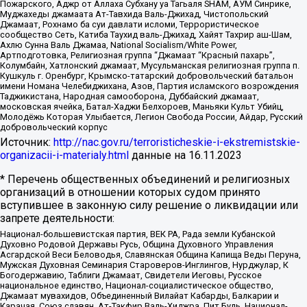
Пожарского, Аджр от Аллаха Субхану уа Тагьаля SHAM, АУМ Синрике,
Муджахеды джамаата Ат-Тавхида Валь-Джихад, Чистопольский
Джамаат, Рохнамо ба суи давлати исломи, Террористическое
сообщество Сеть, Катиба Таухид валь-Джихад, Хайят Тахрир аш-Шам,
Ахлю Сунна Валь Джамаа, National Socialism/White Power,
Артподготовка, Религиозная группа “Джамаат “Красный пахарь”,
Колумбайн, Хатлонский джамаат, Мусульманская религиозная группа п.
Кушкуль г. Оренбург, Крымско-татарский добровольческий батальон
имени Номана Челебиджихана, Азов, Партия исламского возрождения
Таджикистана, Народная самооборона, Дуббайский джамаат,
московская ячейка, Батал-Хаджи Белхороев, Маньяки Культ Убийц,
Молодёжь Которая Улыбается, Легион Свобода России, Айдар, Русский
добровольческий корпус
Источник:
http://nac.gov.ru/terroristicheskie-i-ekstremistskie-
organizacii-i-materialy.html
данные на
16.11.2023
* Перечень общественных объединений и религиозных
организаций в отношении которых судом принято
вступившее в законную силу решение о ликвидации или
запрете деятельности:
Национал-большевистская партия, ВЕК РА, Рада земли Кубанской
Духовно Родовой Державы Русь, Община Духовного Управления
Асгардской Веси Беловодья, Славянская Община Капища Веды Перуна,
Мужская Духовная Семинария Староверов-Инглингов, Нурджулар, К
Богодержавию, Таблиги Джамаат, Свидетели Иеговы, Русское
национальное единство, Национал-социалистическое общество,
Джамаат мувахидов, Объединенный Вилайат Кабарды, Балкарии и
Карачая, Союз славян, Ат-Такфир Валь-Хиджра, Пит Буль, Национал-