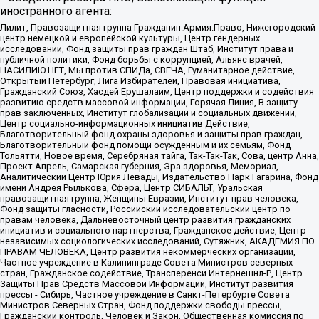
иностранного агента:
Лилит, Правозащитная группа Гражданин.Армия.Право, Нижегородский
центр немецкой и европейской культуры, Центр гендерных
исследований, Фонд защиты прав граждан Штаб, Институт права и
публичной политики, Фонд борьбы с коррупцией, Альянс врачей,
НАСИЛИЮ.НЕТ, Мы против СПИДа, СВЕЧА, Гуманитарное действие,
Открытый Петербург, Лига Избирателей, Правовая инициатива,
Гражданский Союз, Хасдей Ерушалаим, Центр поддержки и содействия
развитию средств массовой информации, Горячая Линия, В защиту
прав заключенных, Институт глобализации и социальных движений,
Центр социально-информационных инициатив Действие,
Благотворительный фонд охраны здоровья и защиты прав граждан,
Благотворительный фонд помощи осужденным и их семьям, Фонд
Тольятти, Новое время, Серебряная тайга, Так-Так-Так, Сова, центр Анна,
Проект Апрель, Самарская губерния, Эра здоровья, Мемориал,
Аналитический Центр Юрия Левады, Издательство Парк Гагарина, Фонд
имени Андрея Рылькова, Сфера, Центр СИБАЛЬТ, Уральская
правозащитная группа, Женщины Евразии, Институт прав человека,
Фонд защиты гласности, Российский исследовательский центр по
правам человека, Дальневосточный центр развития гражданских
инициатив и социального партнерства, Гражданское действие, Центр
независимых социологических исследований, Сутяжник, АКАДЕМИЯ ПО
ПРАВАМ ЧЕЛОВЕКА, Центр развития некоммерческих организаций,
Частное учреждение в Калининграде Совета Министров северных
стран, Гражданское содействие, Трансперенси Интернешнл-Р, Центр
Защиты Прав Средств Массовой Информации, Институт развития
прессы - Сибирь, Частное учреждение в Санкт-Петербурге Совета
Министров Северных Стран, Фонд поддержки свободы прессы,
Гражданский контроль, Человек и Закон, Общественная комиссия по