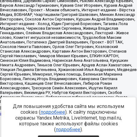
Для повышения удобства сайта мы используем
Источник:
https://minjust.gov.ru/uploaded/files/reestr-
cookies (
подробнее
). К сайту подключены
inostrannyih-agentov-22-03-2024.pdf
данные на
22.03.2024
сервисы Yandex.Metrika, LiveInternet, top.mail.ru,
которые также используют файлы cookies
Разработка -
(
подробнее
).