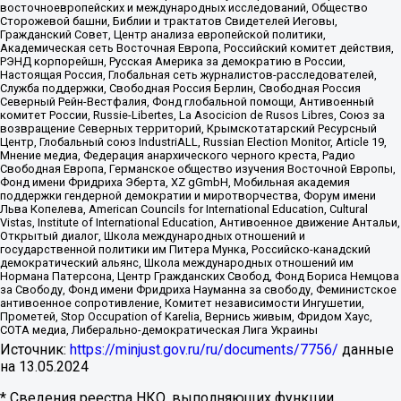
восточноевропейских и международных исследований, Общество
Сторожевой башни, Библии и трактатов Свидетелей Иеговы,
Гражданский Совет, Центр анализа европейской политики,
Академическая сеть Восточная Европа, Российский комитет действия,
РЭНД корпорейшн, Русская Америка за демократию в России,
Настоящая Россия, Глобальная сеть журналистов-расследователей,
Служба поддержки, Свободная Россия Берлин, Свободная Россия
Северный Рейн-Вестфалия, Фонд глобальной помощи, Антивоенный
комитет России, Russie-Libertes, La Asocicion de Rusos Libres, Союз за
возвращение Северных территорий, Крымскотатарский Ресурсный
Центр, Глобальный союз IndustriALL, Russian Election Monitor, Article 19,
Мнение медиа, Федерация анархического черного креста, Радио
Свободная Европа, Германское общество изучения Восточной Европы,
Фонд имени Фридриха Эберта, XZ gGmbH, Мобильная академия
поддержки гендерной демократии и миротворчества, Форум имени
Льва Копелева, American Councils for International Education, Cultural
Vistas, Institute of International Education, Антивоенное движение Антальи,
Открытый диалог, Школа международных отношений и
государственной политики им Питера Мунка, Российско-канадский
демократический альянс, Школа международных отношений им
Нормана Патерсона, Центр Гражданских Свобод, Фонд Бориса Немцова
за Свободу, Фонд имени Фридриха Науманна за свободу, Феминистское
антивоенное сопротивление, Комитет независимости Ингушетии,
Прометей, Stop Occupation of Karelia, Вернись живым, Фридом Хаус,
СОТА медиа, Либерально-демократическая Лига Украины
Источник:
https://minjust.gov.ru/ru/documents/7756/
данные
на
13.05.2024
* Сведения реестра НКО, выполняющих функции