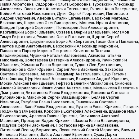
Лилия Айратовна, Сидорович Ольга Борисовна, Туровский Александр
Алексеевич, Васильева Анастасия Евгеньевна, Ривина Анна Валерьевна,
Бойко Анатолий Николаевич, Дугин Сергей Георгиевич, Пивоваров
Андрей Сергеевич, Аверин Виталий Евгеньевич, Барахоев Магомед
Бекханович, Шарипков Олег Викторович, Мошель Ирина Ароновна,
Шведов Григорий Сергеевич, Пономарев Лев Александрович,
Каргалицкий Борис Юльевич, Созаев Валерий Валерьевич, Исламов
Тимур Рифгатович, Романова Ольга Евгеньевна, Щаров Сергей
Алексадрович, Цирульников Борис Альбертович, Гасан Ольга Павловна,
Паутов Юрий Анатольевич, Верховский Александр Маркович,
Пислакова-Паркер Марина Петровна, Кочеткова Татьяна
Владимировна, Чуркина Наталья Валерьевна, Акимова Татьяна
Николаевна, Золотарева Екатерина Александровна, Рачинский Ян
Збигневич, Жемкова Елена Борисовна, Гудков Лев Дмитриевич,
Илларионова Юлия Юрьевна, Саранг Анна Васильевна, Захарова
Светлана Сергеевна, Аверин Владимир Анатольевич, Щур Татьяна
Михайловна, Щур Николай Алексеевич, Блинушов Андрей Юрьевич,
Мосин Алексей Геннадьевич, Гефтер Валентин Михайлович, Симонов
Алексей Кириллович, Флиге Ирина Анатольевна, Мельникова Валентина
Дмитриевна, Вититинова Елена Владимировна, Баженова Светлана
Куприяновна, Максимов Сергей Владимирович, Беляев Сергей
Иванович, Голубева Елена Николаевна, Ганнушкина Светлана
Алексеевна, Закс Елена Владимировна, Буртина Елена Юрьевна, Гендель
Людмила Залмановна, Кокорина Екатерина Алексеевна, Шуманов Илья
Вячеславович, Арапова Галина Юрьевна, Свечников Анатолий
Мариевич, Прохоров Вадим Юрьевич, Шахова Елена Владимировна,
Подузов Сергей Васильевич, Протасова Ирина Вячеславовна,
Литинский Леонид Борисович, Лукашевский Сергей Маркович, Бахмин
Вячеслав Иванович, Шабад Анатолий Ефимович, Сухих Дарья