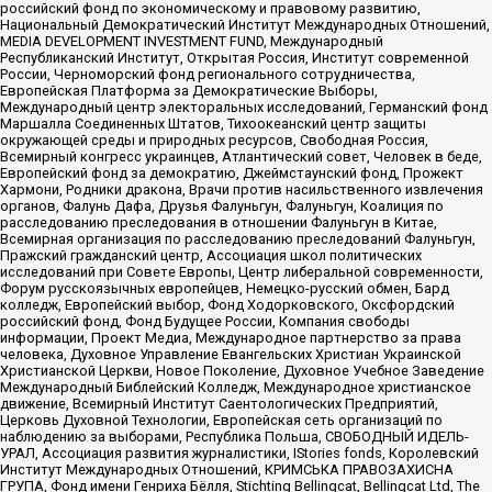
российский фонд по экономическому и правовому развитию,
Национальный Демократический Институт Международных Отношений,
MEDIA DEVELOPMENT INVESTMENT FUND, Международный
Республиканский Институт, Открытая Россия, Институт современной
России, Черноморский фонд регионального сотрудничества,
Европейская Платформа за Демократические Выборы,
Международный центр электоральных исследований, Германский фонд
Маршалла Соединенных Штатов, Тихоокеанский центр защиты
окружающей среды и природных ресурсов, Свободная Россия,
Всемирный конгресс украинцев, Атлантический совет, Человек в беде,
Европейский фонд за демократию, Джеймстаунский фонд, Прожект
Хармони, Родники дракона, Врачи против насильственного извлечения
органов, Фалунь Дафа, Друзья Фалуньгун, Фалуньгун, Коалиция по
расследованию преследования в отношении Фалуньгун в Китае,
Всемирная организация по расследованию преследований Фалуньгун,
Пражский гражданский центр, Ассоциация школ политических
исследований при Совете Европы, Центр либеральной современности,
Форум русскоязычных европейцев, Немецко-русский обмен, Бард
колледж, Европейский выбор, Фонд Ходорковского, Оксфордский
российский фонд, Фонд Будущее России, Компания свободы
информации, Проект Медиа, Международное партнерство за права
человека, Духовное Управление Евангельских Христиан Украинской
Христианской Церкви, Новое Поколение, Духовное Учебное Заведение
Международный Библейский Колледж, Международное христианское
движение, Всемирный Институт Саентологических Предприятий,
Церковь Духовной Технологии, Европейская сеть организаций по
наблюдению за выборами, Республика Польша, СВОБОДНЫЙ ИДЕЛЬ-
УРАЛ, Ассоциация развития журналистики, IStories fonds, Королевский
Институт Международных Отношений, КРИМСЬКА ПРАВОЗАХИСНА
ГРУПА, Фонд имени Генриха Бёлля, Stichting Bellingcat, Bellingcat Ltd, The