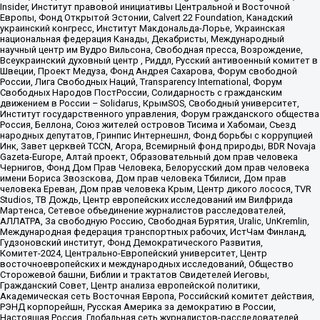
Insider, Институт правовой инициативы Центральной и Восточной
Европы, Фонд Открытой Эстонии, Calvert 22 Foundation, Канадский
украинский конгресс, Институт Макдональда-Лорье, Украинская
национальная федерация Канады, Декабристы, Международный
научный центр им Вудро Вильсона, Свободная пресса, Возрождение,
Всеукраинский духовный центр , Риддл, Русский антивоенный комитет в
Швеции, Проект Медуза, Фонд Андрея Сахарова, Форум свободной
России, Лига Свободных Наций, Transparеncy International, Форум
Свободных Народов ПостРоссии, Солидарность с гражданским
движением в России – Solidarus, КрымSOS, Свободный университет,
Институт государственного управления, Форум гражданского общества
Россия, Беллона, Союз жителей островов Тисима и Хабомаи, Съезд
народных депутатов, Гринпис Интернешнл, Фонд борьбы с коррупцией
Инк, Завет церквей TCCN, Агора, Всемирный фонд природы, BDR Novaja
Gazeta-Europe, Алтай проект, Образовательный дом прав человека
Чернигов, Фонд Дом Прав Человека, Белорусский дом прав человека
имени Бориса Звозскова, Дом прав человека Тбилиси, Дом прав
человека Ереван, Дом прав человека Крым, Центр дикого лосося, TVR
Studios, ТВ Дождь, Центр европейских исследований им Вилфрида
Мартенса, Сетевое объединение журналистов расследователей,
АЛЛАТРА, За свободную Россию, Свободная Бурятия, Uralic, UnKremlin,
Международная федерация транспортных рабочих, ИстЧам Финланд,
Гудзоновский институт, Фонд Демократического Развития,
Комитет-2024, Центрально-Европейский университет, Центр
восточноевропейских и международных исследований, Общество
Сторожевой башни, Библии и трактатов Свидетелей Иеговы,
Гражданский Совет, Центр анализа европейской политики,
Академическая сеть Восточная Европа, Российский комитет действия,
РЭНД корпорейшн, Русская Америка за демократию в России,
Настоящая Россия, Глобальная сеть журналистов-расследователей,