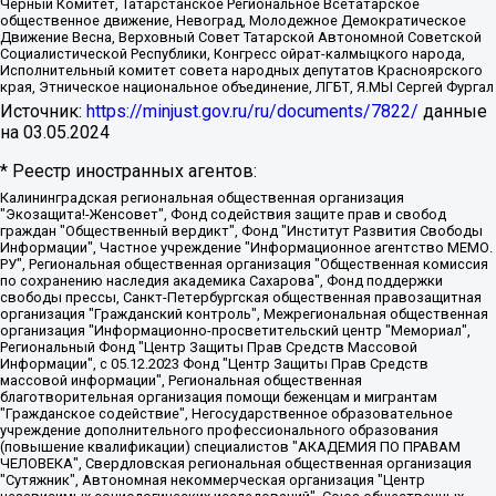
Черный Комитет, Татарстанское Региональное Всетатарское
общественное движение, Невоград, Молодежное Демократическое
Движение Весна, Верховный Совет Татарской Автономной Советской
Социалистической Республики, Конгресс ойрат-калмыцкого народа,
Исполнительный комитет совета народных депутатов Красноярского
края, Этническое национальное объединение, ЛГБТ, Я.МЫ Сергей Фургал
Источник:
https://minjust.gov.ru/ru/documents/7822/
данные
на
03.05.2024
* Реестр иностранных агентов:
Калининградская региональная общественная организация "Экозащита!-Женсовет", Фонд содействия защите прав и свобод граждан "Общественный вердикт", Фонд "Институт Развития Свободы Информации", Частное учреждение "Информационное агентство МЕМО. РУ", Региональная общественная организация "Общественная комиссия по сохранению наследия академика Сахарова", Фонд поддержки свободы прессы, Санкт-Петербургская общественная правозащитная организация "Гражданский контроль", Межрегиональная общественная организация "Информационно-просветительский центр "Мемориал", Региональный Фонд "Центр Защиты Прав Средств Массовой Информации", с 05.12.2023 Фонд "Центр Защиты Прав Средств массовой информации", Региональная общественная благотворительная организация помощи беженцам и мигрантам "Гражданское содействие", Негосударственное образовательное учреждение дополнительного профессионального образования (повышение квалификации) специалистов "АКАДЕМИЯ ПО ПРАВАМ ЧЕЛОВЕКА", Свердловская региональная общественная организация "Сутяжник", Автономная некоммерческая организация "Центр независимых социологических исследований", Союз общественных объединений "Российский исследовательский центр по правам человека", Региональное общественное учреждение научно-информационный центр "МЕМОРИАЛ", Некоммерческая организация "Фонд защиты гласности", Автономная некоммерческая организация "Институт прав человека", Городская общественная организация "Екатеринбургское общество "МЕМОРИАЛ", Городская общественная организация "Рязанское историко-просветительское и правозащитное общество "Мемориал" (Рязанский Мемориал), Челябинский региональный орган общественной самодеятельности – женское общественное объединение "Женщины Евразии", Челябинский региональный орган общественной самодеятельности "Уральская правозащитная группа", Фонд содействия защите здоровья и социальной справедливости имени Андрея Рылькова, Автономная Некоммерческая Организация "Аналитический Центр Юрия Левады", Автономная некоммерческая организация социальной поддержки населения "Проект Апрель", Региональная общественная организация помощи женщинам и детям, находящимся в кризисной ситуации "Информационно-методический центр "Анна", Фонд содействия развитию массовых коммуникаций и правовому просвещению "Так-так-Так", Фонд содействия устойчивому развитию "Серебряная тайга", Свердловский региональный общественный фонд социальных проектов "Новое время", "Idel.Реалии", Кавказ.Реалии, Крым.Реалии, Телеканал Настоящее Время, Татаро-башкирская служба Радио Свобода (Azatliq Radiosi), Радио Свободная Европа/Радио Свобода (PCE/PC), "Сибирь.Реалии", "Фактограф", Благотворительный фонд помощи осужденным и их семьям, Автономная некоммерческая организация "Институт глобализации и социальных движений", Фонд "В защиту прав заключенных", Частное учреждение "Центр поддержки и содействия развитию средств массовой информации", Пензенский региональный общественный благотворительный фонд "Гражданский союз", "Север.Реалии", Некоммерческая организация Фонд "Правовая инициатива", Общество с ограниченной ответственностью "Радио Свободная Европа/Радио Свобода", Чешское информационное агентство "MEDIUM-ORIENT", Красноярская региональная общественная организация "Мы против СПИДа", Камалягин Денис Николаевич, Маркелов Сергей Евгеньевич, Пономарев Лев Александрович, Савицкая Людмила Алексеевна, Автономная некоммерческая организация "Центр по работе с проблемой насилия "НАСИЛИЮ.НЕТ", Межрегиональный профессиональный союз работников здравоохранения "Альянс врачей", Юридическое лицо, зарегистрированное в Латвийской Республике, SIA "Medusa Project" (регистрационный номер 40103797863, дата регистрации 10.06.2014), Некоммерческая организация "Фонд по борьбе с коррупцией", Автономная некоммерческая организация "Институт права и публичной политики", Баданин Роман Сергеевич, Гликин Максим Александрович, Железнова Мария Михайловна, Лукьянова Юлия Сергеевна, Маетная Елизавета Витальевна, Маняхин Петр Борисович, Чуракова Ольга Владимировна, Ярош Юлия Петровна, Юридическое лицо "The Insider SIA", зарегистрированное в Риге, Латвийская Республика (дата регистрации 26.06.2015), являющееся администратором доменного имени интернет-издания "The Insider SIA", https://theins.ru, Постернак Алексей Евгеньевич, Рубин Михаил Аркадьевич, Анин Роман Александрович, Юридическое лицо Istories fonds, зарегистрированное в Латвийской Республике (регистрационный номер 50008295751, дата регистрации 24.02.2020), Великовский Дмитрий Александрович, Долинина Ирина Николаевна, Мароховская Алеся Алексеевна, Шлейнов Роман Юрьевич, Шмагун Олеся Валентиновна, Общество с ограниченной ответственностью "Альтаир 2021", Общество с ограниченной ответственностью "Вега 2021", Общество с ограниченной ответственностью "Главный редактор 2021", Общество с ограниченной ответственностью "Ромашки монолит", Важенков Артем Валерьевич, Ивановская областная общественная организация "Центр гендерных исследований", Гурман Юрий Альбертович, Медиапроект "ОВД-Инфо", Егоров Владимир Владимирович, Жилинский Владимир Александрович, Общество с ограниченной ответственностью "ЗП", Иванова София Юрьевна, Карезина Инна Павловна, Кильтау Екатерина Викторовна, Петров Алексей Викторович, Пискунов Сергей Евгеньевич, Смирнов Сергей Сергеевич, Тихонов Михаил Сергеевич, Общество с ограниченной ответственностью "ЖУРНАЛИСТ-ИНОСТРАННЫЙ АГЕНТ", Арапова Галина Юрьевна, Вольтская Татьяна Анатольевна, Американская компания "Mason G.E.S. Anonymous Foundation" (США), являющаяся владельцем интернет-издания https://mnews.world/, Компания "Stichting Bellingcat", зарегистрированная в Нидерландах (дата регистрации 11.07.2018), Захаров Андрей Вячеславович, Клепиковская Екатерина Дмитриевна, Общество с ограниченной ответственностью "МЕМО", Перл Роман Александрович, Симонов Евгений Алексеевич, Соловьева Елена Анатольевна, Сотников Даниил Владимирович, Сурначева Елизавета Дмитриевна, Автономная некоммерческая организация по защите прав человека и информированию населения "Якутия – Наше Мнение", Общество с ограниченной ответственностью "Москоу диджитал медиа", с 26.01.2023 Общество с ограниченной ответственностью "Чайка Белые сады", Ветошкина Валерия Валерьевна, Заговора Максим Александрович, Межрегиональное общественное движение "Российская ЛГБТ - сеть", Оленичев Максим Владимирович, Павлов Иван Юрьевич, Скворцова Елена Сергеевна, Общество с ограниченной ответственностью "Как бы инагент", Кочетков Игорь Викторович, Общество с ограниченной ответственностью "Честные выборы", Еланчик Олег Александрович, Общество с ограниченной ответственностью "Нобелевский призыв", Гималова Регина Эмилевна, Григорьев Андрей Валерьевич, Григорьева Алина Александровна, Ассоциация по содействию защите прав призывников, альтернативнослужащих и военнослужащих "Правозащитная группа "Гражданин.Армия.Право", Хисамова Регина Фаритовна, Автономная некоммерческая организация по реализации социально-правовых программ "Лилит", Дальневосточное общественное движение "Маяк", Санкт-Петербургская ЛГБТ-инициативная группа "Выход", Инициативная группа ЛГБТ+ "Реверс", Алексеев Андрей Викторович, Бекбулатова Таисия Львовна, Беляев Иван Михайлович, Владыкина Елена Сергеевна, Гельман Марат Александрович, Никульшина Вероника Юрьевна, Толоконникова Надежда Андреевна, Шендерович Виктор Анатольевич, Общество с ограниченной ответственностью "Данное сообщение", Общество с ограниченной ответственностью Издательский дом "Новая глава", Айнбиндер Александра Александровна, Московский комьюнити-центр для ЛГБТ+инициатив, Благотворительный фонд развития филантропии, Deutsche Welle (Германия, Kurt-Schumacher-Strasse 3, 53113 Bonn), Борзунова Мария Михайловна, Воробьев Виктор Викторович, Голубева Анна Львовна, Константинова Алла Михайловна, Малкова Ирина Владимировна, Мурадов Мурад Абдулгалимович, Осетинская Елизавета Николаевна, Понасенков Евгений Николаевич, Ганапольский Матвей Юрьевич, Киселев Евгений Алексеевич, Борухович Ирина Григорьевна, Дремин Иван Тимофеевич, Дубровский Дмитрий Викторович, Красноярская региональная общественная организация поддержки и развития альтернативных образовательных технологий и межкультурных коммуникаций "ИНТЕРРА", Маяковская Екатерина Алексеевна, Фейгин Марк Захарович, Филимонов Андрей Викторович, Дзугкоева Регина Николаевна, Доброхотов Роман Александрович, Дудь Юрий Александрович, Елкин Сергей Владимирович, Кругликов Кирилл Игоревич, Сабунаева Мария Леонидовна, Семенов Алексей Владимирович, Шаинян Карен Багратович, Шульман Екатерина Михайловна, Асафьев Артур Валерьевич, Вахштайн Виктор Семенович, Венедиктов Алексей Алексеевич, Лушникова Екатерина Евгеньевна, Волков Леонид Михайлович, Невзоров Александр Глебович, Пархоменко Сергей Борисович, Сироткин Ярослав Николаевич, Кара-Мурза Владимир Владимирович, Баранова Наталья Владимировна, Гозман Леонид Яковлевич, Кагарлицкий Борис Юльевич, Климарев Михаил Валерьевич, Милов Владимир Станиславович, Автономная некоммерческая организация Краснодарский центр современного искусства "Типография", Моргенштерн Алишер Тагирович, Соболь Любовь Эдуардовна, Общество с ограниченной ответственностью "ЛИЗА НОРМ", Каспаров Гарри Кимович, Ходорковский Михаил Борисович, Общество с ограниченной ответственностью "Апрельские тезисы", Данилович Ирина Брониславовна, Кашин Олег Владимирович, Петров Николай Владимирович, Пивоваров Алексей Владимирович, Соколов Михаил Владимирович, Цветкова Юлия Владимировна, Чичваркин Евгений Александрович, Комитет против пыток/Команда против пыток, Общество с ограниченной ответственностью "Первый научный", Общество с ограниченной ответственностью "Вертолет и ко", Белоцерковская Вероника Борисовна, Кац Максим Евгеньевич, Лазарева Татьяна Юрьевна, Шаведдинов Руслан Табризович, Яшин Илья Валерьевич, Общество с ограниченной ответственностью "Иноагент ААВ", Алешковский Дмитрий Петрович, Альбац Евгения Марковна, Быков Дмитрий Львович, Галямина Юлия Евгеньевна, Лойко Сергей Леонидович, Мартынов Кирилл Константинович, Медведев Сергей Александрович, Крашенинников Федор Геннадиевич, Гордеева Катерина Вл