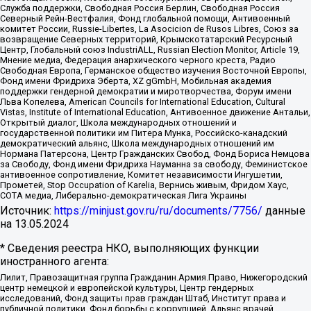
Служба поддержки, Свободная Россия Берлин, Свободная Россия
Северный Рейн-Вестфалия, Фонд глобальной помощи, Антивоенный
комитет России, Russie-Libertes, La Asocicion de Rusos Libres, Союз за
возвращение Северных территорий, Крымскотатарский Ресурсный
Центр, Глобальный союз IndustriALL, Russian Election Monitor, Article 19,
Мнение медиа, Федерация анархического черного креста, Радио
Свободная Европа, Германское общество изучения Восточной Европы,
Фонд имени Фридриха Эберта, XZ gGmbH, Мобильная академия
поддержки гендерной демократии и миротворчества, Форум имени
Льва Копелева, American Councils for International Education, Cultural
Vistas, Institute of International Education, Антивоенное движение Антальи,
Открытый диалог, Школа международных отношений и
государственной политики им Питера Мунка, Российско-канадский
демократический альянс, Школа международных отношений им
Нормана Патерсона, Центр Гражданских Свобод, Фонд Бориса Немцова
за Свободу, Фонд имени Фридриха Науманна за свободу, Феминистское
антивоенное сопротивление, Комитет независимости Ингушетии,
Прометей, Stop Occupation of Karelia, Вернись живым, Фридом Хаус,
СОТА медиа, Либерально-демократическая Лига Украины
Источник:
https://minjust.gov.ru/ru/documents/7756/
данные
на
13.05.2024
* Сведения реестра НКО, выполняющих функции
иностранного агента:
Лилит, Правозащитная группа Гражданин.Армия.Право, Нижегородский
центр немецкой и европейской культуры, Центр гендерных
исследований, Фонд защиты прав граждан Штаб, Институт права и
публичной политики, Фонд борьбы с коррупцией, Альянс врачей,