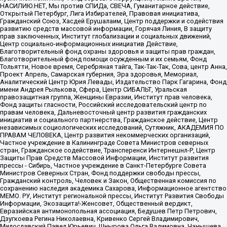
НАСИЛИЮ.НЕТ, Мы против СПИДа, СВЕЧА, Гуманитарное действие,
Открытый Петербург, Лига Избирателей, Правовая инициатива,
Гражданский Союз, Хасдей Ерушалаим, Центр поддержки и содействия
развитию средств массовой информации, Горячая Линия, В защиту
прав заключенных, Институт глобализации и социальных движений,
Центр социально-информационных инициатив Действие,
Благотворительный фонд охраны здоровья и защиты прав граждан,
Благотворительный фонд помощи осужденным и их семьям, Фонд
Тольятти, Новое время, Серебряная тайга, Так-Так-Так, Сова, центр Анна,
Проект Апрель, Самарская губерния, Эра здоровья, Мемориал,
Аналитический Центр Юрия Левады, Издательство Парк Гагарина, Фонд
имени Андрея Рылькова, Сфера, Центр СИБАЛЬТ, Уральская
правозащитная группа, Женщины Евразии, Институт прав человека,
Фонд защиты гласности, Российский исследовательский центр по
правам человека, Дальневосточный центр развития гражданских
инициатив и социального партнерства, Гражданское действие, Центр
независимых социологических исследований, Сутяжник, АКАДЕМИЯ ПО
ПРАВАМ ЧЕЛОВЕКА, Центр развития некоммерческих организаций,
Частное учреждение в Калининграде Совета Министров северных
стран, Гражданское содействие, Трансперенси Интернешнл-Р, Центр
Защиты Прав Средств Массовой Информации, Институт развития
прессы - Сибирь, Частное учреждение в Санкт-Петербурге Совета
Министров Северных Стран, Фонд поддержки свободы прессы,
Гражданский контроль, Человек и Закон, Общественная комиссия по
сохранению наследия академика Сахарова, Информационное агентство
МЕМО. РУ, Институт региональной прессы, Институт Развития Свободы
Информации, Экозащита!-Женсовет, Общественный вердикт,
Евразийская антимонопольная ассоциация, Бедушев Петр Петрович,
Дзугкоева Регина Николаевна, Кривенко Сергей Владимирович,
Милославский Павел Юрьевич, Шнырова Ольга Вадимовна, Чанышева