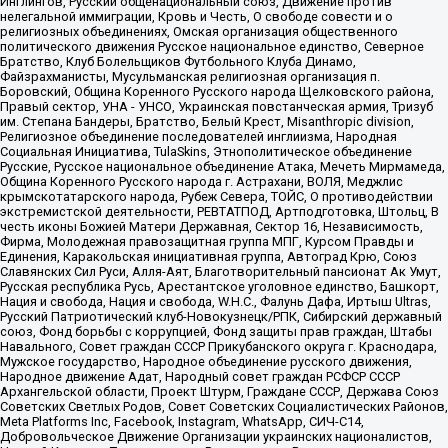
Инглингов, Русский общенациональный союз, Движение против
нелегальной иммиграции, Кровь и Честь, О свободе совести и о
религиозных объединениях, Омская организация общественного
политического движения Русское национальное единство, Северное
Братство, Клуб Болельщиков Футбольного Клуба Динамо,
Файзрахманисты, Мусульманская религиозная организация п.
Боровский, Община Коренного Русского народа Щелковского района,
Правый сектор, УНА - УНСО, Украинская повстанческая армия, Тризуб
им. Степана Бандеры, Братство, Белый Крест, Misanthropic division,
Религиозное объединение последователей инглиизма, Народная
Социальная Инициатива, TulaSkins, Этнополитическое объединение
Русские, Русское национальное объединение Атака, Мечеть Мирмамеда,
Община Коренного Русского народа г. Астрахани, ВОЛЯ, Меджлис
крымскотатарского народа, Рубеж Севера, ТОЙС, О противодействии
экстремистской деятельности, РЕВТАТПОД, Артподготовка, Штольц, В
честь иконы Божией Матери Державная, Сектор 16, Независимость,
Фирма, Молодежная правозащитная группа МПГ, Курсом Правды и
Единения, Каракольская инициативная группа, Автоград Крю, Союз
Славянских Сил Руси, Алля-Аят, Благотворительный пансионат Ак Умут,
Русская республика Русь, Арестантское уголовное единство, Башкорт,
Нация и свобода, Нация и свобода, W.H.С., Фалунь Дафа, Иртыш Ultras,
Русский Патриотический клуб-Новокузнецк/РПК, Сибирский державный
союз, Фонд борьбы с коррупцией, Фонд защиты прав граждан, Штабы
Навального, Совет граждан СССР Прикубанского округа г. Краснодара,
Мужское государство, Народное объединение русского движения,
Народное движение Адат, Народный совет граждан РСФСР СССР
Архангельской области, Проект Штурм, Граждане СССР, Держава Союз
Советских Светлых Родов, Совет Советских Социалистических Районов,
Meta Platforms Inc, Facebook, Instagram, WhatsApp, СИЧ-С14,
Добровольческое Движение Организации украинских националистов,