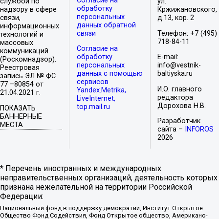
Согласие на
службой по
ул.
обработку
надзору в сфере
Кржижановского,
персональных
связи,
д.13, кор. 2
данных обратной
информационных
связи
Телефон: +7 (495)
технологий и
718-84-11
массовых
Согласие на
коммуникаций
обработку
E-mail:
(Роскомнадзор).
персональных
info@vestnik-
Реестровая
данных с помощью
baltiyska.ru
запись ЭЛ № ФС
сервисов
77 –80854 от
И.О. главного
Yandex.Metrika,
21.04.2021 г.
редактора
LiveInternet,
Дорохова Н.В.
top.mail.ru
ПОКАЗАТЬ
БАННЕРНЫЕ
Разработчик
МЕСТА
сайта –
INFOROS
2026
* Перечень иностранных и международных
неправительственных организаций, деятельность которых
признана нежелательной на территории Российской
Федерации:
Национальный фонд в поддержку демократии, Институт Открытое
Общество Фонд Содействия, Фонд Открытое общество, Американо-