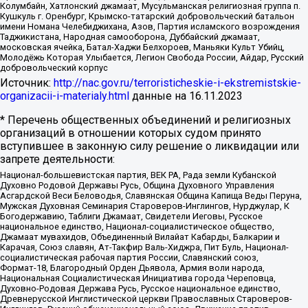
Колумбайн, Хатлонский джамаат, Мусульманская религиозная группа п.
Кушкуль г. Оренбург, Крымско-татарский добровольческий батальон
имени Номана Челебиджихана, Азов, Партия исламского возрождения
Таджикистана, Народная самооборона, Дуббайский джамаат,
московская ячейка, Батал-Хаджи Белхороев, Маньяки Культ Убийц,
Молодёжь Которая Улыбается, Легион Свобода России, Айдар, Русский
добровольческий корпус
Источник:
http://nac.gov.ru/terroristicheskie-i-ekstremistskie-
organizacii-i-materialy.html
данные на
16.11.2023
* Перечень общественных объединений и религиозных
организаций в отношении которых судом принято
вступившее в законную силу решение о ликвидации или
запрете деятельности:
Национал-большевистская партия, ВЕК РА, Рада земли Кубанской
Духовно Родовой Державы Русь, Община Духовного Управления
Асгардской Веси Беловодья, Славянская Община Капища Веды Перуна,
Мужская Духовная Семинария Староверов-Инглингов, Нурджулар, К
Богодержавию, Таблиги Джамаат, Свидетели Иеговы, Русское
национальное единство, Национал-социалистическое общество,
Джамаат мувахидов, Объединенный Вилайат Кабарды, Балкарии и
Карачая, Союз славян, Ат-Такфир Валь-Хиджра, Пит Буль, Национал-
социалистическая рабочая партия России, Славянский союз,
Формат-18, Благородный Орден Дьявола, Армия воли народа,
Национальная Социалистическая Инициатива города Череповца,
Духовно-Родовая Держава Русь, Русское национальное единство,
Древнерусской Инглистической церкви Православных Староверов-