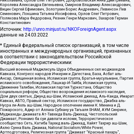
Николаевна, Орлов Олег Петрович, Добровольская Анна Дмитриевна,
Королева Александра Евгеньевна, Смирнов Владимир Александрович,
Вицин Сергей Ефимович, Золотухин Борис Андреевич, Левинсон Лев
Семенович, Локшина Татьяна Иосифовна, Орлов Олег Петрович,
Полякова Мара Федоровна, Резник Генри Маркович, Захаров Герман
Константинович
Источник:
http://unro.minjust.ru/NKOForeignAgent.aspx
данные на
24.03.2022
* Единый федеральный список организаций, в том числе
иностранных и международных организаций, признанных
в соответствии с законодательством Российской
Федерации террористическими:
Высший военный Маджлисуль Шура Объединенных сил моджахедов
Кавказа, Конгресс народов Ичкерии и Дагестана, База, Асбат аль-
Ансар, Священная война, Исламская группа, Братья-мусульмане, Партия
исламского освобождения, Лашкар-И-Тайба, Исламская группа,
Движение Талибан, Исламская партия Туркестана, Общество
социальных реформ, Общество возрождения исламского наследия,
Дом двух святых, Джунд аш-Шам, Исламский джихад, Аль-Каида, Имарат
Кавказ, АБТО, Правый сектор, Исламское государство, Джабха аль-
Нусра ли-Ахль аш-Шам, Народное ополчение имени К. Минина и Д.
Пожарского, Аджр от Аллаха Субхану уа Тагьаля SHAM, АУМ Синрике,
Муджахеды джамаата Ат-Тавхида Валь-Джихад, Чистопольский
Джамаат, Рохнамо ба суи давлати исломи, Террористическое
сообщество Сеть, Катиба Таухид валь-Джихад, Хайят Тахрир аш-Шам,
Ахлю Сунна Валь Джамаа, National Socialism/White Power,
Артподготовка, Религиозная группа “Джамаат “Красный пахарь”,