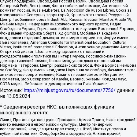
Служба поддержки, Свободная Россия Берлин, Свободная Россия
Северный Рейн-Вестфалия, Фонд глобальной помощи, Антивоенный
комитет России, Russie-Libertes, La Asocicion de Rusos Libres, Союз за
возвращение Северных территорий, Крымскотатарский Ресурсный
Центр, Глобальный союз IndustriALL, Russian Election Monitor, Article 19,
Мнение медиа, Федерация анархического черного креста, Радио
Свободная Европа, Германское общество изучения Восточной Европы,
Фонд имени Фридриха Эберта, XZ gGmbH, Мобильная академия
поддержки гендерной демократии и миротворчества, Форум имени
Льва Копелева, American Councils for International Education, Cultural
Vistas, Institute of International Education, Антивоенное движение Антальи,
Открытый диалог, Школа международных отношений и
государственной политики им Питера Мунка, Российско-канадский
демократический альянс, Школа международных отношений им
Нормана Патерсона, Центр Гражданских Свобод, Фонд Бориса Немцова
за Свободу, Фонд имени Фридриха Науманна за свободу, Феминистское
антивоенное сопротивление, Комитет независимости Ингушетии,
Прометей, Stop Occupation of Karelia, Вернись живым, Фридом Хаус,
СОТА медиа, Либерально-демократическая Лига Украины
Источник:
https://minjust.gov.ru/ru/documents/7756/
данные
на
13.05.2024
* Сведения реестра НКО, выполняющих функции
иностранного агента:
Лилит, Правозащитная группа Гражданин.Армия.Право, Нижегородский
центр немецкой и европейской культуры, Центр гендерных
исследований, Фонд защиты прав граждан Штаб, Институт права и
публичной политики, Фонд борьбы с коррупцией, Альянс врачей,