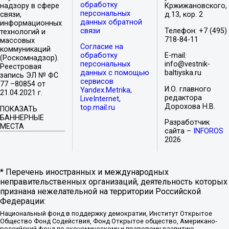
обработку
надзору в сфере
Кржижановского,
персональных
связи,
д.13, кор. 2
данных обратной
информационных
связи
Телефон: +7 (495)
технологий и
718-84-11
массовых
Согласие на
коммуникаций
обработку
E-mail:
(Роскомнадзор).
персональных
info@vestnik-
Реестровая
данных с помощью
baltiyska.ru
запись ЭЛ № ФС
сервисов
77 –80854 от
И.О. главного
Yandex.Metrika,
21.04.2021 г.
редактора
LiveInternet,
Дорохова Н.В.
top.mail.ru
ПОКАЗАТЬ
БАННЕРНЫЕ
Разработчик
МЕСТА
сайта –
INFOROS
2026
* Перечень иностранных и международных
неправительственных организаций, деятельность которых
признана нежелательной на территории Российской
Федерации:
Национальный фонд в поддержку демократии, Институт Открытое
Общество Фонд Содействия, Фонд Открытое общество, Американо-
российский фонд по экономическому и правовому развитию,