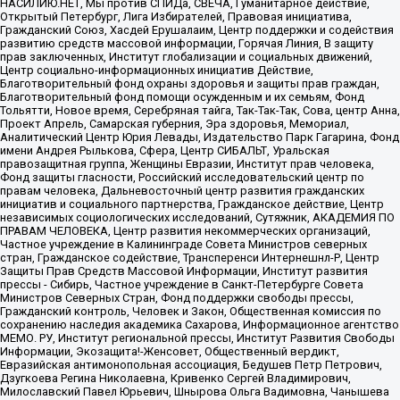
НАСИЛИЮ.НЕТ, Мы против СПИДа, СВЕЧА, Гуманитарное действие,
Открытый Петербург, Лига Избирателей, Правовая инициатива,
Гражданский Союз, Хасдей Ерушалаим, Центр поддержки и содействия
развитию средств массовой информации, Горячая Линия, В защиту
прав заключенных, Институт глобализации и социальных движений,
Центр социально-информационных инициатив Действие,
Благотворительный фонд охраны здоровья и защиты прав граждан,
Благотворительный фонд помощи осужденным и их семьям, Фонд
Тольятти, Новое время, Серебряная тайга, Так-Так-Так, Сова, центр Анна,
Проект Апрель, Самарская губерния, Эра здоровья, Мемориал,
Аналитический Центр Юрия Левады, Издательство Парк Гагарина, Фонд
имени Андрея Рылькова, Сфера, Центр СИБАЛЬТ, Уральская
правозащитная группа, Женщины Евразии, Институт прав человека,
Фонд защиты гласности, Российский исследовательский центр по
правам человека, Дальневосточный центр развития гражданских
инициатив и социального партнерства, Гражданское действие, Центр
независимых социологических исследований, Сутяжник, АКАДЕМИЯ ПО
ПРАВАМ ЧЕЛОВЕКА, Центр развития некоммерческих организаций,
Частное учреждение в Калининграде Совета Министров северных
стран, Гражданское содействие, Трансперенси Интернешнл-Р, Центр
Защиты Прав Средств Массовой Информации, Институт развития
прессы - Сибирь, Частное учреждение в Санкт-Петербурге Совета
Министров Северных Стран, Фонд поддержки свободы прессы,
Гражданский контроль, Человек и Закон, Общественная комиссия по
сохранению наследия академика Сахарова, Информационное агентство
МЕМО. РУ, Институт региональной прессы, Институт Развития Свободы
Информации, Экозащита!-Женсовет, Общественный вердикт,
Евразийская антимонопольная ассоциация, Бедушев Петр Петрович,
Дзугкоева Регина Николаевна, Кривенко Сергей Владимирович,
Милославский Павел Юрьевич, Шнырова Ольга Вадимовна, Чанышева