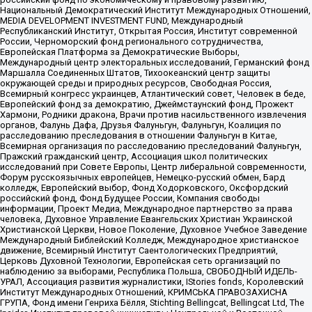
Национальный Демократический Институт Международных Отношений,
MEDIA DEVELOPMENT INVESTMENT FUND, Международный
Республиканский Институт, Открытая Россия, Институт современной
России, Черноморский фонд регионального сотрудничества,
Европейская Платформа за Демократические Выборы,
Международный центр электоральных исследований, Германский фонд
Маршалла Соединенных Штатов, Тихоокеанский центр защиты
окружающей среды и природных ресурсов, Свободная Россия,
Всемирный конгресс украинцев, Атлантический совет, Человек в беде,
Европейский фонд за демократию, Джеймстаунский фонд, Прожект
Хармони, Родники дракона, Врачи против насильственного извлечения
органов, Фалунь Дафа, Друзья Фалуньгун, Фалуньгун, Коалиция по
расследованию преследования в отношении Фалуньгун в Китае,
Всемирная организация по расследованию преследований Фалуньгун,
Пражский гражданский центр, Ассоциация школ политических
исследований при Совете Европы, Центр либеральной современности,
Форум русскоязычных европейцев, Немецко-русский обмен, Бард
колледж, Европейский выбор, Фонд Ходорковского, Оксфордский
российский фонд, Фонд Будущее России, Компания свободы
информации, Проект Медиа, Международное партнерство за права
человека, Духовное Управление Евангельских Христиан Украинской
Христианской Церкви, Новое Поколение, Духовное Учебное Заведение
Международный Библейский Колледж, Международное христианское
движение, Всемирный Институт Саентологических Предприятий,
Церковь Духовной Технологии, Европейская сеть организаций по
наблюдению за выборами, Республика Польша, СВОБОДНЫЙ ИДЕЛЬ-
УРАЛ, Ассоциация развития журналистики, IStories fonds, Королевский
Институт Международных Отношений, КРИМСЬКА ПРАВОЗАХИСНА
ГРУПА, Фонд имени Генриха Бёлля, Stichting Bellingcat, Bellingcat Ltd, The