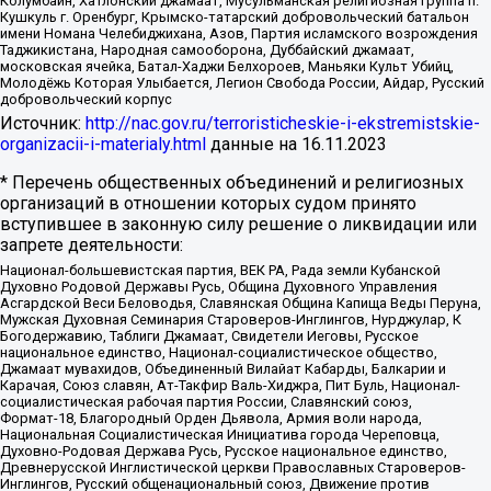
Колумбайн, Хатлонский джамаат, Мусульманская религиозная группа п.
Кушкуль г. Оренбург, Крымско-татарский добровольческий батальон
имени Номана Челебиджихана, Азов, Партия исламского возрождения
Таджикистана, Народная самооборона, Дуббайский джамаат,
московская ячейка, Батал-Хаджи Белхороев, Маньяки Культ Убийц,
Молодёжь Которая Улыбается, Легион Свобода России, Айдар, Русский
добровольческий корпус
Источник:
http://nac.gov.ru/terroristicheskie-i-ekstremistskie-
organizacii-i-materialy.html
данные на
16.11.2023
* Перечень общественных объединений и религиозных
организаций в отношении которых судом принято
вступившее в законную силу решение о ликвидации или
запрете деятельности:
Национал-большевистская партия, ВЕК РА, Рада земли Кубанской
Духовно Родовой Державы Русь, Община Духовного Управления
Асгардской Веси Беловодья, Славянская Община Капища Веды Перуна,
Мужская Духовная Семинария Староверов-Инглингов, Нурджулар, К
Богодержавию, Таблиги Джамаат, Свидетели Иеговы, Русское
национальное единство, Национал-социалистическое общество,
Джамаат мувахидов, Объединенный Вилайат Кабарды, Балкарии и
Карачая, Союз славян, Ат-Такфир Валь-Хиджра, Пит Буль, Национал-
социалистическая рабочая партия России, Славянский союз,
Формат-18, Благородный Орден Дьявола, Армия воли народа,
Национальная Социалистическая Инициатива города Череповца,
Духовно-Родовая Держава Русь, Русское национальное единство,
Древнерусской Инглистической церкви Православных Староверов-
Инглингов, Русский общенациональный союз, Движение против