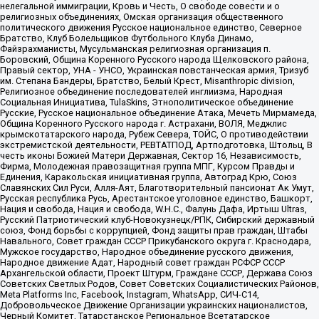
нелегальной иммиграции, Кровь и Честь, О свободе совести и о
религиозных объединениях, Омская организация общественного
политического движения Русское национальное единство, Северное
Братство, Клуб Болельщиков Футбольного Клуба Динамо,
Файзрахманисты, Мусульманская религиозная организация п.
Боровский, Община Коренного Русского народа Щелковского района,
Правый сектор, УНА - УНСО, Украинская повстанческая армия, Тризуб
им. Степана Бандеры, Братство, Белый Крест, Misanthropic division,
Религиозное объединение последователей инглиизма, Народная
Социальная Инициатива, TulaSkins, Этнополитическое объединение
Русские, Русское национальное объединение Атака, Мечеть Мирмамеда,
Община Коренного Русского народа г. Астрахани, ВОЛЯ, Меджлис
крымскотатарского народа, Рубеж Севера, ТОЙС, О противодействии
экстремистской деятельности, РЕВТАТПОД, Артподготовка, Штольц, В
честь иконы Божией Матери Державная, Сектор 16, Независимость,
Фирма, Молодежная правозащитная группа МПГ, Курсом Правды и
Единения, Каракольская инициативная группа, Автоград Крю, Союз
Славянских Сил Руси, Алля-Аят, Благотворительный пансионат Ак Умут,
Русская республика Русь, Арестантское уголовное единство, Башкорт,
Нация и свобода, Нация и свобода, W.H.С., Фалунь Дафа, Иртыш Ultras,
Русский Патриотический клуб-Новокузнецк/РПК, Сибирский державный
союз, Фонд борьбы с коррупцией, Фонд защиты прав граждан, Штабы
Навального, Совет граждан СССР Прикубанского округа г. Краснодара,
Мужское государство, Народное объединение русского движения,
Народное движение Адат, Народный совет граждан РСФСР СССР
Архангельской области, Проект Штурм, Граждане СССР, Держава Союз
Советских Светлых Родов, Совет Советских Социалистических Районов,
Meta Platforms Inc, Facebook, Instagram, WhatsApp, СИЧ-С14,
Добровольческое Движение Организации украинских националистов,
Черный Комитет, Татарстанское Региональное Всетатарское