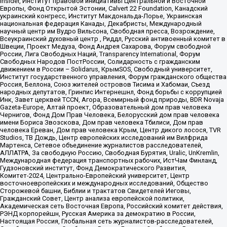
Insider, Институт правовой инициативы Центральной и Восточной
Европы, Фонд Открытой Эстонии, Calvert 22 Foundation, Канадский
украинский конгресс, Институт Макдональда-Лорье, Украинская
национальная федерация Канады, Декабристы, Международный
научный центр им Вудро Вильсона, Свободная пресса, Возрождение,
Всеукраинский духовный центр , Риддл, Русский антивоенный комитет в
Швеции, Проект Медуза, Фонд Андрея Сахарова, Форум свободной
России, Лига Свободных Наций, Transparеncy International, Форум
Свободных Народов ПостРоссии, Солидарность с гражданским
движением в России – Solidarus, КрымSOS, Свободный университет,
Институт государственного управления, Форум гражданского общества
Россия, Беллона, Союз жителей островов Тисима и Хабомаи, Съезд
народных депутатов, Гринпис Интернешнл, Фонд борьбы с коррупцией
Инк, Завет церквей TCCN, Агора, Всемирный фонд природы, BDR Novaja
Gazeta-Europe, Алтай проект, Образовательный дом прав человека
Чернигов, Фонд Дом Прав Человека, Белорусский дом прав человека
имени Бориса Звозскова, Дом прав человека Тбилиси, Дом прав
человека Ереван, Дом прав человека Крым, Центр дикого лосося, TVR
Studios, ТВ Дождь, Центр европейских исследований им Вилфрида
Мартенса, Сетевое объединение журналистов расследователей,
АЛЛАТРА, За свободную Россию, Свободная Бурятия, Uralic, UnKremlin,
Международная федерация транспортных рабочих, ИстЧам Финланд,
Гудзоновский институт, Фонд Демократического Развития,
Комитет-2024, Центрально-Европейский университет, Центр
восточноевропейских и международных исследований, Общество
Сторожевой башни, Библии и трактатов Свидетелей Иеговы,
Гражданский Совет, Центр анализа европейской политики,
Академическая сеть Восточная Европа, Российский комитет действия,
РЭНД корпорейшн, Русская Америка за демократию в России,
Настоящая Россия, Глобальная сеть журналистов-расследователей,