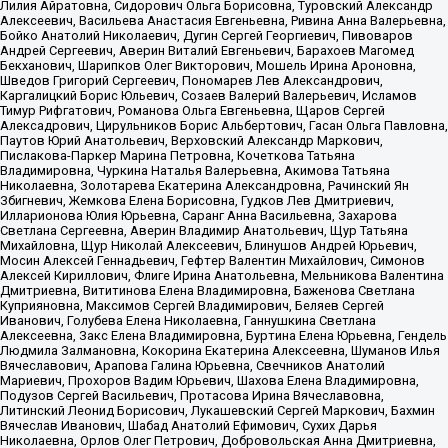
Лилия Айратовна, Сидорович Ольга Борисовна, Туровский Александр
Алексеевич, Васильева Анастасия Евгеньевна, Ривина Анна Валерьевна,
Бойко Анатолий Николаевич, Дугин Сергей Георгиевич, Пивоваров
Андрей Сергеевич, Аверин Виталий Евгеньевич, Барахоев Магомед
Бекханович, Шарипков Олег Викторович, Мошель Ирина Ароновна,
Шведов Григорий Сергеевич, Пономарев Лев Александрович,
Каргалицкий Борис Юльевич, Созаев Валерий Валерьевич, Исламов
Тимур Рифгатович, Романова Ольга Евгеньевна, Щаров Сергей
Алексадрович, Цирульников Борис Альбертович, Гасан Ольга Павловна,
Паутов Юрий Анатольевич, Верховский Александр Маркович,
Пислакова-Паркер Марина Петровна, Кочеткова Татьяна
Владимировна, Чуркина Наталья Валерьевна, Акимова Татьяна
Николаевна, Золотарева Екатерина Александровна, Рачинский Ян
Збигневич, Жемкова Елена Борисовна, Гудков Лев Дмитриевич,
Илларионова Юлия Юрьевна, Саранг Анна Васильевна, Захарова
Светлана Сергеевна, Аверин Владимир Анатольевич, Щур Татьяна
Михайловна, Щур Николай Алексеевич, Блинушов Андрей Юрьевич,
Мосин Алексей Геннадьевич, Гефтер Валентин Михайлович, Симонов
Алексей Кириллович, Флиге Ирина Анатольевна, Мельникова Валентина
Дмитриевна, Вититинова Елена Владимировна, Баженова Светлана
Куприяновна, Максимов Сергей Владимирович, Беляев Сергей
Иванович, Голубева Елена Николаевна, Ганнушкина Светлана
Алексеевна, Закс Елена Владимировна, Буртина Елена Юрьевна, Гендель
Людмила Залмановна, Кокорина Екатерина Алексеевна, Шуманов Илья
Вячеславович, Арапова Галина Юрьевна, Свечников Анатолий
Мариевич, Прохоров Вадим Юрьевич, Шахова Елена Владимировна,
Подузов Сергей Васильевич, Протасова Ирина Вячеславовна,
Литинский Леонид Борисович, Лукашевский Сергей Маркович, Бахмин
Вячеслав Иванович, Шабад Анатолий Ефимович, Сухих Дарья
Николаевна, Орлов Олег Петрович, Добровольская Анна Дмитриевна,