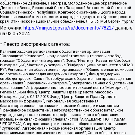
общественное движение, Невоград, Молодежное Демократическое
Движение Весна, Верховный Совет Татарской Автономной Советской
Социалистической Республики, Конгресс ойрат-калмыцкого народа,
Исполнительный комитет совета народных депутатов Красноярского
края, Этническое национальное объединение, ЛГБТ, Я.МЫ Сергей Фургал
Источник:
https://minjust.gov.ru/ru/documents/7822/
данные
на
03.05.2024
* Реестр иностранных агентов:
Калининградская региональная общественная организация "Экозащита!-Женсовет", Фонд содействия защите прав и свобод граждан "Общественный вердикт", Фонд "Институт Развития Свободы Информации", Частное учреждение "Информационное агентство МЕМО. РУ", Региональная общественная организация "Общественная комиссия по сохранению наследия академика Сахарова", Фонд поддержки свободы прессы, Санкт-Петербургская общественная правозащитная организация "Гражданский контроль", Межрегиональная общественная организация "Информационно-просветительский центр "Мемориал", Региональный Фонд "Центр Защиты Прав Средств Массовой Информации", с 05.12.2023 Фонд "Центр Защиты Прав Средств массовой информации", Региональная общественная благотворительная организация помощи беженцам и мигрантам "Гражданское содействие", Негосударственное образовательное учреждение дополнительного профессионального образования (повышение квалификации) специалистов "АКАДЕМИЯ ПО ПРАВАМ ЧЕЛОВЕКА", Свердловская региональная общественная организация "Сутяжник", Автономная некоммерческая организация "Центр независимых социологических исследований", Союз общественных объединений "Российский исследовательский центр по правам человека", Региональное общественное учреждение научно-информационный центр "МЕМОРИАЛ", Некоммерческая организация "Фонд защиты гласности", Автономная некоммерческая организация "Институт прав человека", Городская общественная организация "Екатеринбургское общество "МЕМОРИАЛ", Городская общественная организация "Рязанское историко-просветительское и правозащитное общество "Мемориал" (Рязанский Мемориал), Челябинский региональный орган общественной самодеятельности – женское общественное объединение "Женщины Евразии", Челябинский региональный орган общественной самодеятельности "Уральская правозащитная группа", Фонд содействия защите здоровья и социальной справедливости имени Андрея Рылькова, Автономная Некоммерческая Организация "Аналитический Центр Юрия Левады", Автономная некоммерческая организация социальной поддержки населения "Проект Апрель", Региональная общественная организация помощи женщинам и детям, находящимся в кризисной ситуации "Информационно-методический центр "Анна", Фонд содействия развитию массовых коммуникаций и правовому просвещению "Так-так-Так", Фонд содействия устойчивому развитию "Серебряная тайга", Свердловский региональный общественный фонд социальных проектов "Новое время", "Idel.Реалии", Кавказ.Реалии, Крым.Реалии, Телеканал Настоящее Время, Татаро-башкирская служба Радио Свобода (Azatliq Radiosi), Радио Свободная Европа/Радио Свобода (PCE/PC), "Сибирь.Реалии", "Фактограф", Благотворительный фонд помощи осужденным и их семьям, Автономная некоммерческая организация "Институт глобализации и социальных движений", Фонд "В защиту прав заключенных", Частное учреждение "Центр поддержки и содействия развитию средств массовой информации", Пензенский региональный общественный благотворительный фонд "Гражданский союз", "Север.Реалии", Некоммерческая организация Фонд "Правовая инициатива", Общество с ограниченной ответственностью "Радио Свободная Европа/Радио Свобода", Чешское информационное агентство "MEDIUM-ORIENT", Красноярская региональная общественная организация "Мы против СПИДа", Камалягин Денис Николаевич, Маркелов Сергей Евгеньевич, Пономарев Лев Александрович, Савицкая Людмила Алексеевна, Автономная некоммерческая организация "Центр по работе с проблемой насилия "НАСИЛИЮ.НЕТ", Межрегиональный профессиональный союз работников здравоохранения "Альянс врачей", Юридическое лицо, зарегистрированное в Латвийской Республике, SIA "Medusa Project" (регистрационный номер 40103797863, дата регистрации 10.06.2014), Некоммерческая организация "Фонд по борьбе с коррупцией", Автономная некоммерческая организация "Институт права и публичной политики", Баданин Роман Сергеевич, Гликин Максим Александрович, Железнова Мария Михайловна, Лукьянова Юлия Сергеевна, Маетная Елизавета Витальевна, Маняхин Петр Борисович, Чуракова Ольга Владимировна, Ярош Юлия Петровна, Юридическое лицо "The Insider SIA", зарегистрированное в Риге, Латвийская Республика (дата регистрации 26.06.2015), являющееся администратором доменного имени интернет-издания "The Insider SIA", https://theins.ru, Постернак Алексей Евгеньевич, Рубин Михаил Аркадьевич, Анин Роман Александрович, Юридическое лицо Istories fonds, зарегистрированное в Латвийской Республике (регистрационный номер 50008295751, дата регистрации 24.02.2020), Великовский Дмитрий Александрович, Долинина Ирина Николаевна, Мароховская Алеся Алексеевна, Шлейнов Роман Юрьевич, Шмагун Олеся Валентиновна, Общество с ограниченной ответственностью "Альтаир 2021", Общество с ограниченной ответственностью "Вега 2021", Общество с ограниченной ответственностью "Главный редактор 2021", Общество с ограниченной ответственностью "Ромашки монолит", Важенков Артем Валерьевич, Ивановская областная общественная организация "Центр гендерных исследований", Гурман Юрий Альбертович, Медиапроект "ОВД-Инфо", Егоров Владимир Владимирович, Жилинский Владимир Александрович, Общество с ограниченной ответственностью "ЗП", Иванова София Юрьевна, Карезина Инна Павловна, Кильтау Екатерина Викторовна, Петров Алексей Викторович, Пискунов Сергей Евгеньевич, Смирнов Сергей Сергеевич, Тихонов Михаил Сергеевич, Общество с ограниченной ответственностью "ЖУРНАЛИСТ-ИНОСТРАННЫЙ АГЕНТ", Арапова Галина Юрьевна, Вольтская Татьяна Анатольевна, Американская компания "Mason G.E.S. Anonymous Foundation" (США), являющаяся владельцем интернет-издания https://mnews.world/, Компания "Stichting Bellingcat", зарегистрированная в Нидерландах (дата регистрации 11.07.2018), Захаров Андрей Вячеславович, Клепиковская Екатерина Дмитриевна, Общество с ограниченной ответственностью "МЕМО", Перл Роман Александрович, Симонов Евгений Алексеевич, Соловьева Елена Анатольевна, Сотников Даниил Владимирович, Сурначева Елизавета Дмитриевна, Автономная некоммерческая организация по защите прав человека и информированию населения "Якутия – Наше Мнение", Общество с ограниченной ответственностью "Москоу диджитал медиа", с 26.01.2023 Общество с ограниченной ответственностью "Чайка Белые сады", Ветошкина Валерия Валерьевна, Заговора Максим Александрович, Межрегиональное общественное движение "Российская ЛГБТ - сеть", Оленичев Максим Владимирович, Павлов Иван Юрьевич, Скворцова Елена Сергеевна, Общество с ограниченной ответственностью "Как бы инагент", Кочетков Игорь Викторович, Общество с ограниченной ответственностью "Честные выборы", Еланчик Олег Александрович, Общество с ограниченной ответственностью "Нобелевский призыв", Гималова Регина Эмилевна, Григорьев Андрей Валерьевич, Григорьева Алина Александровна, Ассоциация по содействию защите прав призывников, альтернативнослужащих и военнослужащих "Правозащитная группа "Гражданин.Армия.Право", Хисамова Регина Фаритовна, Автономная некоммерческая организация по реализации социально-правовых программ "Лилит", Дальневосточное общественное движение "Маяк", Санкт-Петербургская ЛГБТ-инициативная группа "Выход", Инициативная группа ЛГБТ+ "Реверс", Алексеев Андрей Викторович, Бекбулатова Таисия Львовна, Беляев Иван Михайлович, Владыкина Елена Сергеевна, Гельман Марат Александрович, Никульшина Вероника Юрьевна, Толоконникова Надежда Андреевна, Шендерович Виктор Анатольевич, Общество с ограниченной ответственностью "Данное сообщение", Общество с ограниченной ответственностью Издательский дом "Новая глава", Айнбиндер Александра Александровна, Московский комьюнити-центр для ЛГБТ+инициатив, Благотворительный фонд развития филантропии, Deutsche Welle (Германия, Kurt-Schumacher-Strasse 3, 53113 Bonn), Борзунова Мария Михайловна, Воробьев Виктор Викторович, Голубева Анна Львовна, Константинова Алла Михайловна, Малкова Ирина Владимировна, Мурадов Мурад Абдулгалимович, Осетинская Елизавета Николаевна, Понасенков Евгений Николаевич, Ганапольский Матвей Юрьевич, Киселев Евгений Алексеевич, Борухович Ирина Григорьевна, Дремин Иван Тимофеевич, Дубровский Дмитрий Викторович, Красноярская региональная общественная организация поддержки и развития альтернативных образовательных технологий и межкультурных коммуникаций "ИНТЕРРА", Маяковская Екатерина Алексеевна, Фейгин Марк Захарович, Филимонов Андрей Викторович, Дзугкоева Регина Николаевна, Доброхотов Роман Александрович, Дудь Юрий Александрович, Елкин Сергей Владимирович, Кругликов Кирилл Игоревич, Сабунаева Мария Леонидовна, Семенов Алексей Владимирович, Шаинян Карен Багратович, Шульман Екатерина Михайловна, Асафьев Артур Валерьевич, Вахштайн Виктор Семенович, Венедиктов Алексей Алексеевич, Лушникова Екатерина Евгеньевна, Волков Леонид Михайлович, Невзоров Александр Глебович, Пархоменко Сергей Борисович, Сироткин Ярослав Николаевич, Кара-Мурза Владимир Владимирович, Баранова Наталья Владимировна, Гозман Леонид Яковлевич, Кагарлицкий Борис Юльевич, Климарев Михаил Валерьевич, Милов Владимир Станиславович, Автономная некоммерческая организация Краснодарский центр современного искусства "Типография", Моргенштерн Алишер Тагирович, Соболь Любовь Эдуардовна, Общество с ограниченной ответственностью "ЛИЗА НОРМ", Каспаров Гарри Кимович, Ходорковский Михаил Борисович, Общество с ограниченной ответственностью "Апрельские тезисы", Данилович Ирина Брониславовна, Кашин Олег Владимирович, Петров Николай Владимирович, Пивоваров Алексей Владимирович, Соколов Михаил Владимирович, Цветкова Юлия Владимировна, Чичваркин Евгений Александрович, Комитет против пыток/Команда против пыток, Общество с ограниченной ответственностью "Первый научный", Общество с ограниченной ответственностью "Вертолет и ко", Белоцерковская Вероника Борисовна, Кац Максим Евгеньевич, Лазарева Татьяна Юрьевна, Шаведдинов Руслан Табризович, Яшин Илья Валерьевич, Общество с ограниченной ответственностью "Иноагент ААВ", Алешковский Дмитрий Петрович, Альбац Евгения Марковна, Быков Дмитрий Львович, Галямина Юлия Евгеньевна, Лойко Сергей Леонидович, Мартынов Кирилл Константинович, Медведев Сергей Александрович, Крашенинников Федор Геннадиевич, Гордеева Катерина Вл