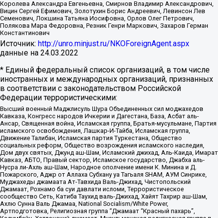
Королева Александра Евгеньевна, Смирнов Владимир Александрович,
Вицин Сергей Ефимович, Золотухин Борис Андреевич, Левинсон Лев
Семенович, Локшина Татьяна Иосифовна, Орлов Олег Петрович,
Полякова Мара Федоровна, Резник Генри Маркович, Захаров Герман
Константинович
Источник:
http://unro.minjust.ru/NKOForeignAgent.aspx
данные на
24.03.2022
* Единый федеральный список организаций, в том числе
иностранных и международных организаций, признанных
в соответствии с законодательством Российской
Федерации террористическими:
Высший военный Маджлисуль Шура Объединенных сил моджахедов
Кавказа, Конгресс народов Ичкерии и Дагестана, База, Асбат аль-
Ансар, Священная война, Исламская группа, Братья-мусульмане, Партия
исламского освобождения, Лашкар-И-Тайба, Исламская группа,
Движение Талибан, Исламская партия Туркестана, Общество
социальных реформ, Общество возрождения исламского наследия,
Дом двух святых, Джунд аш-Шам, Исламский джихад, Аль-Каида, Имарат
Кавказ, АБТО, Правый сектор, Исламское государство, Джабха аль-
Нусра ли-Ахль аш-Шам, Народное ополчение имени К. Минина и Д.
Пожарского, Аджр от Аллаха Субхану уа Тагьаля SHAM, АУМ Синрике,
Муджахеды джамаата Ат-Тавхида Валь-Джихад, Чистопольский
Джамаат, Рохнамо ба суи давлати исломи, Террористическое
сообщество Сеть, Катиба Таухид валь-Джихад, Хайят Тахрир аш-Шам,
Ахлю Сунна Валь Джамаа, National Socialism/White Power,
Артподготовка, Религиозная группа “Джамаат “Красный пахарь”,