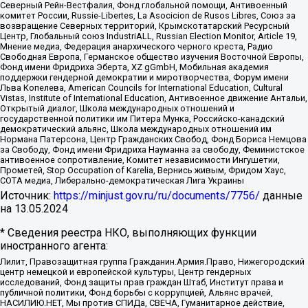
Северный Рейн-Вестфалия, Фонд глобальной помощи, Антивоенный
комитет России, Russie-Libertes, La Asocicion de Rusos Libres, Союз за
возвращение Северных территорий, Крымскотатарский Ресурсный
Центр, Глобальный союз IndustriALL, Russian Election Monitor, Article 19,
Мнение медиа, Федерация анархического черного креста, Радио
Свободная Европа, Германское общество изучения Восточной Европы,
Фонд имени Фридриха Эберта, XZ gGmbH, Мобильная академия
поддержки гендерной демократии и миротворчества, Форум имени
Льва Копелева, American Councils for International Education, Cultural
Vistas, Institute of International Education, Антивоенное движение Антальи,
Открытый диалог, Школа международных отношений и
государственной политики им Питера Мунка, Российско-канадский
демократический альянс, Школа международных отношений им
Нормана Патерсона, Центр Гражданских Свобод, Фонд Бориса Немцова
за Свободу, Фонд имени Фридриха Науманна за свободу, Феминистское
антивоенное сопротивление, Комитет независимости Ингушетии,
Прометей, Stop Occupation of Karelia, Вернись живым, Фридом Хаус,
СОТА медиа, Либерально-демократическая Лига Украины
Источник:
https://minjust.gov.ru/ru/documents/7756/
данные
на
13.05.2024
* Сведения реестра НКО, выполняющих функции
иностранного агента:
Лилит, Правозащитная группа Гражданин.Армия.Право, Нижегородский
центр немецкой и европейской культуры, Центр гендерных
исследований, Фонд защиты прав граждан Штаб, Институт права и
публичной политики, Фонд борьбы с коррупцией, Альянс врачей,
НАСИЛИЮ.НЕТ, Мы против СПИДа, СВЕЧА, Гуманитарное действие,