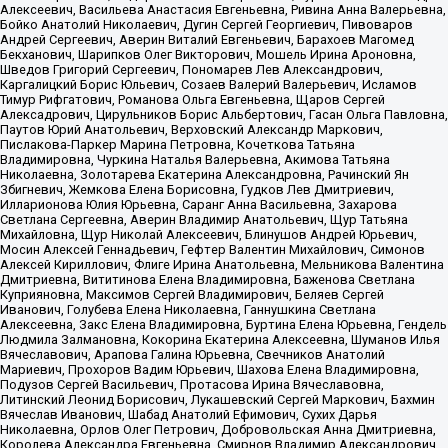
Алексеевич, Васильева Анастасия Евгеньевна, Ривина Анна Валерьевна,
Бойко Анатолий Николаевич, Дугин Сергей Георгиевич, Пивоваров
Андрей Сергеевич, Аверин Виталий Евгеньевич, Барахоев Магомед
Бекханович, Шарипков Олег Викторович, Мошель Ирина Ароновна,
Шведов Григорий Сергеевич, Пономарев Лев Александрович,
Каргалицкий Борис Юльевич, Созаев Валерий Валерьевич, Исламов
Тимур Рифгатович, Романова Ольга Евгеньевна, Щаров Сергей
Алексадрович, Цирульников Борис Альбертович, Гасан Ольга Павловна,
Паутов Юрий Анатольевич, Верховский Александр Маркович,
Пислакова-Паркер Марина Петровна, Кочеткова Татьяна
Владимировна, Чуркина Наталья Валерьевна, Акимова Татьяна
Николаевна, Золотарева Екатерина Александровна, Рачинский Ян
Збигневич, Жемкова Елена Борисовна, Гудков Лев Дмитриевич,
Илларионова Юлия Юрьевна, Саранг Анна Васильевна, Захарова
Светлана Сергеевна, Аверин Владимир Анатольевич, Щур Татьяна
Михайловна, Щур Николай Алексеевич, Блинушов Андрей Юрьевич,
Мосин Алексей Геннадьевич, Гефтер Валентин Михайлович, Симонов
Алексей Кириллович, Флиге Ирина Анатольевна, Мельникова Валентина
Дмитриевна, Вититинова Елена Владимировна, Баженова Светлана
Куприяновна, Максимов Сергей Владимирович, Беляев Сергей
Иванович, Голубева Елена Николаевна, Ганнушкина Светлана
Алексеевна, Закс Елена Владимировна, Буртина Елена Юрьевна, Гендель
Людмила Залмановна, Кокорина Екатерина Алексеевна, Шуманов Илья
Вячеславович, Арапова Галина Юрьевна, Свечников Анатолий
Мариевич, Прохоров Вадим Юрьевич, Шахова Елена Владимировна,
Подузов Сергей Васильевич, Протасова Ирина Вячеславовна,
Литинский Леонид Борисович, Лукашевский Сергей Маркович, Бахмин
Вячеслав Иванович, Шабад Анатолий Ефимович, Сухих Дарья
Николаевна, Орлов Олег Петрович, Добровольская Анна Дмитриевна,
Королева Александра Евгеньевна, Смирнов Владимир Александрович,