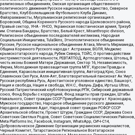
религиозных объединениях, Омская организация общественного
политического движения Русское национальное единство, Северное
Братство, Клуб Болельщиков Футбольного Клуба Динамо,
Файзрахманисты, Мусульманская религиозная организация п.
Боровский, Община Коренного Русского народа Щелковского района,
Правый сектор, УНА - УНСО, Украинская повстанческая армия, Тризуб
им. Степана Бандеры, Братство, Белый Крест, Misanthropic division,
Религиозное объединение последователей инглиизма, Народная
Социальная Инициатива, TulaSkins, Этнополитическое объединение
Русские, Русское национальное объединение Атака, Мечеть Мирмамеда,
Община Коренного Русского народа г. Астрахани, ВОЛЯ, Меджлис
крымскотатарского народа, Рубеж Севера, ТОЙС, О противодействии
экстремистской деятельности, РЕВТАТПОД, Артподготовка, Штольц, В
честь иконы Божией Матери Державная, Сектор 16, Независимость,
Фирма, Молодежная правозащитная группа МПГ, Курсом Правды и
Единения, Каракольская инициативная группа, Автоград Крю, Союз
Славянских Сил Руси, Алля-Аят, Благотворительный пансионат Ак Умут,
Русская республика Русь, Арестантское уголовное единство, Башкорт,
Нация и свобода, Нация и свобода, W.H.С., Фалунь Дафа, Иртыш Ultras,
Русский Патриотический клуб-Новокузнецк/РПК, Сибирский державный
союз, Фонд борьбы с коррупцией, Фонд защиты прав граждан, Штабы
Навального, Совет граждан СССР Прикубанского округа г. Краснодара,
Мужское государство, Народное объединение русского движения,
Народное движение Адат, Народный совет граждан РСФСР СССР
Архангельской области, Проект Штурм, Граждане СССР, Держава Союз
Советских Светлых Родов, Совет Советских Социалистических Районов,
Meta Platforms Inc, Facebook, Instagram, WhatsApp, СИЧ-С14,
Добровольческое Движение Организации украинских националистов,
Черный Комитет, Татарстанское Региональное Всетатарское
общественное движение, Невоград, Молодежное Демократическое