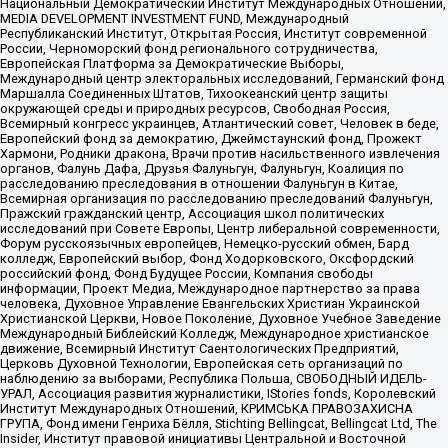
Национальный Демократический Институт Международных Отношений,
MEDIA DEVELOPMENT INVESTMENT FUND, Международный
Республиканский Институт, Открытая Россия, Институт современной
России, Черноморский фонд регионального сотрудничества,
Европейская Платформа за Демократические Выборы,
Международный центр электоральных исследований, Германский фонд
Маршалла Соединенных Штатов, Тихоокеанский центр защиты
окружающей среды и природных ресурсов, Свободная Россия,
Всемирный конгресс украинцев, Атлантический совет, Человек в беде,
Европейский фонд за демократию, Джеймстаунский фонд, Прожект
Хармони, Родники дракона, Врачи против насильственного извлечения
органов, Фалунь Дафа, Друзья Фалуньгун, Фалуньгун, Коалиция по
расследованию преследования в отношении Фалуньгун в Китае,
Всемирная организация по расследованию преследований Фалуньгун,
Пражский гражданский центр, Ассоциация школ политических
исследований при Совете Европы, Центр либеральной современности,
Форум русскоязычных европейцев, Немецко-русский обмен, Бард
колледж, Европейский выбор, Фонд Ходорковского, Оксфордский
российский фонд, Фонд Будущее России, Компания свободы
информации, Проект Медиа, Международное партнерство за права
человека, Духовное Управление Евангельских Христиан Украинской
Христианской Церкви, Новое Поколение, Духовное Учебное Заведение
Международный Библейский Колледж, Международное христианское
движение, Всемирный Институт Саентологических Предприятий,
Церковь Духовной Технологии, Европейская сеть организаций по
наблюдению за выборами, Республика Польша, СВОБОДНЫЙ ИДЕЛЬ-
УРАЛ, Ассоциация развития журналистики, IStories fonds, Королевский
Институт Международных Отношений, КРИМСЬКА ПРАВОЗАХИСНА
ГРУПА, Фонд имени Генриха Бёлля, Stichting Bellingcat, Bellingcat Ltd, The
Insider, Институт правовой инициативы Центральной и Восточной