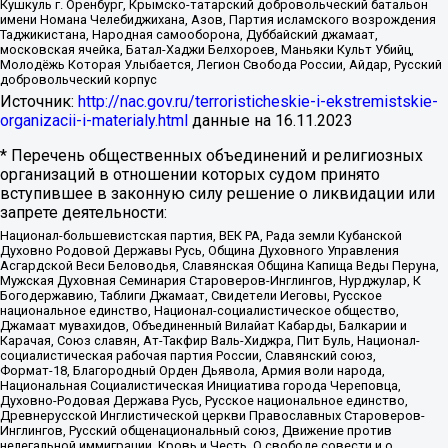
Кушкуль г. Оренбург, Крымско-татарский добровольческий батальон
имени Номана Челебиджихана, Азов, Партия исламского возрождения
Таджикистана, Народная самооборона, Дуббайский джамаат,
московская ячейка, Батал-Хаджи Белхороев, Маньяки Культ Убийц,
Молодёжь Которая Улыбается, Легион Свобода России, Айдар, Русский
добровольческий корпус
Источник:
http://nac.gov.ru/terroristicheskie-i-ekstremistskie-
organizacii-i-materialy.html
данные на
16.11.2023
* Перечень общественных объединений и религиозных
организаций в отношении которых судом принято
вступившее в законную силу решение о ликвидации или
запрете деятельности:
Национал-большевистская партия, ВЕК РА, Рада земли Кубанской
Духовно Родовой Державы Русь, Община Духовного Управления
Асгардской Веси Беловодья, Славянская Община Капища Веды Перуна,
Мужская Духовная Семинария Староверов-Инглингов, Нурджулар, К
Богодержавию, Таблиги Джамаат, Свидетели Иеговы, Русское
национальное единство, Национал-социалистическое общество,
Джамаат мувахидов, Объединенный Вилайат Кабарды, Балкарии и
Карачая, Союз славян, Ат-Такфир Валь-Хиджра, Пит Буль, Национал-
социалистическая рабочая партия России, Славянский союз,
Формат-18, Благородный Орден Дьявола, Армия воли народа,
Национальная Социалистическая Инициатива города Череповца,
Духовно-Родовая Держава Русь, Русское национальное единство,
Древнерусской Инглистической церкви Православных Староверов-
Инглингов, Русский общенациональный союз, Движение против
нелегальной иммиграции, Кровь и Честь, О свободе совести и о