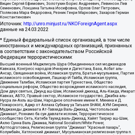
Вицин Сергей Ефимович, Золотухин Борис Андреевич, Левинсон Лев
Семенович, Локшина Татьяна Иосифовна, Орлов Олег Петрович,
Полякова Мара Федоровна, Резник Генри Маркович, Захаров Герман
Константинович
Источник:
http://unro.minjust.ru/NKOForeignAgent.aspx
данные на
24.03.2022
* Единый федеральный список организаций, в том числе
иностранных и международных организаций, признанных
в соответствии с законодательством Российской
Федерации террористическими:
Высший военный Маджлисуль Шура Объединенных сил моджахедов
Кавказа, Конгресс народов Ичкерии и Дагестана, База, Асбат аль-
Ансар, Священная война, Исламская группа, Братья-мусульмане, Партия
исламского освобождения, Лашкар-И-Тайба, Исламская группа,
Движение Талибан, Исламская партия Туркестана, Общество
социальных реформ, Общество возрождения исламского наследия,
Дом двух святых, Джунд аш-Шам, Исламский джихад, Аль-Каида, Имарат
Кавказ, АБТО, Правый сектор, Исламское государство, Джабха аль-
Нусра ли-Ахль аш-Шам, Народное ополчение имени К. Минина и Д.
Пожарского, Аджр от Аллаха Субхану уа Тагьаля SHAM, АУМ Синрике,
Муджахеды джамаата Ат-Тавхида Валь-Джихад, Чистопольский
Джамаат, Рохнамо ба суи давлати исломи, Террористическое
сообщество Сеть, Катиба Таухид валь-Джихад, Хайят Тахрир аш-Шам,
Ахлю Сунна Валь Джамаа, National Socialism/White Power,
Артподготовка, Религиозная группа “Джамаат “Красный пахарь”,
Колумбайн, Хатлонский джамаат, Мусульманская религиозная группа п.