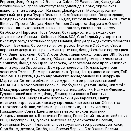
Европы, Фонд Открытой Эстонии, Calvert 22 Foundation, Канадский
украинский конгресс, Институт Макдональда-Лорье, Украинская
национальная федерация Канады, Декабристы, Международный
научный центр им Вудро Вильсона, Свободная пресса, Возрождение,
Всеукраинский духовный центр , Риддл, Русский антивоенный комитет в
Швеции, Проект Медуза, Фонд Андрея Сахарова, Форум свободной
России, Лига Свободных Наций, Transparеncy International, Форум
Свободных Народов ПостРоссии, Солидарность с гражданским
движением в России – Solidarus, КрымSOS, Свободный университет,
Институт государственного управления, Форум гражданского общества
Россия, Беллона, Союз жителей островов Тисима и Хабомаи, Съезд
народных депутатов, Гринпис Интернешнл, Фонд борьбы с коррупцией
Инк, Завет церквей TCCN, Агора, Всемирный фонд природы, BDR Novaja
Gazeta-Europe, Алтай проект, Образовательный дом прав человека
Чернигов, Фонд Дом Прав Человека, Белорусский дом прав человека
имени Бориса Звозскова, Дом прав человека Тбилиси, Дом прав
человека Ереван, Дом прав человека Крым, Центр дикого лосося, TVR
Studios, ТВ Дождь, Центр европейских исследований им Вилфрида
Мартенса, Сетевое объединение журналистов расследователей,
АЛЛАТРА, За свободную Россию, Свободная Бурятия, Uralic, UnKremlin,
Международная федерация транспортных рабочих, ИстЧам Финланд,
Гудзоновский институт, Фонд Демократического Развития,
Комитет-2024, Центрально-Европейский университет, Центр
восточноевропейских и международных исследований, Общество
Сторожевой башни, Библии и трактатов Свидетелей Иеговы,
Гражданский Совет, Центр анализа европейской политики,
Академическая сеть Восточная Европа, Российский комитет действия,
РЭНД корпорейшн, Русская Америка за демократию в России,
Настоящая Россия, Глобальная сеть журналистов-расследователей,
Служба поддержки, Свободная Россия Берлин, Свободная Россия