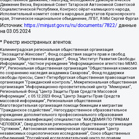
Движение Весна, Верховный Совет Татарской Автономной Советской
Социалистической Республики, Конгресс ойрат-калмыцкого народа,
Исполнительный комитет совета народных депутатов Красноярского
края, Этническое национальное объединение, ЛГБТ, Я.МЫ Сергей Фургал
Источник:
https://minjust.gov.ru/ru/documents/7822/
данные
на
03.05.2024
* Реестр иностранных агентов:
Калининградская региональная общественная организация "Экозащита!-Женсовет", Фонд содействия защите прав и свобод граждан "Общественный вердикт", Фонд "Институт Развития Свободы Информации", Частное учреждение "Информационное агентство МЕМО. РУ", Региональная общественная организация "Общественная комиссия по сохранению наследия академика Сахарова", Фонд поддержки свободы прессы, Санкт-Петербургская общественная правозащитная организация "Гражданский контроль", Межрегиональная общественная организация "Информационно-просветительский центр "Мемориал", Региональный Фонд "Центр Защиты Прав Средств Массовой Информации", с 05.12.2023 Фонд "Центр Защиты Прав Средств массовой информации", Региональная общественная благотворительная организация помощи беженцам и мигрантам "Гражданское содействие", Негосударственное образовательное учреждение дополнительного профессионального образования (повышение квалификации) специалистов "АКАДЕМИЯ ПО ПРАВАМ ЧЕЛОВЕКА", Свердловская региональная общественная организация "Сутяжник", Автономная некоммерческая организация "Центр независимых социологических исследований", Союз общественных объединений "Российский исследовательский центр по правам человека", Региональное общественное учреждение научно-информационный центр "МЕМОРИАЛ", Некоммерческая организация "Фонд защиты гласности", Автономная некоммерческая организация "Институт прав человека", Городская общественная организация "Екатеринбургское общество "МЕМОРИАЛ", Городская общественная организация "Рязанское историко-просветительское и правозащитное общество "Мемориал" (Рязанский Мемориал), Челябинский региональный орган общественной самодеятельности – женское общественное объединение "Женщины Евразии", Челябинский региональный орган общественной самодеятельности "Уральская правозащитная группа", Фонд содействия защите здоровья и социальной справедливости имени Андрея Рылькова, Автономная Некоммерческая Организация "Аналитический Центр Юрия Левады", Автономная некоммерческая организация социальной поддержки населения "Проект Апрель", Региональная общественная организация помощи женщинам и детям, находящимся в кризисной ситуации "Информационно-методический центр "Анна", Фонд содействия развитию массовых коммуникаций и правовому просвещению "Так-так-Так", Фонд содействия устойчивому развитию "Серебряная тайга", Свердловский региональный общественный фонд социальных проектов "Новое время", "Idel.Реалии", Кавказ.Реалии, Крым.Реалии, Телеканал Настоящее Время, Татаро-башкирская служба Радио Свобода (Azatliq Radiosi), Радио Свободная Европа/Радио Свобода (PCE/PC), "Сибирь.Реалии", "Фактограф", Благотворительный фонд помощи осужденным и их семьям, Автономная некоммерческая организация "Институт глобализации и социальных движений", Фонд "В защиту прав заключенных", Частное учреждение "Центр поддержки и содействия развитию средств массовой информации", Пензенский региональный общественный благотворительный фонд "Гражданский союз", "Север.Реалии", Некоммерческая организация Фонд "Правовая инициатива", Общество с ограниченной ответственностью "Радио Свободная Европа/Радио Свобода", Чешское информационное агентство "MEDIUM-ORIENT", Красноярская региональная общественная организация "Мы против СПИДа", Камалягин Денис Николаевич, Маркелов Сергей Евгеньевич, Пономарев Лев Александрович, Савицкая Людмила Алексеевна, Автономная некоммерческая организация "Центр по работе с проблемой насилия "НАСИЛИЮ.НЕТ", Межрегиональный профессиональный союз работников здравоохранения "Альянс врачей", Юридическое лицо, зарегистрированное в Латвийской Республике, SIA "Medusa Project" (регистрационный номер 40103797863, дата регистрации 10.06.2014), Некоммерческая организация "Фонд по борьбе с коррупцией", Автономная некоммерческая организация "Институт права и публичной политики", Баданин Роман Сергеевич, Гликин Максим Александрович, Железнова Мария Михайловна, Лукьянова Юлия Сергеевна, Маетная Елизавета Витальевна, Маняхин Петр Борисович, Чуракова Ольга Владимировна, Ярош Юлия Петровна, Юридическое лицо "The Insider SIA", зарегистрированное в Риге, Латвийская Республика (дата регистрации 26.06.2015), являющееся администратором доменного имени интернет-издания "The Insider SIA", https://theins.ru, Постернак Алексей Евгеньевич, Рубин Михаил Аркадьевич, Анин Роман Александрович, Юридическое лицо Istories fonds, зарегистрированное в Латвийской Республике (регистрационный номер 50008295751, дата регистрации 24.02.2020), Великовский Дмитрий Александрович, Долинина Ирина Николаевна, Мароховская Алеся Алексеевна, Шлейнов Роман Юрьевич, Шмагун Олеся Валентиновна, Общество с ограниченной ответственностью "Альтаир 2021", Общество с ограниченной ответственностью "Вега 2021", Общество с ограниченной ответственностью "Главный редактор 2021", Общество с ограниченной ответственностью "Ромашки монолит", Важенков Артем Валерьевич, Ивановская областная общественная организация "Центр гендерных исследований", Гурман Юрий Альбертович, Медиапроект "ОВД-Инфо", Егоров Владимир Владимирович, Жилинский Владимир Александрович, Общество с ограниченной ответственностью "ЗП", Иванова София Юрьевна, Карезина Инна Павловна, Кильтау Екатерина Викторовна, Петров Алексей Викторович, Пискунов Сергей Евгеньевич, Смирнов Сергей Сергеевич, Тихонов Михаил Сергеевич, Общество с ограниченной ответственностью "ЖУРНАЛИСТ-ИНОСТРАННЫЙ АГЕНТ", Арапова Галина Юрьевна, Вольтская Татьяна Анатольевна, Американская компания "Mason G.E.S. Anonymous Foundation" (США), являющаяся владельцем интернет-издания https://mnews.world/, Компания "Stichting Bellingcat", зарегистрированная в Нидерландах (дата регистрации 11.07.2018), Захаров Андрей Вячеславович, Клепиковская Екатерина Дмитриевна, Общество с ограниченной ответственностью "МЕМО", Перл Роман Александрович, Симонов Евгений Алексеевич, Соловьева Елена Анатольевна, Сотников Даниил Владимирович, Сурначева Елизавета Дмитриевна, Автономная некоммерческая организация по защите прав человека и информированию населения "Якутия – Наше Мнение", Общество с ограниченной ответственностью "Москоу диджитал медиа", с 26.01.2023 Общество с ограниченной ответственностью "Чайка Белые сады", Ветошкина Валерия Валерьевна, Заговора Максим Александрович, Межрегиональное общественное движение "Российская ЛГБТ - сеть", Оленичев Максим Владимирович, Павлов Иван Юрьевич, Скворцова Елена Сергеевна, Общество с ограниченной ответственностью "Как бы инагент", Кочетков Игорь Викторович, Общество с ограниченной ответственностью "Честные выборы", Еланчик Олег Александрович, Общество с ограниченной ответственностью "Нобелевский призыв", Гималова Регина Эмилевна, Григорьев Андрей Валерьевич, Григорьева Алина Александровна, Ассоциация по содействию защите прав призывников, альтернативнослужащих и военнослужащих "Правозащитная группа "Гражданин.Армия.Право", Хисамова Регина Фаритовна, Автономная некоммерческая организация по реализации социально-правовых программ "Лилит", Дальневосточное общественное движение "Маяк", Санкт-Петербургская ЛГБТ-инициативная группа "Выход", Инициативная группа ЛГБТ+ "Реверс", Алексеев Андрей Викторович, Бекбулатова Таисия Львовна, Беляев Иван Михайлович, Владыкина Елена Сергеевна, Гельман Марат Александрович, Никульшина Вероника Юрьевна, Толоконникова Надежда Андреевна, Шендерович Виктор Анатольевич, Общество с ограниченной ответственностью "Данное сообщение", Общество с ограниченной ответственностью Издательский дом "Новая глава", Айнбиндер Александра Александровна, Московский комьюнити-центр для ЛГБТ+инициатив, Благотворительный фонд развития филантропии, Deutsche Welle (Германия, Kurt-Schumacher-Strasse 3, 53113 Bonn), Борзунова Мария Михайловна, Воробьев Виктор Викторович, Голубева Анна Львовна, Константинова Алла Михайловна, Малкова Ирина Владимировна, Мурадов Мурад Абдулгалимович, Осетинская Елизавета Николаевна, Понасенков Евгений Николаевич, Ганапольский Матвей Юрьевич, Киселев Евгений Алексеевич, Борухович Ирина Григорьевна, Дремин Иван Тимофеевич, Дубровский Дмитрий Викторович, Красноярская региональная общественная организация поддержки и развития альтернативных образовательных технологий и межкультурных коммуникаций "ИНТЕРРА", Маяковская Екатерина Алексеевна, Фейгин Марк Захарович, Филимонов Андрей Викторович, Дзугкоева Регина Николаевна, Доброхотов Роман Александрович, Дудь Юрий Александрович, Елкин Сергей Владимирович, Кругликов Кирилл Игоревич, Сабунаева Мария Леонидовна, Семенов Алексей Владимирович, Шаинян Карен Багратович, Шульман Екатерина Михайловна, Асафьев Артур Валерьевич, Вахштайн Виктор Семенович, Венедиктов Алексей Алексеевич, Лушникова Екатерина Евгеньевна, Волков Леонид Михайлович, Невзоров Александр Глебович, Пархоменко Сергей Борисович, Сироткин Ярослав Николаевич, Кара-Мурза Владимир Владимирович, Баранова Наталья Владимировна, Гозман Леонид Яковлевич, Кагарлицкий Борис Юльевич, Климарев Михаил Валерьевич, Милов Владимир Станиславович, Автономная некоммерческая организация Краснодарский центр современного искусства "Типография", Моргенштерн Алишер Тагирович, Соболь Любовь Эдуардовна, Общество с ограниченной ответственностью "ЛИЗА НОРМ", Каспаров Гарри Кимович, Ходорковский Михаил Борисович, Общество с ограниченной ответственностью "Апрельские тезисы", Данилович Ирина Брониславовна, Кашин Олег Владимирович, Петров Николай Владимирович, Пивоваров Алексей Владимирович, Соколов Михаил Владимирович, Цветкова Юлия Владимировна, Чичваркин Евгений Александрович, Комитет против пыток/Команда против пыток, Общество с ограниченной ответственностью "Первый научный", Общество с ограниченной ответственностью "Вертолет и ко", Белоцерковская Вероника Борисовна, Кац Максим Евгеньевич, Лазарева Татьяна Юрьевна, Шаведдинов Руслан Табризович, Яшин Илья Валерьевич, Общество с ограниченной ответственностью "Иноагент ААВ", Алешковский Дмитрий Петрович, Альбац Евгения Марковна, Быков Дмитрий Львович, Галямина Юлия Евгеньевна, Лойко Сергей Леонидович, Мартынов Кирилл Константинович, Медведев Сергей Александрович, Крашенинников Федор Геннадиевич, Гордеева Катерина Вл