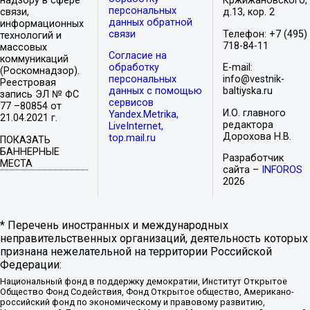
надзору в сфере
Кржижановского,
персональных
связи,
д.13, кор. 2
данных обратной
информационных
связи
Телефон: +7 (495)
технологий и
718-84-11
массовых
Согласие на
коммуникаций
обработку
E-mail:
(Роскомнадзор).
персональных
info@vestnik-
Реестровая
данных с помощью
baltiyska.ru
запись ЭЛ № ФС
сервисов
77 –80854 от
И.О. главного
Yandex.Metrika,
21.04.2021 г.
редактора
LiveInternet,
Дорохова Н.В.
top.mail.ru
ПОКАЗАТЬ
БАННЕРНЫЕ
Разработчик
МЕСТА
сайта –
INFOROS
2026
* Перечень иностранных и международных
неправительственных организаций, деятельность которых
признана нежелательной на территории Российской
Федерации:
Национальный фонд в поддержку демократии, Институт Открытое
Общество Фонд Содействия, Фонд Открытое общество, Американо-
российский фонд по экономическому и правовому развитию,