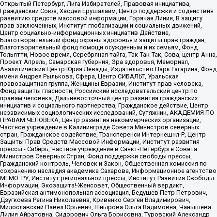
Открытый Петербург, Лига Избирателей, Правовая инициатива,
Гражданский Союз, Хасдей Ерушалаим, Центр поддержки и содействия
развитию средств массовой информации, Горячая Линия, В защиту
прав заключенных, Институт глобализации и социальных движений,
Центр социально-информационных инициатив Действие,
Благотворительный фонд охраны здоровья и защиты прав граждан,
Благотворительный фонд помощи осужденным и их семьям, Фонд
Тольятти, Новое время, Серебряная тайга, Так-Так-Так, Сова, центр Анна,
Проект Апрель, Самарская губерния, Эра здоровья, Мемориал,
Аналитический Центр Юрия Левады, Издательство Парк Гагарина, Фонд
имени Андрея Рылькова, Сфера, Центр СИБАЛЬТ, Уральская
правозащитная группа, Женщины Евразии, Институт прав человека,
Фонд защиты гласности, Российский исследовательский центр по
правам человека, Дальневосточный центр развития гражданских
инициатив и социального партнерства, Гражданское действие, Центр
независимых социологических исследований, Сутяжник, АКАДЕМИЯ ПО
ПРАВАМ ЧЕЛОВЕКА, Центр развития некоммерческих организаций,
Частное учреждение в Калининграде Совета Министров северных
стран, Гражданское содействие, Трансперенси Интернешнл-Р, Центр
Защиты Прав Средств Массовой Информации, Институт развития
прессы - Сибирь, Частное учреждение в Санкт-Петербурге Совета
Министров Северных Стран, Фонд поддержки свободы прессы,
Гражданский контроль, Человек и Закон, Общественная комиссия по
сохранению наследия академика Сахарова, Информационное агентство
МЕМО. РУ, Институт региональной прессы, Институт Развития Свободы
Информации, Экозащита!-Женсовет, Общественный вердикт,
Евразийская антимонопольная ассоциация, Бедушев Петр Петрович,
Дзугкоева Регина Николаевна, Кривенко Сергей Владимирович,
Милославский Павел Юрьевич, Шнырова Ольга Вадимовна, Чанышева
Лилия Айратовна, Сидорович Ольга Борисовна, Туровский Александр