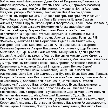
Бойко Анатолий Николаевич, Дугин Сергей Георгиевич, Пивоваров
Андрей Сергеевич, Аверин Виталий Евгеньевич, Барахоев Магомед
Бекханович, Шарипков Олег Викторович, Мошель Ирина Ароновна,
Шведов Григорий Сергеевич, Пономарев Лев Александрович,
Каргалицкий Борис Юльевич, Созаев Валерий Валерьевич, Исламов
Тимур Рифгатович, Романова Ольга Евгеньевна, Щаров Сергей
Алексадрович, Цирульников Борис Альбертович, Гасан Ольга Павловна,
Паутов Юрий Анатольевич, Верховский Александр Маркович,
Пислакова-Паркер Марина Петровна, Кочеткова Татьяна
Владимировна, Чуркина Наталья Валерьевна, Акимова Татьяна
Николаевна, Золотарева Екатерина Александровна, Рачинский Ян
Збигневич, Жемкова Елена Борисовна, Гудков Лев Дмитриевич,
Илларионова Юлия Юрьевна, Саранг Анна Васильевна, Захарова
Светлана Сергеевна, Аверин Владимир Анатольевич, Щур Татьяна
Михайловна, Щур Николай Алексеевич, Блинушов Андрей Юрьевич,
Мосин Алексей Геннадьевич, Гефтер Валентин Михайлович, Симонов
Алексей Кириллович, Флиге Ирина Анатольевна, Мельникова Валентина
Дмитриевна, Вититинова Елена Владимировна, Баженова Светлана
Куприяновна, Максимов Сергей Владимирович, Беляев Сергей
Иванович, Голубева Елена Николаевна, Ганнушкина Светлана
Алексеевна, Закс Елена Владимировна, Буртина Елена Юрьевна, Гендель
Людмила Залмановна, Кокорина Екатерина Алексеевна, Шуманов Илья
Вячеславович, Арапова Галина Юрьевна, Свечников Анатолий
Мариевич, Прохоров Вадим Юрьевич, Шахова Елена Владимировна,
Подузов Сергей Васильевич, Протасова Ирина Вячеславовна,
Литинский Леонид Борисович, Лукашевский Сергей Маркович, Бахмин
Вячеслав Иванович, Шабад Анатолий Ефимович, Сухих Дарья
Николаевна, Орлов Олег Петрович, Добровольская Анна Дмитриевна,
Королева Александра Евгеньевна, Смирнов Владимир Александрович,
Вицин Сергей Ефимович, Золотухин Борис Андреевич, Левинсон Лев