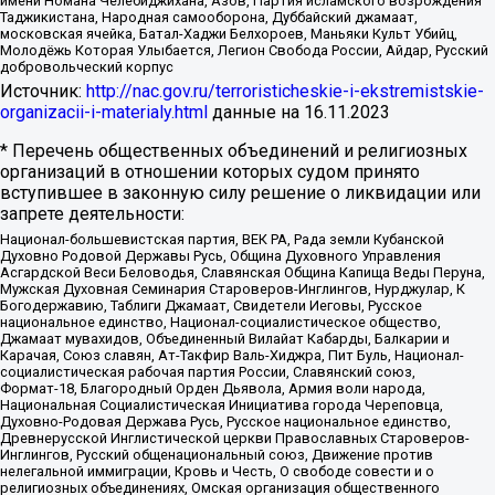
имени Номана Челебиджихана, Азов, Партия исламского возрождения
Таджикистана, Народная самооборона, Дуббайский джамаат,
московская ячейка, Батал-Хаджи Белхороев, Маньяки Культ Убийц,
Молодёжь Которая Улыбается, Легион Свобода России, Айдар, Русский
добровольческий корпус
Источник:
http://nac.gov.ru/terroristicheskie-i-ekstremistskie-
organizacii-i-materialy.html
данные на
16.11.2023
* Перечень общественных объединений и религиозных
организаций в отношении которых судом принято
вступившее в законную силу решение о ликвидации или
запрете деятельности:
Национал-большевистская партия, ВЕК РА, Рада земли Кубанской
Духовно Родовой Державы Русь, Община Духовного Управления
Асгардской Веси Беловодья, Славянская Община Капища Веды Перуна,
Мужская Духовная Семинария Староверов-Инглингов, Нурджулар, К
Богодержавию, Таблиги Джамаат, Свидетели Иеговы, Русское
национальное единство, Национал-социалистическое общество,
Джамаат мувахидов, Объединенный Вилайат Кабарды, Балкарии и
Карачая, Союз славян, Ат-Такфир Валь-Хиджра, Пит Буль, Национал-
социалистическая рабочая партия России, Славянский союз,
Формат-18, Благородный Орден Дьявола, Армия воли народа,
Национальная Социалистическая Инициатива города Череповца,
Духовно-Родовая Держава Русь, Русское национальное единство,
Древнерусской Инглистической церкви Православных Староверов-
Инглингов, Русский общенациональный союз, Движение против
нелегальной иммиграции, Кровь и Честь, О свободе совести и о
религиозных объединениях, Омская организация общественного