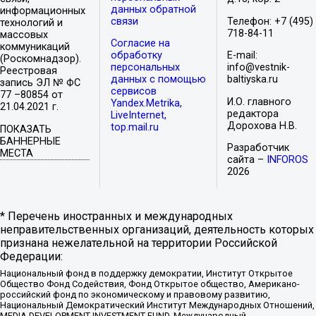
данных обратной
информационных
связи
Телефон: +7 (495)
технологий и
718-84-11
массовых
Согласие на
коммуникаций
обработку
E-mail:
(Роскомнадзор).
персональных
info@vestnik-
Реестровая
данных с помощью
baltiyska.ru
запись ЭЛ № ФС
сервисов
77 –80854 от
И.О. главного
Yandex.Metrika,
21.04.2021 г.
редактора
LiveInternet,
Дорохова Н.В.
top.mail.ru
ПОКАЗАТЬ
БАННЕРНЫЕ
Разработчик
МЕСТА
сайта –
INFOROS
2026
* Перечень иностранных и международных
неправительственных организаций, деятельность которых
признана нежелательной на территории Российской
Федерации:
Национальный фонд в поддержку демократии, Институт Открытое
Общество Фонд Содействия, Фонд Открытое общество, Американо-
российский фонд по экономическому и правовому развитию,
Национальный Демократический Институт Международных Отношений,
MEDIA DEVELOPMENT INVESTMENT FUND, Международный