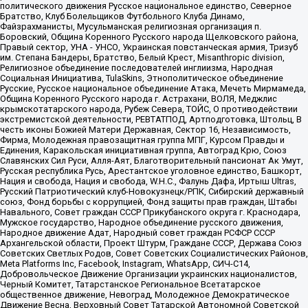
политического движения Русское национальное единство, Северное
Братство, Клуб Болельщиков Футбольного Клуба Динамо,
Файзрахманисты, Мусульманская религиозная организация п.
Боровский, Община Коренного Русского народа Щелковского района,
Правый сектор, УНА - УНСО, Украинская повстанческая армия, Тризуб
им. Степана Бандеры, Братство, Белый Крест, Misanthropic division,
Религиозное объединение последователей инглиизма, Народная
Социальная Инициатива, TulaSkins, Этнополитическое объединение
Русские, Русское национальное объединение Атака, Мечеть Мирмамеда,
Община Коренного Русского народа г. Астрахани, ВОЛЯ, Меджлис
крымскотатарского народа, Рубеж Севера, ТОЙС, О противодействии
экстремистской деятельности, РЕВТАТПОД, Артподготовка, Штольц, В
честь иконы Божией Матери Державная, Сектор 16, Независимость,
Фирма, Молодежная правозащитная группа МПГ, Курсом Правды и
Единения, Каракольская инициативная группа, Автоград Крю, Союз
Славянских Сил Руси, Алля-Аят, Благотворительный пансионат Ак Умут,
Русская республика Русь, Арестантское уголовное единство, Башкорт,
Нация и свобода, Нация и свобода, W.H.С., Фалунь Дафа, Иртыш Ultras,
Русский Патриотический клуб-Новокузнецк/РПК, Сибирский державный
союз, Фонд борьбы с коррупцией, Фонд защиты прав граждан, Штабы
Навального, Совет граждан СССР Прикубанского округа г. Краснодара,
Мужское государство, Народное объединение русского движения,
Народное движение Адат, Народный совет граждан РСФСР СССР
Архангельской области, Проект Штурм, Граждане СССР, Держава Союз
Советских Светлых Родов, Совет Советских Социалистических Районов,
Meta Platforms Inc, Facebook, Instagram, WhatsApp, СИЧ-С14,
Добровольческое Движение Организации украинских националистов,
Черный Комитет, Татарстанское Региональное Всетатарское
общественное движение, Невоград, Молодежное Демократическое
Движение Весна, Верховный Совет Татарской Автономной Советской