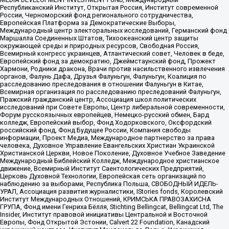
Республиканский Институт, Открытая Россия, Институт современной
России, Черноморский фонд регионального сотрудничества,
Европейская Платформа за Демократические Выборы,
Международный центр электоральных исследований, Германский фонд
Маршалла Соединенных Штатов, Тихоокеанский центр защиты
окружающей среды и природных ресурсов, Свободная Россия,
Всемирный конгресс украинцев, Атлантический совет, Человек в беде,
Европейский фонд за демократию, Джеймстаунский фонд, Прожект
Хармони, Родники дракона, Врачи против насильственного извлечения
органов, Фалунь Дафа, Друзья Фалуньгун, Фалуньгун, Коалиция по
расследованию преследования в отношении Фалуньгун в Китае,
Всемирная организация по расследованию преследований Фалуньгун,
Пражский гражданский центр, Ассоциация школ политических
исследований при Совете Европы, Центр либеральной современности,
Форум русскоязычных европейцев, Немецко-русский обмен, Бард
колледж, Европейский выбор, Фонд Ходорковского, Оксфордский
российский фонд, Фонд Будущее России, Компания свободы
информации, Проект Медиа, Международное партнерство за права
человека, Духовное Управление Евангельских Христиан Украинской
Христианской Церкви, Новое Поколение, Духовное Учебное Заведение
Международный Библейский Колледж, Международное христианское
движение, Всемирный Институт Саентологических Предприятий,
Церковь Духовной Технологии, Европейская сеть организаций по
наблюдению за выборами, Республика Польша, СВОБОДНЫЙ ИДЕЛЬ-
УРАЛ, Ассоциация развития журналистики, IStories fonds, Королевский
Институт Международных Отношений, КРИМСЬКА ПРАВОЗАХИСНА
ГРУПА, Фонд имени Генриха Бёлля, Stichting Bellingcat, Bellingcat Ltd, The
Insider, Институт правовой инициативы Центральной и Восточной
Европы, Фонд Открытой Эстонии, Calvert 22 Foundation, Канадский