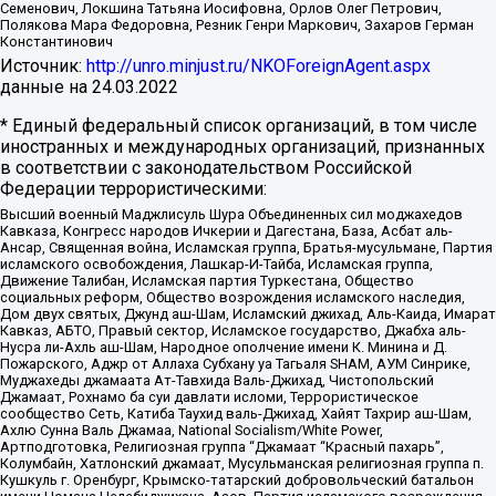
Семенович, Локшина Татьяна Иосифовна, Орлов Олег Петрович,
Полякова Мара Федоровна, Резник Генри Маркович, Захаров Герман
Константинович
Источник:
http://unro.minjust.ru/NKOForeignAgent.aspx
данные на
24.03.2022
* Единый федеральный список организаций, в том числе
иностранных и международных организаций, признанных
в соответствии с законодательством Российской
Федерации террористическими:
Высший военный Маджлисуль Шура Объединенных сил моджахедов
Кавказа, Конгресс народов Ичкерии и Дагестана, База, Асбат аль-
Ансар, Священная война, Исламская группа, Братья-мусульмане, Партия
исламского освобождения, Лашкар-И-Тайба, Исламская группа,
Движение Талибан, Исламская партия Туркестана, Общество
социальных реформ, Общество возрождения исламского наследия,
Дом двух святых, Джунд аш-Шам, Исламский джихад, Аль-Каида, Имарат
Кавказ, АБТО, Правый сектор, Исламское государство, Джабха аль-
Нусра ли-Ахль аш-Шам, Народное ополчение имени К. Минина и Д.
Пожарского, Аджр от Аллаха Субхану уа Тагьаля SHAM, АУМ Синрике,
Муджахеды джамаата Ат-Тавхида Валь-Джихад, Чистопольский
Джамаат, Рохнамо ба суи давлати исломи, Террористическое
сообщество Сеть, Катиба Таухид валь-Джихад, Хайят Тахрир аш-Шам,
Ахлю Сунна Валь Джамаа, National Socialism/White Power,
Артподготовка, Религиозная группа “Джамаат “Красный пахарь”,
Колумбайн, Хатлонский джамаат, Мусульманская религиозная группа п.
Кушкуль г. Оренбург, Крымско-татарский добровольческий батальон