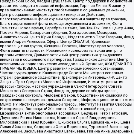
Гражданский Союз, Хасдей Ерушалаим, Центр поддержки и содействия
развитию средств массовой информации, Горячая Линия, В защиту
прав заключенных, Институт глобализации и социальных движений,
Центр социально-информационных инициатив Действие,
Благотворительный фонд охраны здоровья и защиты прав граждан,
Благотворительный фонд помощи осужденным и их семьям, Фонд
Тольятти, Новое время, Серебряная тайга, Так-Так-Так, Сова, центр Анна,
Проект Апрель, Самарская губерния, Эра здоровья, Мемориал,
Аналитический Центр Юрия Левады, Издательство Парк Гагарина, Фонд
имени Андрея Рылькова, Сфера, Центр СИБАЛЬТ, Уральская
правозащитная группа, Женщины Евразии, Институт прав человека,
Фонд защиты гласности, Российский исследовательский центр по
правам человека, Дальневосточный центр развития гражданских
инициатив и социального партнерства, Гражданское действие, Центр
независимых социологических исследований, Сутяжник, АКАДЕМИЯ ПО
ПРАВАМ ЧЕЛОВЕКА, Центр развития некоммерческих организаций,
Частное учреждение в Калининграде Совета Министров северных
стран, Гражданское содействие, Трансперенси Интернешнл-Р, Центр
Защиты Прав Средств Массовой Информации, Институт развития
прессы - Сибирь, Частное учреждение в Санкт-Петербурге Совета
Министров Северных Стран, Фонд поддержки свободы прессы,
Гражданский контроль, Человек и Закон, Общественная комиссия по
сохранению наследия академика Сахарова, Информационное агентство
МЕМО. РУ, Институт региональной прессы, Институт Развития Свободы
Информации, Экозащита!-Женсовет, Общественный вердикт,
Евразийская антимонопольная ассоциация, Бедушев Петр Петрович,
Дзугкоева Регина Николаевна, Кривенко Сергей Владимирович,
Милославский Павел Юрьевич, Шнырова Ольга Вадимовна, Чанышева
Лилия Айратовна, Сидорович Ольга Борисовна, Туровский Александр
Алексеевич, Васильева Анастасия Евгеньевна, Ривина Анна Валерьевна,