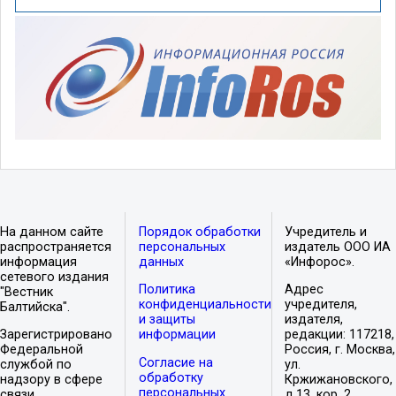
На данном сайте
Порядок обработки
Учредитель и
распространяется
персональных
издатель ООО ИА
информация
данных
«Инфорос».
сетевого издания
Политика
Адрес
"Вестник
конфиденциальности
учредителя,
Балтийска".
и защиты
издателя,
Зарегистрировано
информации
редакции: 117218,
Федеральной
Россия, г. Москва,
Согласие на
службой по
ул.
обработку
надзору в сфере
Кржижановского,
персональных
связи,
д.13, кор. 2