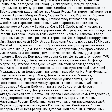
украинский конгресс, Институт Макдональда-Лорье, Украинская
национальная федерация Канады, Декабристы, Международный
научный центр им Вудро Вильсона, Свободная пресса, Возрождение,
Всеукраинский духовный центр , Риддл, Русский антивоенный комитет в
Швеции, Проект Медуза, Фонд Андрея Сахарова, Форум свободной
России, Лига Свободных Наций, Transparеncy International, Форум
Свободных Народов ПостРоссии, Солидарность с гражданским
движением в России – Solidarus, КрымSOS, Свободный университет,
Институт государственного управления, Форум гражданского общества
Россия, Беллона, Союз жителей островов Тисима и Хабомаи, Съезд
народных депутатов, Гринпис Интернешнл, Фонд борьбы с коррупцией
Инк, Завет церквей TCCN, Агора, Всемирный фонд природы, BDR Novaja
Gazeta-Europe, Алтай проект, Образовательный дом прав человека
Чернигов, Фонд Дом Прав Человека, Белорусский дом прав человека
имени Бориса Звозскова, Дом прав человека Тбилиси, Дом прав
человека Ереван, Дом прав человека Крым, Центр дикого лосося, TVR
Studios, ТВ Дождь, Центр европейских исследований им Вилфрида
Мартенса, Сетевое объединение журналистов расследователей,
АЛЛАТРА, За свободную Россию, Свободная Бурятия, Uralic, UnKremlin,
Международная федерация транспортных рабочих, ИстЧам Финланд,
Гудзоновский институт, Фонд Демократического Развития,
Комитет-2024, Центрально-Европейский университет, Центр
восточноевропейских и международных исследований, Общество
Сторожевой башни, Библии и трактатов Свидетелей Иеговы,
Гражданский Совет, Центр анализа европейской политики,
Академическая сеть Восточная Европа, Российский комитет действия,
РЭНД корпорейшн, Русская Америка за демократию в России,
Настоящая Россия, Глобальная сеть журналистов-расследователей,
Служба поддержки, Свободная Россия Берлин, Свободная Россия
Северный Рейн-Вестфалия, Фонд глобальной помощи, Антивоенный