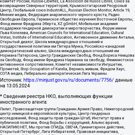
комитет России, Russie-Libertes, La Asocicion de Rusos Libres, Союз за
возвращение Северных территорий, Крымскотатарский Ресурсный
Центр, Глобальный союз IndustriALL, Russian Election Monitor, Article 19,
Мнение медиа, Федерация анархического черного креста, Радио
Свободная Европа, Германское общество изучения Восточной Европы,
Фонд имени Фридриха Эберта, XZ gGmbH, Мобильная академия
поддержки гендерной демократии и миротворчества, Форум имени
Льва Копелева, American Councils for International Education, Cultural
Vistas, Institute of International Education, Антивоенное движение Антальи,
Открытый диалог, Школа международных отношений и
государственной политики им Питера Мунка, Российско-канадский
демократический альянс, Школа международных отношений им
Нормана Патерсона, Центр Гражданских Свобод, Фонд Бориса Немцова
за Свободу, Фонд имени Фридриха Науманна за свободу, Феминистское
антивоенное сопротивление, Комитет независимости Ингушетии,
Прометей, Stop Occupation of Karelia, Вернись живым, Фридом Хаус,
СОТА медиа, Либерально-демократическая Лига Украины
Источник:
https://minjust.gov.ru/ru/documents/7756/
данные
на
13.05.2024
* Сведения реестра НКО, выполняющих функции
иностранного агента:
Лилит, Правозащитная группа Гражданин.Армия.Право, Нижегородский
центр немецкой и европейской культуры, Центр гендерных
исследований, Фонд защиты прав граждан Штаб, Институт права и
публичной политики, Фонд борьбы с коррупцией, Альянс врачей,
НАСИЛИЮ.НЕТ, Мы против СПИДа, СВЕЧА, Гуманитарное действие,
Открытый Петербург, Лига Избирателей, Правовая инициатива,