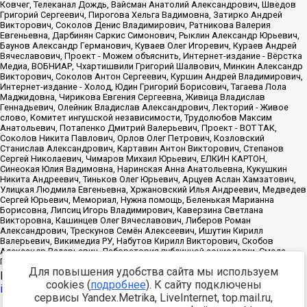
Для повышения удобства сайта мы используем
Источник:
https://minjust.gov.ru/uploaded/files/reestr-
cookies (
подробнее
). К сайту подключены
inostrannyih-agentov-22-03-2024.pdf
данные на
22.03.2024
сервисы Yandex.Metrika, LiveInternet, top.mail.ru,