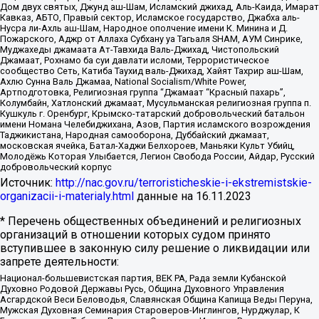
Дом двух святых, Джунд аш-Шам, Исламский джихад, Аль-Каида, Имарат
Кавказ, АБТО, Правый сектор, Исламское государство, Джабха аль-
Нусра ли-Ахль аш-Шам, Народное ополчение имени К. Минина и Д.
Пожарского, Аджр от Аллаха Субхану уа Тагьаля SHAM, АУМ Синрике,
Муджахеды джамаата Ат-Тавхида Валь-Джихад, Чистопольский
Джамаат, Рохнамо ба суи давлати исломи, Террористическое
сообщество Сеть, Катиба Таухид валь-Джихад, Хайят Тахрир аш-Шам,
Ахлю Сунна Валь Джамаа, National Socialism/White Power,
Артподготовка, Религиозная группа “Джамаат “Красный пахарь”,
Колумбайн, Хатлонский джамаат, Мусульманская религиозная группа п.
Кушкуль г. Оренбург, Крымско-татарский добровольческий батальон
имени Номана Челебиджихана, Азов, Партия исламского возрождения
Таджикистана, Народная самооборона, Дуббайский джамаат,
московская ячейка, Батал-Хаджи Белхороев, Маньяки Культ Убийц,
Молодёжь Которая Улыбается, Легион Свобода России, Айдар, Русский
добровольческий корпус
Источник:
http://nac.gov.ru/terroristicheskie-i-ekstremistskie-
organizacii-i-materialy.html
данные на
16.11.2023
* Перечень общественных объединений и религиозных
организаций в отношении которых судом принято
вступившее в законную силу решение о ликвидации или
запрете деятельности:
Национал-большевистская партия, ВЕК РА, Рада земли Кубанской
Духовно Родовой Державы Русь, Община Духовного Управления
Асгардской Веси Беловодья, Славянская Община Капища Веды Перуна,
Мужская Духовная Семинария Староверов-Инглингов, Нурджулар, К