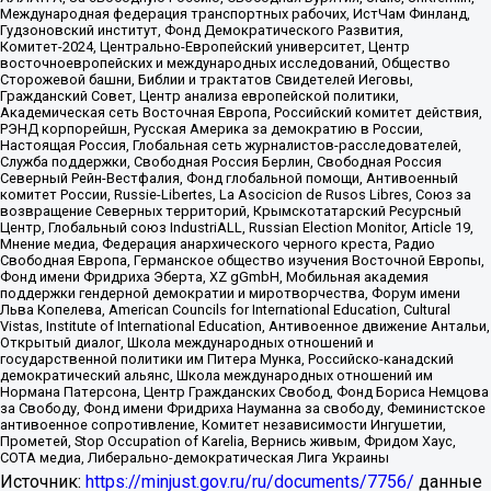
Международная федерация транспортных рабочих, ИстЧам Финланд,
Гудзоновский институт, Фонд Демократического Развития,
Комитет-2024, Центрально-Европейский университет, Центр
восточноевропейских и международных исследований, Общество
Сторожевой башни, Библии и трактатов Свидетелей Иеговы,
Гражданский Совет, Центр анализа европейской политики,
Академическая сеть Восточная Европа, Российский комитет действия,
РЭНД корпорейшн, Русская Америка за демократию в России,
Настоящая Россия, Глобальная сеть журналистов-расследователей,
Служба поддержки, Свободная Россия Берлин, Свободная Россия
Северный Рейн-Вестфалия, Фонд глобальной помощи, Антивоенный
комитет России, Russie-Libertes, La Asocicion de Rusos Libres, Союз за
возвращение Северных территорий, Крымскотатарский Ресурсный
Центр, Глобальный союз IndustriALL, Russian Election Monitor, Article 19,
Мнение медиа, Федерация анархического черного креста, Радио
Свободная Европа, Германское общество изучения Восточной Европы,
Фонд имени Фридриха Эберта, XZ gGmbH, Мобильная академия
поддержки гендерной демократии и миротворчества, Форум имени
Льва Копелева, American Councils for International Education, Cultural
Vistas, Institute of International Education, Антивоенное движение Антальи,
Открытый диалог, Школа международных отношений и
государственной политики им Питера Мунка, Российско-канадский
демократический альянс, Школа международных отношений им
Нормана Патерсона, Центр Гражданских Свобод, Фонд Бориса Немцова
за Свободу, Фонд имени Фридриха Науманна за свободу, Феминистское
антивоенное сопротивление, Комитет независимости Ингушетии,
Прометей, Stop Occupation of Karelia, Вернись живым, Фридом Хаус,
СОТА медиа, Либерально-демократическая Лига Украины
Источник:
https://minjust.gov.ru/ru/documents/7756/
данные