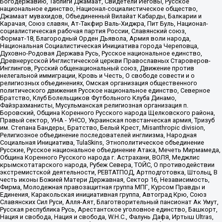
Богодержавию, Таблиги Джамаат, Свидетели Иеговы, Русское
национальное единство, Национал-социалистическое общество,
Джамаат мувахидов, Объединенный Вилайат Кабарды, Балкарии и
Карачая, Союз славян, Ат-Такфир Валь-Хиджра, Пит Буль, Национал-
социалистическая рабочая партия России, Славянский союз,
Формат-18, Благородный Орден Дьявола, Армия воли народа,
Национальная Социалистическая Инициатива города Череповца,
Духовно-Родовая Держава Русь, Русское национальное единство,
Древнерусской Инглистической церкви Православных Староверов-
Инглингов, Русский общенациональный союз, Движение против
нелегальной иммиграции, Кровь и Честь, О свободе совести и о
религиозных объединениях, Омская организация общественного
политического движения Русское национальное единство, Северное
Братство, Клуб Болельщиков Футбольного Клуба Динамо,
Файзрахманисты, Мусульманская религиозная организация п.
Боровский, Община Коренного Русского народа Щелковского района,
Правый сектор, УНА - УНСО, Украинская повстанческая армия, Тризуб
им. Степана Бандеры, Братство, Белый Крест, Misanthropic division,
Религиозное объединение последователей инглиизма, Народная
Социальная Инициатива, TulaSkins, Этнополитическое объединение
Русские, Русское национальное объединение Атака, Мечеть Мирмамеда,
Община Коренного Русского народа г. Астрахани, ВОЛЯ, Меджлис
крымскотатарского народа, Рубеж Севера, ТОЙС, О противодействии
экстремистской деятельности, РЕВТАТПОД, Артподготовка, Штольц, В
честь иконы Божией Матери Державная, Сектор 16, Независимость,
Фирма, Молодежная правозащитная группа МПГ, Курсом Правды и
Единения, Каракольская инициативная группа, Автоград Крю, Союз
Славянских Сил Руси, Алля-Аят, Благотворительный пансионат Ак Умут,
Русская республика Русь, Арестантское уголовное единство, Башкорт,
Нация и свобода, Нация и свобода, W.H.С., Фалунь Дафа, Иртыш Ultras,