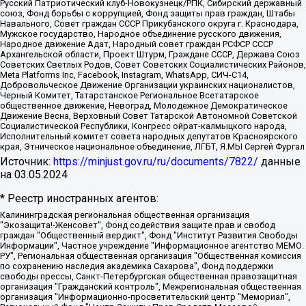
Русский Патриотический клуб-Новокузнецк/РПК, Сибирский державный
союз, Фонд борьбы с коррупцией, Фонд защиты прав граждан, Штабы
Навального, Совет граждан СССР Прикубанского округа г. Краснодара,
Мужское государство, Народное объединение русского движения,
Народное движение Адат, Народный совет граждан РСФСР СССР
Архангельской области, Проект Штурм, Граждане СССР, Держава Союз
Советских Светлых Родов, Совет Советских Социалистических Районов,
Meta Platforms Inc, Facebook, Instagram, WhatsApp, СИЧ-С14,
Добровольческое Движение Организации украинских националистов,
Черный Комитет, Татарстанское Региональное Всетатарское
общественное движение, Невоград, Молодежное Демократическое
Движение Весна, Верховный Совет Татарской Автономной Советской
Социалистической Республики, Конгресс ойрат-калмыцкого народа,
Исполнительный комитет совета народных депутатов Красноярского
края, Этническое национальное объединение, ЛГБТ, Я.МЫ Сергей Фургал
Источник:
https://minjust.gov.ru/ru/documents/7822/
данные
на
03.05.2024
* Реестр иностранных агентов:
Калининградская региональная общественная организация "Экозащита!-Женсовет", Фонд содействия защите прав и свобод граждан "Общественный вердикт", Фонд "Институт Развития Свободы Информации", Частное учреждение "Информационное агентство МЕМО. РУ", Региональная общественная организация "Общественная комиссия по сохранению наследия академика Сахарова", Фонд поддержки свободы прессы, Санкт-Петербургская общественная правозащитная организация "Гражданский контроль", Межрегиональная общественная организация "Информационно-просветительский центр "Мемориал", Региональный Фонд "Центр Защиты Прав Средств Массовой Информации", с 05.12.2023 Фонд "Центр Защиты Прав Средств массовой информации", Региональная общественная благотворительная организация помощи беженцам и мигрантам "Гражданское содействие", Негосударственное образовательное учреждение дополнительного профессионального образования (повышение квалификации) специалистов "АКАДЕМИЯ ПО ПРАВАМ ЧЕЛОВЕКА", Свердловская региональная общественная организация "Сутяжник", Автономная некоммерческая организация "Центр независимых социологических исследований", Союз общественных объединений "Российский исследовательский центр по правам человека", Региональное общественное учреждение научно-информационный центр "МЕМОРИАЛ", Некоммерческая организация "Фонд защиты гласности", Автономная некоммерческая организация "Институт прав человека", Городская общественная организация "Екатеринбургское общество "МЕМОРИАЛ", Городская общественная организация "Рязанское историко-просветительское и правозащитное общество "Мемориал" (Рязанский Мемориал), Челябинский региональный орган общественной самодеятельности – женское общественное объединение "Женщины Евразии", Челябинский региональный орган общественной самодеятельности "Уральская правозащитная группа", Фонд содействия защите здоровья и социальной справедливости имени Андрея Рылькова, Автономная Некоммерческая Организация "Аналитический Центр Юрия Левады", Автономная некоммерческая организация социальной поддержки населения "Проект Апрель", Региональная общественная организация помощи женщинам и детям, находящимся в кризисной ситуации "Информационно-методический центр "Анна", Фонд содействия развитию массовых коммуникаций и правовому просвещению "Так-так-Так", Фонд содействия устойчивому развитию "Серебряная тайга", Свердловский региональный общественный фонд социальных проектов "Новое время", "Idel.Реалии", Кавказ.Реалии, Крым.Реалии, Телеканал Настоящее Время, Татаро-башкирская служба Радио Свобода (Azatliq Radiosi), Радио Свободная Европа/Радио Свобода (PCE/PC), "Сибирь.Реалии", "Фактограф", Благотворительный фонд помощи осужденным и их семьям, Автономная некоммерческая организация "Институт глобализации и социальных движений", Фонд "В защиту прав заключенных", Частное учреждение "Центр поддержки и содействия развитию средств массовой информации", Пензенский региональный общественный благотворительный фонд "Гражданский союз", "Север.Реалии", Некоммерческая организация Фонд "Правовая инициатива", Общество с ограниченной ответственностью "Радио Свободная Европа/Радио Свобода", Чешское информационное агентство "MEDIUM-ORIENT", Красноярская региональная общественная организация "Мы против СПИДа", Камалягин Денис Николаевич, Маркелов Сергей Евгеньевич, Пономарев Лев Александрович, Савицкая Людмила Алексеевна, Автономная некоммерческая организация "Центр по работе с проблемой насилия "НАСИЛИЮ.НЕТ", Межрегиональный профессиональный союз работников здравоохранения "Альянс врачей", Юридическое лицо, зарегистрированное в Латвийской Республике, SIA "Medusa Project" (регистрационный номер 40103797863, дата регистрации 10.06.2014), Некоммерческая организация "Фонд по борьбе с коррупцией", Автономная некоммерческая организация "Институт права и публичной политики", Баданин Роман Сергеевич, Гликин Максим Александрович, Железнова Мария Михайловна, Лукьянова Юлия Сергеевна, Маетная Елизавета Витальевна, Маняхин Петр Борисович, Чуракова Ольга Владимировна, Ярош Юлия Петровна, Юридическое лицо "The Insider SIA", зарегистрированное в Риге, Латвийская Республика (дата регистрации 26.06.2015), являющееся администратором доменного имени интернет-издания "The Insider SIA", https://theins.ru, Постернак Алексей Евгеньевич, Рубин Михаил Аркадьевич, Анин Роман Александрович, Юридическое лицо Istories fonds, зарегистрированное в Латвийской Республике (регистрационный номер 50008295751, дата регистрации 24.02.2020), Великовский Дмитрий Александрович, Долинина Ирина Николаевна, Мароховская Алеся Алексеевна, Шлейнов Роман Юрьевич, Шмагун Олеся Валентиновна, Общество с ограниченной ответственностью "Альтаир 2021", Общество с ограниченной ответственностью "Вега 2021", Общество с ограниченной ответственностью "Главный редактор 2021", Общество с ограниченной ответственностью "Ромашки монолит", Важенков Артем Валерьевич, Ивановская областная общественная организация "Центр гендерных исследований", Гурман Юрий Альбертович, Медиапроект "ОВД-Инфо", Егоров Владимир Владимирович, Жилинский Владимир Александрович, Общество с ограниченной ответственностью "ЗП", Иванова София Юрьевна, Карезина Инна Павловна, Кильтау Екатерина Викторовна, Петров Алексей Викторович, Пискунов Сергей Евгеньевич, Смирнов Сергей Сергеевич, Тихонов Михаил Сергеевич, Общество с ограниченной ответственностью "ЖУРНАЛИСТ-ИНОСТРАННЫЙ АГЕНТ", Арапова Галина Юрьевна, Вольтская Татьяна Анатольевна, Американская компания "Mason G.E.S. Anonymous Foundation" (США), являющаяся владельцем интернет-издания https://mnews.world/, Компания "Stichting Bellingcat", зарегистрированная в Нидерландах (дата регистрации 11.07.2018), Захаров Андрей Вячеславович, Клепиковская Екатерина Дмитриевна, Общество с ограниченной ответственностью "МЕМО", Перл Роман Александрович, Симонов Евгений Алексеевич, Соловьева Елена Анатольевна, Сотников Даниил Владимирович, Сурначева Елизавета Дмитриевна, Автономная некоммерческая организация по защите прав человека и информированию населения "Якутия – Наше Мнение", Общество с ограниченной ответственностью "Москоу диджитал медиа", с 26.01.2023 Общество с ограниченной ответственностью "Чайка Белые сады", Ветошкина Валерия Валерьевна, Заговора Максим Александрович, Межрегиональное общественное движение "Российская ЛГБТ - сеть", Оленичев Максим Владимирович, Павлов Иван Юрьевич, Скворцова Елена Сергеевна, Общество с ограниченной ответственностью "Как бы инагент", Кочетков Игорь Викторович, Общество с ограниченной ответственностью "Честные выборы", Еланчик Олег Александрович, Общество с ограниченной ответственностью "Нобелевский призыв", Гималова Регина Эмилевна, Григорьев Андрей Валерьевич, Григорьева Алина Александровна, Ассоциация по содействию защите прав призывников, альтернативнослужащих и военнослужащих "Правозащитная группа "Гражданин.Армия.Право", Хисамова Регина Фаритовна, Автономная некоммерческая организация по реализации социально-правовых программ "Лилит", Дальневосточное общественное движение "Маяк", Санкт-Петербургская ЛГБТ-инициативная группа "Выход", Инициативная группа ЛГБТ+ "Реверс", Алексеев Андрей Викторович, Бекбулатова Таисия Львовна, Беляев Иван Михайлович, Владыкина Елена Сергеевна, Гельман Марат Александрович, Никульшина Вероника Юрьевна, Толоконникова Надежда Андреевна, Шендерович Виктор Анатольевич, Общество с ограниченной ответственностью "Данное сообщение", Общество с ограниченной ответственностью Издательский дом "Новая глава", Айнбиндер Александра Александровна, Московский комьюнити-центр для ЛГБТ+инициатив, Благотворительный фонд развития филантропии, Deutsche Welle (Германия, Kurt-Schumacher-Strasse 3, 53113 Bonn), Борзунова Мария Михайловна, Воробьев Виктор Викторович, Голубева Анна Львовна, Константинова Алла Михайловна, Малкова Ирина Владимировна, Мурадов Мурад Абдулгалимович, Осетинская Елизавета Николаевна, Понасенков Евгений Николаевич, Ганапольский Матвей Юрьевич, Киселев Евгений Алексеевич, Борухович Ирина Григорьевна, Дремин Иван Тимофеевич, Дубровский Дмитрий Викторович, Красноярская региональная общественная организация поддержки и развития альтернативных образовательных технологий и межкультурных коммуникаций "ИНТЕРРА", Маяковская Екатерина Алексеевна, Фейгин Марк Захарович, Филимонов Андрей Викторович, Дзугкоева Регина Николаевна, Доброхотов Роман Александрович, Дудь Юрий Александрович, Елкин Сергей Владимирович, Кругликов Кирилл Игоревич, Сабунаева Мария Леонидовна, Семенов Алексей Владимирович, Шаинян Карен Багратович, Шульман Екатерина Михайловна, Асафьев Артур Валерьевич, Вахштайн Виктор Семенович, Венедиктов Алексей Алексеевич, Лушникова Екатерина Евгеньевна, Волков Леонид Михайлович, Невзоров Александр Глебович, Пархоменко Сергей Борисович, Сироткин Ярослав Николаевич, Кара-Мурза Владимир Владимирович, Баранова Наталья Владимировна, Гозман Леонид Яковлевич, Кагарлицкий Борис Юльевич, Климарев Михаил Валерьевич, Милов Владимир Станиславович, Автономная некоммерческая организация Краснодарский центр современного искусства "Типография", Моргенштерн Алишер Тагирович, Соболь Любовь Эдуардовна, Общество с ограниченной ответственностью "ЛИЗА НОРМ", Каспаров Гарри Кимович, Ходорковский Михаил Борисович, Общество с ограниченной ответственностью "Апрельские тезисы", Данилович Ирина Брониславовна, Кашин Олег Владимирович, Петров Николай Владимирович, Пивоваров Алексей Владимирович, Соколов Михаил Владимирович, Цветкова Юлия Владимировна, Чичваркин Евгений Александрович, Комитет против пыток/Команда против пыток, Общество с ограниченной ответственностью "Первый научный", Общество с ограниченной ответственностью "Вертолет и ко", Белоцерковская Вероника Борисовна, Кац Максим Евгеньевич, Лазарева Татьяна Юрьевна, Шаведдинов Руслан Табризович, Яшин Илья Валерьевич, Общество с ограниченной ответственностью "Иноагент ААВ", Алешковский Дмитрий Петрович, Альбац Евгения Марковна, Быков Дмитрий Львович, Галямина Юлия Евгеньевна, Лойко Сергей Леонидович, Мартынов Кирилл Константинович, Медведев Сергей Александрович, Крашенинников Федор Геннадиевич, Гордеева Катерина Вл