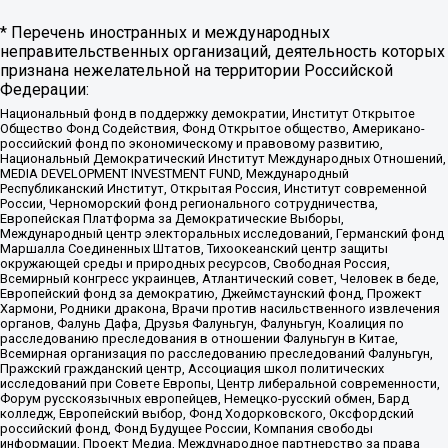
* Перечень иностранных и международных
неправительственных организаций, деятельность которых
признана нежелательной на территории Российской
Федерации:
Национальный фонд в поддержку демократии, Институт Открытое
Общество Фонд Содействия, Фонд Открытое общество, Американо-
российский фонд по экономическому и правовому развитию,
Национальный Демократический Институт Международных Отношений,
MEDIA DEVELOPMENT INVESTMENT FUND, Международный
Республиканский Институт, Открытая Россия, Институт современной
России, Черноморский фонд регионального сотрудничества,
Европейская Платформа за Демократические Выборы,
Международный центр электоральных исследований, Германский фонд
Маршалла Соединенных Штатов, Тихоокеанский центр защиты
окружающей среды и природных ресурсов, Свободная Россия,
Всемирный конгресс украинцев, Атлантический совет, Человек в беде,
Европейский фонд за демократию, Джеймстаунский фонд, Прожект
Хармони, Родники дракона, Врачи против насильственного извлечения
органов, Фалунь Дафа, Друзья Фалуньгун, Фалуньгун, Коалиция по
расследованию преследования в отношении Фалуньгун в Китае,
Всемирная организация по расследованию преследований Фалуньгун,
Пражский гражданский центр, Ассоциация школ политических
исследований при Совете Европы, Центр либеральной современности,
Форум русскоязычных европейцев, Немецко-русский обмен, Бард
колледж, Европейский выбор, Фонд Ходорковского, Оксфордский
российский фонд, Фонд Будущее России, Компания свободы
информации, Проект Медиа, Международное партнерство за права