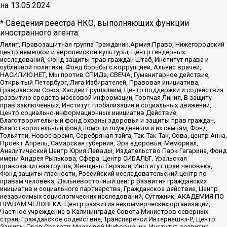
на
13.05.2024
* Сведения реестра НКО, выполняющих функции
иностранного агента:
Лилит, Правозащитная группа Гражданин.Армия.Право, Нижегородский
центр немецкой и европейской культуры, Центр гендерных
исследований, Фонд защиты прав граждан Штаб, Институт права и
публичной политики, Фонд борьбы с коррупцией, Альянс врачей,
НАСИЛИЮ.НЕТ, Мы против СПИДа, СВЕЧА, Гуманитарное действие,
Открытый Петербург, Лига Избирателей, Правовая инициатива,
Гражданский Союз, Хасдей Ерушалаим, Центр поддержки и содействия
развитию средств массовой информации, Горячая Линия, В защиту
прав заключенных, Институт глобализации и социальных движений,
Центр социально-информационных инициатив Действие,
Благотворительный фонд охраны здоровья и защиты прав граждан,
Благотворительный фонд помощи осужденным и их семьям, Фонд
Тольятти, Новое время, Серебряная тайга, Так-Так-Так, Сова, центр Анна,
Проект Апрель, Самарская губерния, Эра здоровья, Мемориал,
Аналитический Центр Юрия Левады, Издательство Парк Гагарина, Фонд
имени Андрея Рылькова, Сфера, Центр СИБАЛЬТ, Уральская
правозащитная группа, Женщины Евразии, Институт прав человека,
Фонд защиты гласности, Российский исследовательский центр по
правам человека, Дальневосточный центр развития гражданских
инициатив и социального партнерства, Гражданское действие, Центр
независимых социологических исследований, Сутяжник, АКАДЕМИЯ ПО
ПРАВАМ ЧЕЛОВЕКА, Центр развития некоммерческих организаций,
Частное учреждение в Калининграде Совета Министров северных
стран, Гражданское содействие, Трансперенси Интернешнл-Р, Центр
Защиты Прав Средств Массовой Информации, Институт развития