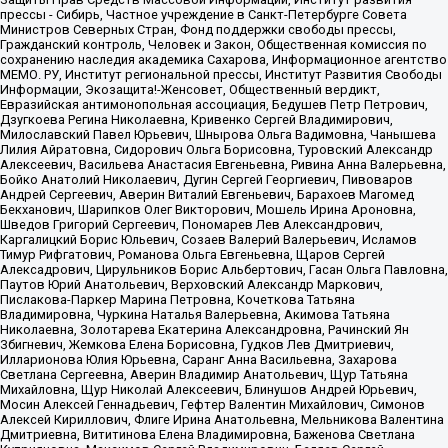
прессы - Сибирь, Частное учреждение в Санкт-Петербурге Совета
Министров Северных Стран, Фонд поддержки свободы прессы,
Гражданский контроль, Человек и Закон, Общественная комиссия по
сохранению наследия академика Сахарова, Информационное агентство
МЕМО. РУ, Институт региональной прессы, Институт Развития Свободы
Информации, Экозащита!-Женсовет, Общественный вердикт,
Евразийская антимонопольная ассоциация, Бедушев Петр Петрович,
Дзугкоева Регина Николаевна, Кривенко Сергей Владимирович,
Милославский Павел Юрьевич, Шнырова Ольга Вадимовна, Чанышева
Лилия Айратовна, Сидорович Ольга Борисовна, Туровский Александр
Алексеевич, Васильева Анастасия Евгеньевна, Ривина Анна Валерьевна,
Бойко Анатолий Николаевич, Дугин Сергей Георгиевич, Пивоваров
Андрей Сергеевич, Аверин Виталий Евгеньевич, Барахоев Магомед
Бекханович, Шарипков Олег Викторович, Мошель Ирина Ароновна,
Шведов Григорий Сергеевич, Пономарев Лев Александрович,
Каргалицкий Борис Юльевич, Созаев Валерий Валерьевич, Исламов
Тимур Рифгатович, Романова Ольга Евгеньевна, Щаров Сергей
Алексадрович, Цирульников Борис Альбертович, Гасан Ольга Павловна,
Паутов Юрий Анатольевич, Верховский Александр Маркович,
Пислакова-Паркер Марина Петровна, Кочеткова Татьяна
Владимировна, Чуркина Наталья Валерьевна, Акимова Татьяна
Николаевна, Золотарева Екатерина Александровна, Рачинский Ян
Збигневич, Жемкова Елена Борисовна, Гудков Лев Дмитриевич,
Илларионова Юлия Юрьевна, Саранг Анна Васильевна, Захарова
Светлана Сергеевна, Аверин Владимир Анатольевич, Щур Татьяна
Михайловна, Щур Николай Алексеевич, Блинушов Андрей Юрьевич,
Мосин Алексей Геннадьевич, Гефтер Валентин Михайлович, Симонов
Алексей Кириллович, Флиге Ирина Анатольевна, Мельникова Валентина
Дмитриевна, Вититинова Елена Владимировна, Баженова Светлана