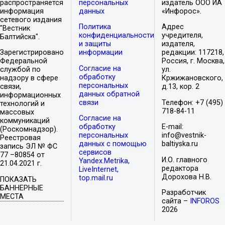
распространяется
персональных
издатель ООО ИА
информация
данных
«Инфорос».
сетевого издания
Политика
Адрес
"Вестник
конфиденциальности
учредителя,
Балтийска".
и защиты
издателя,
Зарегистрировано
информации
редакции: 117218,
Федеральной
Россия, г. Москва,
Согласие на
службой по
ул.
обработку
надзору в сфере
Кржижановского,
персональных
связи,
д.13, кор. 2
данных обратной
информационных
связи
Телефон: +7 (495)
технологий и
718-84-11
массовых
Согласие на
коммуникаций
обработку
E-mail:
(Роскомнадзор).
персональных
info@vestnik-
Реестровая
данных с помощью
baltiyska.ru
запись ЭЛ № ФС
сервисов
77 –80854 от
И.О. главного
Yandex.Metrika,
21.04.2021 г.
редактора
LiveInternet,
Дорохова Н.В.
top.mail.ru
ПОКАЗАТЬ
БАННЕРНЫЕ
Разработчик
МЕСТА
сайта –
INFOROS
2026