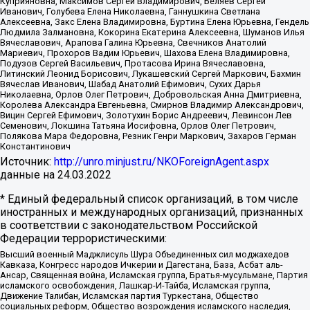
Куприяновна, Максимов Сергей Владимирович, Беляев Сергей
Иванович, Голубева Елена Николаевна, Ганнушкина Светлана
Алексеевна, Закс Елена Владимировна, Буртина Елена Юрьевна, Гендель
Людмила Залмановна, Кокорина Екатерина Алексеевна, Шуманов Илья
Вячеславович, Арапова Галина Юрьевна, Свечников Анатолий
Мариевич, Прохоров Вадим Юрьевич, Шахова Елена Владимировна,
Подузов Сергей Васильевич, Протасова Ирина Вячеславовна,
Литинский Леонид Борисович, Лукашевский Сергей Маркович, Бахмин
Вячеслав Иванович, Шабад Анатолий Ефимович, Сухих Дарья
Николаевна, Орлов Олег Петрович, Добровольская Анна Дмитриевна,
Королева Александра Евгеньевна, Смирнов Владимир Александрович,
Вицин Сергей Ефимович, Золотухин Борис Андреевич, Левинсон Лев
Семенович, Локшина Татьяна Иосифовна, Орлов Олег Петрович,
Полякова Мара Федоровна, Резник Генри Маркович, Захаров Герман
Константинович
Источник:
http://unro.minjust.ru/NKOForeignAgent.aspx
данные на
24.03.2022
* Единый федеральный список организаций, в том числе
иностранных и международных организаций, признанных
в соответствии с законодательством Российской
Федерации террористическими:
Высший военный Маджлисуль Шура Объединенных сил моджахедов
Кавказа, Конгресс народов Ичкерии и Дагестана, База, Асбат аль-
Ансар, Священная война, Исламская группа, Братья-мусульмане, Партия
исламского освобождения, Лашкар-И-Тайба, Исламская группа,
Движение Талибан, Исламская партия Туркестана, Общество
социальных реформ, Общество возрождения исламского наследия,