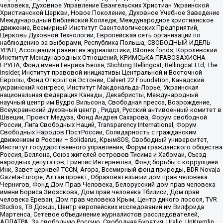
человека, Духовное Управление Евангельских Христиан Украинской
Христианской Церкви, Новое Поколение, Духовное Учебное Заведение
Международный Библейский Колледж, Международное христианское
движение, Всемирный Институт Саентологических Предприятий,
Церковь Духовной Технологии, Европейская сеть организаций по
наблюдению за выборами, Республика Польша, СВОБОДНЫЙ ИДЕЛЬ-
УРАЛ, Ассоциация развития журналистики, IStories fonds, Королевский
Институт Международных Отношений, КРИМСЬКА ПРАВОЗАХИСНА
ГРУПА, Фонд имени Генриха Бёлля, Stichting Bellingcat, Bellingcat Ltd, The
Insider, Институт правовой инициативы Центральной и Восточной
Европы, Фонд Открытой Эстонии, Calvert 22 Foundation, Канадский
украинский конгресс, Институт Макдональда-Лорье, Украинская
национальная федерация Канады, Декабристы, Международный
научный центр им Вудро Вильсона, Свободная пресса, Возрождение,
Всеукраинский духовный центр , Риддл, Русский антивоенный комитет в
Швеции, Проект Медуза, Фонд Андрея Сахарова, Форум свободной
России, Лига Свободных Наций, Transparеncy International, Форум
Свободных Народов ПостРоссии, Солидарность с гражданским
движением в России – Solidarus, КрымSOS, Свободный университет,
Институт государственного управления, Форум гражданского общества
Россия, Беллона, Союз жителей островов Тисима и Хабомаи, Съезд
народных депутатов, Гринпис Интернешнл, Фонд борьбы с коррупцией
Инк, Завет церквей TCCN, Агора, Всемирный фонд природы, BDR Novaja
Gazeta-Europe, Алтай проект, Образовательный дом прав человека
Чернигов, Фонд Дом Прав Человека, Белорусский дом прав человека
имени Бориса Звозскова, Дом прав человека Тбилиси, Дом прав
человека Ереван, Дом прав человека Крым, Центр дикого лосося, TVR
Studios, ТВ Дождь, Центр европейских исследований им Вилфрида
Мартенса, Сетевое объединение журналистов расследователей,
АЛЛАТРА, За свободную Россию, Свободная Бурятия, Uralic, UnKremlin,